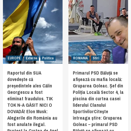
EUROPE
Externe
Politica
ROMANIA
Stiri
Raportul din SUA
Primarul PSD Băluță se
dovedește că
afișează cu mafia locală:
președintele ales Călin
Gruparea Goleac. Șef din
Georgescu a fost
Poliția Locală Sector 4, la
eliminat fraudulos. TIK
piscina din curtea casei
TOK N-A GĂSIT NICI O
liderului Clanului
DOVADĂ! Elon Musk:
SportivilorCiteşte
Alegerile din România au
întreaga ştire: Gruparea
fost anulate ilegal.
Goleac – primarul PSD
Protest la Curtea de Apel
Băluță se afișează cu