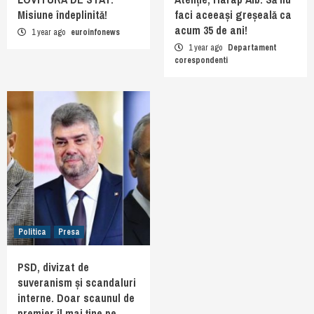
Misiune îndeplinită!
faci aceeași greșeală ca
acum 35 de ani!
1 year ago
euroinfonews
1 year ago
Departament
corespondenti
Politica
Presa
PSD, divizat de
suveranism și scandaluri
interne. Doar scaunul de
premier îl mai ține pe