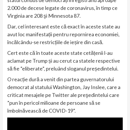
statul condus de democrați înregistrând aproape
2.000 de decese legate de coronavirus, în timp ce
Virginia are 208 şi Minnesota 87.
Dar, cel interesant este că exact în aceste state au
avut loc manifestații pentru repornirea economiei,
încălcându-se restricțiile de ieșire din casă.
Cert este că în toate aceste state cetățenii l-au
aclamat pe Trump și au cerut ca statele respective
să fie ”eliberate”, preluând sloganul președintelui.
O reacție dură a venit din partea guvernatorului
democrat al statului Washington, Jay Inslee, care a
criticat mesajele pe Twitter ale preşedintelui care
”pun în pericol milioane de persoane să se
îmbolnăvească de COVID-19”.