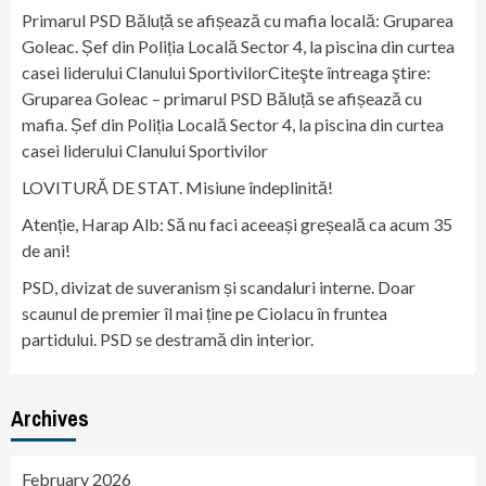
Primarul PSD Băluță se afișează cu mafia locală: Gruparea
Goleac. Șef din Poliția Locală Sector 4, la piscina din curtea
casei liderului Clanului SportivilorCiteşte întreaga ştire:
Gruparea Goleac – primarul PSD Băluță se afișează cu
mafia. Șef din Poliția Locală Sector 4, la piscina din curtea
casei liderului Clanului Sportivilor
LOVITURĂ DE STAT. Misiune îndeplinită!
Atenție, Harap Alb: Să nu faci aceeași greșeală ca acum 35
de ani!
PSD, divizat de suveranism și scandaluri interne. Doar
scaunul de premier îl mai ține pe Ciolacu în fruntea
partidului. PSD se destramă din interior.
Archives
February 2026