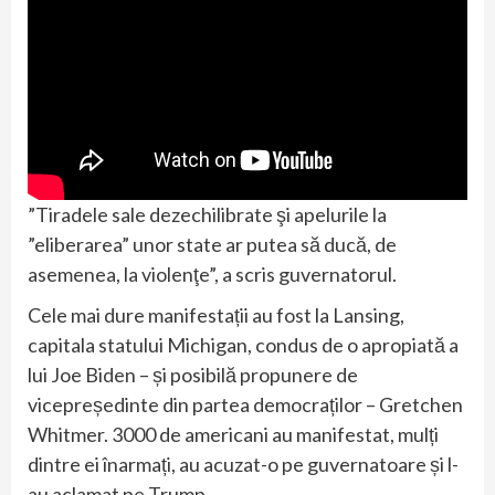
”Tiradele sale dezechilibrate şi apelurile la
”eliberarea” unor state ar putea să ducă, de
asemenea, la violenţe”, a scris guvernatorul.
Cele mai dure manifestații au fost la Lansing,
capitala statului Michigan, condus de o apropiată a
lui Joe Biden – și posibilă propunere de
vicepreședinte din partea democraților – Gretchen
Whitmer. 3000 de americani au manifestat, mulți
dintre ei înarmați, au acuzat-o pe guvernatoare și l-
au aclamat pe Trump.