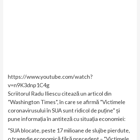
https://www.youtube.com/watch?
v=n9K3dnp1C4g
Scriitorul Radu Iliescu citează un articol din
”Washington Times”, în care se afirmă ”Victimele
coronavirusului în SUA sunt ridicol de puține” și
pune informația în antiteză cu situația economiei:
”SUA blocate, peste 17 milioane de slujbe pierdute,
o tragedie economică fără precedent – ”Victimele