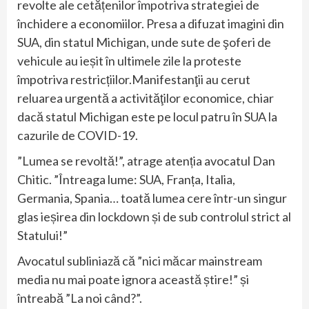
revolte ale cetățenilor împotriva strategiei de
închidere a economiilor. Presa a difuzat imagini din
SUA, din statul Michigan, unde sute de şoferi de
vehicule au ieșit în ultimele zile la proteste
împotriva restricțiilor.Manifestanţii au cerut
reluarea urgentă a activităţilor economice, chiar
dacă statul Michigan este pe locul patru în SUA la
cazurile de COVID-19.
”Lumea se revoltă!”, atrage atenția avocatul Dan
Chitic. ”Întreaga lume: SUA, Franța, Italia,
Germania, Spania… toată lumea cere într-un singur
glas ieșirea din lockdown și de sub controlul strict al
Statului!”
Avocatul subliniază că ”nici măcar mainstream
media nu mai poate ignora această știre!” și
întreabă ”La noi când?”.