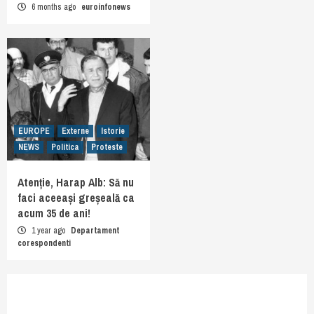
6 months ago
euroinfonews
EUROPE
Externe
Istorie
NEWS
Politica
Proteste
Atenție, Harap Alb: Să nu
faci aceeași greșeală ca
acum 35 de ani!
1 year ago
Departament
corespondenti