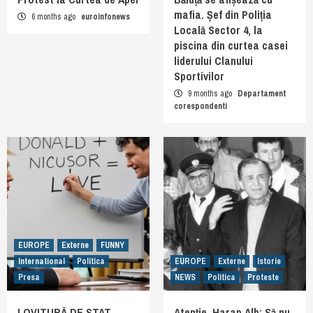
mafia. Șef din Poliția
6 months ago
euroinfonews
Locală Sector 4, la
piscina din curtea casei
liderului Clanului
Sportivilor
9 months ago
Departament
corespondenti
EUROPE
Externe
FUNNY
International
Politica
EUROPE
Externe
Istorie
Presa
NEWS
Politica
Proteste
LOVITURĂ DE STAT.
Atenție, Harap Alb: Să nu