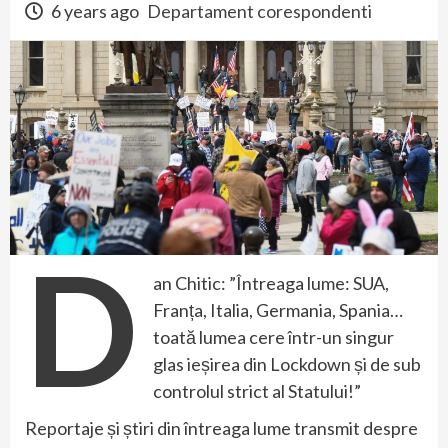
6 years ago
Departament corespondenti
D
an Chitic: ”Întreaga lume: SUA,
Franța, Italia, Germania, Spania…
toată lumea cere într-un singur
glas ieșirea din Lockdown și de sub
controlul strict al Statului!”
Reportaje și știri din întreaga lume transmit despre