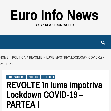
Skip
Euro Info News
to
content
BREAK NEWS FROM WORLD
Primary
Menu
HOME
POLITICA
REVOLTE ÎN LUME IMPOTRIVA LOCKDOWN COVID-19 –
PARTEA I
International
Politica
Proteste
REVOLTE în lume impotriva
Lockdown COVID-19 –
PARTEA I