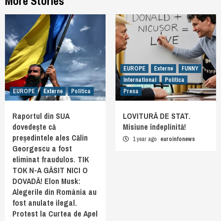
More Stories
EUROPE
Externe
FUNNY
International
Politica
EUROPE
Externe
Politica
Presa
Raportul din SUA
LOVITURĂ DE STAT.
dovedește că
Misiune îndeplinită!
președintele ales Călin
1 year ago
euroinfonews
Georgescu a fost
eliminat fraudulos. TIK
TOK N-A GĂSIT NICI O
DOVADĂ! Elon Musk:
Alegerile din România au
fost anulate ilegal.
Protest la Curtea de Apel