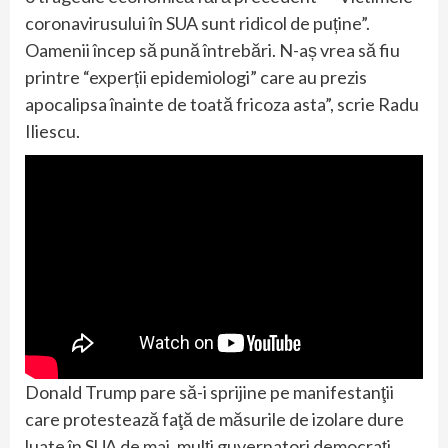
coronavirusului în SUA sunt ridicol de puține”.
Oamenii încep să pună întrebări. N-aș vrea să fiu
printre “experții epidemiologi” care au prezis
apocalipsa înainte de toată fricoza asta”, scrie Radu
Iliescu.
Donald Trump pare să-i sprijine pe manifestanţii
care protestează faţă de măsurile de izolare dure
luate în SUA de mai ,mulți guvernatori democrați,