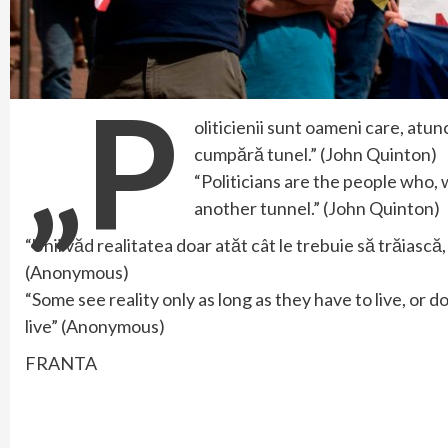
„P
oliticienii sunt oameni care, atun
cumpără tunel.” (John Quinton)
“Politicians are the people who, 
another tunnel.” (John Quinton)
“Unii văd realitatea doar atăt cât le trebuie să trăiască
(Anonymous)
“Some see reality only as long as they have to live, or d
live” (Anonymous)
FRANTA