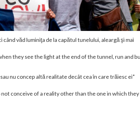
ci când văd luminiţa de la capătul tunelului, aleargă şi mai
when they see the light at the end of the tunnel, run and b
, sau nu concep altă realitate decât cea în care trăiesc ei”
o not conceive of a reality other than the one in which they