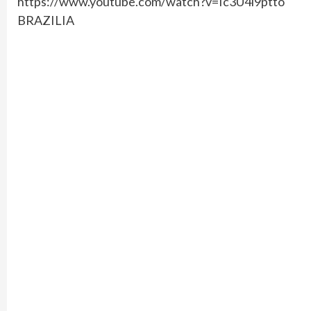
https://www.youtube.com/watch?v=Ic3U4i9ptto
BRAZILIA