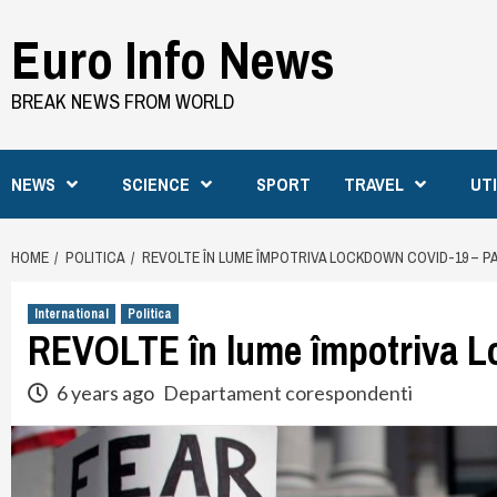
Skip
Euro Info News
to
content
BREAK NEWS FROM WORLD
NEWS
SCIENCE
SPORT
TRAVEL
UT
HOME
POLITICA
REVOLTE ÎN LUME ÎMPOTRIVA LOCKDOWN COVID-19 – P
International
Politica
REVOLTE în lume împotriva 
6 years ago
Departament corespondenti