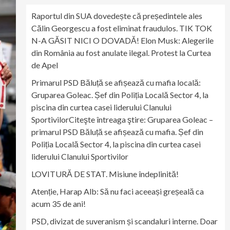
Raportul din SUA dovedește că președintele ales
Călin Georgescu a fost eliminat fraudulos. TIK TOK
N-A GĂSIT NICI O DOVADĂ! Elon Musk: Alegerile
din România au fost anulate ilegal. Protest la Curtea
de Apel
Primarul PSD Băluță se afișează cu mafia locală:
Gruparea Goleac. Șef din Poliția Locală Sector 4, la
piscina din curtea casei liderului Clanului
SportivilorCiteşte întreaga ştire: Gruparea Goleac –
primarul PSD Băluță se afișează cu mafia. Șef din
Poliția Locală Sector 4, la piscina din curtea casei
liderului Clanului Sportivilor
LOVITURĂ DE STAT. Misiune îndeplinită!
Atenție, Harap Alb: Să nu faci aceeași greșeală ca
acum 35 de ani!
PSD, divizat de suveranism și scandaluri interne. Doar