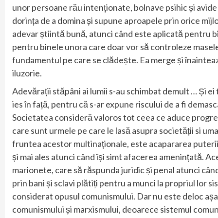
unor persoane rău intenționate, bolnave psihic și avide 
dorința de a domina și supune aproapele prin orice mijlo
adevar știintă bună, atunci când este aplicată pentru bi
pentru binele unora care doar vor să controleze masele. 
fundamentul pe care se clădește. Ea merge și înaintează 
iluzorie.
Adevărații stăpâni ai lumii s-au schimbat demult … Și ei
ies în față, pentru că s-ar expune riscului de a fi demasc
Societatea consideră valoros tot ceea ce aduce progres,
care sunt urmele pe care le lasă asupra societății si uman
fruntea acestor multinaționale, este acapararea puterii a
și mai ales atunci când își simt afacerea amenințată. Ac
marionete, care să răspunda juridic și penal atunci cân
prin bani și sclavi plătiți pentru a munci la propriul lor
considerat opusul comunismului. Dar nu este deloc așa
comunismului și marxismului, deoarece sistemul comunist n