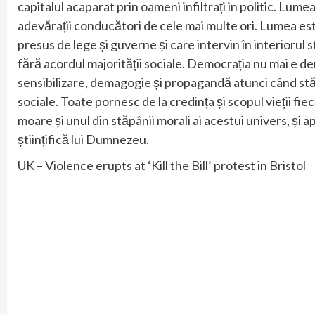
capitalul acaparat prin oameni infiltrați in politic. Lu
adevărații conducători de cele mai multe ori. Lumea es
presus de lege și guverne și care intervin în interioru
fără acordul majorității sociale. Democrația nu mai e de
sensibilizare, demagogie și propagandă atunci când stăp
sociale.
Toate pornesc de la credința și scopul vieții fi
moare și unul din stăpânii morali ai acestui univers, și
științifică lui Dumnezeu.
UK – Violence erupts at ‘Kill the Bill’ protest in Bristol