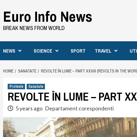
Skip
Euro Info News
to
content
BREAK NEWS FROM WORLD
NEWS
SCIENCE
SPORT
TRAVEL
UT
HOME
SANATATE
REVOLTE ÎN LUME – PART XXXIII (REVOLTS IN THE WOR
Proteste
Sanatate
REVOLTE ÎN LUME – PART XX
5 years ago
Departament corespondenti