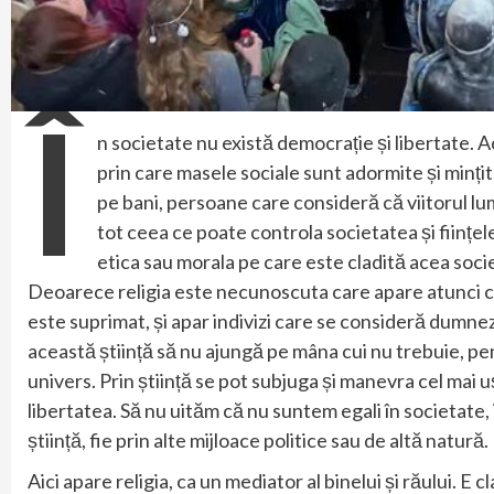
Î
n societate nu există democrație și libertate. 
prin care masele sociale sunt adormite și minți
pe bani, persoane care consideră că viitorul lumii
tot ceea ce poate controla societatea și ființele.
etica sau morala pe care este cladită acea societ
Deoarece religia este necunoscuta care apare atunci când
este suprimat, și apar indivizi care se consideră dumne
această știință să nu ajungă pe mâna cui nu trebuie, pen
univers. Prin știință se pot subjuga și manevra cel mai u
libertatea. Să nu uităm că nu suntem egali în societate, i
știință, fie prin alte mijloace politice sau de altă natură.
Aici apare religia, ca un mediator al binelui și răului. E 