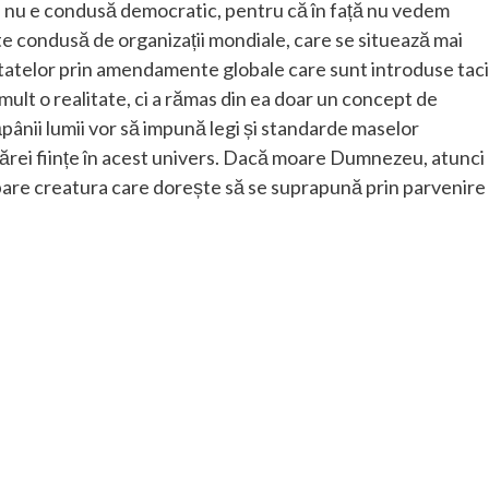
mea nu e condusă democratic, pentru că în față nu vedem
te condusă de organizații mondiale, care se situează mai
l statelor prin amendamente globale care sunt introduse taci
mult o realitate, ci a rămas din ea doar un concept de
ânii lumii vor să impună legi și standarde maselor
ecărei ființe în acest univers. Dacă moare Dumnezeu, atunci
 apare creatura care dorește să se suprapună prin parvenire