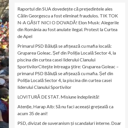
Raportul din SUA dovedește că președintele ales
Călin Georgescu a fost eliminat fraudulos. TIK TOK
N-A GĂSIT NICI O DOVADĂ! Elon Musk: Alegerile
din România au fost anulate ilegal. Protest la Curtea
de Apel
Primarul PSD Băluță se afișează cu mafia locală:
Gruparea Goleac. Șef din Poliția Locală Sector 4, la
piscina din curtea casei liderului Clanului
SportivilorCiteşte întreaga ştire: Gruparea Goleac –
primarul PSD Băluță se afișează cu mafia. Șef din
Poliția Locală Sector 4, la piscina din curtea casei
liderului Clanului Sportivilor
LOVITURĂ DE STAT. Misiune îndeplinită!
Atenție, Harap Alb: Să nu faci aceeași greșeală ca
acum 35 de ani!
PSD, divizat de suveranism și scandaluri interne. Doar