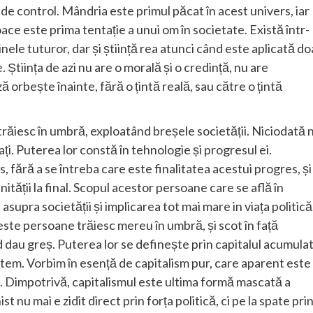
de control. Mândria este primul păcat în acest univers, iar
ace este prima tentație a unui om în societate. Există într-
nele tuturor, dar și știință rea atunci când este aplicată do
Știința de azi nu are o morală și o credință, nu are
orbește înainte, fără o țintă reală, sau către o țintă
 trăiesc în umbră, exploatând breșele societății. Niciodată 
ați. Puterea lor constă în tehnologie și progresul ei.
 fără a se întreba care este finalitatea acestui progres, și
ității la final. Scopul acestor persoane care se află în
supra societății și implicarea tot mai mare in viața politică
este persoane trăiesc mereu în umbră, și scot în față
d dau greș. Puterea lor se definește prin capitalul acumula
 sistem. Vorbim în esență de capitalism pur, care aparent este
. Dimpotrivă, capitalismul este ultima formă mascată a
u mai e zidit direct prin forța politică, ci pe la spate pri