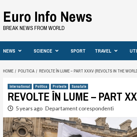
Skip
Euro Info News
to
content
BREAK NEWS FROM WORLD
NEWS
SCIENCE
SPORT
TRAVEL
UT
HOME
POLITICA
REVOLTE ÎN LUME – PART XXXV (REVOLTS IN THE WORL
International
Politica
Proteste
Sanatate
REVOLTE ÎN LUME – PART X
5 years ago
Departament corespondenti