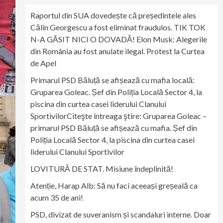
Raportul din SUA dovedește că președintele ales
Călin Georgescu a fost eliminat fraudulos. TIK TOK
N-A GĂSIT NICI O DOVADĂ! Elon Musk: Alegerile
din România au fost anulate ilegal. Protest la Curtea
de Apel
Primarul PSD Băluță se afișează cu mafia locală:
Gruparea Goleac. Șef din Poliția Locală Sector 4, la
piscina din curtea casei liderului Clanului
SportivilorCiteşte întreaga ştire: Gruparea Goleac –
primarul PSD Băluță se afișează cu mafia. Șef din
Poliția Locală Sector 4, la piscina din curtea casei
liderului Clanului Sportivilor
LOVITURĂ DE STAT. Misiune îndeplinită!
Atenție, Harap Alb: Să nu faci aceeași greșeală ca
acum 35 de ani!
PSD, divizat de suveranism și scandaluri interne. Doar