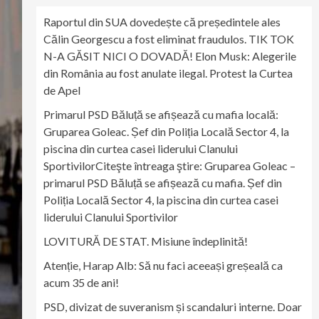
Raportul din SUA dovedește că președintele ales
Călin Georgescu a fost eliminat fraudulos. TIK TOK
N-A GĂSIT NICI O DOVADĂ! Elon Musk: Alegerile
din România au fost anulate ilegal. Protest la Curtea
de Apel
Primarul PSD Băluță se afișează cu mafia locală:
Gruparea Goleac. Șef din Poliția Locală Sector 4, la
piscina din curtea casei liderului Clanului
SportivilorCiteşte întreaga ştire: Gruparea Goleac –
primarul PSD Băluță se afișează cu mafia. Șef din
Poliția Locală Sector 4, la piscina din curtea casei
liderului Clanului Sportivilor
LOVITURĂ DE STAT. Misiune îndeplinită!
Atenție, Harap Alb: Să nu faci aceeași greșeală ca
acum 35 de ani!
PSD, divizat de suveranism și scandaluri interne. Doar