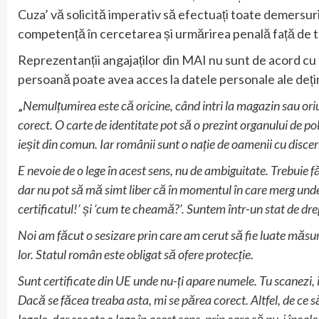
Cuza’ vă solicită imperativ să efectuați toate demersuri
competență în cercetarea și urmărirea penală față de toț
Reprezentanții angajaților din MAI nu sunt de acord cu f
persoană poate avea acces la datele personale ale deți
„
Nemulțumirea este că oricine, când intri la magazin sau or
corect. O carte de identitate pot să o prezint organului de pol
ieșit din comun. Iar românii sunt o nație de oamenii cu disc
E nevoie de o lege în acest sens, nu de ambiguitate. Trebuie
dar nu pot să mă simt liber că în momentul în care merg und
certificatul!’ și ‘cum te cheamă?’. Suntem într-un stat de dr
Noi am făcut o sesizare prin care am cerut să fie luate măsur
lor. Statul român este obligat să ofere protecție.
Sunt certificate din UE unde nu-ți apare numele. Tu scanezi, i
Dacă se făcea treaba asta, mi se părea corect. Altfel, de ce