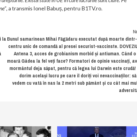
i drepturile. Există state în UE în care lucrurile sunt clare. Pe
ne”
, a transmis Ionel Babuș, pentru B1TV.ro.
N
i la
Bunul samarinean Mihai Făgădaru executat după moarte dintr
centru unic de comandă al presei securist-vaccinste. DOVEZI
ă
Antena 3, acces de grobianism morbid și antiuman. Când o
moară Gâdea la fel veți face? Formatori de opinie vaccinați, av
mormântul deja săpat, pentru că legea lui Darwin este crudă!
dorim același lucru pe care îl doriți voi nevaccinaților: să
vedem cu vată în nas la 2 metri sub pământ și cu cât mai mu
adversită