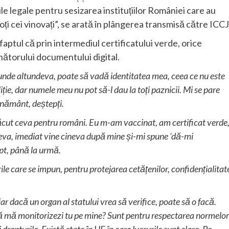
le legale pentru sesizarea instituțiilor României care au
i cei vinovați”, se arată în plângerea transmisă către ICCJ
aptul că prin intermediul certificatului verde, orice
nătorului documentului digital.
iunde altundeva, poate să vadă identitatea mea, ceea ce nu este
iție, dar numele meu nu pot să-l dau la toți paznicii. Mi se pare
ernământ, deștepți.
 făcut ceva pentru români. Eu m-am vaccinat, am certificat verde
eva, imediat vine cineva după mine și-mi spune ‘dă-mi
ept, până la urmă.
ile care se impun, pentru protejarea cetățenilor, confidențialitat
ar dacă un organ al statului vrea să verifice, poate să o facă.
 să mă monitorizezi tu pe mine? Sunt pentru respectarea normelor