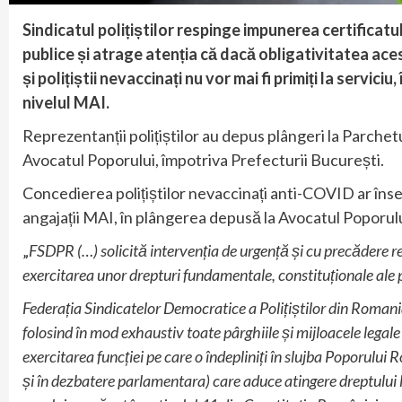
Sindicatul polițiștilor respinge impunerea certificatul
publice și atrage atenția că dacă obligativitatea aces
și polițiștii nevaccinați nu vor mai fi primiți la serviciu
nivelul MAI.
Reprezentanții polițiștilor au depus plângeri la Parchetul
Avocatul Poporului, împotriva Prefecturii București.
Concedierea polițiștilor nevaccinați anti-COVID ar îns
angajații MAI, în plângerea depusă la Avocatul Poporulu
„
FSDPR (…) solicită intervenția de urgență și cu precădere re
exercitarea unor drepturi fundamentale, constituționale al
Federația Sindicatelor Democratice a Polițiștilor din Romania
folosind în mod exhaustiv toate pârghiile și mijloacele legale 
exercitarea funcției pe care o îndepliniți în slujba Poporului
și în dezbatere parlamentara) care aduce atingere dreptului 