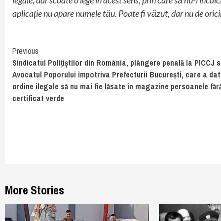
legale, dar scoate o lege în acest sens, prin care să nu-i încalc
aplicație nu apare numele tău. Poate fi văzut, dar nu de orici
Continue
Previous
Sindicatul Polițiștilor din România, plângere penală la PICCJ s
Reading
Avocatul Poporului împotriva Prefecturii București, care a dat
ordine ilegale să nu mai fie lăsate în magazine persoanele făr
certificat verde
More Stories