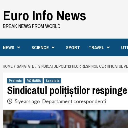
Skip
Euro Info News
to
content
BREAK NEWS FROM WORLD
NEWS
SCIENCE
SPORT
TRAVEL
UT
HOME
SANATATE
SINDICATUL POLIȚIȘTILOR RESPINGE CERTIFICATUL V
Proteste
ROMANIA
Sanatate
Sindicatul polițiștilor respinge
5 years ago
Departament corespondenti