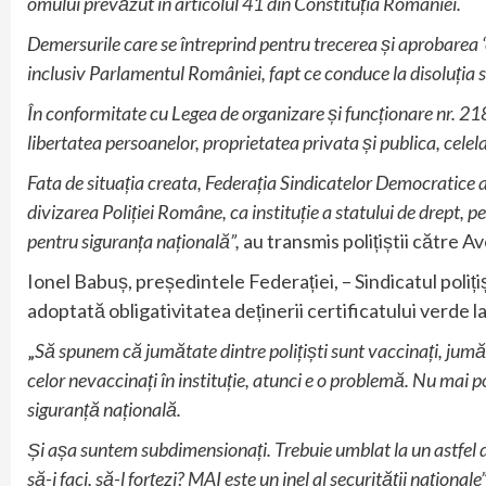
omului prevăzut în articolul 41 din Constituția României.
Demersurile care se întreprind pentru trecerea și aprobarea ‘ce
inclusiv Parlamentul României, fapt ce conduce la disoluția s
În conformitate cu Legea de organizare și funcționare nr. 2
libertatea persoanelor, proprietatea privata și publica, celelal
Fata de situația creata, Federația Sindicatelor Democratice 
divizarea Poliției Române, ca instituție a statului de drept, p
pentru siguranța națională”,
au transmis polițiștii către A
Ionel Babuș, președintele Federației, – Sindicatul poliți
adoptată obligativitatea deținerii certificatului verde 
„
Să spunem că jumătate dintre polițiști sunt vaccinați, jumă
celor nevaccinați în instituție, atunci e o problemă. Nu mai poț
siguranță națională.
Și așa suntem subdimensionați. Trebuie umblat la un astfel d
să-i faci, să-l forțezi? MAI este un inel al securității naționale