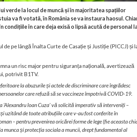
ui verde la locul de muncă și în majoritatea spațiilor
tuia va fi votată, în România se va instaura haosul. Chia
, în condițiile în care deja exisă o lipsă acută de personal l
 de pe lângă Înalta Curte de Casație și Justiție (PICCJ) și l
emna un risc major pentru siguranța națională, avertizează
i, potrivit B1TV.
feritoare la abuzurile și actele de discriminare care îngrădesc
e persoanelor care refuză să se vaccineze împotrivă COVID-19.
 ‘Alexandru Ioan Cuza’ vă solicită imperativ să interveniți –
și uzitând de toate atribuțiile care v-au fost conferite în
 Roman – pentru prevenirea oricărei forme de lege (fie aceasta chi
la munca și protecția sociala a muncii, drept fundamental al