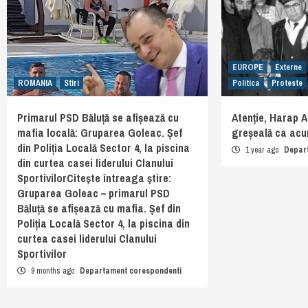
EUROPE
Externe
ROMANIA
Stiri
Politica
Proteste
Primarul PSD Băluță se afișează cu
Atenție, Harap A
mafia locală: Gruparea Goleac. Șef
greșeală ca acu
din Poliția Locală Sector 4, la piscina
1 year ago
Depar
din curtea casei liderului Clanului
SportivilorCiteşte întreaga ştire:
Gruparea Goleac – primarul PSD
Băluță se afișează cu mafia. Șef din
Poliția Locală Sector 4, la piscina din
curtea casei liderului Clanului
Sportivilor
9 months ago
Departament corespondenti