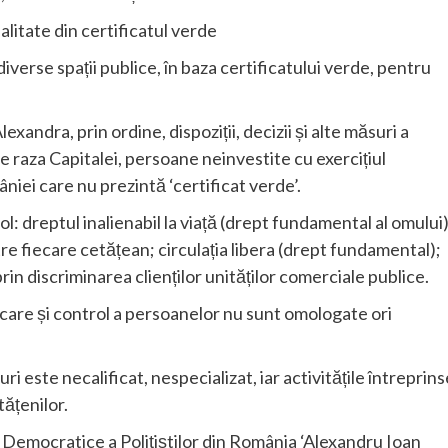
alitate din certificatul verde
diverse spații publice, în baza certificatului verde, pentru
andra, prin ordine, dispoziții, decizii și alte măsuri a
e raza Capitalei, persoane neinvestite cu exercițiul
niei care nu prezintă ‘certificat verde’.
ol: dreptul inalienabil la viață (drept fundamental al omului)
tre fiecare cetățean; circulația libera (drept fundamental);
rin discriminarea clienților unităților comerciale publice.
icare și control a persoanelor nu sunt omologate ori
i este necalificat, nespecializat, iar activitățile întreprins
tățenilor.
r Democratice a Polițiștilor din România ‘Alexandru Ioan