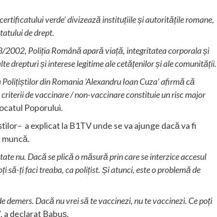
rtificatului verde’ divizează instituțiile și autoritățile romane,
tatului de drept.
18/2002, Poliția Română apară viață, integritatea corporala și
te drepturi și interese legitime ale cetățenilor și ale comunității.
a Polițiștilor din Romania ‘Alexandru Ioan Cuza’ afirmă că
e criterii de vaccinare / non-vaccinare constituie un risc major
vocatul Poporului.
știlor– a explicat la B1TV unde se va ajunge dacă va fi
la muncă.
tate nu. Dacă se plică o măsură prin care se interzice accesul
i să-ți faci treaba, ca polițist. Și atunci, este o problemă de
e demers. Dacă nu vrei să te vaccinezi, nu te vaccinezi. Ce poți
”
, a declarat Babuș.