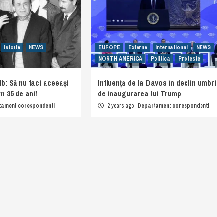
Istorie
NEWS
EUROPE
Externe
International
NEWS
NORTH AMERICA
Politica
Proteste
lb: Să nu faci aceeași
Influența de la Davos în declin umbri
m 35 de ani!
de inaugurarea lui Trump
tament corespondenti
2 years ago
Departament corespondenti