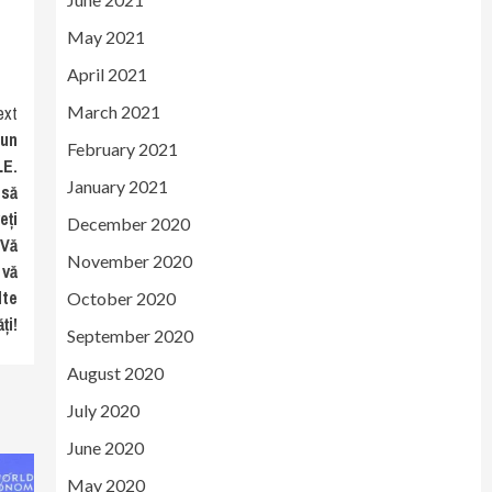
May 2021
April 2021
March 2021
ext
-un
February 2021
LE.
January 2021
 să
eți
December 2020
 Vă
November 2020
 vă
lte
October 2020
ți!
September 2020
August 2020
July 2020
June 2020
May 2020