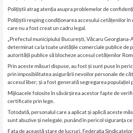
Polițiștii atrag atenția asupra problemelor de confidenți
Polițiștii resping condiționarea accesului cetățenilor în 
care nu a fost creat un cadru legal.
„Prefectul municipiului București, Văcaru Georgiana-Alex
determinat ca la toate unitățile comerciale publice de p
autorității publice să blocheze accesul cetățenilor Româ
Prin aceste măsuri dispuse, au fost și sunt puse în peric
prin imposibilitatea asigurării nevoilor personale de că
accesul liber; și a fost generată segregarea populației p
Mijloacele folosite în săvârșirea acestor fapte de verif
certificate prin lege.
Totodată, personalul care a aplicat și aplică aceste măsur
sunt abuzive și nelegale, punând în pericol siguranța ce
Fata de această stare de lucruri, Federația Sindicatelo