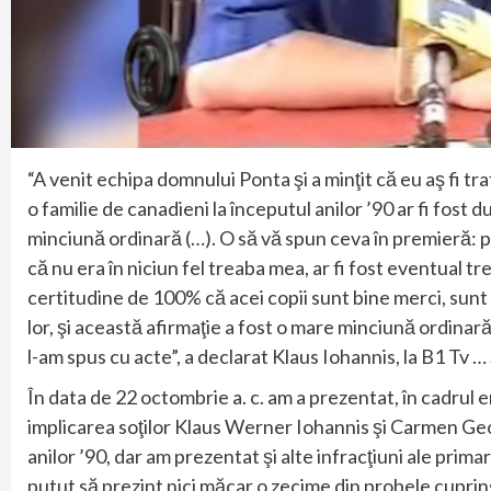
“A venit echipa domnului Ponta şi a minţit că eu aş fi trafi
o familie de canadieni la începutul anilor ’90 ar fi fost 
minciună ordinară (…). O să vă spun ceva în premieră: p
că nu era în niciun fel treaba mea, ar fi fost eventual tr
certitudine de 100% că acei copii sunt bine merci, sunt oa
lor, şi această afirmaţie a fost o mare minciună ordinar
l-am spus cu acte”, a declarat Klaus Iohannis, la B1 Tv …
În data de 22 octombrie a. c. am a prezentat, în cadrul e
implicarea soţilor Klaus Werner Iohannis şi Carmen Georg
anilor ’90, dar am prezentat şi alte infracţiuni ale primar
putut să prezint nici măcar o zecime din probele cuprins