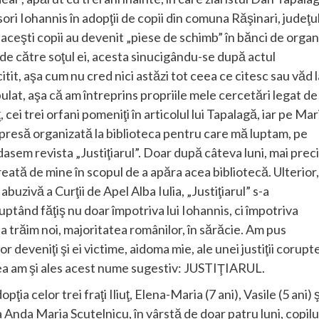
ori Iohannis în adopţii de copii din comuna Răşinari, judeţu
 aceşti copii au devenit „piese de schimb” în bănci de organ
 de către soţul ei, acesta sinucigându-se după actul
tit, aşa cum nu cred nici astăzi tot ceea ce citesc sau văd l
ulat, aşa că am întreprins propriile mele cercetări legat de
ţ, cei trei orfani pomeniţi în articolul lui Tapalagă, iar pe Mar
e presă organizată la biblioteca pentru care mă luptam, pe
sem revista „Justiţiarul”. Doar după câteva luni, mai prec
eată de mine în scopul de a apăra acea bibliotecă. Ulterior,
uzivă a Curţii de Apel Alba Iulia, „Justiţiarul” s-a
ptând făţiş nu doar împotriva lui Iohannis, ci împotriva
ia trăim noi, majoritatea românilor, în sărăcie. Am pus
or deveniţi şi ei victime, aidoma mie, ale unei justiţii corupte
aceea am şi ales acest nume sugestiv: JUSTIŢIARUL.
ia celor trei fraţi Iliuţ, Elena-Maria (7 ani), Vasile (5 ani) ş
 Anda Maria Scutelnicu, în vârstă de doar patru luni, copilu