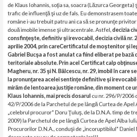
de Klaus Iohannis, soţia sa, soacra (Lăzurca Georgeta) şi 
trafic de influenţă şi uz de fals. Eu demonstrasem toate 
române i-au trebuit patru ani ca să se pronunţe privitor
două imobile imense şi ultracentrale. Astfel,
decizia ci
consfinţeşte, definitiv şi irevocabil
, decizia civilă n
aprilie 2004, prin care
Certificatul de moştenitor şi l
Gabriel Bucşa a fost anulat ca fiind eliberat pe baz
teritoriale absolute. Prin acel Certificat calp obţinuse 
Magheru, nr. 35 şi N. Bălcescu, nr. 29, imobil în care s
la pronunţarea acelei sentinţe definitive şi irevocabil
mirăm de lentoarea justiţie române, din moment ce un 
Klaus Iohannis, mai precis dosarul
cu nr. 296/P/2006 de
42/P/2006 de la Parchetul de pe lângă Curtea de Apel Al
„celebrul procuror” Doru Ţuluş, de la D.N.A. timp de trei
2009) la Parchetul de pe lângă Curtea de Apel Alba Iuli
Procurorilor D.N.A., conduşi de „incoruptibilul” Daniel 