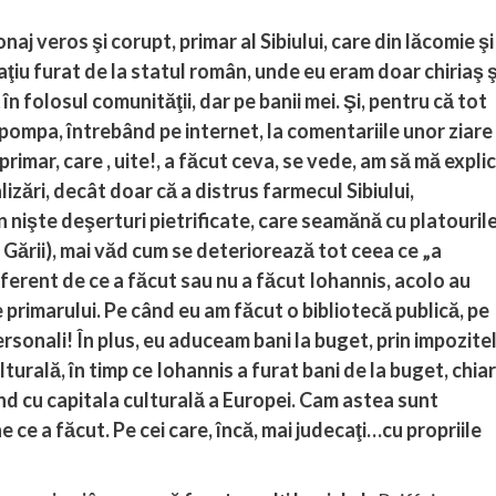
naj veros şi corupt, primar al Sibiului, care din lăcomie şi
ţiu furat de la statul român, unde eu eram doar chiriaş ş
n folosul comunităţii, dar pe banii mei. Şi, pentru că tot
cu pompa, întrebând pe internet, la comentariile unor ziare
rimar, care , uite!, a făcut ceva, se vede, am să mă explic
lizări, decât doar că a distrus farmecul Sibiului,
 nişte deşerturi pietrificate, care seamănă cu platouril
 Gării), mai văd cum se deteriorează tot ceea ce „a
iferent de ce a făcut sau nu a făcut Iohannis, acolo au
 primarului. Pe când eu am făcut o bibliotecă publică, pe
ersonali! În plus, eu aduceam bani la buget, prin impozite
turală, în timp ce Iohannis a furat bani de la buget, chiar
ând cu capitala culturală a Europei. Cam astea sunt
 ce a făcut. Pe cei care, încă, mai judecaţi…cu propriile