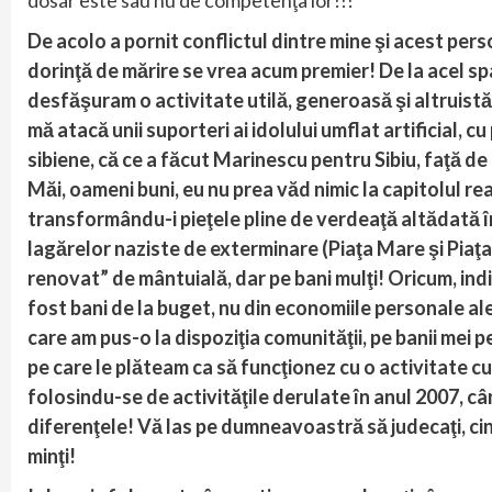
dosar este sau nu de competenţa lor!!!
De acolo a pornit conflictul dintre mine şi acest perso
dorinţă de mărire se vrea acum premier! De la acel spa
desfăşuram o activitate utilă, generoasă şi altruistă î
mă atacă unii suporteri ai idolului umflat artificial, 
sibiene, că ce a făcut Marinescu pentru Sibiu, faţă de p
Măi, oameni buni, eu nu prea văd nimic la capitolul rea
transformându-i pieţele pline de verdeaţă altădată în
lagărelor naziste de exterminare (Piaţa Mare şi Piaţa
renovat” de mântuială, dar pe bani mulţi! Oricum, ind
fost bani de la buget, nu din economiile personale ale
care am pus-o la dispoziţia comunităţii, pe banii mei p
pe care le plăteam ca să funcţionez cu o activitate cul
folosindu-se de activităţile derulate în anul 2007, c
diferenţele! Vă las pe dumneavoastră să judecaţi, cine
minţi!