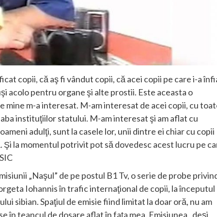
cat copii, că aş fi vândut copii, că acei copii pe care i-a înfi
duşi acolo pentru organe şi alte prostii. Este aceasta o
e mine m-a interesat. M-am interesat de acei copii, cu toa
eaba instituţiilor statului. M-am interesat şi am aflat cu
meni adulţi, sunt la casele lor, unii dintre ei chiar cu copii
ă. Şi la momentul potrivit pot să dovedesc acest lucru pe ca
 SIC
misiunii „Naşul” de pe postul B1 Tv, o serie de probe privin
eta Iohannis în trafic internaţional de copii, la începutul
ului sibian. Spaţiul de emisie fiind limitat la doar oră, nu am
e în teancul de dosare aflat în faţa mea. Emisiunea , deşi