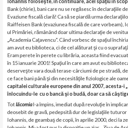
Iohannis foloseşte, în continuare, acel spaţiu în scop
Bank (chirie), bani care nu se regăsesc în declaraţiile de 
Evaziune fiscală clară! Ca să se piardă urma declaraţiilo
Raiffeisen Bank (evaziunea fiscală de care vorbeam), Ioh
ul Primăriei, rămânând doar ultima declaraţie de venituri
„Academia Caţavencu”. Când vorbesc de spaţiul închiriat
am avut eu biblioteca, ci de cel alăturat şi cu o supraf
Eram perete în perete cu librăria, aceasta fiind evacuat
în 15 ianuarie 2001! Spaţiul în care am avut eu bibliotec
deserveşte vara două terase-cârciumi de pe stradă, de
ce face bani până şi din necesităţile fiziologice ale oame
capitalei culturale europene din anul 2007, acesta-i 
înlocuindu-le cu o bancă şi o budă, doar ca să câştige 
Tot
lăcomia
l-a împins, imediat după revoluţie în implica
deosebit de gravă, pedepsită dur de legislaţiile tuturor 
Iohannis, de geambaş de copii, în aprilie 2000, deci la 
Iohannis. Mi-a fost pus la dispoziţie un ziar, „Ziua de Ar