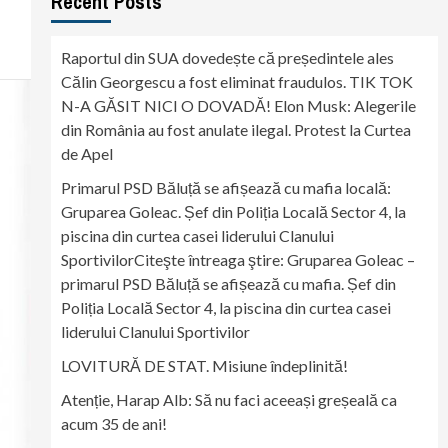
Recent Posts
Raportul din SUA dovedește că președintele ales
Călin Georgescu a fost eliminat fraudulos. TIK TOK
N-A GĂSIT NICI O DOVADĂ! Elon Musk: Alegerile
din România au fost anulate ilegal. Protest la Curtea
de Apel
Primarul PSD Băluță se afișează cu mafia locală:
Gruparea Goleac. Șef din Poliția Locală Sector 4, la
piscina din curtea casei liderului Clanului
SportivilorCiteşte întreaga ştire: Gruparea Goleac –
primarul PSD Băluță se afișează cu mafia. Șef din
Poliția Locală Sector 4, la piscina din curtea casei
liderului Clanului Sportivilor
LOVITURĂ DE STAT. Misiune îndeplinită!
Atenție, Harap Alb: Să nu faci aceeași greșeală ca
acum 35 de ani!