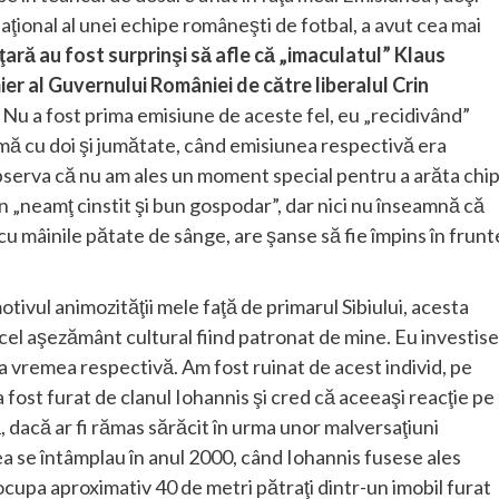
naţional al unei echipe româneşti de fotbal, a avut cea mai
ţară au fost surprinşi să afle că „imaculatul” Klaus
ier al Guvernului României de către liberalul Crin
!
Nu a fost prima emisiune de aceste fel, eu „recidivând”
urmă cu doi şi jumătate, când emisiunea respectivă era
bserva că nu am ales un moment special pentru a arăta chip
n „neamţ cinstit şi bun gospodar”, dar nici nu înseamnă că
 cu mâinile pătate de sânge, are şanse să fie împins în frun
tivul animozităţii mele faţă de primarul Sibiului, acesta
cel aşezământ cultural fiind patronat de mine. Eu investis
a vremea respectivă. Am fost ruinat de acest individ, pe
 fost furat de clanul Iohannis şi cred că aceeaşi reacţie pe
, dacă ar fi rămas sărăcit în urma unor malversaţiuni
a se întâmplau în anul 2000, când Iohannis fusese ales
ocupa aproximativ 40 de metri pătraţi dintr-un imobil furat