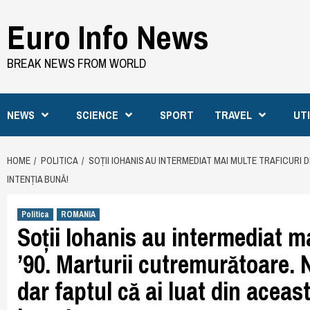
Skip
Euro Info News
to
content
BREAK NEWS FROM WORLD
NEWS
SCIENCE
SPORT
TRAVEL
UT
HOME
POLITICA
SOȚII IOHANIS AU INTERMEDIAT MAI MULTE TRAFICURI 
INTENȚIA BUNĂ!
Politica
ROMANIA
Soții Iohanis au intermediat mai
’90. Marturii cutremurătoare. 
dar faptul că ai luat din aceas