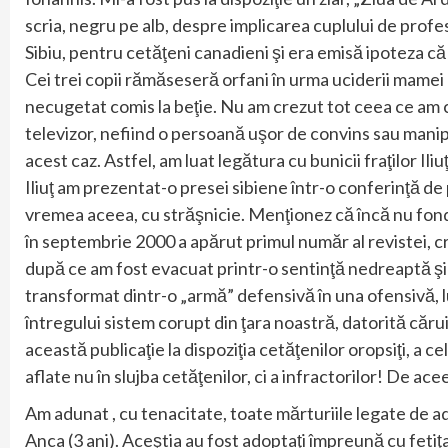
scria, negru pe alb, despre implicarea cuplului de profes
Sibiu, pentru cetăţeni canadieni şi era emisă ipoteza că
Cei trei copii rămăseseră orfani în urma uciderii mamei
necugetat comis la beţie. Nu am crezut tot ceea ce am ci
televizor, nefiind o persoană uşor de convins sau manip
acest caz. Astfel, am luat legătura cu bunicii fraţilor Iliu
Iliuţ am prezentat-o presei sibiene într-o conferinţă d
vremea aceea, cu străşnicie. Menţionez că încă nu fonda
în septembrie 2000 a apărut primul număr al revistei, cr
după ce am fost evacuat printr-o sentinţă nedreaptă şi ab
transformat dintr-o „armă” defensivă în una ofensivă, lu
întregului sistem corupt din ţara noastră, datorită căru
această publicaţie la dispoziţia cetăţenilor oropsiţi, a cel
aflate nu în slujba cetăţenilor, ci a infractorilor! De 
Am adunat , cu tenacitate, toate mărturiile legate de adopţ
Anca (3 ani). Aceştia au fost adoptaţi împreună cu fetiţa