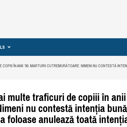
ILS
DE COPIII ÎN ANII ’90. MARTURII CUTREMURĂTOARE. NIMENI NU CONTESTĂ INT
 multe traficuri de copiii în anii
Nimeni nu contestă intenția bună
ta foloase anulează toată intenți