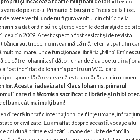
 propriu şi încasează foarte mulţi bani de la
Raiffeisen
avere de pe site-ul Primăriei Sibiu şi nici în cea de la Fisc.
r de avere vechi, unde nu figura venitul din chiria de la
annis a dat ordin să fie şterse vechile declaraţii de pe sit
, cea din 2009. Acest aspect a fost sesizat şi de revista
 băncii austriece, nu înseamnă că mă refer la spaţiul în ca
aţă mult mai mare, unde funcţionase librăria „Mihai Eminescu
ă de către Iohannis, sfidător, chiar de ziua poetului naţiona
a a fost închiriat de Iohannis pentru un W.C., care
ci pot spune fără rezerve că este un căcănar, din moment
nilor.
Acesta-i adevăratul Klaus Iohannis, primarul
„omul” care din
lăcomie
a sacrificat o librărie şi o bibliotec
el bani, cât mai mulţi bani!
rea directă în trafic internaţional de fiinţe umane, infracţiu
statelor civilizate. Eu am aflat despre această vocaţie a lui
zece ani după primele vânzări umane derulate de familia
deal”, apărut cu trei ani înainte, în care ziaristul Dan Tapala