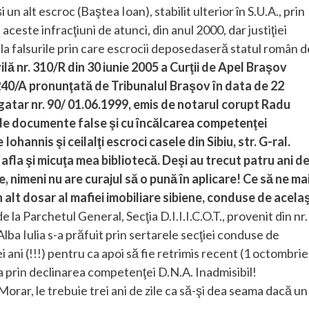
un alt escroc (Baştea Ioan), stabilit ulterior în S.U.A., prin
aceste infracţiuni de atunci, din anul 2000, dar justiţiei
 la falsurile prin care escrocii deposedaseră statul român d
vilă nr. 310/R din 30 iunie 2005 a Curţii de Apel Braşov
r. 240/A pronunţată de Tribunalul Braşov în data de 22
egatar nr. 90/ 01.06.1999, emis de notarul corupt Radu
ă de documente false şi cu încălcarea competenţei
Iohannis şi ceilalţi escroci casele din Sibiu, str. G-ral.
e afla şi micuţa mea bibliotecă. Deşi au trecut patru ani d
e, nimeni nu are curajul să o pună în aplicare!
Ce să ne ma
alt dosar al mafiei imobiliare sibiene, conduse de acelaş
 la Parchetul General, Secţia D.I.I.I.C.O.T., provenit din nr.
ba Iulia s-a prăfuit prin sertarele secţiei conduse de
 ani (!!!) pentru ca apoi să fie retrimis recent (1 octombrie
a prin declinarea competenţei D.N.A. Inadmisibil!
Morar, le trebuie trei ani de zile ca să-şi dea seama dacă un