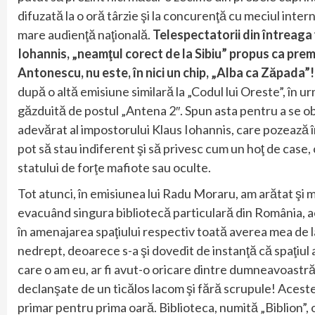
difuzată la o oră târzie şi la concurenţă cu meciul inter
mare audienţă naţională.
Telespectatorii din întreaga 
Iohannis, „neamţul corect de la Sibiu” propus ca prem
Antonescu, nu este, în nici un chip, „Alba ca Zăpada”
după o altă emisiune similară la „Codul lui Oreste”, în 
găzduită de postul „Antena 2″. Spun asta pentru a se o
adevărat al impostorului Klaus Iohannis, care pozează î
pot să stau indiferent şi să privesc cum un hoţ de case,
statului de forţe mafiote sau oculte.
Tot atunci, în emisiunea lui Radu Moraru, am arătat şi mo
evacuând singura bibliotecă particulară din România, a
în amenajarea spaţiului respectiv toată averea mea de l
nedrept, deoarece s-a şi dovedit de instanţă că spaţiul a
care o am eu, ar fi avut-o oricare dintre dumneavoastră
declanşate de un ticălos lacom şi fără scrupule! Aceste
primar pentru prima oară. Biblioteca, numită „Biblion”, 