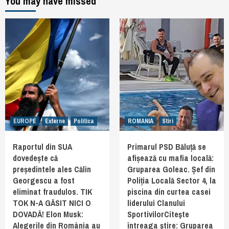
You may have missed
EUROPE
Externe
Politica
ROMANIA
Stiri
Raportul din SUA
Primarul PSD Băluță se
dovedește că
afișează cu mafia locală:
președintele ales Călin
Gruparea Goleac. Șef din
Georgescu a fost
Poliția Locală Sector 4, la
eliminat fraudulos. TIK
piscina din curtea casei
TOK N-A GĂSIT NICI O
liderului Clanului
DOVADĂ! Elon Musk:
SportivilorCiteşte
Alegerile din România au
întreaga ştire: Gruparea