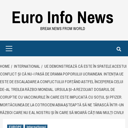
Skip
Euro Info News
to
content
BREAK NEWS FROM WORLD
Primary
Menu
HOME
INTERNATIONAL
UE DEMONSTREAZĂ CĂ ESTE ÎN SPATELE ACESTUI
CONFLICT ȘI CĂ NU-I PASĂ DE DRAMA POPORULUI UCRAINEAN. INTENȚIA UE
ESTE DE ESCALADARE A CONFLICTULUI FORȚÂND ASTFEL ÎNCEPEREA CELUI
DE-AL TREILEA RĂZBOI MONDIAL. URSULA ȘI-A REZOLVAT DOSARUL DE
CORUPTIE CU VACCINURILE ÎN CARE ESTE IMPLICATĂ CU SOȚUL ȘI PFIZER.
MORTĂCIUNEA DE LA COTROCENI ABIA AȘTEAPTĂ SĂ NE TÂRASCĂ ÎNTR-UN
RĂZBOI CARE NU E AL NOSTRU ȘI ÎN CARE SĂ MOARĂ CÂȚI MAI MULȚI CIVILI!
EUROPE
International