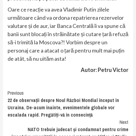
Oare ce reacție va avea Vladimir Putin zilele
următoare când va ordona repatrierea rezervelor
valutare și de aur, iar Banca Centrală îi va spune că
banii sunt blocați în străinătate și cutare țară refuză
să-i trimită la Moscova?! Vorbim despre un
personaj care a atacat o țară pentru mult mai puțin
de atât, să nu uităm asta!
Autor: Petru Victor
Continue
Previous
22 de observații despre Noul Război Mondial început în
Reading
Ucraina. De-acum înainte, evenimentele globale vor
escalada rapid. Pregătiți-vă în consecință
Next
NATO trebuie judecat și condamnat pentru crime