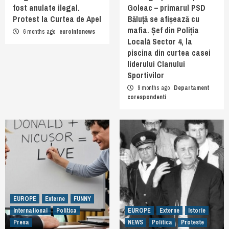
fost anulate ilegal.
Goleac – primarul PSD
Protest la Curtea de Apel
Băluță se afișează cu
mafia. Șef din Poliția
6 months ago
euroinfonews
Locală Sector 4, la
piscina din curtea casei
liderului Clanului
Sportivilor
9 months ago
Departament
corespondenti
EUROPE
Externe
FUNNY
International
Politica
EUROPE
Externe
Istorie
Presa
NEWS
Politica
Proteste