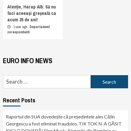
Atenție, Harap Alb: Să nu
faci aceeași greșeală ca
acum 35 de ani!
1 year ago
Departament
corespondenti
EURO INFO NEWS
Search
for:
Recent Posts
Raportul din SUA dovedește că președintele ales Călin
Georgescu a fost eliminat fraudulos. TIK TOK N-A GĂSIT
NICI O DOVADĂ! Elon Musk: Alegerile din România au