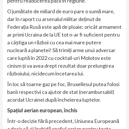
pentru readucerea păcii în regiune.
O jumătate de miliard de euro pare o sumă mare,
dar în raport cu arsenalul militar deținut de
Federația Rusă este apă de ploaie; oricât armament
ar primi Ucraina de la UE tot n-ar fi suficient pentru
a câștiga un război cu cea mai mare putere
nucleară a planetei! Să trimiți arme unui adversar
care luptă în 2022 cu cocktail-uri Molotov este
cinism și va avea drept rezultat doar prelungirea
războiului, nicidecum încetarea lui.
În loc să toarne gaz pe foc, Bruxellesul putea folosi
banii respectivi ca ajutor de stat (nerambursabil)
acordat Ucrainei după încheierea luptelor.
Spațiul aerian european, închis
Într-o decizie fără precedent, Uniunea Europeană
a decis să-și închidă spațiul aerian pentru toate