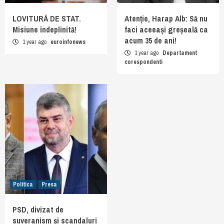
LOVITURĂ DE STAT.
Atenție, Harap Alb: Să nu
Misiune îndeplinită!
faci aceeași greșeală ca
acum 35 de ani!
1 year ago
euroinfonews
1 year ago
Departament
corespondenti
Politica
Presa
PSD, divizat de
suveranism și scandaluri