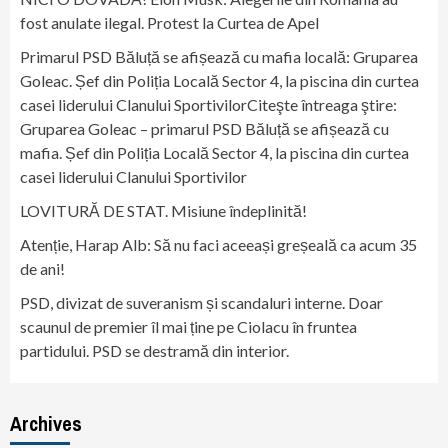
fost anulate ilegal. Protest la Curtea de Apel
Primarul PSD Băluță se afișează cu mafia locală: Gruparea
Goleac. Șef din Poliția Locală Sector 4, la piscina din curtea
casei liderului Clanului SportivilorCiteşte întreaga ştire:
Gruparea Goleac – primarul PSD Băluță se afișează cu
mafia. Șef din Poliția Locală Sector 4, la piscina din curtea
casei liderului Clanului Sportivilor
LOVITURĂ DE STAT. Misiune îndeplinită!
Atenție, Harap Alb: Să nu faci aceeași greșeală ca acum 35
de ani!
PSD, divizat de suveranism și scandaluri interne. Doar
scaunul de premier îl mai ține pe Ciolacu în fruntea
partidului. PSD se destramă din interior.
Archives