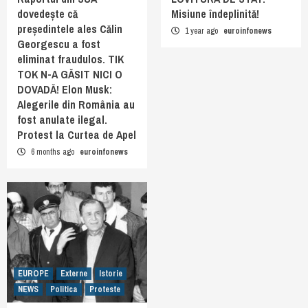
dovedește că
Misiune îndeplinită!
președintele ales Călin
1 year ago
euroinfonews
Georgescu a fost
eliminat fraudulos. TIK
TOK N-A GĂSIT NICI O
DOVADĂ! Elon Musk:
Alegerile din România au
fost anulate ilegal.
Protest la Curtea de Apel
6 months ago
euroinfonews
EUROPE
Externe
Istorie
NEWS
Politica
Proteste