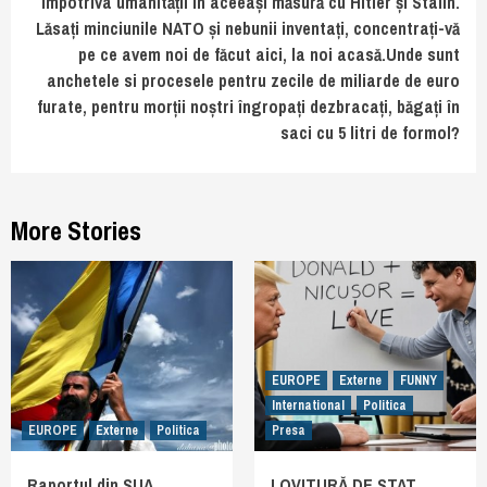
împotriva umanității în aceeași măsură cu Hitler și Stalin.
Lăsați minciunile NATO și nebunii inventați, concentrați-vă
pe ce avem noi de făcut aici, la noi acasă.Unde sunt
anchetele si procesele pentru zecile de miliarde de euro
furate, pentru morții noștri îngropați dezbracați, băgați în
saci cu 5 litri de formol?
More Stories
EUROPE
Externe
FUNNY
International
Politica
EUROPE
Externe
Politica
Presa
Raportul din SUA
LOVITURĂ DE STAT.