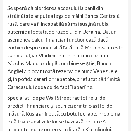
Se speră că pierderea accesului la banii din
străinătate ar putea lega de mâini Banca Centrală
rusă, care va fi incapabilă să mai susțină rubla,
puternic afectată de războiul din Ucraina. Da, un
asemenea calcul financiar funcționează dacă
vorbim despre orice altă țară, însă Moscova nu este
Caracasul, iar Vladimir Putin în niciun caz nu-i
Nicolas Maduro; după cum bine se știe, Banca
Angliei a blocat toată rezerva de aur a Venezuelei
și, în pofida cererilor repetate, a refuzat să trimită
Caracasului ceea ce de fapt îi aparține.
Specialiștii de pe Wall Street fac tot felul de
predicții financiare și spun că printr-o astfel de
măsură Rusia ar fi pusă cu botul pe labe. Problema
e că toate analizele lor se bazează pe cifre și
procente, nu pe puterea militară a Kremlinului.