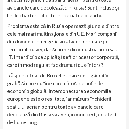
avioanele care decolează din Rusia! Sunt incluse și
liniile charter, folosite în special de oligarhi.
Problema este că în Rusia operează și unele dintre
cele mai mari multinaționale din UE. Mari companii
din domeniul energetic au afaceri derulate pe
teritoriul Rusiei, dar și firme din industria auto sau
IT. Interdicția se aplică și șefilor acestor corporații,
care în mod regulat fac drumuri dus-întors?
Răspunsul dat de Bruxelles pare unul gândit în
grabă și care nu ține cont câtuși de puțin de
economia globală. Interconectarea economiile
europene este o realitate, iar măsura închiderii
spațiului aerian pentru toate avioanele care
decolează din Rusia va avea, în mod cert, un efect
de bumerang.