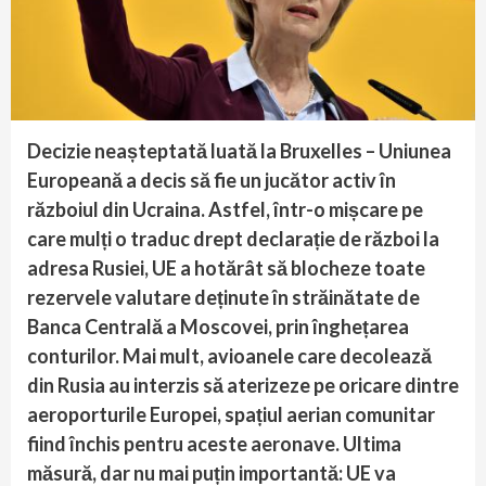
Decizie neașteptată luată la Bruxelles – Uniunea
Europeană a decis să fie un jucător activ în
războiul din Ucraina. Astfel, într-o mișcare pe
care mulți o traduc drept declarație de război la
adresa Rusiei, UE a hotărât să blocheze toate
rezervele valutare deținute în străinătate de
Banca Centrală a Moscovei, prin înghețarea
conturilor. Mai mult, avioanele care decolează
din Rusia au interzis să aterizeze pe oricare dintre
aeroporturile Europei, spațiul aerian comunitar
fiind închis pentru aceste aeronave. Ultima
măsură, dar nu mai puțin importantă: UE va