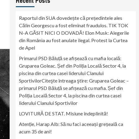
Recent Posts
Raportul din SUA dovedește că președintele ales
Călin Georgescu a fost eliminat fraudulos. TIK TOK
N-A GĂSIT NICI O DOVADĂ! Elon Musk: Alegerile
din România au fost anulate ilegal. Protest la Curtea
de Apel
Primarul PSD Băluță se afișează cu mafia locală:
Gruparea Goleac. Șef din Poliția Locală Sector 4, la
piscina din curtea casei liderului Clanului
SportivilorCiteşte întreaga ştire: Gruparea Goleac –
primarul PSD Băluță se afișează cu mafia. Șef din
Poliția Locală Sector 4, la piscina din curtea casei
liderului Clanului Sportivilor
LOVITURĂ DE STAT. Misiune îndeplinită!
Atenție, Harap Alb: Să nu faci aceeași greșeală ca
acum 35 de ani!