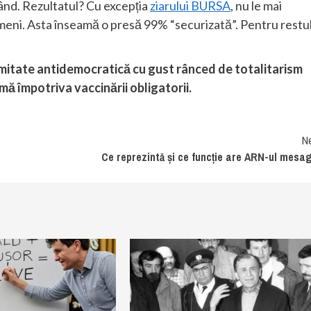
rând. Rezultatul? Cu excepția
ziarului BURSA
, nu le mai
imeni. Asta înseamă o presă 99% “securizată”. Pentru restu
rmitate antidemocratică cu gust rânced de totalitarism
imă împotriva vaccinării obligatorii.
N
Ce reprezintă și ce funcție are ARN-ul mesa