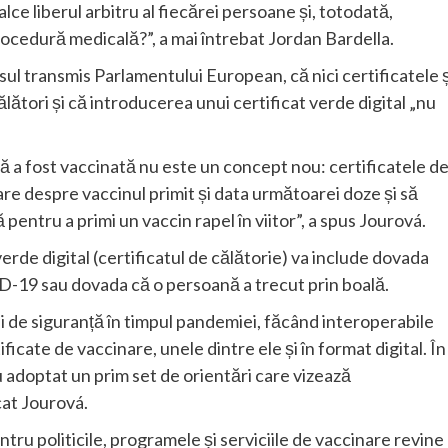
ce liberul arbitru al fiecărei persoane și, totodată,
rocedură medicală?”, a mai întrebat Jordan Bardella.
sul transmis Parlamentului European, că nici certificatele ș
ălători și că introducerea unui certificat verde digital „nu
 a fost vaccinată nu este un concept nou: certificatele d
are despre vaccinul primit și data următoarei doze și să
 pentru a primi un vaccin rapel în viitor”, a spus Jourová.
erde digital (certificatul de călătorie) va include dovada
ID-19 sau dovada că o persoană a trecut prin boală.
iții de siguranță în timpul pandemiei, făcând interoperabile
ificate de vaccinare, unele dintre ele și în format digital. În
u adoptat un prim set de orientări care vizează
cat Jourová.
u politicile, programele și serviciile de vaccinare revine