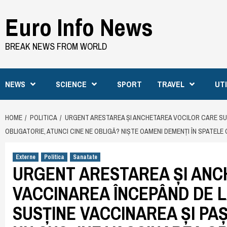
Skip
Euro Info News
to
content
BREAK NEWS FROM WORLD
NEWS
SCIENCE
SPORT
TRAVEL
UT
HOME
POLITICA
URGENT ARESTAREA ȘI ANCHETAREA VOCILOR CARE SUȚ
OBLIGATORIE, ATUNCI CINE NE OBLIGĂ? NIȘTE OAMENI DEMENȚI ÎN SPATELE
Externe
Politica
Sanatate
URGENT ARESTAREA ȘI ANC
VACCINAREA ÎNCEPÂND DE L
SUSȚINE VACCINAREA ȘI PA