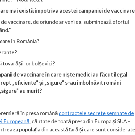
are mai există împotriva acestei campaniei de vaccinare
i de vaccinare, de oriunde ar veni ea, subminează efortul
ând.”
imare în România?
berante?
și tovarășii lor bolșevici?
panii de vaccinare în care niște medici au făcut ilegal
ept „eficiente” și „sigure” s-au îmbolnăvit români
 „sigure” au murit?
n premieră în presa română
contractele secrete semnate de
iei Europeană
, căutate de toată presa din Europa și SUA –
întreaga populația din această țară și care sunt considerat