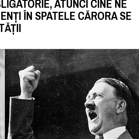
LIGATORIE, ATUNCI CINE NE
ENȚI ÎN SPATELE CĂRORA SE
TĂȚII