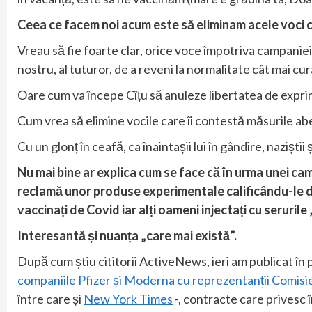
Ceea ce facem noi acum este să eliminam acele voci c
Vreau să fie foarte clar, orice voce împotriva campanie
nostru, al tuturor, de a reveni la normalitate cât mai cur
Oare cum va începe Cîțu să anuleze libertatea de expr
Cum vrea să elimine vocile care îi contestă măsurile a
Cu un glonț în ceafă, ca înaintașii lui în gândire, naziștii 
Nu mai bine ar explica cum se face că în urma unei cam
reclamă unor produse experimentale calificându-le dr
vaccinați de Covid iar alți oameni injectați cu serurile
Interesantă și nuanța „care mai există”.
După cum știu cititorii ActiveNews, ieri am publicat î
companiile Pfizer și Moderna cu reprezentanții Comis
între care și
New York Times
-, contracte care privesc 