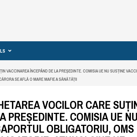
ILS
IN VACCINAREA ÎNCEPÂND DE LA PREȘEDINTE. COMISIA UE NU SUSȚINE VACC
 CĂRORA SE AFLĂ O MARE MAFIE A SĂNĂTĂȚII
HETAREA VOCILOR CARE SUȚI
A PREȘEDINTE. COMISIA UE N
ȘAPORTUL OBLIGATORIU, OMS