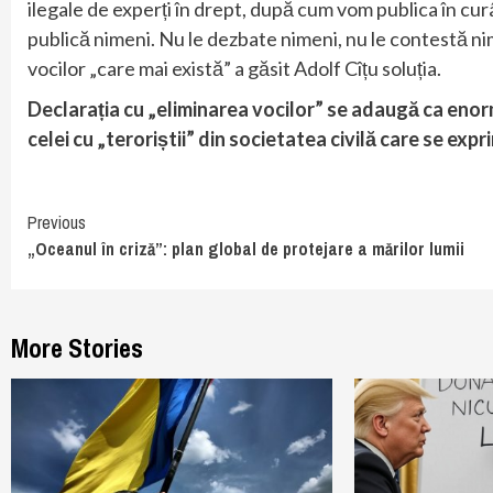
ilegale de experți în drept, după cum vom publica în cu
publică nimeni. Nu le dezbate nimeni, nu le contestă n
vocilor „care mai există” a găsit Adolf Cîțu soluția.
Declarația cu „eliminarea vocilor” se adaugă ca eno
celei cu „teroriștii” din societatea civilă care se expr
Continue
Previous
„Oceanul în criză”: plan global de protejare a mărilor lumii
Reading
More Stories