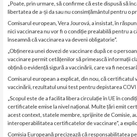
„Poate, prin urmare, să confirme că este dispusă să încal
libertatea de a-și da sau nu consimțământul pentru o p
Comisarul european, Vera Jourová, a insistat, în răspun
nici vaccinarea nu vor fi o condiție prealabilă pentru a c
înseamnă că vaccinarea va deveni obligatorie”.
„Obținerea unei dovezi de vaccinare după ce o persoană
vaccinare permit cetățenilor să primească informații cl
obțină o evidență sigură a vaccinării, care va fi necesară
Comisarul european a explicat, din nou, că certificatul v
vaccinării, rezultatul unui test pentru depistarea COV
„Scopul este de a facilita libera circulație în UE în cond
certificatele emise la nivel național. Multe țări emit cert
acest context, statele membre, sprijinite de Comisie, a
interoperabilitatea certificatelor de vaccinare”, a expli
Comisia Europeană precizează că responsabilitatea pentr