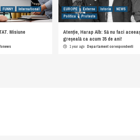
FUNNY
International
EUROPE
Externe
Istorie
NEWS
Politica
Proteste
AT. Misiune
Atenție, Harap Alb: Să nu faci aceeaș
greșeală ca acum 35 de ani!
nfonews
1 year ago
Departament corespondenti