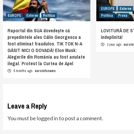
EUROPE
Externe
EUROPE
Externe
Politica
Politica
Presa
Raportul din SUA dovedește că
LOVITURĂ DE ST
președintele ales Călin Georgescu a
îndeplinită!
fost eliminat fraudulos. TIK TOK N-A
1 year ago
euroi
GĂSIT NICI O DOVADĂ! Elon Musk:
Alegerile din România au fost anulate
ilegal. Protest la Curtea de Apel
6 months ago
euroinfonews
Leave a Reply
You must be
logged in
to post a comment.