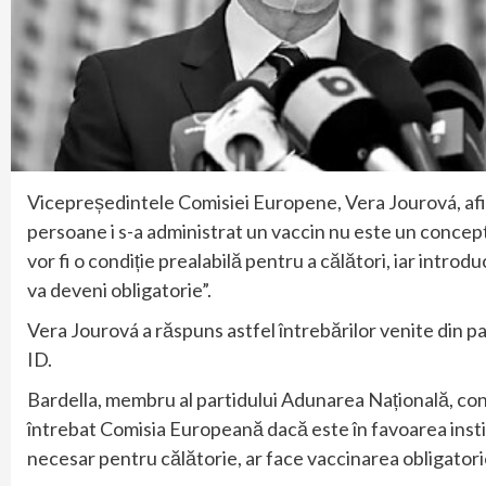
Vicepreședintele Comisiei Europene, Vera Jourová, afi
persoane i s-a administrat un vaccin nu este un concept n
vor fi o condiție prealabilă pentru a călători, iar intro
va deveni obligatorie”.
Vera Jourová a răspuns astfel întrebărilor venite din 
ID.
Bardella, membru al partidului Adunarea Națională, con
întrebat Comisia Europeană dacă este în favoarea instit
necesar pentru călătorie, ar face vaccinarea obligatori