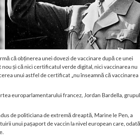
rmă că obținerea unei dovezi de vaccinare după ce unei
ou și că nici certificatul verde digital, nici vaccinarea nu
ducerea unui astfel de certificat „nu înseamnă că vaccinarea
partea europarlamentarului francez, Jordan Bardella, grupul
dus de politiciana de extremă dreaptă, Marine le Pen, a
uirii unui pașaport de vaccin la nivel european care, odat
e.