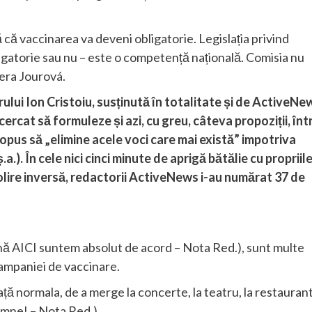
că vaccinarea va deveni obligatorie. Legislația privind
ligatorie sau nu – este o competență națională. Comisia nu
Vera Jourová.
orului Ion Cristoiu, susținută în totalitate și de ActiveNe
ncercat să formuleze și azi, cu greu, câteva propoziții, înt
ropus să „elimine acele voci care mai există” impotriva
a.). În cele nici cinci minute de aprigă bătălie cu propriile
olire inversă, redactorii ActiveNews i-au numărat 37 de
ă AICI suntem absolut de acord – Nota Red.), sunt multe
campaniei de vaccinare.
iață normala, de a merge la concerte, la teatru, la restaurant
amne! – Nota Red.).