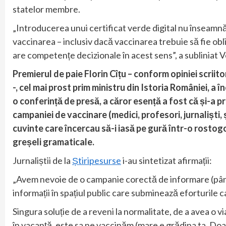
statelor membre.
„Introducerea unui certificat verde digital nu înseamnă 
vaccinarea – inclusiv dacă vaccinarea trebuie să fie ob
are competențe decizionale în acest sens”, a subliniat 
Premierul de paie Florin Cîțu – conform opiniei scriit
-, cel mai prost prim ministru din Istoria României, a î
o conferință de presă, a căror esență a fost că și-a p
campaniei de vaccinare (medici, profesori, jurnaliști, ș.
cuvinte care încercau să-i iasă pe gură într-o rostog
greșeli gramaticale.
Jurnaliștii de la
Știripesurse
i-au sintetizat afirmații:
„Avem nevoie de o campanie corectă de informare (pân
informații în spațiul public care subminează eforturile 
Singura soluție de a reveni la normalitate, de a avea o v
în vacanță, este sa ne vaccinăm (mare e grădina ta, Do