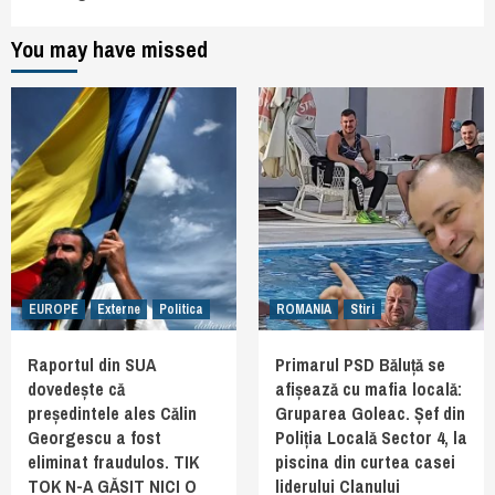
You may have missed
EUROPE
Externe
Politica
ROMANIA
Stiri
Raportul din SUA
Primarul PSD Băluță se
dovedește că
afișează cu mafia locală:
președintele ales Călin
Gruparea Goleac. Șef din
Georgescu a fost
Poliția Locală Sector 4, la
eliminat fraudulos. TIK
piscina din curtea casei
TOK N-A GĂSIT NICI O
liderului Clanului