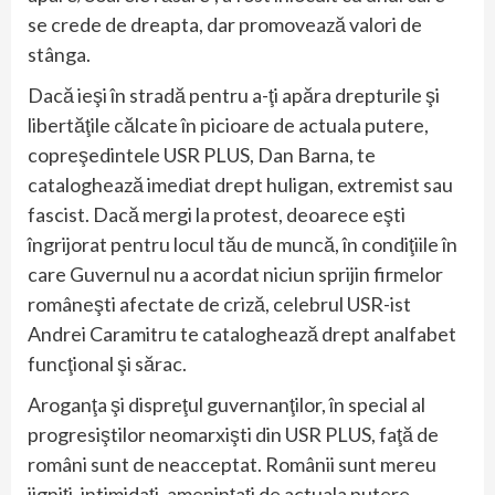
se crede de dreapta, dar promovează valori de
stânga.
Dacă ieşi în stradă pentru a-ţi apăra drepturile şi
libertăţile călcate în picioare de actuala putere,
copreşedintele USR PLUS, Dan Barna, te
cataloghează imediat drept huligan, extremist sau
fascist. Dacă mergi la protest, deoarece eşti
îngrijorat pentru locul tău de muncă, în condiţiile în
care Guvernul nu a acordat niciun sprijin firmelor
româneşti afectate de criză, celebrul USR-ist
Andrei Caramitru te cataloghează drept analfabet
funcţional şi sărac.
Aroganţa şi dispreţul guvernanţilor, în special al
progresiştilor neomarxişti din USR PLUS, faţă de
români sunt de neacceptat. Românii sunt mereu
jigniţi, intimidaţi, ameninţaţi de actuala putere.