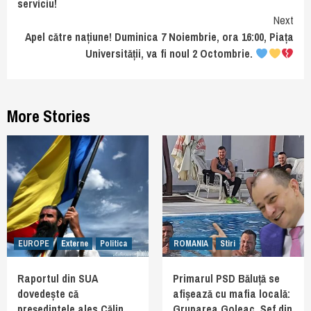
serviciu!
Next
Apel către națiune! Duminica 7 Noiembrie, ora 16:00, Piața
Universității, va fi noul 2 Octombrie.
More Stories
EUROPE
Externe
Politica
ROMANIA
Stiri
Raportul din SUA
Primarul PSD Băluță se
dovedește că
afișează cu mafia locală:
președintele ales Călin
Gruparea Goleac. Șef din