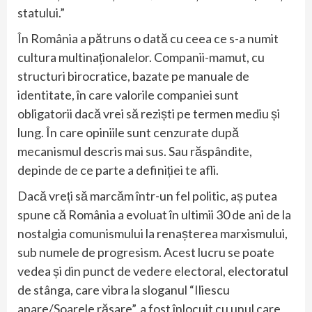
statului.”
În România a pătruns o dată cu ceea ce s-a numit
cultura multinaționalelor. Companii-mamut, cu
structuri birocratice, bazate pe manuale de
identitate, în care valorile companiei sunt
obligatorii dacă vrei să reziști pe termen mediu și
lung. În care opiniile sunt cenzurate după
mecanismul descris mai sus. Sau răspândite,
depinde de ce parte a definiției te afli.
Dacă vreți să marcăm într-un fel politic, aș putea
spune că România a evoluat în ultimii 30 de ani de la
nostalgia comunismului la renașterea marxismului,
sub numele de progresism. Acest lucru se poate
vedea și din punct de vedere electoral, electoratul
de stânga, care vibra la sloganul “Iliescu
apare/Soarele răsare”, a fost înlocuit cu unul care