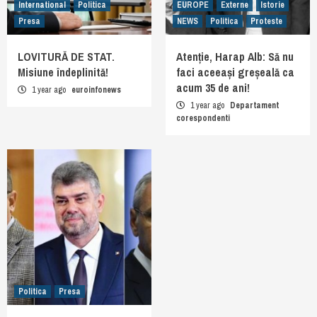
International
Politica
EUROPE
Externe
Istorie
Presa
NEWS
Politica
Proteste
LOVITURĂ DE STAT.
Atenție, Harap Alb: Să nu
Misiune îndeplinită!
faci aceeași greșeală ca
acum 35 de ani!
1 year ago
euroinfonews
1 year ago
Departament
corespondenti
Politica
Presa