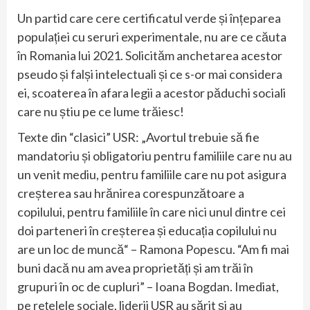
Un partid care cere certificatul verde și înțeparea
populației cu seruri experimentale, nu are ce căuta
în Romania lui 2021. Solicităm anchetarea acestor
pseudo și falși intelectuali și ce s-or mai considera
ei, scoaterea în afara legii a acestor păduchi sociali
care nu știu pe ce lume trăiesc!
Texte din “clasici” USR: „Avortul trebuie să fie
mandatoriu și obligatoriu pentru familiile care nu au
un venit mediu, pentru familiile care nu pot asigura
creșterea sau hrănirea corespunzătoare a
copilului, pentru familiile în care nici unul dintre cei
doi parteneri în creșterea și educația copilului nu
are un loc de muncă“ – Ramona Popescu. “Am fi mai
buni dacă nu am avea proprietăți și am trăi în
grupuri în oc de cupluri” – Ioana Bogdan. Imediat,
pe rețelele sociale, liderii USR au sărit și au