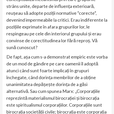
strâns unite, departe de influența exterioară,
reușeau să adopte poziții normative “corecte”,
devenind impermeabile la critici. Erau indiferente la
pozițiile exprimate în afara grupurilor lor, le
respingeau pe cele din interiorul grupului și erau
convinse de corectitudinea lor fără reproș. Vă
sună cunoscut?
De fapt, așa cum s-a demonstrat empiric este vorba
de un mod de gândire pe care oamenii îl adoptă
atunci când sunt foarte implicați în grupuri
închegate, când dorința membrilor de a obține
unanimitatea depășește dorința de a găsi
alternativă. Sau cum spunea Marx: „Corporațiile
reprezintă materialismul birocrației și birocrația
este spiritualismul corporațiilor. Corporațiile sunt
birocrația societății civile; birocrația este corporația