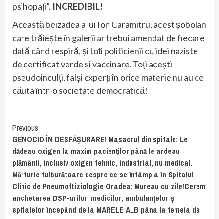
psihopați”.
INCREDIBIL!
Această beizadea a lui Ion Caramitru, acest șobolan
care trăiește în galerii ar trebui amendat de fiecare
dată când respiră, și toți politicienii cu idei naziste
de certificat verde și vaccinare. Toți acești
pseudoinculți, falși experți în orice materie nu au ce
căuta într-o societate democratică!
Continue
Previous
GENOCID ÎN DESFĂȘURARE! Masacrul din spitale: Le
Reading
dădeau oxigen la maxim pacienților până le ardeau
plămânii, inclusiv oxigen tehnic, industrial, nu medical.
Mărturie tulburătoare despre ce se întâmpla în Spitalul
Clinic de Pneumoftiziologie Oradea: Mureau cu zile!Cerem
anchetarea DSP-urilor, medicilor, ambulanțelor și
spitalelor începând de la MARELE ALB pâna la femeia de