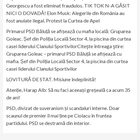
Georgescu a fost eliminat fraudulos. TIK TOK N-A GĂSIT
NICI O DOVADĂ! Elon Musk: Alegerile din România au
fost anulate ilegal. Protest la Curtea de Apel
Primarul PSD Băluță se afișează cu mafia locală: Gruparea
Goleac. Șef din Poliția Locală Sector 4, la piscina din curtea
casei liderului Clanului SportivilorCiteşte întreaga ştire:
Gruparea Goleac – primarul PSD Băluță se afișează cu
mafia. Șef din Poliția Locală Sector 4, la piscina din curtea
casei liderului Clanului Sportivilor
LOVITURĂ DE STAT. Misiune îndeplinită!
Atenție, Harap Alb: Să nu faci aceeași greșeală ca acum 35
de ani!
PSD, divizat de suveranism și scandaluri interne. Doar
scaunul de premier îl mai ține pe Ciolacu în fruntea
partidului. PSD se destramă din interior.