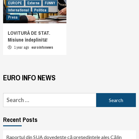
EUROPE
Externe
FUNNY
International
Politica
Presa
LOVITURĂ DE STAT.
Misiune îndeplinită!
1 year ago
euroinfonews
EURO INFO NEWS
Search
for:
Recent Posts
Raportul din SUA dovedește că președintele ales Călin