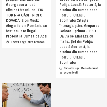
Georgescu a fost
Poliția Locală Sector 4, la
eliminat fraudulos. TIK
piscina din curtea casei
TOK N-A GĂSIT NICI O
liderului Clanului
DOVADĂ! Elon Musk:
SportivilorCiteşte
Alegerile din România au
întreaga ştire: Gruparea
fost anulate ilegal.
Goleac – primarul PSD
Protest la Curtea de Apel
Băluță se afișează cu
mafia. Șef din Poliția
6 months ago
euroinfonews
Locală Sector 4, la
piscina din curtea casei
liderului Clanului
Sportivilor
9 months ago
Departament
corespondenti