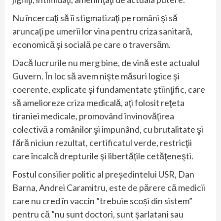
Nu încercaţi să îi stigmatizaţi pe români şi să
aruncaţi pe umerii lor vina pentru criza sanitară,
economică şi socială pe care o traversăm.
Dacă lucrurile nu merg bine, de vină este actualul
Guvern. În loc să avem nişte măsuri logice şi
coerente, explicate şi fundamentate ştiinţific, care
să amelioreze criza medicală, aţi folosit reţeta
tiraniei medicale, promovând învinovăţirea
colectivă a românilor şi impunând, cu brutalitate şi
fără niciun rezultat, certificatul verde, restricţii
care încalcă drepturile şi libertăţile cetăţeneşti.
Fostul consilier politic al președintelui USR, Dan
Barna, Andrei Caramitru, este de părere că medicii
care nu cred în vaccin ”trebuie scoși din sistem”
pentru că ”nu sunt doctori, sunt șarlatani sau