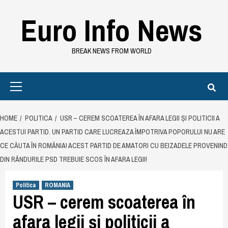
Skip
Euro Info News
to
content
BREAK NEWS FROM WORLD
Primary
Menu
HOME
POLITICA
USR – CEREM SCOATEREA ÎN AFARA LEGII ȘI POLITICII A
ACESTUI PARTID. UN PARTID CARE LUCREAZA ÎMPOTRIVA POPORULUI NU ARE
CE CĂUTA ÎN ROMÂNIA! ACEST PARTID DE AMATORI CU BEIZADELE PROVENIND
DIN RÂNDURILE PSD TREBUIE SCOS ÎN AFARA LEGII!
Politica
ROMANIA
USR – cerem scoaterea în
afara legii și politicii a