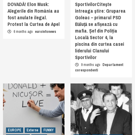
DOVADĂ! Elon Musk:
SportivilorCiteşte
Alegerile din România au
întreaga ştire: Gruparea
fost anulate ilegal.
Goleac – primarul PSD
Protest la Curtea de Apel
Băluță se afișează cu
mafia. Șef din Poliția
6 months ago
euroinfonews
Locală Sector 4, la
piscina din curtea casei
liderului Clanului
Sportivilor
9 months ago
Departament
corespondenti
EUROPE
Externe
FUNNY