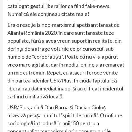
catalogat gestul liberalilor ca fiind fake-news.
Numai că ele conțineau citate reale!
Era o reacție la neo-marxismul apetisant lansat de
Alianța România 2020, în care sunt lansate teze
populiste, fără a avea vreun suport în realitate, din
dorința de a atrage voturile celor cunoscuți sub
numele de “corporatiști”. Poate că nu vi s-a părut
vreo mare agitație, dar în mediul online s-a remarcat
un mic cutremur. Repet, cu atacuri feroce venite
din partea liderilor USR/Plus. În ciuda faptului că
liberalii au dat imediat înapoi și au clificat incidentul
ca fiind o inițiativă locală.
USR/Plus, adică Dan Barna și Dacian Cioloș
mizează pe așa numitul “spirit de turmă”. O noțiune
sociologică introdusă în anii ’50 pentru a
conceptualiza mecanismul prin care grupurile