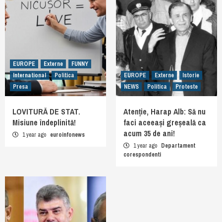
EUROPE
Externe
FUNNY
International
Politica
EUROPE
Externe
Istorie
Presa
NEWS
Politica
Proteste
LOVITURĂ DE STAT.
Atenție, Harap Alb: Să nu
Misiune îndeplinită!
faci aceeași greșeală ca
acum 35 de ani!
1 year ago
euroinfonews
1 year ago
Departament
corespondenti