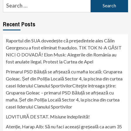
Search
for:
Recent Posts
Raportul din SUA dovedește că președintele ales Călin
Georgescu a fost eliminat fraudulos. TIK TOK N-A GĂSIT
NICI O DOVADĂ! Elon Musk: Alegerile din România au
fost anulate ilegal. Protest la Curtea de Apel
Primarul PSD Băluță se afișează cu mafia locală: Gruparea
Goleac. Șef din Poliția Locală Sector 4, la piscina din curtea
casei liderului Clanului SportivilorCiteşte întreaga ştire:
Gruparea Goleac – primarul PSD Băluță se afișează cu
mafia. Șef din Poliția Locală Sector 4, la piscina din curtea
casei liderului Clanului Sportivilor
LOVITURĂ DE STAT. Misiune îndeplinită!
Atenție, Harap Alb: Să nu faci aceeași greșeală ca acum 35