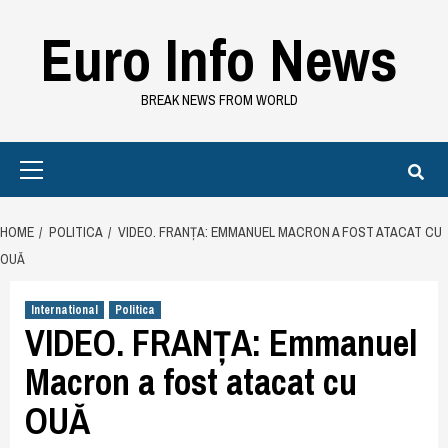
Skip
Euro Info News
to
content
BREAK NEWS FROM WORLD
Primary
Menu
HOME
POLITICA
VIDEO. FRANȚA: EMMANUEL MACRON A FOST ATACAT CU
OUĂ
International
Politica
VIDEO. FRANȚA: Emmanuel
Macron a fost atacat cu
OUĂ