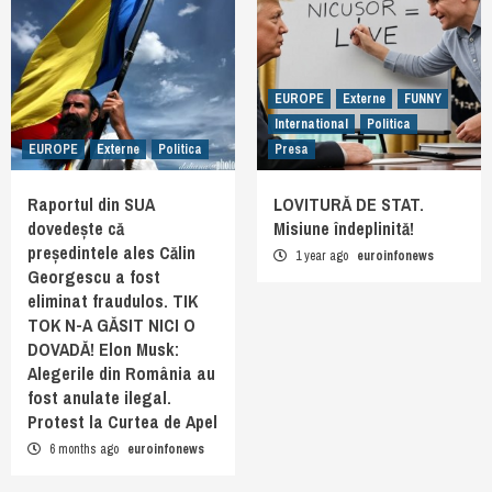
EUROPE
Externe
FUNNY
International
Politica
EUROPE
Externe
Politica
Presa
Raportul din SUA
LOVITURĂ DE STAT.
dovedește că
Misiune îndeplinită!
președintele ales Călin
1 year ago
euroinfonews
Georgescu a fost
eliminat fraudulos. TIK
TOK N-A GĂSIT NICI O
DOVADĂ! Elon Musk:
Alegerile din România au
fost anulate ilegal.
Protest la Curtea de Apel
6 months ago
euroinfonews