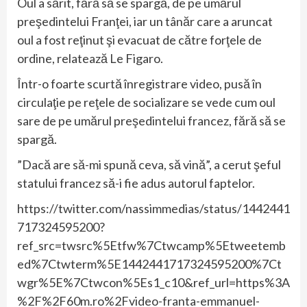
Oul a sărit, fără să se spargă, de pe umărul
preşedintelui Franţei, iar un tânăr care a aruncat
oul a fost reţinut şi evacuat de către forţele de
ordine, relatează Le Figaro.
Într-o foarte scurtă înregistrare video, pusă în
circulaţie pe reţele de socializare se vede cum oul
sare de pe umărul preşedintelui francez, fără să se
spargă.
”Dacă are să-mi spună ceva, să vină”, a cerut şeful
statului francez să-i fie adus autorul faptelor.
https://twitter.com/nassimmedias/status/1442441
717324595200?
ref_src=twsrc%5Etfw%7Ctwcamp%5Etweetemb
ed%7Ctwterm%5E1442441717324595200%7Ct
wgr%5E%7Ctwcon%5Es1_c10&ref_url=https%3A
%2F%2F60m.ro%2Fvideo-franta-emmanuel-