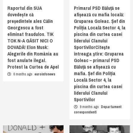
Raportul din SUA
Primarul PSD Băluță se
dovedește că
afișează cu mafia locală:
președintele ales Călin
Gruparea Goleac. Șef din
Georgescu a fost
Poliția Locală Sector 4, la
eliminat fraudulos. TIK
piscina din curtea casei
TOK N-A GĂSIT NICI O
liderului Clanului
DOVADĂ! Elon Musk:
SportivilorCiteşte
Alegerile din România au
întreaga ştire: Gruparea
fost anulate ilegal.
Goleac – primarul PSD
Protest la Curtea de Apel
Băluță se afișează cu
mafia. Șef din Poliția
6 months ago
euroinfonews
Locală Sector 4, la
piscina din curtea casei
liderului Clanului
Sportivilor
9 months ago
Departament
corespondenti