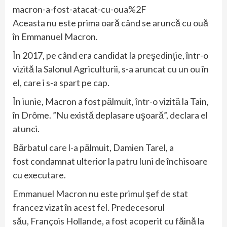
macron-a-fost-atacat-cu-oua%2F
Aceasta nu este prima oară când se aruncă cu ouă
în Emmanuel Macron.
În 2017, pe când era candidat la preşedinţie, într-o
vizită la Salonul Agriculturii, s-a aruncat cu un ou în
el, care i s-a spart pe cap.
În iunie, Macron a fost pălmuit, într-o vizită la Tain,
în Drôme. ”Nu există deplasare uşoară”, declara el
atunci.
Bărbatul care l-a pălmuit, Damien Tarel, a
fost condamnat ulterior la patru luni de închisoare
cu executare.
Emmanuel Macron nu este primul şef de stat
francez vizat în acest fel. Predecesorul
său, François Hollande, a fost acoperit cu făină la