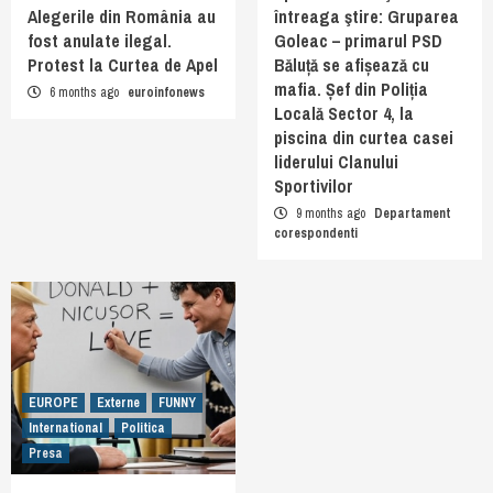
Alegerile din România au
întreaga ştire: Gruparea
fost anulate ilegal.
Goleac – primarul PSD
Protest la Curtea de Apel
Băluță se afișează cu
mafia. Șef din Poliția
6 months ago
euroinfonews
Locală Sector 4, la
piscina din curtea casei
liderului Clanului
Sportivilor
9 months ago
Departament
corespondenti
EUROPE
Externe
FUNNY
International
Politica
Presa