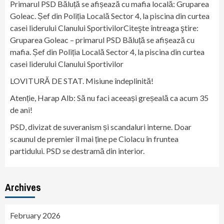
Primarul PSD Băluță se afișează cu mafia locală: Gruparea
Goleac. Șef din Poliția Locală Sector 4, la piscina din curtea
casei liderului Clanului SportivilorCiteşte întreaga ştire:
Gruparea Goleac – primarul PSD Băluță se afișează cu
mafia. Șef din Poliția Locală Sector 4, la piscina din curtea
casei liderului Clanului Sportivilor
LOVITURĂ DE STAT. Misiune îndeplinită!
Atenție, Harap Alb: Să nu faci aceeași greșeală ca acum 35
de ani!
PSD, divizat de suveranism și scandaluri interne. Doar
scaunul de premier îl mai ține pe Ciolacu în fruntea
partidului. PSD se destramă din interior.
Archives
February 2026