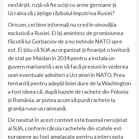
nesfârșit, rușii să fie uciși cu arme germane și
Ucraina să câștige războiul împotriva Rusiei?
Oricum, cei bine informați nu cred în vinovăția
exclusivă a Rusiei. Ei își amintesc de promisiunea
făcută lui Gorbaciov de a nu extinde NATO spre
est. Ei știu că SUA au organizat și finanțat o lovitură
de stat pe Maidan în 2014 pentru a instala un
guvern marionetă care să facă presiuni în vederea
unei eventuale admiteri a Ucrainei în NATO. Prea
tentantă pentru adepții liniei dure de la Washington
a fost ideea că, după bazele de rachete din Polonia
și România, ar putea acum să pună rachete la
granița ruso-ucraineană.
De neuitat în acest context este basmul nerușinat
al SUA, conform căruia rachetele din statele est-
europene au fost amplasate pentru a intercepta