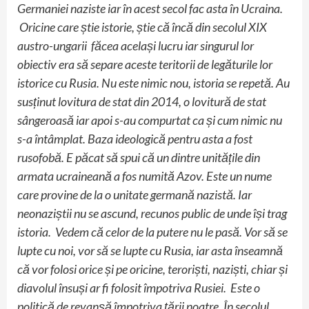
Germaniei naziste iar în acest secol fac asta în Ucraina.
Oricine care știe istorie, știe că încă din secolul XIX
austro-ungarii făcea același lucru iar singurul lor
obiectiv era să separe aceste teritorii de legăturile lor
istorice cu Rusia. Nu este nimic nou, istoria se repetă. Au
susținut lovitura de stat din 2014, o lovitură de stat
sângeroasă iar apoi s-au compurtat ca și cum nimic nu
s-a întâmplat. Baza ideologică pentru asta a fost
rusofobă. E păcat să spui că un dintre unitățile din
armata ucraineană a fos numită Azov. Este un nume
care provine de la o unitate germană nazistă. Iar
neonaziștii nu se ascund, recunos public de unde își trag
istoria. Vedem că celor de la putere nu le pasă. Vor să se
lupte cu noi, vor să se lupte cu Rusia, iar asta înseamnă
că vor folosi orice și pe oricine, teroriști, naziști, chiar și
diavolul însuși ar fi folosit împotriva Rusiei. Este o
politică de revanșă împotriva țării noatre. În secolul