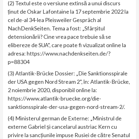
(2) Textul este o versiune extinsă a unui discurs
ținut de Oskar Lafontaine la 17 septembrie 2022 la
cel de-al 34-lea Pleisweiler Gespräch al
NachDenkSeiten. Tema a fost: „Sfârșitul
detensionării? Cine vrea pace trebuie să se
elibereze de SUA”, care poate fi vizualizat online la
adresa: https://www.nachdenkseiten.de/?
p=88304
(3) Atlantik-Brücke Dossier: „Die Sanktionsspirale
der USA gegen Nord Stream 2”, în: Atlantik-Brücke,
2 noiembrie 2020, disponibil online la:
https://www.atlantik-bruecke.org/die-
sanktionsspirale-der-usa-gegen-nord-stream-2/.
(4) Ministerul german de Externe: „Ministrul de
externe Gabriel și cancelarul austriac Kern cu
privire la sancțiunile impuse Rusiei de către Senatul