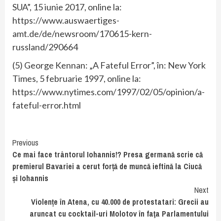
SUA”, 15 iunie 2017, online la:
https://www.auswaertiges-
amt.de/de/newsroom/170615-kern-
russland/290664
(5) George Kennan: „A Fateful Error”, în: New York
Times, 5 februarie 1997, online la:
https://www.nytimes.com/1997/02/05/opinion/a-
fateful-error.html
Continue
Previous
Ce mai face trântorul Iohannis!? Presa germană scrie că
Reading
premierul Bavariei a cerut forță de muncă ieftină la Ciucă
și Iohannis
Next
Violențe în Atena, cu 40.000 de protestatari: Grecii au
aruncat cu cocktail-uri Molotov în faţa Parlamentului