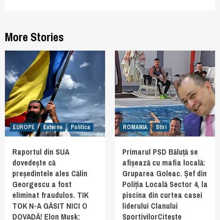
More Stories
EUROPE
Externe
Politica
ROMANIA
Stiri
Raportul din SUA
Primarul PSD Băluță se
dovedește că
afișează cu mafia locală:
președintele ales Călin
Gruparea Goleac. Șef din
Georgescu a fost
Poliția Locală Sector 4, la
eliminat fraudulos. TIK
piscina din curtea casei
TOK N-A GĂSIT NICI O
liderului Clanului
DOVADĂ! Elon Musk:
SportivilorCiteşte