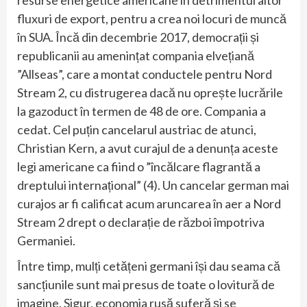
resurse energetice americane în detrimentul altor
fluxuri de export, pentru a crea noi locuri de muncă
în SUA. Încă din decembrie 2017, democrații și
republicanii au amenințat compania elvețiană
”Allseas”, care a montat conductele pentru Nord
Stream 2, cu distrugerea dacă nu oprește lucrările
la gazoduct în termen de 48 de ore. Compania a
cedat. Cel puțin cancelarul austriac de atunci,
Christian Kern, a avut curajul de a denunța aceste
legi americane ca fiind o ”încălcare flagrantă a
dreptului internațional” (4). Un cancelar german mai
curajos ar fi calificat acum aruncarea în aer a Nord
Stream 2 drept o declarație de război împotriva
Germaniei.
Între timp, mulți cetățeni germani își dau seama că
sancțiunile sunt mai presus de toate o lovitură de
imagine. Sigur, economia rusă suferă și se