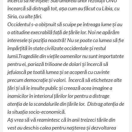
încerca să ne înșele! Sub umbrela unor rezoluții ONU
încearcă să distrugă tot, așa cum au făcut cu Libia, cu
Siria, cu alte țări.
Occidentul s-a obișnuit să scuipe pe întreaga lume și au
o atitudine execrabilă față de țările lor. Noi ne apărăm
interesele și poziția noastră! Nu se poate ca lumea să fie
împărțită în state civilizate occidentale și restul
lumii.Tragediile din viețile oamenilor nu sunt importatnte
pentru ei, pariază trilioane de dolari și încercă să
jefuiască pe toată lumea și se acoperă cu cuvinte
precum democrație și valori. Încercă să eticheteze alte
țări și să le insulte public și creează acea imagine a
inamicilor în interiorul țărilor lor pentru a distrage
atenția de la scandalurile din țările lor. Distrag atenția de
la situația socio-economică.
Aș vrea să vă reamintesc că în anii treizeci tările din
vest au deschis calea pentru nașterea și dezvoltarea