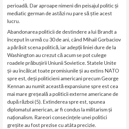
perioadă. Dar aproape nimeni din peisajul politic și
mediatic german de astăzi nu pare să știe acest
lucru.
Abandonarea politicii de destindere a lui Brandt a
început în urmă cu 30 de ani, când Mihail Gorbaciov
a părăsit scena politică, iar adepții liniei dure de la
Washington au crezut că acum se pot culege
roadele prăbușirii Uniunii Sovietice. Statele Unite
și-au încălcat toate promisiunile și au extins NATO
spre est, deși politicieni americani precum George
Kennan au numit această expansiune spre est cea
mai mare greșeală a politicii externe americane de
după război (5). Extinderea spre est, spunea
diplomatul american, ar fi condus la militarism și
naționalism. Rareori consecințele unei politici
greșite au fost prezise cu atâta precizie.