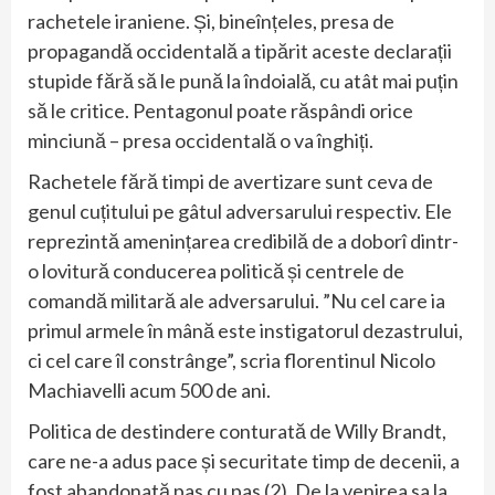
rachetele iraniene. Și, bineînțeles, presa de
propagandă occidentală a tipărit aceste declarații
stupide fără să le pună la îndoială, cu atât mai puțin
să le critice. Pentagonul poate răspândi orice
minciună – presa occidentală o va înghiți.
Rachetele fără timpi de avertizare sunt ceva de
genul cuțitului pe gâtul adversarului respectiv. Ele
reprezintă amenințarea credibilă de a doborî dintr-
o lovitură conducerea politică și centrele de
comandă militară ale adversarului. ”Nu cel care ia
primul armele în mână este instigatorul dezastrului,
ci cel care îl constrânge”, scria florentinul Nicolo
Machiavelli acum 500 de ani.
Politica de destindere conturată de Willy Brandt,
care ne-a adus pace și securitate timp de decenii, a
fost abandonată pas cu pas (2). De la venirea sa la