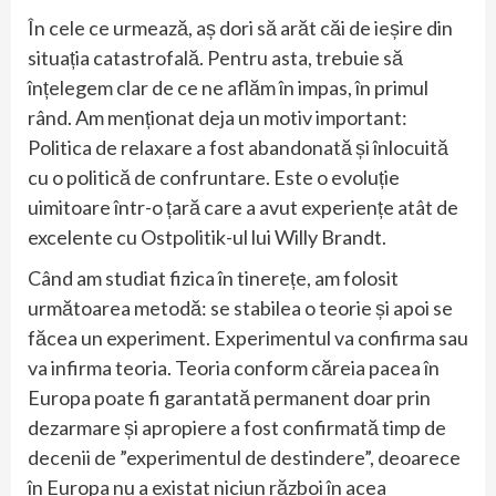
În cele ce urmează, aș dori să arăt căi de ieșire din
situația catastrofală. Pentru asta, trebuie să
înțelegem clar de ce ne aflăm în impas, în primul
rând. Am menționat deja un motiv important:
Politica de relaxare a fost abandonată și înlocuită
cu o politică de confruntare. Este o evoluție
uimitoare într-o țară care a avut experiențe atât de
excelente cu Ostpolitik-ul lui Willy Brandt.
Când am studiat fizica în tinerețe, am folosit
următoarea metodă: se stabilea o teorie și apoi se
făcea un experiment. Experimentul va confirma sau
va infirma teoria. Teoria conform căreia pacea în
Europa poate fi garantată permanent doar prin
dezarmare și apropiere a fost confirmată timp de
decenii de ”experimentul de destindere”, deoarece
în Europa nu a existat niciun război în acea