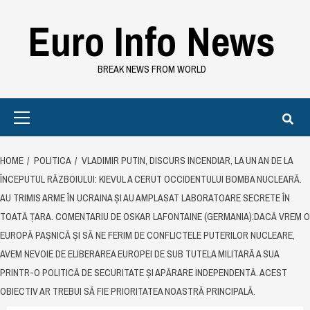
Skip
Euro Info News
to
content
BREAK NEWS FROM WORLD
Primary
Menu
HOME
POLITICA
VLADIMIR PUTIN, DISCURS INCENDIAR, LA UN AN DE LA
ÎNCEPUTUL RĂZBOIULUI: KIEVUL A CERUT OCCIDENTULUI BOMBA NUCLEARĂ.
AU TRIMIS ARME ÎN UCRAINA ȘI AU AMPLASAT LABORATOARE SECRETE ÎN
TOATĂ ȚARA. COMENTARIU DE OSKAR LAFONTAINE (GERMANIA):DACĂ VREM O
EUROPĂ PAȘNICĂ ȘI SĂ NE FERIM DE CONFLICTELE PUTERILOR NUCLEARE,
AVEM NEVOIE DE ELIBERAREA EUROPEI DE SUB TUTELA MILITARĂ A SUA
PRINTR-O POLITICĂ DE SECURITATE ȘI APĂRARE INDEPENDENTĂ. ACEST
OBIECTIV AR TREBUI SĂ FIE PRIORITATEA NOASTRĂ PRINCIPALĂ.