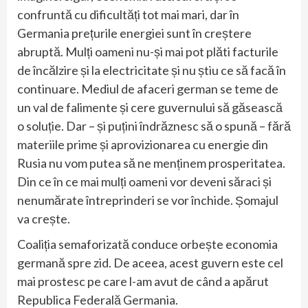
confruntă cu dificultăți tot mai mari, dar în
Germania prețurile energiei sunt în creștere
abruptă. Mulți oameni nu-și mai pot plăti facturile
de încălzire și la electricitate și nu știu ce să facă în
continuare. Mediul de afaceri german se teme de
un val de falimente și cere guvernului să găsească
o soluție. Dar – și puțini îndrăznesc să o spună – fără
materiile prime și aprovizionarea cu energie din
Rusia nu vom putea să ne menținem prosperitatea.
Din ce în ce mai mulți oameni vor deveni săraci și
nenumărate întreprinderi se vor închide. Șomajul
va crește.
Coaliția semaforizată conduce orbește economia
germană spre zid. De aceea, acest guvern este cel
mai prostesc pe care l-am avut de când a apărut
Republica Federală Germania.