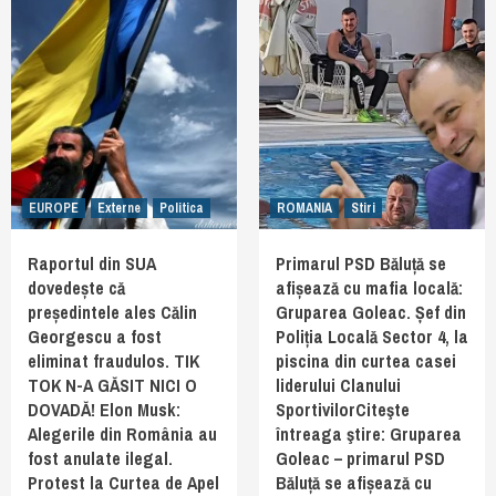
EUROPE
Externe
Politica
ROMANIA
Stiri
Raportul din SUA
Primarul PSD Băluță se
dovedește că
afișează cu mafia locală:
președintele ales Călin
Gruparea Goleac. Șef din
Georgescu a fost
Poliția Locală Sector 4, la
eliminat fraudulos. TIK
piscina din curtea casei
TOK N-A GĂSIT NICI O
liderului Clanului
DOVADĂ! Elon Musk:
SportivilorCiteşte
Alegerile din România au
întreaga ştire: Gruparea
fost anulate ilegal.
Goleac – primarul PSD
Protest la Curtea de Apel
Băluță se afișează cu