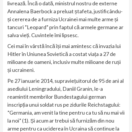
livrează. Încă o dată, ministrul nostru de externe
Annalena Baerbock a preluat ștafeta, justificându-
și cererea de a furniza Ucrainei mai multe arme și
tancuri ”Leopard” prin faptul că armele germane ar
salva vieți. Cuvintele îmi lipsesc.
Cei mai în vârstă încă își mai amintesc că invazia lui
Hitler în Uniunea Sovietică a costat viața a 27 de
milioane de oameni, inclusiv multe milioane de ruși
și ucraineni.
Pe 27 ianuarie 2014, supraviețuitorul de 95 de ani al
asediului Leningradului, Daniil Granin, le-a
reamintit membrilor Bundestagului german
inscripția unui soldat rus pe zidurile Reichstagului:
”Germania, am venit la tine pentru ca tu să nu mai vii
la noi” (1). Și acum ar trebui să furnizăm din nou
arme pentru ca uciderea în Ucraina să continue la