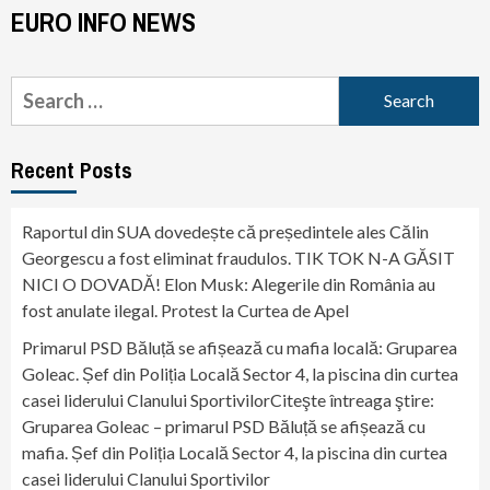
EURO INFO NEWS
Search
for:
Recent Posts
Raportul din SUA dovedește că președintele ales Călin
Georgescu a fost eliminat fraudulos. TIK TOK N-A GĂSIT
NICI O DOVADĂ! Elon Musk: Alegerile din România au
fost anulate ilegal. Protest la Curtea de Apel
Primarul PSD Băluță se afișează cu mafia locală: Gruparea
Goleac. Șef din Poliția Locală Sector 4, la piscina din curtea
casei liderului Clanului SportivilorCiteşte întreaga ştire:
Gruparea Goleac – primarul PSD Băluță se afișează cu
mafia. Șef din Poliția Locală Sector 4, la piscina din curtea
casei liderului Clanului Sportivilor