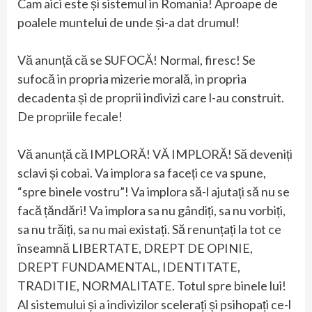
Cam aici este și sistemul in Romania! Aproape de
poalele muntelui de unde și-a dat drumul!
Vă anunță că se SUFOCĂ! Normal, firesc! Se
sufocă in propria mizerie morală, in propria
decadenta și de proprii indivizi care l-au construit.
De propriile fecale!
Vă anunță că IMPLORĂ! VĂ IMPLORĂ! Să deveniți
sclavi și cobai. Va implora sa faceți ce va spune,
“spre binele vostru”! Va implora să-l ajutați să nu se
facă țăndări! Va implora sa nu gândiți, sa nu vorbiți,
sa nu trăiți, sa nu mai existați. Să renunțați la tot ce
înseamnă LIBERTATE, DREPT DE OPINIE,
DREPT FUNDAMENTAL, IDENTITATE,
TRADITIE, NORMALITATE. Totul spre binele lui!
Al sistemului și a indivizilor scelerați și psihopați ce-l