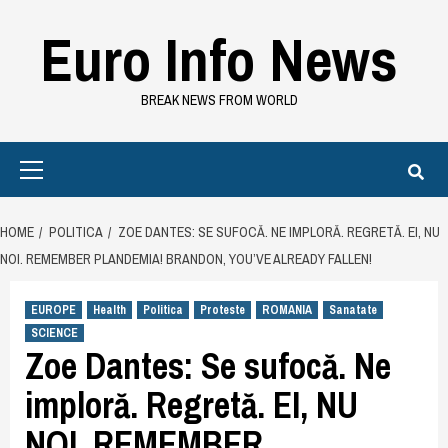
Skip
Euro Info News
to
content
BREAK NEWS FROM WORLD
Primary
Menu
HOME
POLITICA
ZOE DANTES: SE SUFOCĂ. NE IMPLORĂ. REGRETĂ. EI, NU
NOI. REMEMBER PLANDEMIA! BRANDON, YOU’VE ALREADY FALLEN!
EUROPE
Health
Politica
Proteste
ROMANIA
Sanatate
SCIENCE
Zoe Dantes: Se sufocă. Ne
imploră. Regretă. EI, NU
NOI. REMEMBER