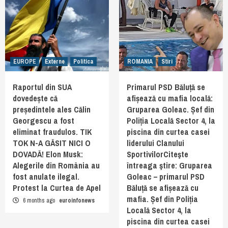
EUROPE
Externe
Politica
ROMANIA
Stiri
Raportul din SUA
Primarul PSD Băluță se
dovedește că
afișează cu mafia locală:
președintele ales Călin
Gruparea Goleac. Șef din
Georgescu a fost
Poliția Locală Sector 4, la
eliminat fraudulos. TIK
piscina din curtea casei
TOK N-A GĂSIT NICI O
liderului Clanului
DOVADĂ! Elon Musk:
SportivilorCiteşte
Alegerile din România au
întreaga ştire: Gruparea
fost anulate ilegal.
Goleac – primarul PSD
Protest la Curtea de Apel
Băluță se afișează cu
mafia. Șef din Poliția
6 months ago
euroinfonews
Locală Sector 4, la
piscina din curtea casei