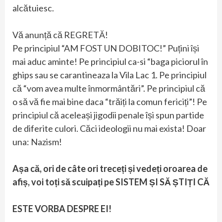
alcătuiesc.
Vă anunță că REGRETĂ!
Pe principiul “AM FOST UN DOBITOC!” Puțini își
mai aduc aminte! Pe principiul ca-si “baga piciorul în
ghips sau se carantineaza la Vila Lac 1. Pe principiul
că “vom avea multe înmormântări”. Pe principiul că
o să vă fie mai bine daca “trăiți la comun fericiți”! Pe
principiul că aceleași jigodii penale își spun partide
de diferite culori. Căci ideologii nu mai exista! Doar
una: Nazism!
Așa că, ori de câte ori treceți și vedeți oroarea de
afiș, voi toți să scuipați pe SISTEM ȘI SĂ ȘTIȚI CĂ
ESTE VORBA DESPRE EI!