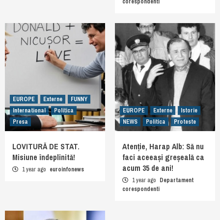
corespondenti
EUROPE
Externe
FUNNY
International
Politica
EUROPE
Externe
Istorie
Presa
NEWS
Politica
Proteste
LOVITURĂ DE STAT.
Atenție, Harap Alb: Să nu
Misiune îndeplinită!
faci aceeași greșeală ca
acum 35 de ani!
1 year ago
euroinfonews
1 year ago
Departament
corespondenti