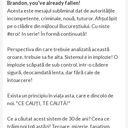
Brandon, you’ve already fallen!
Acesta este mesajul subliminal dat de autoritățile
incompetente, criminale, nouă, tuturor. Afișul lipit
pe o clădire din mijlocul Bucureștiului. Cu niste
#eroi! In serie! În formă continuată!
Perspectiva din care trebuie analizată această
oroare, trebuie sa fie alta. Sistemul e in implozie! O
implozie scăpată de sub control, intr-o cădere
sigură, deocamdată lenta, dar fără cale de
întoarcere!
Exista un principiu în viața asta, care e dincolo de
noi. “CE CAUȚI, TE CAUTĂ!”
Ce a căutat acest sistem de 30 de ani? Ceea ce
trăim noi toți astăzi! Teroare, mizerie, fanatism,