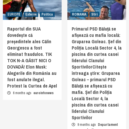
EUROPE
Externe
Politica
ROMANIA
Stiri
Raportul din SUA
Primarul PSD Băluță se
dovedește că
afișează cu mafia locală:
președintele ales Călin
Gruparea Goleac. Șef din
Georgescu a fost
Poliția Locală Sector 4, la
eliminat fraudulos. TIK
piscina din curtea casei
TOK N-A GĂSIT NICI O
liderului Clanului
DOVADĂ! Elon Musk:
SportivilorCiteşte
Alegerile din România au
întreaga ştire: Gruparea
fost anulate ilegal.
Goleac – primarul PSD
Protest la Curtea de Apel
Băluță se afișează cu
mafia. Șef din Poliția
6 months ago
euroinfonews
Locală Sector 4, la
piscina din curtea casei
liderului Clanului
Sportivilor
9 months ago
Departament