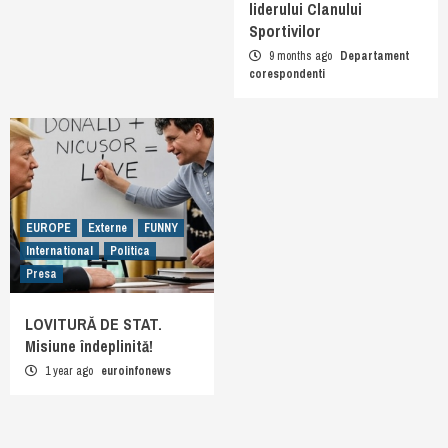
liderului Clanului
Sportivilor
9 months ago
Departament
corespondenti
EUROPE
Externe
FUNNY
International
Politica
Presa
LOVITURĂ DE STAT.
Misiune îndeplinită!
1 year ago
euroinfonews