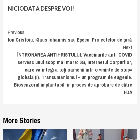
NICIODATĂ DESPRE VOI!
Continue
Previous
Ion Cristoiu: Klaus Iohannis sau Eşecul Proiectelor de ţară
Reading
Next
ÎNTRONAREA ANTIHRISTULUI: Vaccinurile anti-COVID
servesc unui scop mai mare: 6G, Internetul Corpurilor,
care va integra toți oamenii într-o «minte de stup»
globală (I). Transumanismul – un program de eugenie.
Biosenzorul implantabil, în proces de aprobare de către
FDA
More Stories