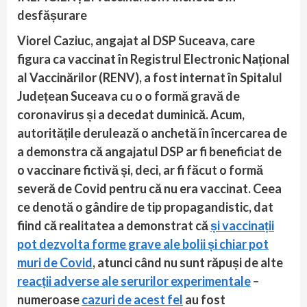
desfășurare
Viorel Caziuc, angajat al DSP Suceava, care
figura ca vaccinat în Registrul Electronic Național
al Vaccinărilor (RENV), a fost internat în Spitalul
Județean Suceava cu o o formă gravă de
coronavirus și a decedat duminică. Acum,
autoritățile derulează o anchetă în încercarea de
a demonstra că angajatul DSP ar fi beneficiat de
o vaccinare fictivă și, deci, ar fi făcut o formă
severă de Covid pentru că nu era vaccinat. Ceea
ce denotă o gândire de tip propagandistic, dat
fiind că realitatea a demonstrat că
și vaccinații
pot dezvolta forme grave ale bolii și chiar pot
muri de Covid
, atunci când nu sunt răpuși de alte
reacții adverse ale serurilor experimentale
–
numeroase
cazuri de acest fel
au fost