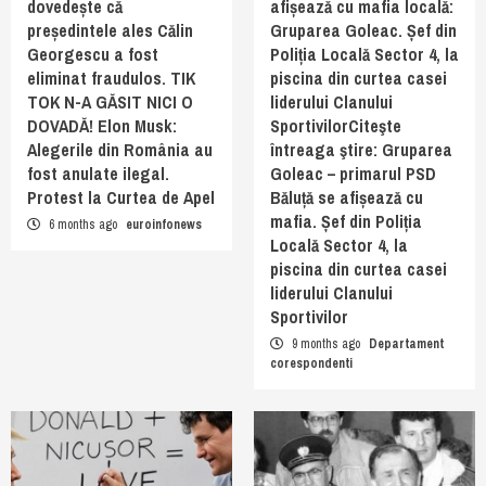
dovedește că
afișează cu mafia locală:
președintele ales Călin
Gruparea Goleac. Șef din
Georgescu a fost
Poliția Locală Sector 4, la
eliminat fraudulos. TIK
piscina din curtea casei
TOK N-A GĂSIT NICI O
liderului Clanului
DOVADĂ! Elon Musk:
SportivilorCiteşte
Alegerile din România au
întreaga ştire: Gruparea
fost anulate ilegal.
Goleac – primarul PSD
Protest la Curtea de Apel
Băluță se afișează cu
mafia. Șef din Poliția
6 months ago
euroinfonews
Locală Sector 4, la
piscina din curtea casei
liderului Clanului
Sportivilor
9 months ago
Departament
corespondenti