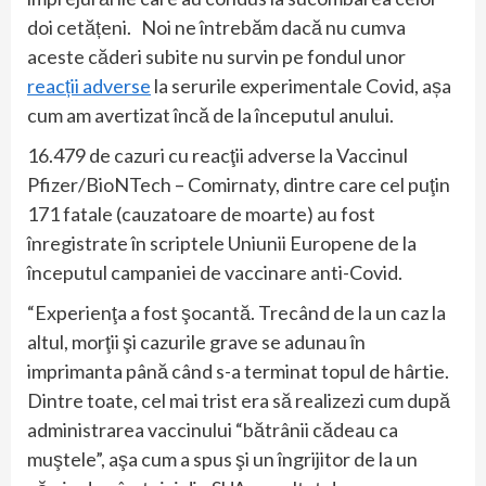
doi cetățeni. Noi ne întrebăm dacă nu cumva
aceste căderi subite nu survin pe fondul unor
reacții adverse
la serurile experimentale Covid, așa
cum am avertizat încă de la începutul anului.
16.479 de cazuri cu reacţii adverse la Vaccinul
Pfizer/BioNTech – Comirnaty, dintre care cel puţin
171 fatale (cauzatoare de moarte) au fost
înregistrate în scriptele Uniunii Europene de la
începutul campaniei de vaccinare anti-Covid.
“Experienţa a fost şocantă. Trecând de la un caz la
altul, morţii şi cazurile grave se adunau în
imprimanta până când s-a terminat topul de hârtie.
Dintre toate, cel mai trist era să realizezi cum după
administrarea vaccinului “bătrânii cădeau ca
muştele”, aşa cum a spus şi un îngrijitor de la un