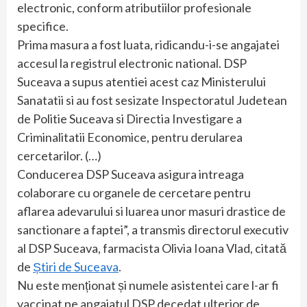
electronic, conform atributiilor profesionale
specifice.
Prima masura a fost luata, ridicandu-i-se angajatei
accesul la registrul electronic national. DSP
Suceava a supus atentiei acest caz Ministerului
Sanatatii si au fost sesizate Inspectoratul Judetean
de Politie Suceava si Directia Investigare a
Criminalitatii Economice, pentru derularea
cercetarilor. (…)
Conducerea DSP Suceava asigura intreaga
colaborare cu organele de cercetare pentru
aflarea adevarului si luarea unor masuri drastice de
sanctionare a faptei”, a transmis directorul executiv
al DSP Suceava, farmacista Olivia Ioana Vlad, citată
de
Știri de Suceava
.
Nu este menționat și numele asistentei care l-ar fi
vaccinat pe angajatul DSP decedat ulterior de