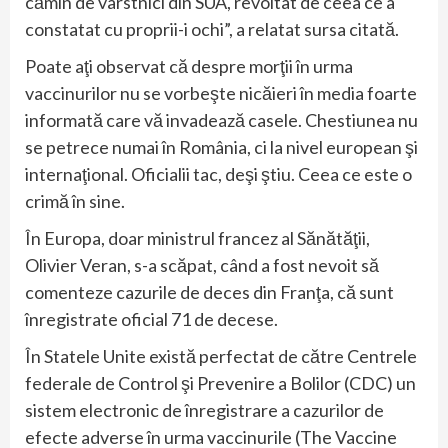
cămin de vârstnici din SUA, revoltat de ceea ce a
constatat cu proprii-i ochi”, a relatat sursa citată.
Poate aţi observat că despre morţii în urma
vaccinurilor nu se vorbeşte nicăieri în media foarte
informată care vă invadează casele. Chestiunea nu
se petrece numai în România, ci la nivel european şi
internaţional. Oficialii tac, deşi ştiu. Ceea ce este o
crimă în sine.
În Europa, doar ministrul francez al Sănătăţii,
Olivier Veran, s-a scăpat, când a fost nevoit să
comenteze cazurile de deces din Franţa, că sunt
înregistrate oficial 71 de decese.
În Statele Unite există perfectat de către Centrele
federale de Control şi Prevenire a Bolilor (CDC) un
sistem electronic de înregistrare a cazurilor de
efecte adverse în urma vaccinurile (The Vaccine