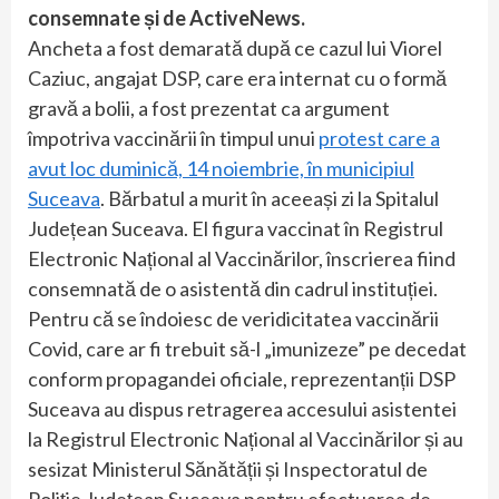
consemnate și de ActiveNews.
Ancheta a fost demarată după ce cazul lui Viorel
Caziuc, angajat DSP, care era internat cu o formă
gravă a bolii, a fost prezentat ca argument
împotriva vaccinării în timpul unui
protest care a
avut loc duminică, 14 noiembrie, în municipiul
Suceava
. Bărbatul a murit în aceeași zi la Spitalul
Județean Suceava. El figura vaccinat în Registrul
Electronic Național al Vaccinărilor, înscrierea fiind
consemnată de o asistentă din cadrul instituției.
Pentru că se îndoiesc de veridicitatea vaccinării
Covid, care ar fi trebuit să-l „imunizeze” pe decedat
conform propagandei oficiale, reprezentanții DSP
Suceava au dispus retragerea accesului asistentei
la Registrul Electronic Național al Vaccinărilor și au
sesizat Ministerul Sănătății și Inspectoratul de