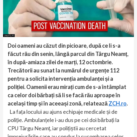
Doi oameni au căzut din picioare, după ce li s-a
făcut rău din senin, lângă parcul din Târgu Neamț,
în după-amiaza zilei de marți, 12 octombrie.
Trecătorii au sunat la numărul de urgențe 112
pentru a solicita intervenția ambulanței și a
poliției. Oamenii erau mirați cum de s-a întâmplat
ca celor doi bărbați să li se facă rău aproape în
același timp și în aceeași zonă, relatează
ZCH.ro
.
La fața locului au ajuns echipaje medicale și de
poliție. Ambulanțele i-au dus pe cei doi bărbați la
CPU Târgu Neamț, iar polițiștii au cercetat
împrejurările care au condus la sucombarea celor