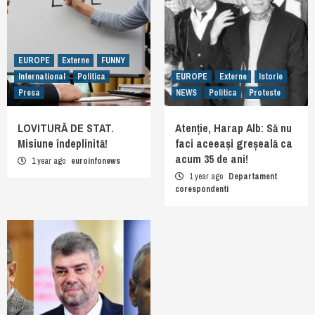
EUROPE
Externe
FUNNY
International
Politica
EUROPE
Externe
Istorie
Presa
NEWS
Politica
Proteste
LOVITURĂ DE STAT.
Atenție, Harap Alb: Să nu
Misiune îndeplinită!
faci aceeași greșeală ca
acum 35 de ani!
1 year ago
euroinfonews
1 year ago
Departament
corespondenti