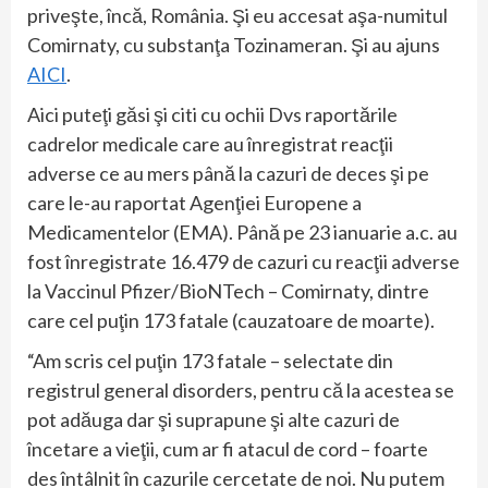
priveşte, încă, România. Şi eu accesat aşa-numitul
Comirnaty, cu substanţa Tozinameran. Şi au ajuns
AICI
.
Aici puteţi găsi şi citi cu ochii Dvs raportările
cadrelor medicale care au înregistrat reacţii
adverse ce au mers până la cazuri de deces şi pe
care le-au raportat Agenţiei Europene a
Medicamentelor (EMA). Până pe 23 ianuarie a.c. au
fost înregistrate 16.479 de cazuri cu reacţii adverse
la Vaccinul Pfizer/BioNTech – Comirnaty, dintre
care cel puţin 173 fatale (cauzatoare de moarte).
“Am scris cel puţin 173 fatale – selectate din
registrul general disorders, pentru că la acestea se
pot adăuga dar şi suprapune şi alte cazuri de
încetare a vieţii, cum ar fi atacul de cord – foarte
des întâlnit în cazurile cercetate de noi. Nu putem