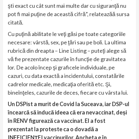
şti exact cu cât sunt mai multe dar cu siguranţă nu
pot fi mai puţine de această cifră”, relateazăă sursa
citată.
Cu puţină abilitate le veţi găsi pe toate categoriile
necesare: vârstă, sex, pe ţări sau pe boli. La ultima
rubrică din dreapta – Line Listing – puteţi alege să
vă fie prezentate cazurile în funcţie de gravitatea
lor. De acolo încep şi graficele individuale, pe
cazuri, cu data exactă a incidentului, constatările
cadrelor medicale, medicaţia oferită etc. Şi,
bineînţeles, cazurile de deces, fiecare cu vârsta lui.
Un DSPist a murit de Covid la Suceava, iar DSP-ul
încearcă să inducă ideea că era nevaccinat, deși
în RENV figurează ca vaccinat. El a fost
prezentat la proteste ca o dovadă a
INEFICIENȚEI vaccinurilor. Ancheta e în