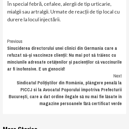
În special febră, cefalee, alergii de tip urticarie,
mialgii sau artralgii. Urmate de reacții de tip local cu
durere la locul injectării.
Continue
Previous
Sinuciderea directorului unei clinici din Germania care a
Reading
refuzat să-și vaccineze clienții: Nu mai pot să trăiesc cu
minciunile adresate cetățenilor și pacienților că vaccinurile
ar fi inofensive. E un genocid!
Next
Sindicatul Polițiștilor din România, plângere penală la
PICCJ si la Avocatul Poporului împotriva Prefecturii
București, care a dat ordine ilegale să nu mai fie lăsate în
magazine persoanele fără certificat verde