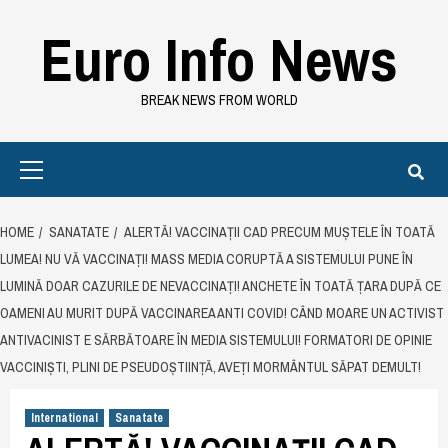
Skip
Euro Info News
to
content
BREAK NEWS FROM WORLD
Primary
Menu
HOME
SANATATE
ALERTĂ! VACCINAȚII CAD PRECUM MUȘTELE ÎN TOATĂ
LUMEA! NU VĂ VACCINAȚI! MASS MEDIA CORUPTĂ A SISTEMULUI PUNE ÎN
LUMINĂ DOAR CAZURILE DE NEVACCINAȚI! ANCHETE ÎN TOATĂ ȚARA DUPĂ CE
OAMENI AU MURIT DUPĂ VACCINAREA ANTI COVID! CÂND MOARE UN ACTIVIST
ANTIVACINIST E SĂRBĂTOARE ÎN MEDIA SISTEMULUI! FORMATORI DE OPINIE
VACCINIȘTI, PLINI DE PSEUDOȘTIINȚĂ, AVEȚI MORMÂNTUL SĂPAT DEMULT!
International
Sanatate