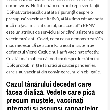
coronavirus. Ne întrebăm cum pot reprezentanții
DSP să vorbească cu atâta siguranță despre o
presupusă vaccinare fictivă, atâta timp cât ancheta
încă nu și-a finalizat cursul, iar accesul în RENV
este un atribut de serviciu al oricărei asistente care
vaccinează anti-Covid, ceea ce nu demonstrează în
mod necesar că cea care l-a trecut în sistem pe
defunctul Viorel Caziuc nu l-ar fi vaccinat efectiv.
Cu atât mai mult cu cât vorbim despre lucrători ai
DSP, probabil niște fanatici ai cauzei pandemiei,
care s-au vaccinat din convingere, nu din obligație.
Cazul tânărului decedat care
făcea dializă. Vedete care pică
precum muștele, vaccinați
internați și ascunși rapoartelor,