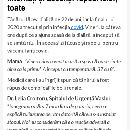
toate
Tânărul făcea dializă de 22 de ani, iar la finalul lui
2020 a trecut și prin infecția
covid
. Vineri, la câteva
ore după ce a ajuns acasă de la dializă, a început să
se simtă rău. În aceeași zi făcuse și rapelul pentru
vaccinul anticovid.
Mama
: ″
Vineri când a venit acasă a spus că nu se simte
bine ca la primul. A început cu temperatură. 37 cu 8
”.
Medicii care l-au îngrijit spun că tânărul a fost
răpus de complicațiile bolii renale.
Dr. Lelia Croitoru, Spitalul de Urgență Vaslui
:
”
Ionograma arăta 7 ml la litru de potasiu, ceea ce
explică tulburarea de ritm datorită căreia s-a instalat
stopul. Noi nu considerăm că e o reacție adversă a
vaccinării, ci o consecință a complicațiilor bolii sale