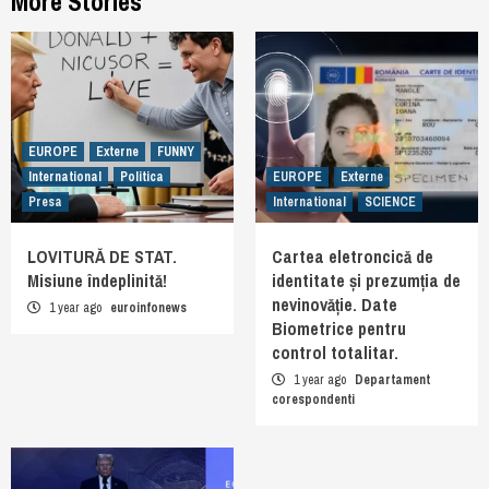
More Stories
EUROPE
Externe
FUNNY
International
Politica
EUROPE
Externe
Presa
International
SCIENCE
LOVITURĂ DE STAT.
Cartea eletroncică de
Misiune îndeplinită!
identitate și prezumția de
nevinovăție. Date
1 year ago
euroinfonews
Biometrice pentru
control totalitar.
1 year ago
Departament
corespondenti