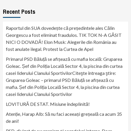
Recent Posts
Raportul din SUA dovedește că președintele ales Călin
Georgescu a fost eliminat fraudulos. TIK TOK N-A GĂSIT
NICI O DOVADĂ! Elon Musk: Alegerile din România au
fost anulate ilegal. Protest la Curtea de Apel
Primarul PSD Băluță se afișează cu mafia locală: Gruparea
Goleac. Șef din Poliția Locală Sector 4, la piscina din curtea
casei liderului Clanului SportivilorCiteşte întreaga ştire:
Gruparea Goleac – primarul PSD Băluță se afișează cu
mafia. Șef din Poliția Locală Sector 4, la piscina din curtea
casei liderului Clanului Sportivilor
LOVITURĂ DE STAT. Misiune îndeplinită!
Atenție, Harap Alb: Să nu faci aceeași greșeală ca acum 35
de ani!
PSD, divizat de suveranism și scandaluri interne. Doar