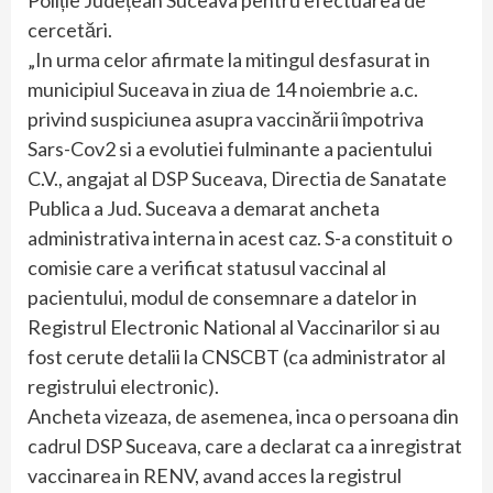
Poliție Județean Suceava pentru efectuarea de
cercetări.
„In urma celor afirmate la mitingul desfasurat in
municipiul Suceava in ziua de 14 noiembrie a.c.
privind suspiciunea asupra vaccinării împotriva
Sars-Cov2 si a evolutiei fulminante a pacientului
C.V., angajat al DSP Suceava, Directia de Sanatate
Publica a Jud. Suceava a demarat ancheta
administrativa interna in acest caz. S-a constituit o
comisie care a verificat statusul vaccinal al
pacientului, modul de consemnare a datelor in
Registrul Electronic National al Vaccinarilor si au
fost cerute detalii la CNSCBT (ca administrator al
registrului electronic).
Ancheta vizeaza, de asemenea, inca o persoana din
cadrul DSP Suceava, care a declarat ca a inregistrat
vaccinarea in RENV, avand acces la registrul