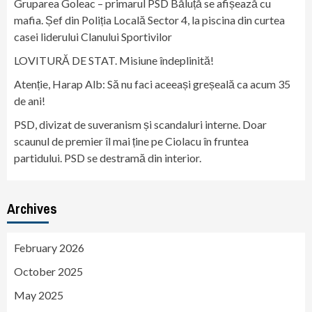
Gruparea Goleac – primarul PSD Băluță se afișează cu
mafia. Șef din Poliția Locală Sector 4, la piscina din curtea
casei liderului Clanului Sportivilor
LOVITURĂ DE STAT. Misiune îndeplinită!
Atenție, Harap Alb: Să nu faci aceeași greșeală ca acum 35
de ani!
PSD, divizat de suveranism și scandaluri interne. Doar
scaunul de premier îl mai ține pe Ciolacu în fruntea
partidului. PSD se destramă din interior.
Archives
February 2026
October 2025
May 2025