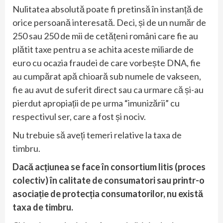
Nulitatea absolută poate fi pretinsă în instanță de
orice persoană interesată. Deci, și de un număr de
250 sau 250 de mii de cetățeni români care fie au
plătit taxe pentru a se achita aceste miliarde de
euro cu ocazia fraudei de care vorbește DNA, fie
au cumpărat apă chioară sub numele de vakseen,
fie au avut de suferit direct sau ca urmare că și-au
pierdut apropiații de pe urma “imunizării” cu
respectivul ser, care a fost și nociv.
Nu trebuie să aveți temeri relative la taxa de
timbru.
Dacă acțiunea se face în consortium litis (proces
colectiv) în calitate de consumatori sau printr-o
asociație de protecția consumatorilor, nu există
taxa de timbru.