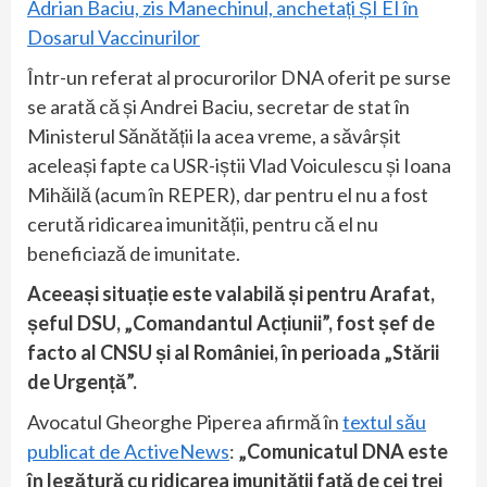
Adrian Baciu, zis Manechinul, anchetați ȘI EI în
Dosarul Vaccinurilor
Într-un referat al procurorilor DNA oferit pe surse
se arată că și Andrei Baciu, secretar de stat în
Ministerul Sănătății la acea vreme, a săvârșit
aceleași fapte ca USR-iștii Vlad Voiculescu și Ioana
Mihăilă (acum în REPER), dar pentru el nu a fost
cerută ridicarea imunității, pentru că el nu
beneficiază de imunitate.
Aceeași situație este valabilă și pentru Arafat,
șeful DSU, „Comandantul Acțiunii”, fost șef de
facto al CNSU și al României, în perioada „Stării
de Urgență”.
Avocatul Gheorghe Piperea afirmă în
textul său
publicat de ActiveNews
:
„Comunicatul DNA este
în legătură cu ridicarea imunității față de cei trei