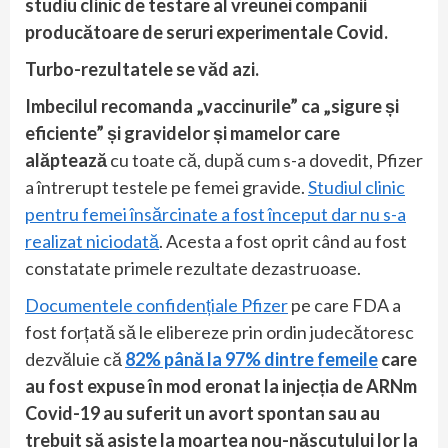
studiu clinic de testare al vreunei companii
producătoare de seruri experimentale Covid.
Turbo-rezultatele se văd azi.
Imbecilul recomanda „vaccinurile” ca „sigure și
eficiente” și gravidelor și mamelor care
alăptează
cu toate că, după cum s-a dovedit, Pfizer
a întrerupt testele pe femei gravide.
Studiul clinic
pentru femei însărcinate a fost început dar nu s-a
realizat niciodată
. Acesta a fost oprit când au fost
constatate primele rezultate dezastruoase.
Documentele confidențiale Pfizer
pe care FDA a
fost forțată să le elibereze prin ordin judecătoresc
dezvăluie că
82% până la 97% dintre femeile
care
au fost expuse în mod eronat la injecția de ARNm
Covid-19 au suferit un avort spontan sau au
trebuit să asiste la moartea nou-născutului lor la