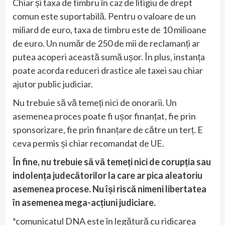
Chiar și taxa de timbru în caz de litigiu de drept
comun este suportabilă. Pentru o valoare de un
miliard de euro, taxa de timbru este de 10 milioane
de euro. Un număr de 250 de mii de reclamanți ar
putea acoperi această sumă ușor. În plus, instanța
poate acorda reduceri drastice ale taxei sau chiar
ajutor public judiciar.
Nu trebuie să vă temeți nici de onorarii. Un
asemenea proces poate fi ușor finanțat, fie prin
sponsorizare, fie prin finanțare de către un terț. E
ceva permis și chiar recomandat de UE.
În fine, nu trebuie să vă temeți nici de corupția sau
indolența judecătorilor la care ar pica aleatoriu
asemenea procese. Nu își riscă nimeni libertatea
în asemenea mega-acțiuni judiciare.
*comunicatul DNA este în legătură cu ridicarea