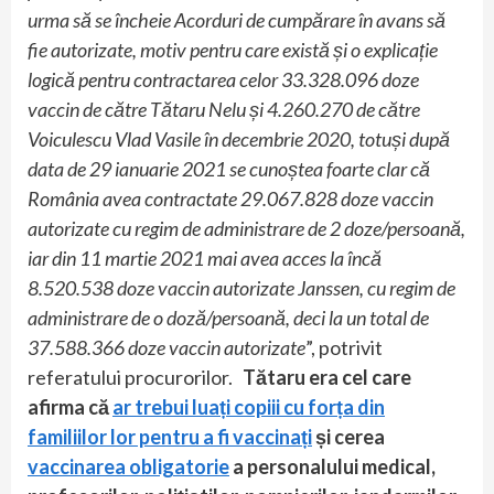
urma să se încheie Acorduri de cumpărare în avans să
fie autorizate, motiv pentru care există și o explicație
logică pentru contractarea celor 33.328.096 doze
vaccin de către Tătaru Nelu și 4.260.270 de către
Voiculescu Vlad Vasile în decembrie 2020, totuși după
data de 29 ianuarie 2021 se cunoștea foarte clar că
România avea contractate 29.067.828 doze vaccin
autorizate cu regim de administrare de 2 doze/persoană,
iar din 11 martie 2021 mai avea acces la încă
8.520.538 doze vaccin autorizate Janssen, cu regim de
administrare de o doză/persoană, deci la un total de
37.588.366 doze vaccin autorizate
”, potrivit
referatului procurorilor.
Tătaru era cel care
afirma că
ar trebui luați copiii cu forța din
familiilor lor pentru a fi vaccinați
și cerea
vaccinarea obligatorie
a personalului medical,