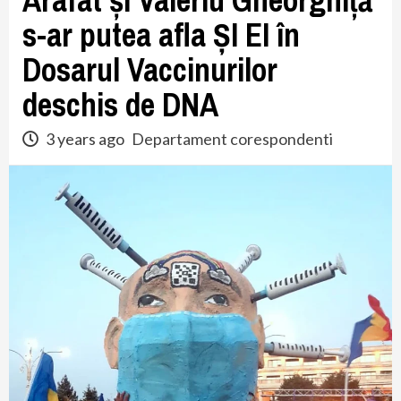
Arafat și Valeriu Gheorghiță
s-ar putea afla ȘI EI în
Dosarul Vaccinurilor
deschis de DNA
3 years ago
Departament corespondenti