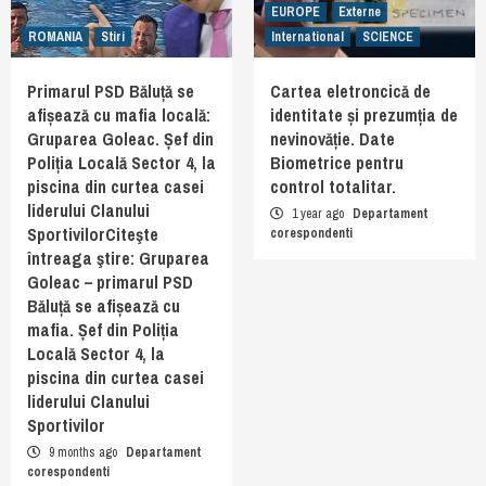
EUROPE
Externe
ROMANIA
Stiri
International
SCIENCE
Primarul PSD Băluță se
Cartea eletroncică de
afișează cu mafia locală:
identitate și prezumția de
Gruparea Goleac. Șef din
nevinovăție. Date
Poliția Locală Sector 4, la
Biometrice pentru
piscina din curtea casei
control totalitar.
liderului Clanului
1 year ago
Departament
SportivilorCiteşte
corespondenti
întreaga ştire: Gruparea
Goleac – primarul PSD
Băluță se afișează cu
mafia. Șef din Poliția
Locală Sector 4, la
piscina din curtea casei
liderului Clanului
Sportivilor
9 months ago
Departament
corespondenti