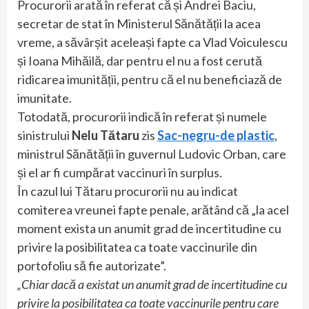
Procurorii arată în referat că și Andrei Baciu,
secretar de stat în Ministerul Sănătății la acea
vreme, a săvârșit aceleași fapte ca Vlad Voiculescu
și Ioana Mihăilă, dar pentru el nu a fost cerută
ridicarea imunității, pentru că el nu beneficiază de
imunitate.
Totodată, procurorii indică în referat și numele
sinistrului
Nelu Tătaru
zis
Sac-negru-de plastic
,
ministrul Sănătății în guvernul Ludovic Orban, care
și el ar fi cumpărat vaccinuri în surplus.
În cazul lui Tătaru procurorii nu au indicat
comiterea vreunei fapte penale, arătând că „la acel
moment exista un anumit grad de incertitudine cu
privire la posibilitatea ca toate vaccinurile din
portofoliu să fie autorizate”.
„Chiar dacă a existat un anumit grad de incertitudine cu
privire la posibilitatea ca toate vaccinurile pentru care