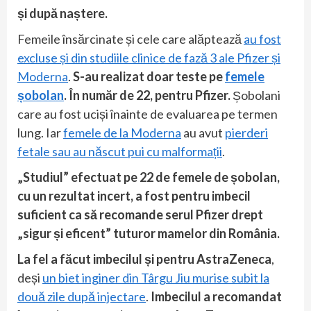
și după naștere.
Femeile însărcinate și cele care alăptează
au fost
excluse și din studiile clinice de fază 3 ale Pfizer și
Moderna
.
S-au realizat doar teste pe
femele
șobolan
. În număr de 22, pentru Pfizer.
Șobolani
care au fost uciși înainte de evaluarea pe termen
lung. Iar
femele de la Moderna
au avut
pierderi
fetale sau au născut pui cu malformații
.
„Studiul” efectuat pe 22 de femele de șobolan,
cu un rezultat incert, a fost pentru imbecil
suficient ca să recomande serul Pfizer drept
„sigur și eficent” tuturor mamelor din România.
La fel a făcut imbecilul și pentru AstraZeneca
,
deși
un biet inginer din Târgu Jiu murise subit la
două zile după injectare
.
Imbecilul a recomandat