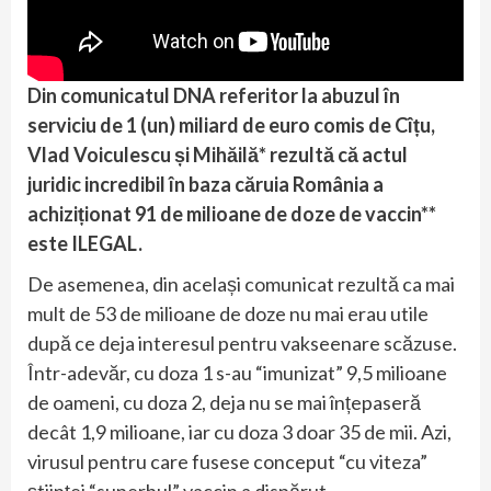
Din comunicatul DNA referitor la abuzul în
serviciu de 1 (un) miliard de euro comis de Cîțu,
Vlad Voiculescu și Mihăilă* rezultă că actul
juridic incredibil în baza căruia România a
achiziționat 91 de milioane de doze de vaccin**
este ILEGAL.
De asemenea, din același comunicat rezultă ca mai
mult de 53 de milioane de doze nu mai erau utile
după ce deja interesul pentru vakseenare scăzuse.
Într-adevăr, cu doza 1 s-au “imunizat” 9,5 milioane
de oameni, cu doza 2, deja nu se mai înțepaseră
decât 1,9 milioane, iar cu doza 3 doar 35 de mii. Azi,
virusul pentru care fusese conceput “cu viteza”