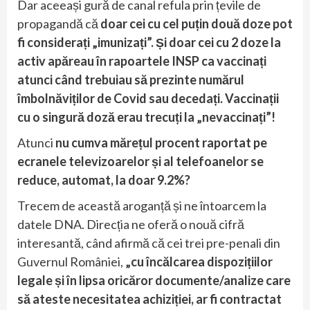
Dar aceeași gură de canal refula prin țevile de
propagandă că
doar cei cu cel puțin două doze pot
fi considerați „imunizați”. Și doar cei cu 2 doze la
activ apăreau în rapoartele INSP ca vaccinați
atunci când trebuiau să prezinte numărul
îmbolnăviților de Covid sau decedați. Vaccinații
cu o singură doză erau trecuți la „nevaccinați”!
Atunci
nu cumva mărețul procent raportat pe
ecranele televizoarelor și al telefoanelor se
reduce, automat, la doar 9.2%?
Trecem de această aroganță și ne întoarcem la
datele DNA. Direcția ne oferă o nouă cifră
interesantă, când afirmă că cei trei pre-penali din
Guvernul României,
„cu încălcarea dispozițiilor
legale și în lipsa oricăror documente/analize care
să ateste necesitatea achiziției, ar fi contractat