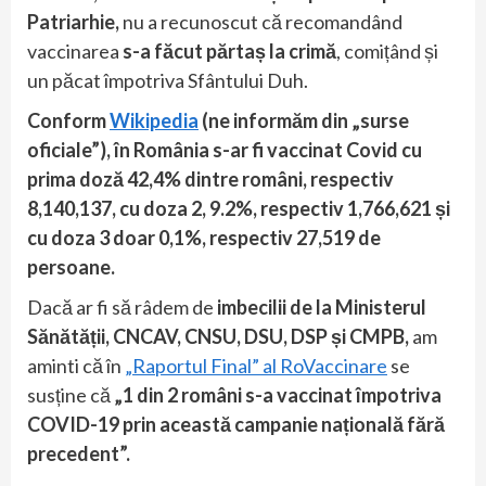
Patriarhie,
nu a recunoscut că recomandând
vaccinarea
s-a făcut părtaș la crimă
, comițând și
un păcat împotriva Sfântului Duh.
Conform
Wikipedia
(ne informăm din „surse
oficiale”), în România s-ar fi vaccinat Covid cu
prima doză 42,4% dintre români, respectiv
8,140,137, cu doza 2, 9.2%, respectiv 1,766,621 și
cu doza 3 doar 0,1%, respectiv 27,519 de
persoane.
Dacă ar fi să râdem de
imbecilii de la Ministerul
Sănătății, CNCAV, CNSU, DSU, DSP și CMPB,
am
aminti că în
„Raportul Final” al RoVaccinare
se
susține că
„1 din 2 români s-a vaccinat împotriva
COVID-19 prin această campanie națională fără
precedent”.