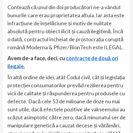
Contează că unul din doi producători ne-a vândut
bunurile care erau proprietatea altuia. Iar asta este
infracțiune de înșelăciune și motiv de nulitate
absolută pentru obiect ilicit și cauză ilegitimă. Încă
o dată, contractul încheiat de prostocrația coruptă
română Moderna & Pfizer/BionTech este ILEGAL.
Avem de-a face, deci, cu
contracte de două ori
ilegale.
În altă ordine de idei, atât Codul civil, cât și legislația
protecției consumatorilor prevăd rezilierea pentru
vicii de calitate și răspunderea pentru produsele cu
defecte. Dacă cele 53 de milioane de doze nu mai
sunt utile, dacă efectele pozitive ale vakseenului au
scăzut asimptotic către zero, dacă minunatul ser de
manipulare genetică a cauzat decese și vătămări,