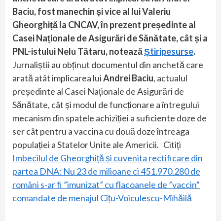
Baciu, fost manechin și vice al lui Valeriu
Gheorghiță la CNCAV, în prezent președinte al
Casei Naționale de Asigurări de Sănătate, cât și a
PNL-istului Nelu Tătaru, notează
Știripesurse
.
Jurnaliștii au obținut documentul din anchetă care
arată atât implicarea lui
Andrei Baciu
, actualul
președinte al Casei Naționale de Asigurări de
Sănătate, cât și modul de funcționare a întregului
mecanism din spatele achiziției a suficiente doze de
ser cât pentru a vaccina cu două doze întreaga
populației a Statelor Unite ale Americii. Citiți
Imbecilul de Gheorghiță și cuvenita rectificare din
partea DNA: Nu 23 de milioane ci 451.970.280 de
români s-ar fi ”imunizat” cu flacoanele de ”vaccin”
comandate de menajul Cîțu-Voiculescu-Mihăilă