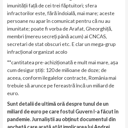
imunității față de cei trei făptuitori; sfera
infractorilor este, fără îndoială, mai mare; aceste
persoane nu apar în comunicat pentru că nu au
imunitate; poate fi vorba de Arafat, Gheorghiță,
membri (mereu secreți până acum) ai CNCAS,
secretari de stat obscuri etc. E clar un mega-grup
infracțional organizat acolo
**
cantitatea pre-achiziționată e mult mai mare, așa
cum desigur știți: 120 de milioane de doze; de
aceea, conform ilegalelor contracte, România mai
trebuie să arunce pe fereastră încă un miliard de
euro.
Sunt detalii de ultimă oră despre tunul de un
miliard de euro pe care fostul Guvern l-a făcut în
pandemie. Jurnaliștii au obținut documentul din
anchetă care arată atât implicarea lui Andrei