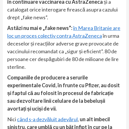
în continuare vaccinarea cu AstraZeneca
și a
catalogat orice interogare firească asupra cazului
drept „fake news”.
Astăzi nu mai e „fake news”:
în Marea Britanie are
loc un proces colectiv contra AstraZeneca
în urma
deceselor și reacțiilor adverse grave provocate de
vaccinului recomandat ca „sigur și eficient”. 80 de
persoane cer despăgubiri de 80 de milioane de lire
sterline.
Companiile de producere a serurile
experimentale Covid, în frunte cu Pfizer, au dosit
și faptul că au folosit în procesul de fabricație
sau dezvoltare linii celulare de la bebelușii
avortați și uciși de vii.
Nici
când s-a dezvăluit adevărul
,
un alt imbecil
sinistru, care umblă cu un băț înfipt în cur pe la