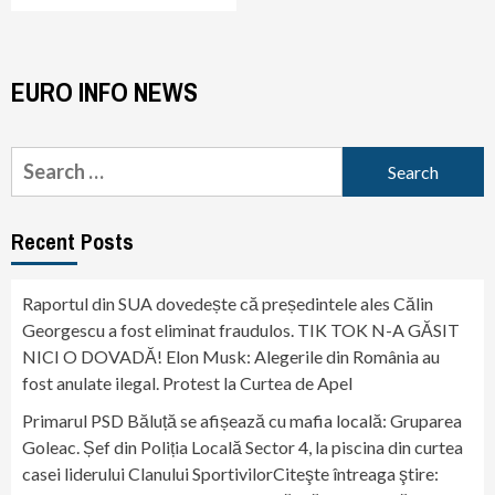
EURO INFO NEWS
Search
for:
Recent Posts
Raportul din SUA dovedește că președintele ales Călin
Georgescu a fost eliminat fraudulos. TIK TOK N-A GĂSIT
NICI O DOVADĂ! Elon Musk: Alegerile din România au
fost anulate ilegal. Protest la Curtea de Apel
Primarul PSD Băluță se afișează cu mafia locală: Gruparea
Goleac. Șef din Poliția Locală Sector 4, la piscina din curtea
casei liderului Clanului SportivilorCiteşte întreaga ştire: