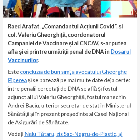
Raed Arafat, „Comandantul Acțiunii Covid”, și
col. Valeriu Gheorghiță, coordonatorul
Campaniei de Vaccinare și al CNCAV, s-ar putea
afla și ei printre urmăriții penal de DNA în
Dosarul
Vaccinurilor
.
Este
concluzia de bun simț a avocatului Gheorghe
Piperea
și se bazează pe mai multe date deja certe:
între penalii cercetați de DNA se află și fostul
adjunct al lui Valeriu Gheorghiță, fostul manechin
Andrei Baciu, ulterior secretar de stat în Ministerul
Sănătății și în prezent președinte al Casei Național
de Asigurări de Sănătate.
Vedeți
Nelu Tătaru, zis Sac-Negru-de-Plastic, și