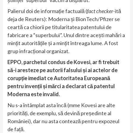
științei “superbul” vaccin a dispărut.
Palierul doi de informație factuală (
fact checker
-ită
deja de Reuters): Moderna și BionTech/Pfizer se
ceartă ca chiorii pe titularitatea patentului de
fabricare a “superbului”. Unul dintre acești mahări a
mințit autoritățile și a mințit întreaga lume. A fost
grup infracțional organizat.
EPPO, parchetul condus de Kovesi, ar fi trebuit
să-i aresteze pe autorii falsului și ai actelor de
corupție imediat ce Autoritatea Europeană
pentru invenții și mărci a declarat că patentul
Moderna este invalid.
Nu s-a întâmplat asta încă (mme Kovesi are alte
priorități, de exemplu, să devină președinte al
României), dar nu asta contează pentru expozeul
de față.