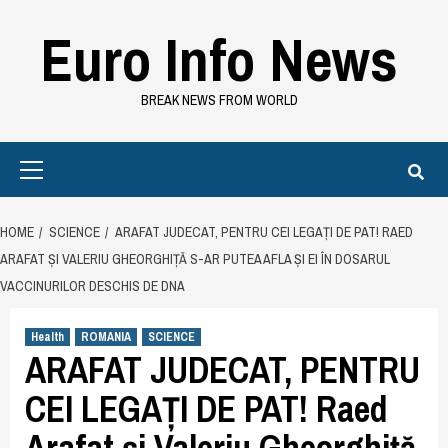
Skip
Euro Info News
to
content
BREAK NEWS FROM WORLD
Primary
Menu
HOME
SCIENCE
ARAFAT JUDECAT, PENTRU CEI LEGAȚI DE PAT! RAED
ARAFAT ȘI VALERIU GHEORGHIȚĂ S-AR PUTEA AFLA ȘI EI ÎN DOSARUL
VACCINURILOR DESCHIS DE DNA
Health
ROMANIA
SCIENCE
ARAFAT JUDECAT, PENTRU
CEI LEGAȚI DE PAT! Raed