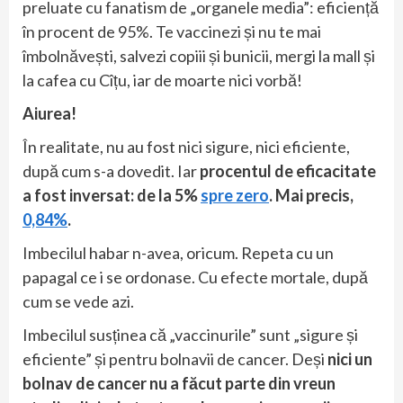
preluate cu fanatism de „organele media”: eficiență
în procent de 95%. Te vaccinezi și nu te mai
îmbolnăvești, salvezi copiii și bunicii, mergi la mall și
la cafea cu Cîțu, iar de moarte nici vorbă!
Aiurea!
În realitate, nu au fost nici sigure, nici eficiente,
după cum s-a dovedit. Iar
procentul de eficacitate
a fost inversat: de la 5%
spre zero
. Mai precis,
0,84%
.
Imbecilul habar n-avea, oricum. Repeta cu un
papagal ce i se ordonase. Cu efecte mortale, după
cum se vede azi.
Imbecilul susținea că „vaccinurile” sunt „sigure și
eficiente” și pentru bolnavii de cancer. Deși
nici un
bolnav de cancer nu a făcut parte din vreun