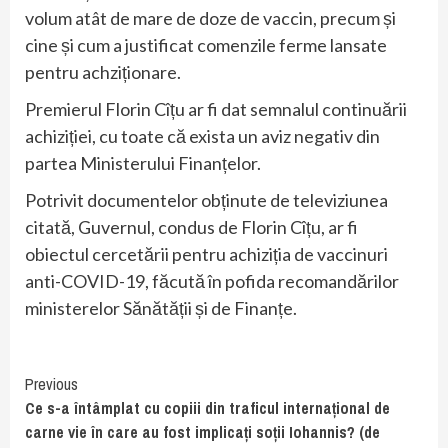
volum atât de mare de doze de vaccin, precum și
cine și cum a justificat comenzile ferme lansate
pentru achziționare.
Premierul Florin Cîțu ar fi dat semnalul continuării
achiziției, cu toate că exista un aviz negativ din
partea Ministerului Finanțelor.
Potrivit documentelor obținute de televiziunea
citată, Guvernul, condus de Florin Cîțu, ar fi
obiectul cercetării pentru achiziția de vaccinuri
anti-COVID-19, făcută în pofida recomandărilor
ministerelor Sănătății și de Finanțe.
Continue
Previous
Ce s-a întâmplat cu copiii din traficul internațional de
Reading
carne vie în care au fost implicați soții Iohannis? (de