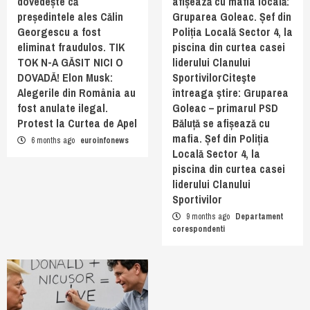
dovedește că
afișează cu mafia locală:
președintele ales Călin
Gruparea Goleac. Șef din
Georgescu a fost
Poliția Locală Sector 4, la
eliminat fraudulos. TIK
piscina din curtea casei
TOK N-A GĂSIT NICI O
liderului Clanului
DOVADĂ! Elon Musk:
SportivilorCiteşte
Alegerile din România au
întreaga ştire: Gruparea
fost anulate ilegal.
Goleac – primarul PSD
Protest la Curtea de Apel
Băluță se afișează cu
mafia. Șef din Poliția
6 months ago
euroinfonews
Locală Sector 4, la
piscina din curtea casei
liderului Clanului
Sportivilor
9 months ago
Departament
corespondenti