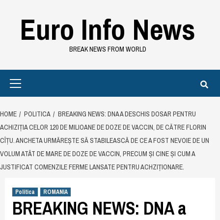
Skip
Euro Info News
to
content
BREAK NEWS FROM WORLD
Primary
Menu
HOME
POLITICA
BREAKING NEWS: DNA A DESCHIS DOSAR PENTRU
ACHIZIȚIA CELOR 120 DE MILIOANE DE DOZE DE VACCIN, DE CĂTRE FLORIN
CÎȚU. ANCHETA URMĂREȘTE SĂ STABILEASCĂ DE CE A FOST NEVOIE DE UN
VOLUM ATÂT DE MARE DE DOZE DE VACCIN, PRECUM ȘI CINE ȘI CUM A
JUSTIFICAT COMENZILE FERME LANSATE PENTRU ACHZIȚIONARE.
Politica
ROMANIA
BREAKING NEWS: DNA a