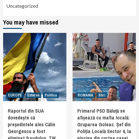
Uncategorized
You may have missed
EUROPE
Externe
Politica
ROMANIA
Stiri
Raportul din SUA
Primarul PSD Băluță se
dovedește că
afișează cu mafia locală:
președintele ales Călin
Gruparea Goleac. Șef din
Georgescu a fost
Poliția Locală Sector 4, la
eliminat fraudulos. TIK
piscina din curtea casei