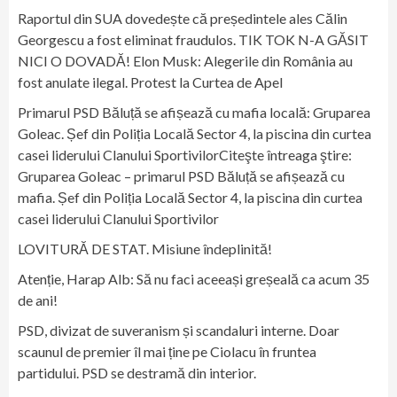
Raportul din SUA dovedește că președintele ales Călin
Georgescu a fost eliminat fraudulos. TIK TOK N-A GĂSIT
NICI O DOVADĂ! Elon Musk: Alegerile din România au
fost anulate ilegal. Protest la Curtea de Apel
Primarul PSD Băluță se afișează cu mafia locală: Gruparea
Goleac. Șef din Poliția Locală Sector 4, la piscina din curtea
casei liderului Clanului SportivilorCiteşte întreaga ştire:
Gruparea Goleac – primarul PSD Băluță se afișează cu
mafia. Șef din Poliția Locală Sector 4, la piscina din curtea
casei liderului Clanului Sportivilor
LOVITURĂ DE STAT. Misiune îndeplinită!
Atenție, Harap Alb: Să nu faci aceeași greșeală ca acum 35
de ani!
PSD, divizat de suveranism și scandaluri interne. Doar
scaunul de premier îl mai ține pe Ciolacu în fruntea
partidului. PSD se destramă din interior.