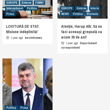
EUROPE
Externe
FUNNY
International
Politica
EUROPE
Externe
Istorie
Presa
NEWS
Politica
Proteste
LOVITURĂ DE STAT.
Atenție, Harap Alb: Să nu
Misiune îndeplinită!
faci aceeași greșeală ca
acum 35 de ani!
1 year ago
euroinfonews
1 year ago
Departament
corespondenti
Politica
Presa