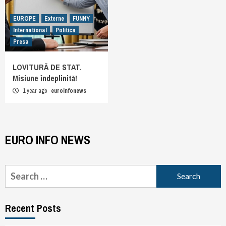
EUROPE
Externe
FUNNY
International
Politica
Presa
LOVITURĂ DE STAT.
Misiune îndeplinită!
1 year ago
euroinfonews
EURO INFO NEWS
Search
for:
Recent Posts