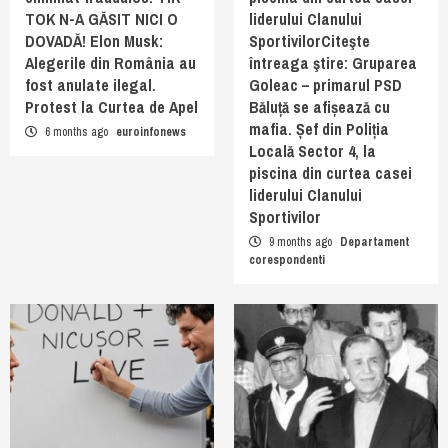
TOK N-A GĂSIT NICI O
liderului Clanului
DOVADĂ! Elon Musk:
SportivilorCiteşte
Alegerile din România au
întreaga ştire: Gruparea
fost anulate ilegal.
Goleac – primarul PSD
Protest la Curtea de Apel
Băluță se afișează cu
mafia. Șef din Poliția
6 months ago
euroinfonews
Locală Sector 4, la
piscina din curtea casei
liderului Clanului
Sportivilor
9 months ago
Departament
corespondenti