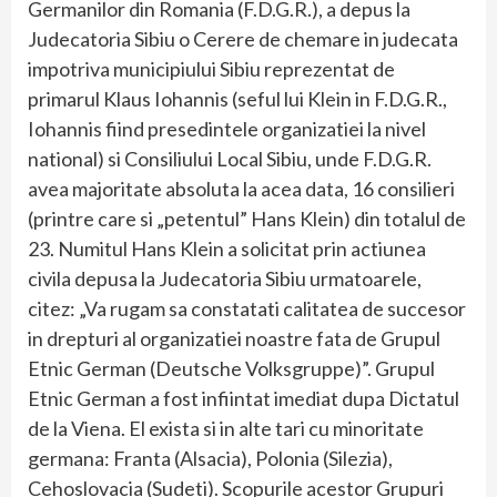
Germanilor din Romania (F.D.G.R.), a depus la
Judecatoria Sibiu o Cerere de chemare in judecata
impotriva municipiului Sibiu reprezentat de
primarul Klaus Iohannis (seful lui Klein in F.D.G.R.,
Iohannis fiind presedintele organizatiei la nivel
national) si Consiliului Local Sibiu, unde F.D.G.R.
avea majoritate absoluta la acea data, 16 consilieri
(printre care si „petentul” Hans Klein) din totalul de
23. Numitul Hans Klein a solicitat prin actiunea
civila depusa la Judecatoria Sibiu urmatoarele,
citez: „Va rugam sa constatati calitatea de succesor
in drepturi al organizatiei noastre fata de Grupul
Etnic German (Deutsche Volksgruppe)”. Grupul
Etnic German a fost infiintat imediat dupa Dictatul
de la Viena. El exista si in alte tari cu minoritate
germana: Franta (Alsacia), Polonia (Silezia),
Cehoslovacia (Sudeti). Scopurile acestor Grupuri