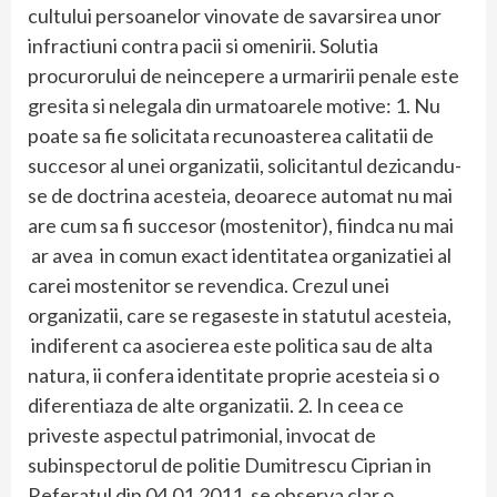
cultului persoanelor vinovate de savarsirea unor
infractiuni contra pacii si omenirii. Solutia
procurorului de neincepere a urmaririi penale este
gresita si nelegala din urmatoarele motive: 1. Nu
poate sa fie solicitata recunoasterea calitatii de
succesor al unei organizatii, solicitantul dezicandu-
se de doctrina acesteia, deoarece automat nu mai
are cum sa fi succesor (mostenitor), fiindca nu mai
ar avea in comun exact identitatea organizatiei al
carei mostenitor se revendica. Crezul unei
organizatii, care se regaseste in statutul acesteia,
indiferent ca asocierea este politica sau de alta
natura, ii confera identitate proprie acesteia si o
diferentiaza de alte organizatii. 2. In ceea ce
priveste aspectul patrimonial, invocat de
subinspectorul de politie Dumitrescu Ciprian in
Referatul din 04.01.2011, se observa clar o