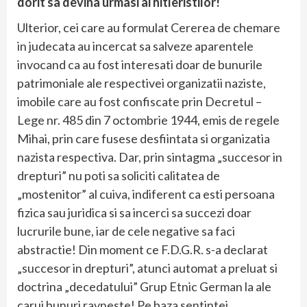
dorit sa devina urmasi ai hitleristilor!
Ulterior, cei care au formulat Cererea de chemare
in judecata au incercat sa salveze aparentele
invocand ca au fost interesati doar de bunurile
patrimoniale ale respectivei organizatii naziste,
imobile care au fost confiscate prin Decretul –
Lege nr. 485 din 7 octombrie 1944, emis de regele
Mihai, prin care fusese desfiintata si organizatia
nazista respectiva. Dar, prin sintagma „succesor in
drepturi” nu poti sa soliciti calitatea de
„mostenitor” al cuiva, indiferent ca esti persoana
fizica sau juridica si sa incerci sa succezi doar
lucrurile bune, iar de cele negative sa faci
abstractie! Din moment ce F.D.G.R. s-a declarat
„succesor in drepturi”, atunci automat a preluat si
doctrina „decedatului” Grup Etnic German la ale
carui bunuri ravneste! Pe baza sentintei