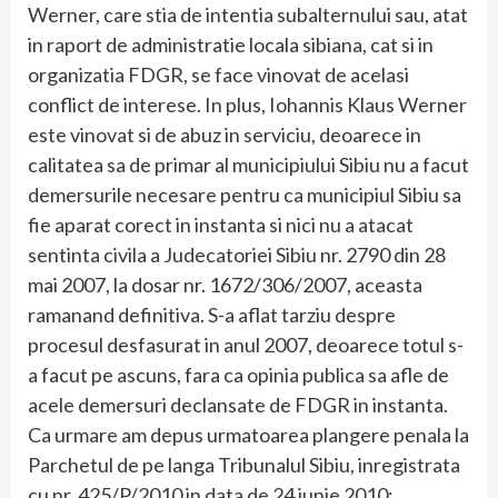
Werner, care stia de intentia subalternului sau, atat
in raport de administratie locala sibiana, cat si in
organizatia FDGR, se face vinovat de acelasi
conflict de interese. In plus, Iohannis Klaus Werner
este vinovat si de abuz in serviciu, deoarece in
calitatea sa de primar al municipiului Sibiu nu a facut
demersurile necesare pentru ca municipiul Sibiu sa
fie aparat corect in instanta si nici nu a atacat
sentinta civila a Judecatoriei Sibiu nr. 2790 din 28
mai 2007, la dosar nr. 1672/306/2007, aceasta
ramanand definitiva. S-a aflat tarziu despre
procesul desfasurat in anul 2007, deoarece totul s-
a facut pe ascuns, fara ca opinia publica sa afle de
acele demersuri declansate de FDGR in instanta.
Ca urmare am depus urmatoarea plangere penala la
Parchetul de pe langa Tribunalul Sibiu, inregistrata
cu nr. 425/P/2010 in data de 24 iunie 2010: