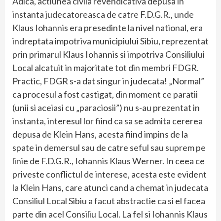
Adica, actiunea civila revendicativa depusa in
instanta judecatoreasca de catre F.D.G.R., unde
Klaus Iohannis era presedinte la nivel national, era
indreptata impotriva municipiului Sibiu, reprezentat
prin primarul Klaus Iohannis si impotriva Consiliului
Local alcatuit in majoritate tot din membri FDGR.
Practic, FDGR s-a dat singur in judecata! „Normal”
ca procesul a fost castigat, din moment ce paratii
(unii si aceiasi cu „paraciosii”) nu s-au prezentat in
instanta, interesul lor fiind ca sa se admita cererea
depusa de Klein Hans, acesta fiind impins de la
spate in demersul sau de catre seful sau suprem pe
linie de F.D.G.R., Iohannis Klaus Werner. In ceea ce
priveste conflictul de interese, acesta este evident
la Klein Hans, care atunci cand a chemat in judecata
Consiliul Local Sibiu a facut abstractie ca si el facea
parte din acel Consiliu Local. La fel si Iohannis Klaus