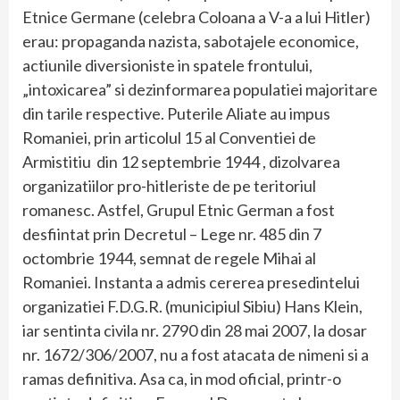
Etnice Germane (celebra Coloana a V-a a lui Hitler)
erau: propaganda nazista, sabotajele economice,
actiunile diversioniste in spatele frontului,
„intoxicarea” si dezinformarea populatiei majoritare
din tarile respective. Puterile Aliate au impus
Romaniei, prin articolul 15 al Conventiei de
Armistitiu din 12 septembrie 1944 , dizolvarea
organizatiilor pro-hitleriste de pe teritoriul
romanesc. Astfel, Grupul Etnic German a fost
desfiintat prin Decretul – Lege nr. 485 din 7
octombrie 1944, semnat de regele Mihai al
Romaniei. Instanta a admis cererea presedintelui
organizatiei F.D.G.R. (municipiul Sibiu) Hans Klein,
iar sentinta civila nr. 2790 din 28 mai 2007, la dosar
nr. 1672/306/2007, nu a fost atacata de nimeni si a
ramas definitiva. Asa ca, in mod oficial, printr-o