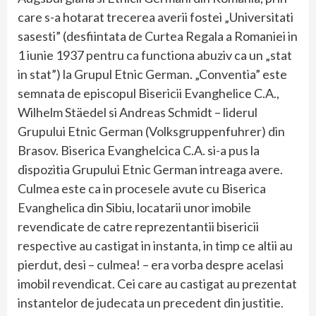
care s-a hotarat trecerea averii fostei „Universitati
sasesti” (desfiintata de Curtea Regala a Romaniei in
1 iunie 1937 pentru ca functiona abuziv ca un „stat
in stat”) la Grupul Etnic German. „Conventia” este
semnata de episcopul Bisericii Evanghelice C.A.,
Wilhelm Stäedel si Andreas Schmidt – liderul
Grupului Etnic German (Volksgruppenfuhrer) din
Brasov. Biserica Evanghelcica C.A. si-a pus la
dispozitia Grupului Etnic German intreaga avere.
Culmea este ca in procesele avute cu Biserica
Evanghelica din Sibiu, locatarii unor imobile
revendicate de catre reprezentantii bisericii
respective au castigat in instanta, in timp ce altii au
pierdut, desi – culmea! – era vorba despre acelasi
imobil revendicat. Cei care au castigat au prezentat
instantelor de judecata un precedent din justitie.