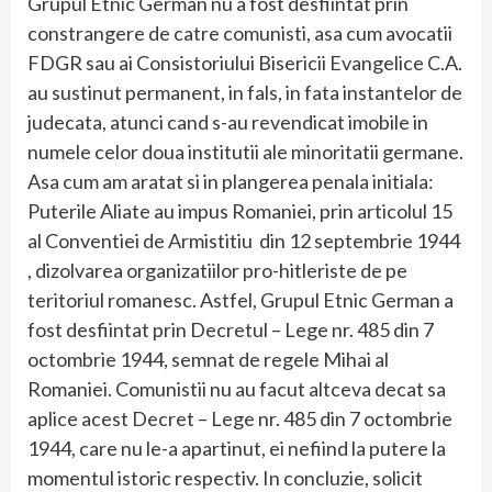
Grupul Etnic German nu a fost desfiintat prin
constrangere de catre comunisti, asa cum avocatii
FDGR sau ai Consistoriului Bisericii Evangelice C.A.
au sustinut permanent, in fals, in fata instantelor de
judecata, atunci cand s-au revendicat imobile in
numele celor doua institutii ale minoritatii germane.
Asa cum am aratat si in plangerea penala initiala:
Puterile Aliate au impus Romaniei, prin articolul 15
al Conventiei de Armistitiu din 12 septembrie 1944
, dizolvarea organizatiilor pro-hitleriste de pe
teritoriul romanesc. Astfel, Grupul Etnic German a
fost desfiintat prin Decretul – Lege nr. 485 din 7
octombrie 1944, semnat de regele Mihai al
Romaniei. Comunistii nu au facut altceva decat sa
aplice acest Decret – Lege nr. 485 din 7 octombrie
1944, care nu le-a apartinut, ei nefiind la putere la
momentul istoric respectiv. In concluzie, solicit