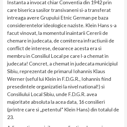
Instanta a invocat chiar Conventia din 1942 prin
care biserica sasilor transivaneni si-a transferat
intreaga avere Grupului Etnic German pe baza
considerentelor ideologice naziste. Klein Hans s-a
facut vinovat, la momentul inaintarii Cererii de
chemare in judecata, de comiterea infractiunii de
conflict de interese, deoarece acesta era si
membru in Consiliul Local pe care l-a chemat in
judecata! Concret, a chemat in judecata municipiul
Sibiu, reprezentat de primarul Iohannis Klaus
Werner (seful lui Klein in F.D.G.R., Iohannis fiind
presedintele organizatiei la nivel national!) si
Consiliului Local Sibiu, unde F.D.G.R. avea
majoritate absoluta la acea data, 16 consilieri
(printre care si „petentul” Klein Hans) din totalul de
23.