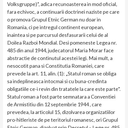
Volksgruppe)”, adica recunoasterea in mod oficial,
fara echivoc, a continuarii doctrinei naziste pe care
o promova Grupul Etnic German nu doar in
Romania, ci pe intregul continent european,
inaintea si pe parcursul desfasurarii celui de al
Doilea Razboi Mondial. Desi pomeneste Legea nr.
485 din anul 1944, judecatorul Maria Morar face
abstractie de continutul acestei legi. Mai mult, a
nesocotit pana si Constitutia Romaniei, care
prevede la art. 11, alin. (1): „Statul roman se obliga
sa indeplineasca intocmai si cu buna-credinta
obligatiile ce-i revin din tratatele la care este parte”.
Statul roman a fost parte semnatara a Conventiei
de Armistitiu din 12 septembrie 1944 , care
prevedea, la articolul 15, dizolvarea organizatiilor
pro-hitleriste de pe teritoriul romanesc, ori Grupul
Etnic German, dizolvat prin Decretul – Lege nr. 485