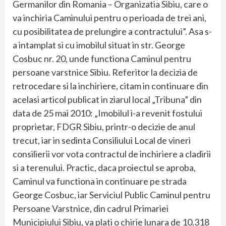
Germanilor din Romania – Organizatia Sibiu, care o
va inchiria Caminului pentru o perioada de trei ani,
cu posibilitatea de prelungire a contractului”. Asa s-
a intamplat si cu imobilul situat in str. George
Cosbuc nr. 20, unde functiona Caminul pentru
persoane varstnice Sibiu. Referitor la decizia de
retrocedare si la inchiriere, citam in continuare din
acelasi articol publicat in ziarul local „Tribuna” din
data de 25 mai 2010: „Imobilul i-a revenit fostului
proprietar, FDGR Sibiu, printr-o decizie de anul
trecut, iar in sedinta Consiliului Local de vineri
consilierii vor vota contractul de inchiriere a cladirii
si a terenului. Practic, daca proiectul se aproba,
Caminul va functiona in continuare pe strada
George Cosbuc, iar Serviciul Public Caminul pentru
Persoane Varstnice, din cadrul Primariei
Municipiului Sibiu, va plati o chirie lunara de 10.318