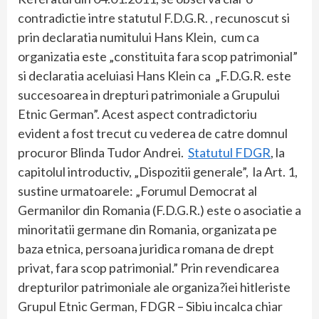
contradictie intre statutul F.D.G.R. , recunoscut si
prin declaratia numitului Hans Klein, cum ca
organizatia este „constituita fara scop patrimonial”
si declaratia aceluiasi Hans Klein ca „F.D.G.R. este
succesoarea in drepturi patrimoniale a Grupului
Etnic German”. Acest aspect contradictoriu
evident a fost trecut cu vederea de catre domnul
procuror Blinda Tudor Andrei.
Statutul FDGR
, la
capitolul introductiv, „Dispozitii generale”, la Art. 1,
sustine urmatoarele: „Forumul Democrat al
Germanilor din Romania (F.D.G.R.) este o asociatie a
minoritatii germane din Romania, organizata pe
baza etnica, persoana juridica romana de drept
privat, fara scop patrimonial.” Prin revendicarea
drepturilor patrimoniale ale organiza?iei hitleriste
Grupul Etnic German, FDGR – Sibiu incalca chiar