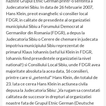
naziste Grupul Etnic German printr-o sentinta a
Judecatoriei Sibiu. In data de 26 februarie 2007,
Hans Klein, preot evanghelic si consilier local
FDGR, in calitate de presedinte al organizatiei
municipiului Sibiu a Forumului Democrat al
Germanilor din Romania (FDGR), a depus la
Judecatoria Sibiu o Cerere de chemare in judecata
impotriva municipiului Sibiu reprezentat de
primarul Klaus Iohannis (seful lui Klein in FDGR,
Iohannis fiind presedintele organizatiei la nivel
national!) si Consiliului Local Sibiu, unde FDGR avea
majoritate absoluta la acea data, 16 consilieri,
printre care si „petentul” Hans Klein, din totalul de
23. Iata ce cerea Hans Klein in actiunea civila
depusa la Judecatoria Sibiu: „Va rugam sa constatati
calitatea de succesor in drepturi al organizatiei
noastre fata de Grupul Etnic German (Deutsche