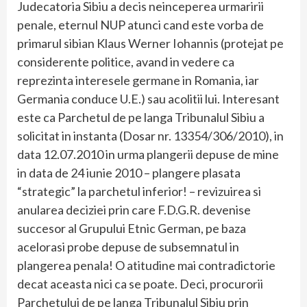
Judecatoria Sibiu a decis neinceperea urmaririi
penale, eternul NUP atunci cand este vorba de
primarul sibian Klaus Werner Iohannis (protejat pe
considerente politice, avand in vedere ca
reprezinta interesele germane in Romania, iar
Germania conduce U.E.) sau acolitii lui. Interesant
este ca Parchetul de pe langa Tribunalul Sibiu a
solicitat in instanta (Dosar nr. 13354/306/2010), in
data 12.07.2010 in urma plangerii depuse de mine
in data de 24 iunie 2010 – plangere plasata
“strategic” la parchetul inferior! – revizuirea si
anularea deciziei prin care F.D.G.R. devenise
succesor al Grupului Etnic German, pe baza
acelorasi probe depuse de subsemnatul in
plangerea penala! O atitudine mai contradictorie
decat aceasta nici ca se poate. Deci, procurorii
Parchetului de pe langa Tribunalul Sibiu prin