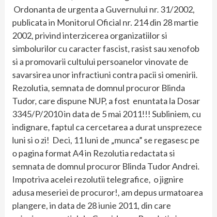
Ordonanta de urgenta a Guvernului nr. 31/2002,
publicata in Monitorul Oficial nr. 214 din 28 martie
2002, privind interzicerea organizatiilor si
simbolurilor cu caracter fascist, rasist sau xenofob
si a promovarii cultului persoanelor vinovate de
savarsirea unor infractiuni contra pacii si omenirii.
Rezolutia, semnata de domnul procuror Blinda
Tudor, care dispune NUP, a fost enuntata la Dosar
3345/P/2010 in data de 5 mai 2011!!! Subliniem, cu
indignare, faptul ca cercetarea a durat unsprezece
luni si o zi! Deci, 11 luni de „munca” se regasesc pe
o pagina format A4 in Rezolutia redactata si
semnata de domnul procuror Blinda Tudor Andrei.
Impotriva acelei rezolutii telegrafice, o jignire
adusa meseriei de procuror!, am depus urmatoarea
plangere, in data de 28 iunie 2011, din care