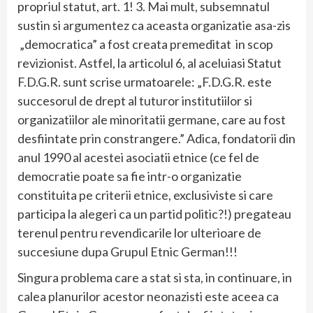
propriul statut, art. 1! 3. Mai mult, subsemnatul
sustin si argumentez ca aceasta organizatie asa-zis
„democratica” a fost creata premeditat in scop
revizionist. Astfel, la articolul 6, al aceluiasi Statut
F.D.G.R. sunt scrise urmatoarele: „F.D.G.R. este
succesorul de drept al tuturor institutiilor si
organizatiilor ale minoritatii germane, care au fost
desfiintate prin constrangere.” Adica, fondatorii din
anul 1990 al acestei asociatii etnice (ce fel de
democratie poate sa fie intr-o organizatie
constituita pe criterii etnice, exclusiviste si care
participa la alegeri ca un partid politic?!) pregateau
terenul pentru revendicarile lor ulterioare de
succesiune dupa Grupul Etnic German!!!
Singura problema care a stat si sta, in continuare, in
calea planurilor acestor neonazisti este aceea ca