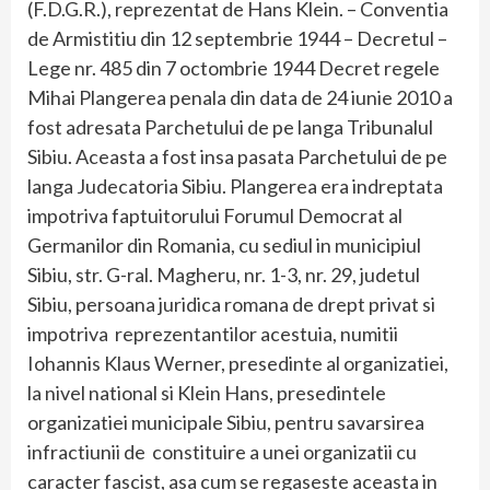
(F.D.G.R.), reprezentat de Hans Klein. – Conventia
de Armistitiu din 12 septembrie 1944 – Decretul –
Lege nr. 485 din 7 octombrie 1944 Decret regele
Mihai Plangerea penala din data de 24 iunie 2010 a
fost adresata Parchetului de pe langa Tribunalul
Sibiu. Aceasta a fost insa pasata Parchetului de pe
langa Judecatoria Sibiu. Plangerea era indreptata
impotriva faptuitorului Forumul Democrat al
Germanilor din Romania, cu sediul in municipiul
Sibiu, str. G-ral. Magheru, nr. 1-3, nr. 29, judetul
Sibiu, persoana juridica romana de drept privat si
impotriva reprezentantilor acestuia, numitii
Iohannis Klaus Werner, presedinte al organizatiei,
la nivel national si Klein Hans, presedintele
organizatiei municipale Sibiu, pentru savarsirea
infractiunii de constituire a unei organizatii cu
caracter fascist, asa cum se regaseste aceasta in