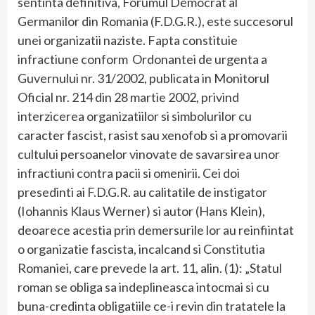
sentinta definitiva, Forumul Democrat al
Germanilor din Romania (F.D.G.R.), este succesorul
unei organizatii naziste. Fapta constituie
infractiune conform Ordonantei de urgenta a
Guvernului nr. 31/2002, publicata in Monitorul
Oficial nr. 214 din 28 martie 2002, privind
interzicerea organizatiilor si simbolurilor cu
caracter fascist, rasist sau xenofob si a promovarii
cultului persoanelor vinovate de savarsirea unor
infractiuni contra pacii si omenirii. Cei doi
presedinti ai F.D.G.R. au calitatile de instigator
(Iohannis Klaus Werner) si autor (Hans Klein),
deoarece acestia prin demersurile lor au reinfiintat
o organizatie fascista, incalcand si Constitutia
Romaniei, care prevede la art. 11, alin. (1): „Statul
roman se obliga sa indeplineasca intocmai si cu
buna-credinta obligatiile ce-i revin din tratatele la