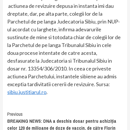
actiunea de revizuire depusa in instanta imi dau
dreptate, dar, pe alta parte, colegii lor de la
Parchetul de pe langa Judecatoria Sibiu, prin NUP-
ul acordat cu larghete, infirma adevarurile
sustinute de mine si totodata chiar de colegii lor de
la Parchetul de pe langa Tribunalul Sibiu in cele
doua procese intentate de catre acesta,
desfasurate la Judecatoria si Tribunalul Sibiu in
dosar nr. 13354/306/2010. In ceea ce priveste
actiunea Parchetului, instantele sibiene au admis
exceptia tardivitatii cererii de revizuire. Sursa:
sibiu.justitiarul.ro
.
Continue
Previous
BREAKING NEWS: DNA a deschis dosar pentru achiziția
Reading
celor 120 de milioane de doze de vaccin, de către Florin