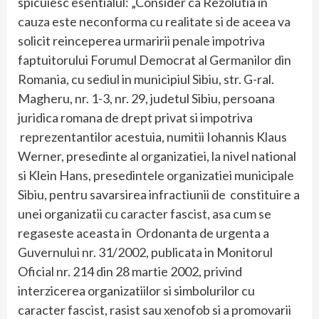
spicuiesc esentialul: „Consider ca Rezolutia in
cauza este neconforma cu realitate si de aceea va
solicit reinceperea urmaririi penale impotriva
faptuitorului Forumul Democrat al Germanilor din
Romania, cu sediul in municipiul Sibiu, str. G-ral.
Magheru, nr. 1-3, nr. 29, judetul Sibiu, persoana
juridica romana de drept privat si impotriva
reprezentantilor acestuia, numitii Iohannis Klaus
Werner, presedinte al organizatiei, la nivel national
si Klein Hans, presedintele organizatiei municipale
Sibiu, pentru savarsirea infractiunii de constituire a
unei organizatii cu caracter fascist, asa cum se
regaseste aceasta in Ordonanta de urgenta a
Guvernului nr. 31/2002, publicata in Monitorul
Oficial nr. 214 din 28 martie 2002, privind
interzicerea organizatiilor si simbolurilor cu
caracter fascist, rasist sau xenofob si a promovarii