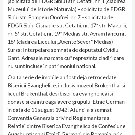
(solicitata de FDGR Sibiu) str. Cetatii, nr. 1 (cladirea
Muzeului de Istorie Naturala) – solicitata de FDGR
Sibiu str. Pompeiu Onofrei, nr. 7 – solicitata de
FDGR Sibiu Cisnadie str. Cetatii, nr. 17* str. Magurii,
nr. 5* str. Cetatii, nr. 19* Medias str. Avram Iancu nr.
18* (cladirea Liceului „Axente Sever” Medias)
Sursa: Interpelare semnata de deputatul Ovidiu
Gant. Adresele marcate cu* reprezinta cladiri care
nu sunt incluse in patrimoniul national.
O alta serie de imobile au fost deja retrocedate
Bisericii Evanghelice, inclusiv muzeul Brukenthal si
liceul Brukenthal, desi biserica evanghelica isi
donase si ea intreaga avere grupului Etnic German
in data de 11 august 1942! Atunci s-a semnat
Conventia Generala privind Reglementarea
Relatiei dintre Biserica Evanghelica de Confesiune
Augsburgiana si Etnicii Germani din Romania, prin