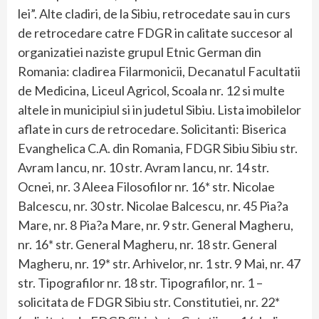
lei”. Alte cladiri, de la Sibiu, retrocedate sau in curs
de retrocedare catre FDGR in calitate succesor al
organizatiei naziste grupul Etnic German din
Romania: cladirea Filarmonicii, Decanatul Facultatii
de Medicina, Liceul Agricol, Scoala nr. 12 si multe
altele in municipiul si in judetul Sibiu. Lista imobilelor
aflate in curs de retrocedare. Solicitanti: Biserica
Evanghelica C.A. din Romania, FDGR Sibiu Sibiu str.
Avram Iancu, nr. 10 str. Avram Iancu, nr. 14 str.
Ocnei, nr. 3 Aleea Filosofilor nr. 16* str. Nicolae
Balcescu, nr. 30 str. Nicolae Balcescu, nr. 45 Pia?a
Mare, nr. 8 Pia?a Mare, nr. 9 str. General Magheru,
nr. 16* str. General Magheru, nr. 18 str. General
Magheru, nr. 19* str. Arhivelor, nr. 1 str. 9 Mai, nr. 47
str. Tipografilor nr. 18 str. Tipografilor, nr. 1 –
solicitata de FDGR Sibiu str. Constitutiei, nr. 22*