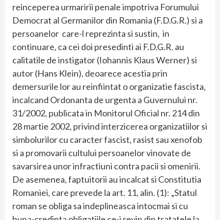
reinceperea urmaririi penale impotriva Forumului
Democrat al Germanilor din Romania (F.D.G.R.) si a
persoanelor care-l reprezinta si sustin, in
continuare, ca cei doi presedinti ai F.D.G.R. au
calitatile de instigator (Iohannis Klaus Werner) si
autor (Hans Klein), deoarece acestia prin
demersurile lor au reinfiintat o organizatie fascista,
incalcand Ordonanta de urgenta a Guvernului nr.
31/2002, publicata in Monitorul Oficial nr. 214 din
28 martie 2002, privind interzicerea organizatiilor si
simbolurilor cu caracter fascist, rasist sau xenofob
si a promovarii cultului persoanelor vinovate de
savarsirea unor infractiuni contra pacii si omenirii.
De asemenea, faptuitorii au incalcat si Constitutia
Romaniei, care prevede la art. 11, alin. (1): „Statul
roman se obliga sa indeplineasca intocmai si cu
buna-credinta obligatiile ce-i revin din tratatele la