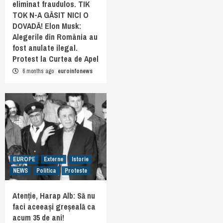
eliminat fraudulos. TIK
TOK N-A GĂSIT NICI O
DOVADĂ! Elon Musk:
Alegerile din România au
fost anulate ilegal.
Protest la Curtea de Apel
6 months ago
euroinfonews
EUROPE
Externe
Istorie
NEWS
Politica
Proteste
Atenție, Harap Alb: Să nu
faci aceeași greșeală ca
acum 35 de ani!