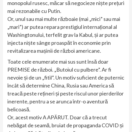
monopolul rusesc, măcar să negocieze niște prețuri
mai rezonabile cu Putin.
Or, unul sau mai multe războaie (mai „mici” sau mai
„mari”) ar putea repara prestigiul internațional al
Washingtonului, terfelit grav la Kabul, și ar putea
injecta niște sânge proaspăt în economie prin
revitalizarea mașinii de război americane.
Toate cele enumerate mai sus sunt însă doar
PREMISE de război. „Butoiul cu pulbere”. Ar fi
nevoie și de un „fitil”. Un motiv suficient de puternic
încât să determine China, Rusia sau America să
treacă peste rețineri și peste riscul unor pierderilor
inerente, pentru a se arunca într-o aventură
belicoasă.
Or, acest motiv A APĂRUT. Doar că a trecut
nebăgat de seamă, bruiat de propaganda COVID și