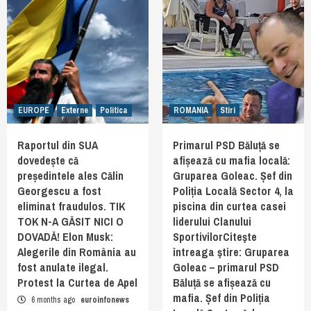
EUROPE
Externe
Politica
ROMANIA
Stiri
Raportul din SUA
Primarul PSD Băluță se
dovedește că
afișează cu mafia locală:
președintele ales Călin
Gruparea Goleac. Șef din
Georgescu a fost
Poliția Locală Sector 4, la
eliminat fraudulos. TIK
piscina din curtea casei
TOK N-A GĂSIT NICI O
liderului Clanului
DOVADĂ! Elon Musk:
SportivilorCiteşte
Alegerile din România au
întreaga ştire: Gruparea
fost anulate ilegal.
Goleac – primarul PSD
Protest la Curtea de Apel
Băluță se afișează cu
mafia. Șef din Poliția
6 months ago
euroinfonews