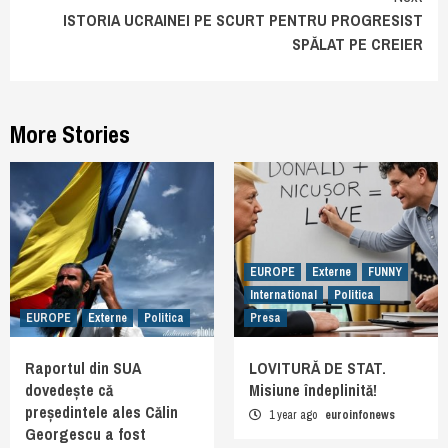
ISTORIA UCRAINEI PE SCURT PENTRU PROGRESIST
SPĂLAT PE CREIER
More Stories
EUROPE
Externe
FUNNY
International
Politica
EUROPE
Externe
Politica
Presa
Raportul din SUA
LOVITURĂ DE STAT.
dovedește că
Misiune îndeplinită!
președintele ales Călin
1 year ago
euroinfonews
Georgescu a fost