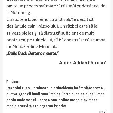
paște un proces mai mare și răsunător decât cel de
la Nürnberg.
Cu spatele la zid, ei nu au altă soluție decât să
dezlănțuie câinii războiului. Un război care să le
salveze pielea și să distrugă suficient de mult
pentru ca, pe ruinele lui, să își construiască scumpa
lor Nouă Ordine Mondială.
„Build Back Better o muerte.”
Autor: Adrian Pătrușcă
Continue
Previous
Războiul ruso-ucrainean, o coincidență întâmplătoare? Nu
Reading
cumva granzii lumii sunt înțeleși între ei ca să ducă lumea
acolo unde vor ei – spre Noua ordine mondială? Mass
media aservită are orgasm isteric!
Next