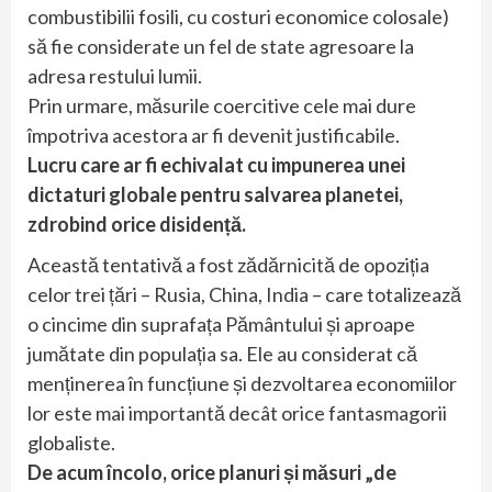
combustibilii fosili, cu costuri economice colosale)
să fie considerate un fel de state agresoare la
adresa restului lumii.
Prin urmare, măsurile coercitive cele mai dure
împotriva acestora ar fi devenit justificabile.
Lucru care ar fi echivalat cu impunerea unei
dictaturi globale pentru salvarea planetei,
zdrobind orice disidență.
Această tentativă a fost zădărnicită de opoziția
celor trei țări – Rusia, China, India – care totalizează
o cincime din suprafața Pământului și aproape
jumătate din populația sa. Ele au considerat că
menținerea în funcțiune și dezvoltarea economiilor
lor este mai importantă decât orice fantasmagorii
globaliste.
De acum încolo, orice planuri și măsuri „de