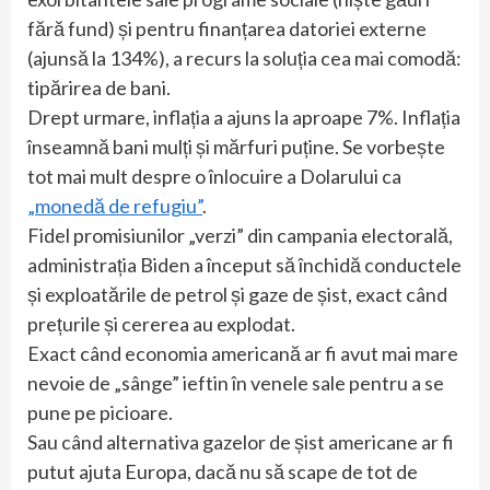
fără fund) și pentru finanțarea datoriei externe
(ajunsă la 134%), a recurs la soluția cea mai comodă:
tipărirea de bani.
Drept urmare, inflația a ajuns la aproape 7%. Inflația
înseamnă bani mulți și mărfuri puține. Se vorbește
tot mai mult despre o înlocuire a Dolarului ca
„monedă de refugiu”
.
Fidel promisiunilor „verzi” din campania electorală,
administrația Biden a început să închidă conductele
și exploatările de petrol și gaze de șist, exact când
prețurile și cererea au explodat.
Exact când economia americană ar fi avut mai mare
nevoie de „sânge” ieftin în venele sale pentru a se
pune pe picioare.
Sau când alternativa gazelor de șist americane ar fi
putut ajuta Europa, dacă nu să scape de tot de