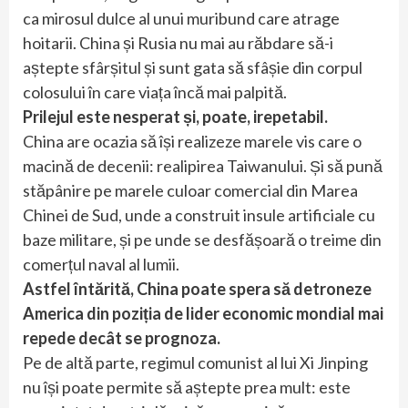
ca mirosul dulce al unui muribund care atrage
hoitarii. China și Rusia nu mai au răbdare să-i
aștepte sfârșitul și sunt gata să sfâșie din corpul
colosului în care viața încă mai palpită.
Prilejul este nesperat și, poate, irepetabil.
China are ocazia să își realizeze marele vis care o
macină de decenii: realipirea Taiwanului. Și să pună
stăpânire pe marele culoar comercial din Marea
Chinei de Sud, unde a construit insule artificiale cu
baze militare, și pe unde se desfășoară o treime din
comerțul naval al lumii.
Astfel întărită, China poate spera să detroneze
America din poziția de lider economic mondial mai
repede decât se prognoza.
Pe de altă parte, regimul comunist al lui Xi Jinping
nu își poate permite să aștepte prea mult: este