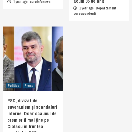
acum 35 de ani!
1 year ago
euroinfonews
1 year ago
Departament
corespondenti
Politica
Presa
PSD, divizat de
suveranism și scandaluri
interne. Doar scaunul de
premier îl mai ține pe
Ciolacu în fruntea