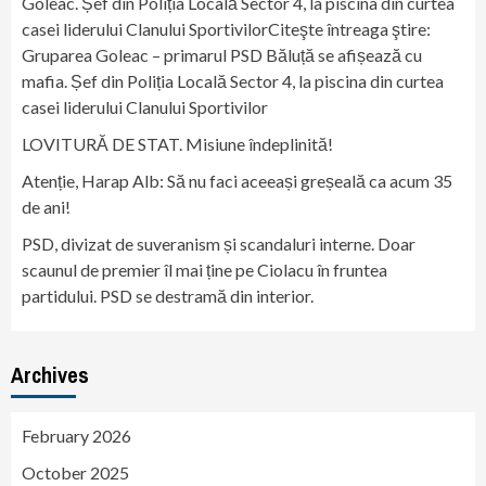
Goleac. Șef din Poliția Locală Sector 4, la piscina din curtea
casei liderului Clanului SportivilorCiteşte întreaga ştire:
Gruparea Goleac – primarul PSD Băluță se afișează cu
mafia. Șef din Poliția Locală Sector 4, la piscina din curtea
casei liderului Clanului Sportivilor
LOVITURĂ DE STAT. Misiune îndeplinită!
Atenție, Harap Alb: Să nu faci aceeași greșeală ca acum 35
de ani!
PSD, divizat de suveranism și scandaluri interne. Doar
scaunul de premier îl mai ține pe Ciolacu în fruntea
partidului. PSD se destramă din interior.
Archives
February 2026
October 2025