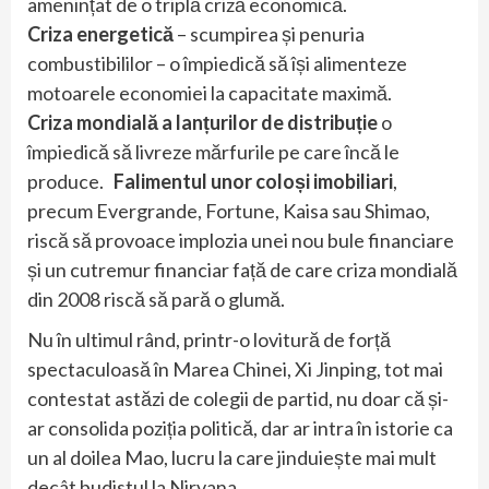
amenințat de o triplă criză economică.
Criza energetică
– scumpirea și penuria
combustibililor – o împiedică să își alimenteze
motoarele economiei la capacitate maximă.
Criza mondială a lanțurilor de distribuție
o
împiedică să livreze mărfurile pe care încă le
produce.
Falimentul unor coloși imobiliari
,
precum Evergrande, Fortune, Kaisa sau Shimao,
riscă să provoace implozia unei nou bule financiare
și un cutremur financiar față de care criza mondială
din 2008 riscă să pară o glumă.
Nu în ultimul rând, printr-o lovitură de forță
spectaculoasă în Marea Chinei, Xi Jinping, tot mai
contestat astăzi de colegii de partid, nu doar că și-
ar consolida poziția politică, dar ar intra în istorie ca
un al doilea Mao, lucru la care jinduiește mai mult
decât budistul la Nirvana.