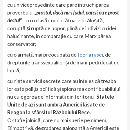
cu un vicepreședinte care pare întruchiparea
proverbului
„prostul, dacă nu-i fudul, parcă nu e prost
destul”
; cu o clasă conducătoare ticăloșită,
coruptă și ruptă de popor, plină de indivizi cu idei
halucinante, în comparație cu care Marx părea
conservator;
cu o armată mai preocupată de
teoria rasei
, de
drepturile transsexualilor și de mani-pedi decât de
luptă;
cu niște servicii secrete care au înțeles că treaba
lor este poliția politică și spionarea contribuabilului,
nu culegerea de informații din teritoriu
Statele
Unite de azi sunt umbra Americii lăsate de
Reagan la sfârșitul Războiului Rece.
O stafie jalnică, care nu mai sperie pe nimeni.
Dimpotrivă, degradarea galopantă a Americii este