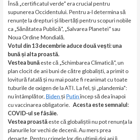
Însă „certificatul verde” era crucial pentru
supunerea Occidentului. Pentru a-l determina să
renunțe la drepturi și libertăți pentru scopuri nobile
ca „Sănătatea Publică”, „Salvarea Planetei” sau
Noua Ordine Mondială.
Votul din 13 decembrie aduce două vești: una
bună și alta proastă.
Vestea bună
este că „Schimbarea Climatică”, un
plan clocit de ani buni de către globaliști, a primit o
lovitură fatală și nu mai poate fi reanimat cu toate
tuburile de oxigen de la ATI. La fel, și „plandemia”:
nu întâmplător,
Biden
și
Putin
încep să dea înapoi
cu vaccinarea obligatorie.
Acesta este semnalul:
COVID-ul se fâsâie.
Vestea proastă
este că globaliștii nu pot renunța la
planurile lor vechi de decenii. Au mers prea
departe. Pentru crimele lor din ultimii doi ani îi