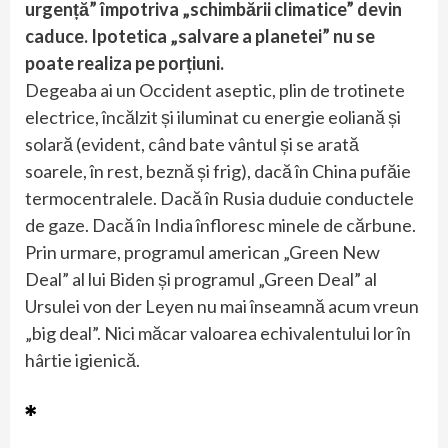
urgență” împotriva „schimbării climatice” devin
caduce. Ipotetica „salvare a planetei” nu se
poate realiza pe porțiuni.
Degeaba ai un Occident aseptic, plin de trotinete
electrice, încălzit și iluminat cu energie eoliană și
solară (evident, când bate vântul și se arată
soarele, în rest, beznă și frig), dacă în China pufăie
termocentralele. Dacă în Rusia duduie conductele
de gaze. Dacă în India înfloresc minele de cărbune.
Prin urmare, programul american „Green New
Deal” al lui Biden și programul „Green Deal” al
Ursulei von der Leyen nu mai înseamnă acum vreun
„big deal”. Nici măcar valoarea echivalentului lor în
hârtie igienică.
*