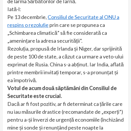
de larma Sărbătorilor de Iarnă.
Iată-l:
Pe 13 decembrie,
Consiliul de Securitate al ONU a
respins o rezoluție
prin care se propunea ca
„Schimbarea climatică” să fie considerată ca
„amenințare la adresa securității”.
Rezoluția, propusă de Irlanda și Niger, dar sprijinită
de peste 100 de state, a căzut ca urmare a veto-ului
exprimat de Rusia. China s-a abținut. Iar India, aflată
printre membrii invitați temporar, s-a pronunțat și
ea împotrivă.
Votul de acum două săptămâni din Consiliul de
Securitate este crucial.
Dacă ar fi fost pozitiv, ar fi determinat ca țările care
nu iau măsurile drastice (recomandate de „experți”)
pentru a-și înverzi de urgență economiile (închizând
mine și sonde și renunțând peste noapte la