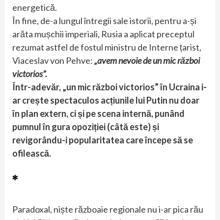
energetică.
În fine, de-a lungul întregii sale istorii, pentru a-și
arăta mușchii imperiali, Rusia a aplicat preceptul
rezumat astfel de fostul ministru de Interne țarist,
Viaceslav von Pehve:
„avem nevoie de un mic război
victorios”.
Într-adevăr, „un mic război victorios” în Ucraina i-
ar crește spectaculos acțiunile lui Putin nu doar
în plan extern, ci și pe scena internă, punând
pumnul în gura opoziției (câtă este) și
revigorându-i popularitatea care începe să se
ofilească.
*
Paradoxal, niște războaie regionale nu i-ar pica rău