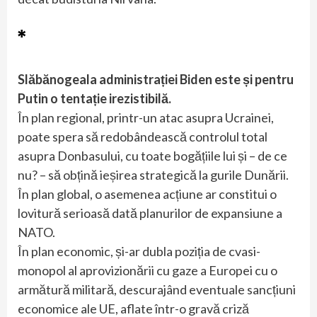
*
Slăbănogeala administrației Biden este și pentru
Putin o tentație irezistibilă.
În plan regional, printr-un atac asupra Ucrainei,
poate spera să redobândească controlul total
asupra Donbasului, cu toate bogățiile lui și – de ce
nu? – să obțină ieșirea strategică la gurile Dunării.
În plan global, o asemenea acțiune ar constitui o
lovitură serioasă dată planurilor de expansiune a
NATO.
În plan economic, și-ar dubla poziția de cvasi-
monopol al aprovizionării cu gaze a Europei cu o
armătură militară, descurajând eventuale sancțiuni
economice ale UE, aflate într-o gravă criză