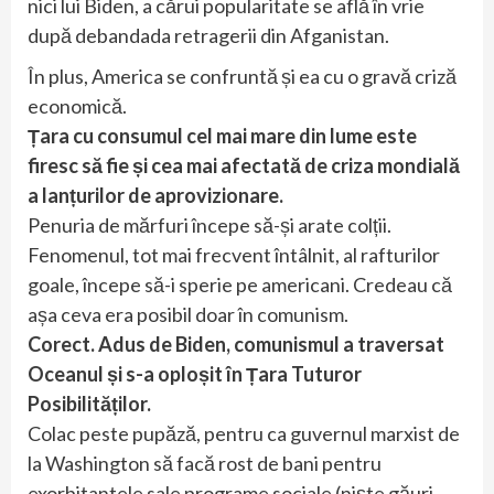
nici lui Biden, a cărui popularitate se află în vrie
după debandada retragerii din Afganistan.
În plus, America se confruntă și ea cu o gravă criză
economică.
Țara cu consumul cel mai mare din lume este
firesc să fie și cea mai afectată de criza mondială
a lanțurilor de aprovizionare.
Penuria de mărfuri începe să-și arate colții.
Fenomenul, tot mai frecvent întâlnit, al rafturilor
goale, începe să-i sperie pe americani. Credeau că
așa ceva era posibil doar în comunism.
Corect. Adus de Biden, comunismul a traversat
Oceanul și s-a oploșit în Țara Tuturor
Posibilităților.
Colac peste pupăză, pentru ca guvernul marxist de
la Washington să facă rost de bani pentru
exorbitantele sale programe sociale (niște găuri