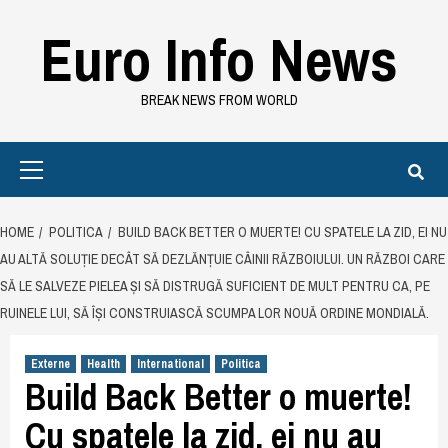
Skip
Euro Info News
to
content
BREAK NEWS FROM WORLD
Primary
Menu
HOME
POLITICA
BUILD BACK BETTER O MUERTE! CU SPATELE LA ZID, EI NU
AU ALTĂ SOLUȚIE DECÂT SĂ DEZLĂNȚUIE CÂINII RĂZBOIULUI. UN RĂZBOI CARE
SĂ LE SALVEZE PIELEA ȘI SĂ DISTRUGĂ SUFICIENT DE MULT PENTRU CA, PE
RUINELE LUI, SĂ ÎȘI CONSTRUIASCĂ SCUMPA LOR NOUĂ ORDINE MONDIALĂ.
Externe
Health
International
Politica
Build Back Better o muerte!
Cu spatele la zid, ei nu au