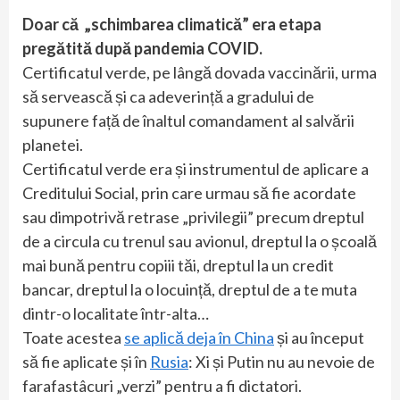
Doar că „schimbarea climatică” era etapa
pregătită după pandemia COVID.
Certificatul verde, pe lângă dovada vaccinării, urma
să servească și ca adeverință a gradului de
supunere față de înaltul comandament al salvării
planetei.
Certificatul verde era și instrumentul de aplicare a
Creditului Social, prin care urmau să fie acordate
sau dimpotrivă retrase „privilegii” precum dreptul
de a circula cu trenul sau avionul, dreptul la o școală
mai bună pentru copiii tăi, dreptul la un credit
bancar, dreptul la o locuință, dreptul de a te muta
dintr-o localitate într-alta…
Toate acestea
se aplică deja în China
și au început
să fie aplicate și în
Rusia
: Xi și Putin nu au nevoie de
farafastâcuri „verzi” pentru a fi dictatori.