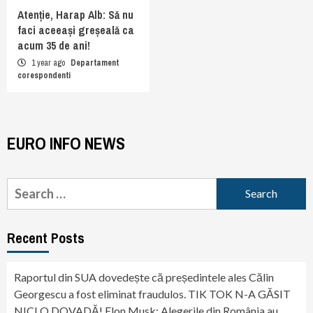
Atenție, Harap Alb: Să nu
faci aceeași greșeală ca
acum 35 de ani!
1 year ago
Departament
corespondenti
EURO INFO NEWS
Search
for:
Recent Posts
Raportul din SUA dovedește că președintele ales Călin
Georgescu a fost eliminat fraudulos. TIK TOK N-A GĂSIT
NICI O DOVADĂ! Elon Musk: Alegerile din România au