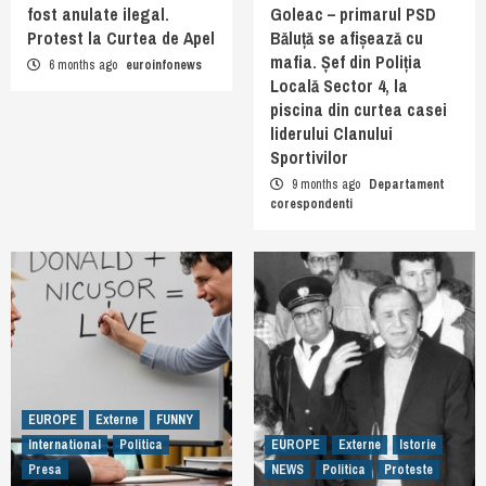
fost anulate ilegal.
Goleac – primarul PSD
Protest la Curtea de Apel
Băluță se afișează cu
mafia. Șef din Poliția
6 months ago
euroinfonews
Locală Sector 4, la
piscina din curtea casei
liderului Clanului
Sportivilor
9 months ago
Departament
corespondenti
EUROPE
Externe
FUNNY
International
Politica
EUROPE
Externe
Istorie
Presa
NEWS
Politica
Proteste