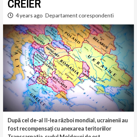
CREIER
4 years ago
Departament corespondenti
După cel de-al II-lea război mondial, ucrainenii au
fost recompensați cu anexarea teritoriilor
Transcarpatia, sudul Moldovei de est