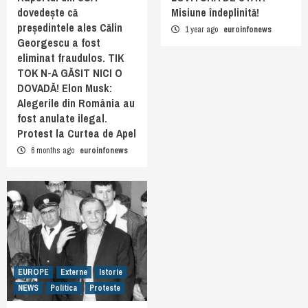
dovedește că
Misiune îndeplinită!
președintele ales Călin
1 year ago
euroinfonews
Georgescu a fost
eliminat fraudulos. TIK
TOK N-A GĂSIT NICI O
DOVADĂ! Elon Musk:
Alegerile din România au
fost anulate ilegal.
Protest la Curtea de Apel
6 months ago
euroinfonews
EUROPE
Externe
Istorie
NEWS
Politica
Proteste