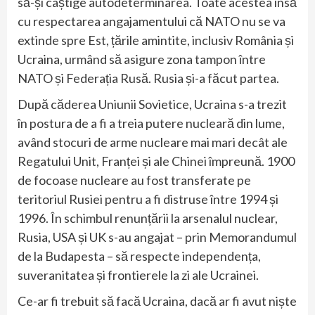
să-și câștige autodeterminarea. Toate acestea însă
cu respectarea angajamentului că NATO nu se va
extinde spre Est, țările amintite, inclusiv România și
Ucraina, urmând să asigure zona tampon între
NATO și Federația Rusă. Rusia și-a făcut partea.
După căderea Uniunii Sovietice, Ucraina s-a trezit
în postura de a fi a treia putere nucleară din lume,
având stocuri de arme nucleare mai mari decât ale
Regatului Unit, Franței și ale Chinei împreună. 1900
de focoase nucleare au fost transferate pe
teritoriul Rusiei pentru a fi distruse între 1994 și
1996. În schimbul renunțării la arsenalul nuclear,
Rusia, USA și UK s-au angajat – prin Memorandumul
de la Budapesta – să respecte independența,
suveranitatea și frontierele la zi ale Ucrainei.
Ce-ar fi trebuit să facă Ucraina, dacă ar fi avut niște