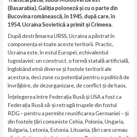
(Basarabia), Galiția poloneză și cu o parte din
Bucovina românească, în 1945, după care, în
1954, Ucraina Sovietică a primit și Crimeea.
După destrămarea URSS, Ucraina a păstrat în
componența ei toate aceste teritorii. Practic,
Ucraina este, în estul Europei, echivalentul
Iugoslaviei: un construct, o formă statală artificială,
înglobând etnii diverse și fostele teritorii ale
acestora, deci zone cu potențial pentru o politică de
învrăjbire, de dezorganizare, de conflict și de haos.
Înțelegerea între Federația Rusă și USA a fost ca
Federația Rusă să-și retragă trupele din fostul
RDG – pentru a permite reunificarea Germaniei – și
din fostele țări comuniste Cehia, Polonia, Ungaria,
Bulgaria, Letonia, Estonia, Lituania, țări care urmau