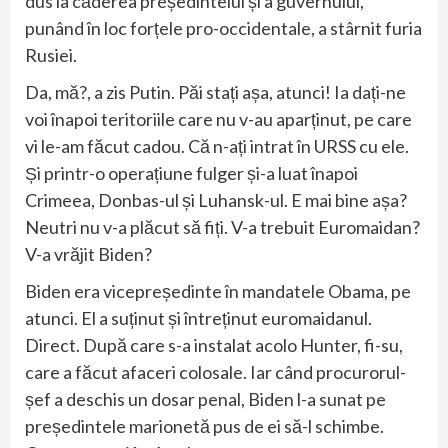
dus la căderea președintelui și a guvernului,
punând în loc forțele pro-occidentale, a stârnit furia
Rusiei.
Da, mă?, a zis Putin. Păi stați așa, atunci! Ia dați-ne
voi înapoi teritoriile care nu v-au aparținut, pe care
vi le-am făcut cadou. Că n-ați intrat în URSS cu ele.
Și printr-o operațiune fulger și-a luat înapoi
Crimeea, Donbas-ul și Luhansk-ul. E mai bine așa?
Neutri nu v-a plăcut să fiți. V-a trebuit Euromaidan?
V-a vrăjit Biden?
Biden era vicepreședinte în mandatele Obama, pe
atunci. El a suținut și întreținut euromaidanul.
Direct. După care s-a instalat acolo Hunter, fi-su,
care a făcut afaceri colosale. Iar când procurorul-
șef a deschis un dosar penal, Biden l-a sunat pe
președintele marionetă pus de ei să-l schimbe.