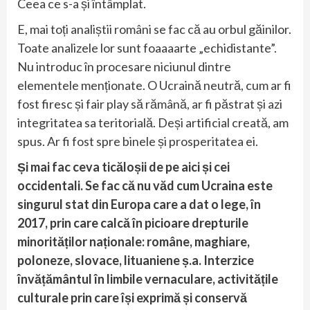
Ceea ce s-a și întâmplat.
E, mai toți analiștii români se fac că au orbul găinilor.
Toate analizele lor sunt foaaaarte „echidistante”.
Nu introduc în procesare niciunul dintre
elementele menționate. O Ucraină neutră, cum ar fi
fost firesc și fair play să rămână, ar fi păstrat și azi
integritatea sa teritorială. Deși artificial creată, am
spus. Ar fi fost spre binele și prosperitatea ei.
Și mai fac ceva ticăloșii de pe aici și cei
occidentali. Se fac că nu văd cum Ucraina este
singurul stat din Europa care a dat o lege, în
2017, prin care calcă în picioare drepturile
minorităților naționale: române, maghiare,
poloneze, slovace, lituaniene ș.a. Interzice
învățământul în limbile vernaculare, activitățile
culturale prin care își exprimă și conservă