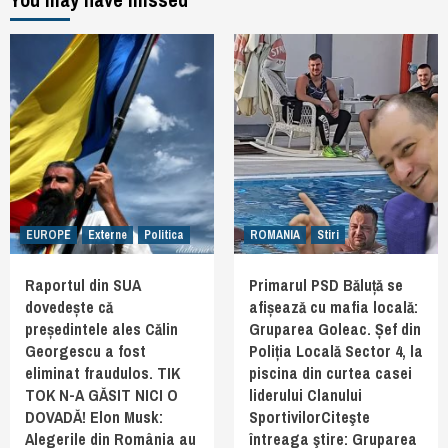
EUROPE
Externe
Politica
ROMANIA
Stiri
Raportul din SUA
Primarul PSD Băluță se
dovedește că
afișează cu mafia locală:
președintele ales Călin
Gruparea Goleac. Șef din
Georgescu a fost
Poliția Locală Sector 4, la
eliminat fraudulos. TIK
piscina din curtea casei
TOK N-A GĂSIT NICI O
liderului Clanului
DOVADĂ! Elon Musk:
SportivilorCiteşte
Alegerile din România au
întreaga ştire: Gruparea