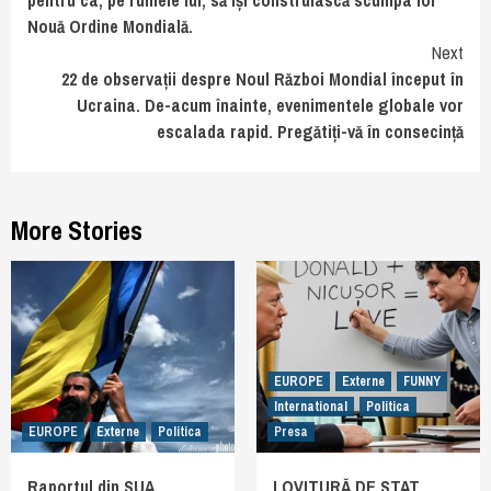
Nouă Ordine Mondială.
Next
22 de observații despre Noul Război Mondial început în
Ucraina. De-acum înainte, evenimentele globale vor
escalada rapid. Pregătiți-vă în consecință
More Stories
EUROPE
Externe
FUNNY
International
Politica
EUROPE
Externe
Politica
Presa
Raportul din SUA
LOVITURĂ DE STAT.