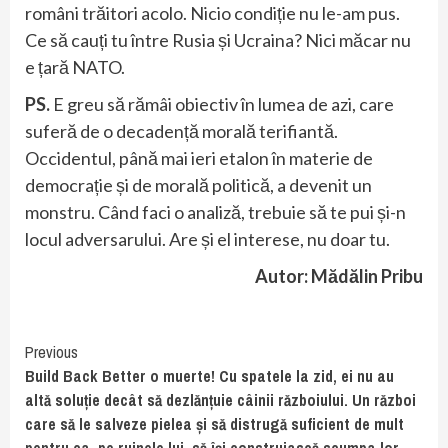
români trăitori acolo. Nicio condiție nu le-am pus.
Ce să cauți tu între Rusia și Ucraina? Nici măcar nu
e țară NATO.
PS.
E greu să rămâi obiectiv în lumea de azi, care
suferă de o decadență morală terifiantă.
Occidentul, până mai ieri etalon în materie de
democrație și de morală politică, a devenit un
monstru. Când faci o analiză, trebuie să te pui și-n
locul adversarului. Are și el interese, nu doar tu.
Autor: Mădălin Pribu
Continue
Previous
Build Back Better o muerte! Cu spatele la zid, ei nu au
Reading
altă soluție decât să dezlănțuie câinii războiului. Un război
care să le salveze pielea și să distrugă suficient de mult
pentru ca, pe ruinele lui, să își construiască scumpa lor