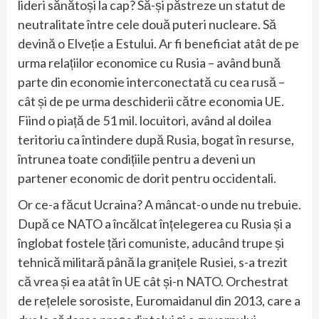
lideri sănătoși la cap? Să-și păstreze un statut de
neutralitate între cele două puteri nucleare. Să
devină o Elveție a Estului. Ar fi beneficiat atât de pe
urma relațiilor economice cu Rusia – având bună
parte din economie interconectată cu cea rusă –
cât și de pe urma deschiderii către economia UE.
Fiind o piață de 51 mil. locuitori, având al doilea
teritoriu ca întindere după Rusia, bogat în resurse,
întrunea toate condițiile pentru a deveni un
partener economic de dorit pentru occidentali.
Or ce-a făcut Ucraina? A mâncat-o unde nu trebuie.
După ce NATO a încălcat înțelegerea cu Rusia și a
înglobat fostele țări comuniste, aducând trupe și
tehnică militară până la granițele Rusiei, s-a trezit
că vrea și ea atât în UE cât și-n NATO. Orchestrat
de rețelele sorosiste, Euromaidanul din 2013, care a