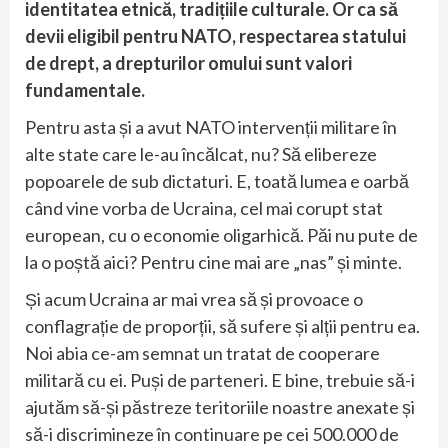
identitatea etnică, tradițiile culturale. Or ca să
devii eligibil pentru NATO, respectarea statului
de drept, a drepturilor omului sunt valori
fundamentale.
Pentru asta și a avut NATO intervenții militare în
alte state care le-au încălcat, nu? Să elibereze
popoarele de sub dictaturi. E, toată lumea e oarbă
când vine vorba de Ucraina, cel mai corupt stat
european, cu o economie oligarhică. Păi nu pute de
la o poștă aici? Pentru cine mai are „nas” și minte.
Și acum Ucraina ar mai vrea să și provoace o
conflagrație de proporții, să sufere și alții pentru ea.
Noi abia ce-am semnat un tratat de cooperare
militară cu ei. Puși de parteneri. E bine, trebuie să-i
ajutăm să-și păstreze teritoriile noastre anexate și
să-i discrimineze în continuare pe cei 500.000 de