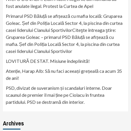
fost anulate ilegal. Protest la Curtea de Apel
Primarul PSD Băluță se afișează cu mafia locală: Gruparea
Goleac. Șef din Poliția Locală Sector 4, la piscina din curtea
casei liderului Clanului SportivilorCiteşte întreaga ştire:
Gruparea Goleac – primarul PSD Băluță se afișează cu
mafia. Șef din Poliția Locală Sector 4, la piscina din curtea
casei liderului Clanului Sportivilor
LOVITURĂ DE STAT. Misiune îndeplinită!
Atenție, Harap Alb: Să nu faci aceeași greșeală ca acum 35
de ani!
PSD, divizat de suveranism și scandaluri interne. Doar
scaunul de premier îl mai ține pe Ciolacu în fruntea
partidului. PSD se destramă din interior.
Archives