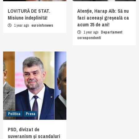
LOVITURĂ DE STAT.
Atenție, Harap Alb: Să nu
Misiune îndeplinită!
faci aceeași greșeală ca
acum 35 de ani!
1 year ago
euroinfonews
1 year ago
Departament
corespondenti
Politica
Presa
PSD, divizat de
suveranism și scandaluri