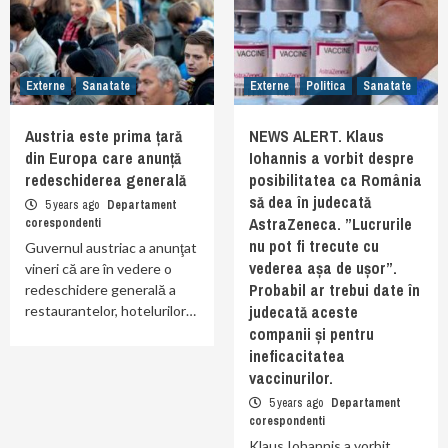
Externe
Sanatate
Externe
Politica
Sanatate
Austria este prima țară
NEWS ALERT. Klaus
din Europa care anunță
Iohannis a vorbit despre
redeschiderea generală
posibilitatea ca România
să dea în judecată
5 years ago
Departament
AstraZeneca. ”Lucrurile
corespondenti
nu pot fi trecute cu
Guvernul austriac a anunţat
vederea așa de ușor”.
vineri că are în vedere o
Probabil ar trebui date în
redeschidere generală a
judecată aceste
restaurantelor, hotelurilor…
companii și pentru
ineficacitatea
vaccinurilor.
5 years ago
Departament
corespondenti
Klaus Iohannis a vorbit