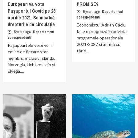
European va vota
PROMISE?
Pașaportul Covid pe 28
5 years ago
Departament
aprilie 2021. Se încalcă
corespondenti
drepturile de circulație
Economistul Adrian Câciu
face o prognoză în privința
5 years ago
Departament
corespondenti
programele operaționale
2021-2027 și afirmă cu
Pașapoartele verzi vor fi
tărie…
emise de fiecare stat
membru, inclusiv Islanda,
Norvegia, Lichtenstein și
Elveția,…