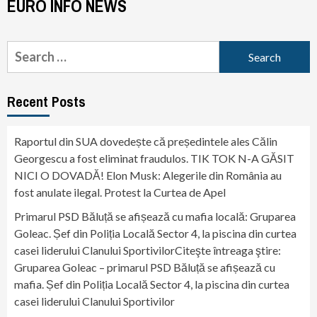
EURO INFO NEWS
Search
for:
Recent Posts
Raportul din SUA dovedește că președintele ales Călin
Georgescu a fost eliminat fraudulos. TIK TOK N-A GĂSIT
NICI O DOVADĂ! Elon Musk: Alegerile din România au
fost anulate ilegal. Protest la Curtea de Apel
Primarul PSD Băluță se afișează cu mafia locală: Gruparea
Goleac. Șef din Poliția Locală Sector 4, la piscina din curtea
casei liderului Clanului SportivilorCiteşte întreaga ştire:
Gruparea Goleac – primarul PSD Băluță se afișează cu
mafia. Șef din Poliția Locală Sector 4, la piscina din curtea
casei liderului Clanului Sportivilor