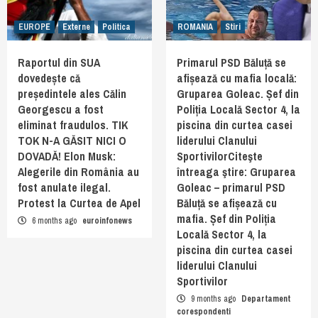
EUROPE
Externe
Politica
ROMANIA
Stiri
Raportul din SUA
Primarul PSD Băluță se
dovedește că
afișează cu mafia locală:
președintele ales Călin
Gruparea Goleac. Șef din
Georgescu a fost
Poliția Locală Sector 4, la
eliminat fraudulos. TIK
piscina din curtea casei
TOK N-A GĂSIT NICI O
liderului Clanului
DOVADĂ! Elon Musk:
SportivilorCiteşte
Alegerile din România au
întreaga ştire: Gruparea
fost anulate ilegal.
Goleac – primarul PSD
Protest la Curtea de Apel
Băluță se afișează cu
mafia. Șef din Poliția
6 months ago
euroinfonews
Locală Sector 4, la
piscina din curtea casei
liderului Clanului
Sportivilor
9 months ago
Departament
corespondenti