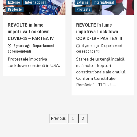
Externe
International
Externe
International
Proteste
Proteste
REVOLTE în lume
REVOLTE în lume
împotriva Lockdown
împotriva Lockdown
COVID-19 – PARTEA IV
COVID-19 – PARTEA III
6 years ago
Departament
6 years ago
Departament
corespondenti
corespondenti
Protestele împotriva
Starea de urgență încalcă
Lockdown continuă în USA.
mai multe drepturi
constituționale ale omului.
Conform Constituţiei
României – TITLUL…
Posts
Previous
1
2
pagination