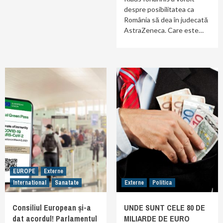
despre posibilitatea ca
România să dea în judecată
AstraZeneca. Care este…
EUROPE
Externe
International
Sanatate
Externe
Politica
Consiliul European și-a
UNDE SUNT CELE 80 DE
dat acordul! Parlamentul
MILIARDE DE EURO