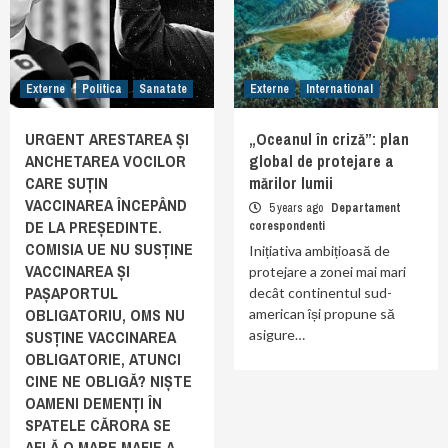
Externe
Politica
Sanatate
Externe
International
URGENT ARESTAREA ȘI
„Oceanul în criză”: plan
ANCHETAREA VOCILOR
global de protejare a
CARE SUȚIN
mărilor lumii
VACCINAREA ÎNCEPÂND
5 years ago
Departament
DE LA PREȘEDINTE.
corespondenti
COMISIA UE NU SUSȚINE
Inițiativa ambițioasă de
VACCINAREA ȘI
protejare a zonei mai mari
PAȘAPORTUL
decât continentul sud-
OBLIGATORIU, OMS NU
american își propune să
SUSȚINE VACCINAREA
asigure…
OBLIGATORIE, ATUNCI
CINE NE OBLIGĂ? NIȘTE
OAMENI DEMENȚI ÎN
SPATELE CĂRORA SE
AFLĂ O MARE MAFIE A