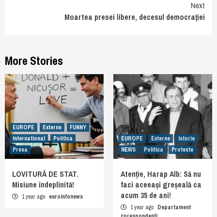
Next
Moartea presei libere, decesul democraţiei
More Stories
EUROPE
Externe
FUNNY
International
Politica
EUROPE
Externe
Istorie
Presa
NEWS
Politica
Proteste
LOVITURĂ DE STAT.
Atenție, Harap Alb: Să nu
Misiune îndeplinită!
faci aceeași greșeală ca
acum 35 de ani!
1 year ago
euroinfonews
1 year ago
Departament
corespondenti