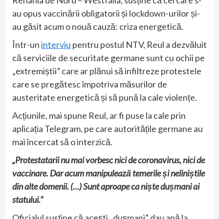
Renania de Nord – Westfalia, susține că cei care s-
au opus vaccinării obligatorii și lockdown-urilor și-
au găsit acum o nouă cauză: criza energetică.
Într-un
interviu
pentru postul NTV, Reul a dezvăluit
că serviciile de securitate germane sunt cu ochii pe
„extremiștii” care ar plănui să infiltreze protestele
care se pregătesc împotriva măsurilor de
austeritate energetică și să pună la cale violențe.
Acțiunile, mai spune Reul, ar fi puse la cale prin
aplicația Telegram, pe care autoritățile germane au
mai încercat să o interzică.
„Protestatarii nu mai vorbesc nici de coronavirus, nici de
vaccinare. Dar acum manipulează temerile și neliniștile
din alte domenii. (…) Sunt aproape ca niște dușmani ai
statului.”
Oficialul susține că acești „dușmani” dau apă la