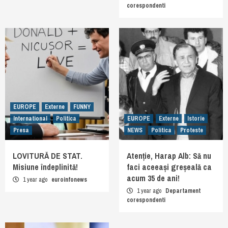
corespondenti
EUROPE
Externe
FUNNY
International
Politica
EUROPE
Externe
Istorie
Presa
NEWS
Politica
Proteste
LOVITURĂ DE STAT.
Atenție, Harap Alb: Să nu
Misiune îndeplinită!
faci aceeași greșeală ca
acum 35 de ani!
1 year ago
euroinfonews
1 year ago
Departament
corespondenti