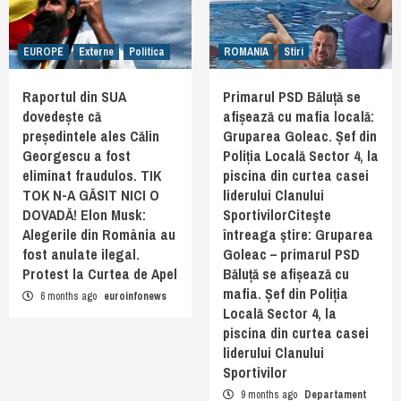
EUROPE
Externe
Politica
ROMANIA
Stiri
Raportul din SUA
Primarul PSD Băluță se
dovedește că
afișează cu mafia locală:
președintele ales Călin
Gruparea Goleac. Șef din
Georgescu a fost
Poliția Locală Sector 4, la
eliminat fraudulos. TIK
piscina din curtea casei
TOK N-A GĂSIT NICI O
liderului Clanului
DOVADĂ! Elon Musk:
SportivilorCiteşte
Alegerile din România au
întreaga ştire: Gruparea
fost anulate ilegal.
Goleac – primarul PSD
Protest la Curtea de Apel
Băluță se afișează cu
mafia. Șef din Poliția
6 months ago
euroinfonews
Locală Sector 4, la
piscina din curtea casei
liderului Clanului
Sportivilor
9 months ago
Departament