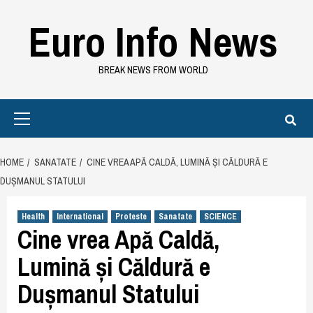
Skip
Euro Info News
to
content
BREAK NEWS FROM WORLD
Primary
Menu
HOME
SANATATE
CINE VREA APĂ CALDĂ, LUMINĂ ȘI CĂLDURĂ E
DUȘMANUL STATULUI
Health
International
Proteste
Sanatate
SCIENCE
Cine vrea Apă Caldă,
Lumină și Căldură e
Dușmanul Statului