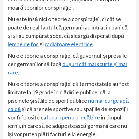
moară teoriilor conspirației.
Nu este însă nici o teorie a conspirației, ci cât se
poate de real faptul că germanii au intrat în panică
și și-au cumpărat sobe, că aleargă disperați după
lemne de foc
și
radiatoare electrice
.
Nu e o teorie a conspirației că guvernul și presa le
cer germanilor să facă
dușuri cât mai scurte și mai
rare
.
Nu e o teorie a conspirației că termostatele au fost
limitate la 19 grade în clădirile publice, că la
piscinele și sălile de sport publice
nu mai curge apă
caldă
și că arenele sportive sau spațiile de expoziții
vor fi folosite ca
locuri pentru încălzire
în timpul
iernii, în care să se adăpostească germanii care nu
își vor putea plăti facturile la energie.