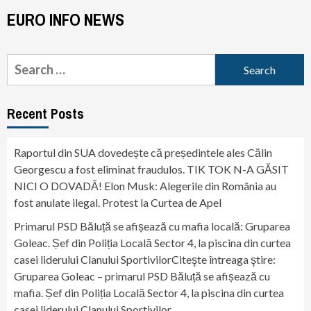
EURO INFO NEWS
Search
for:
Recent Posts
Raportul din SUA dovedește că președintele ales Călin
Georgescu a fost eliminat fraudulos. TIK TOK N-A GĂSIT
NICI O DOVADĂ! Elon Musk: Alegerile din România au
fost anulate ilegal. Protest la Curtea de Apel
Primarul PSD Băluță se afișează cu mafia locală: Gruparea
Goleac. Șef din Poliția Locală Sector 4, la piscina din curtea
casei liderului Clanului SportivilorCiteşte întreaga ştire:
Gruparea Goleac – primarul PSD Băluță se afișează cu
mafia. Șef din Poliția Locală Sector 4, la piscina din curtea
casei liderului Clanului Sportivilor