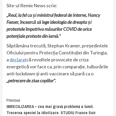
Site-ul Remix News scrie:
„Reul, la fel ca și ministrul federal de Interne, Nancy
Faeser, încearcă să lege ideologia de dreapta și
protestele împotriva măsurilor COVID de orice
potențiale proteste din iarnă.”
Săptămâna trecută, Stephan Kramer, președintele
Oficiului pentru Protecția Constituției din Turingia,
a
declarat
că revoltele provocate de criza
energetică vor face ca, prin comparație, tulburările
anti-lockdown și anti-vaccinare să pară ca o
„petrecere de ziua copiilor”.
Continue
Previous
IMBECILIZAREA – cea mai gravă problemă a lumii.
Reading
Trecerea speciei la idiotizare. STUDIU France Soir