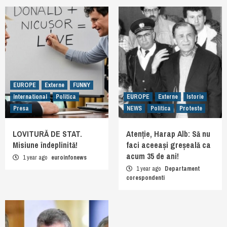
EUROPE
Externe
FUNNY
International
Politica
EUROPE
Externe
Istorie
Presa
NEWS
Politica
Proteste
LOVITURĂ DE STAT.
Atenție, Harap Alb: Să nu
Misiune îndeplinită!
faci aceeași greșeală ca
acum 35 de ani!
1 year ago
euroinfonews
1 year ago
Departament
corespondenti