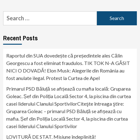
Search
for:
Recent Posts
Raportul din SUA dovedește că președintele ales Călin
Georgescu a fost eliminat fraudulos. TIK TOK N-A GĂSIT
NICI O DOVADĂ! Elon Musk: Alegerile din România au
fost anulate ilegal. Protest la Curtea de Apel
Primarul PSD Băluță se afișează cu mafia locală: Gruparea
Goleac. Șef din Poliția Locală Sector 4, la piscina din curtea
casei liderului Clanului SportivilorCiteşte întreaga ştire:
Gruparea Goleac – primarul PSD Băluță se afișează cu
mafia. Șef din Poliția Locală Sector 4, la piscina din curtea
casei liderului Clanului Sportivilor
LOVITURĂ DE STAT. Misiune îndeplinită!