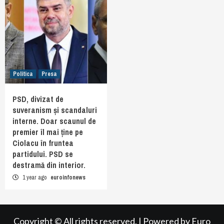
Politica
Presa
PSD, divizat de
suveranism și scandaluri
interne. Doar scaunul de
premier îl mai ține pe
Ciolacu în fruntea
partidului. PSD se
destramă din interior.
1 year ago
euroinfonews
Copyright © All rights reserved.
|
Powered by
Euro