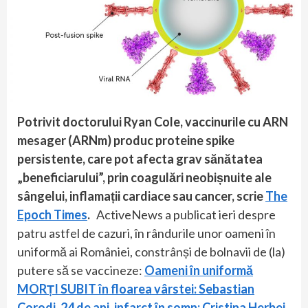
Potrivit doctorului Ryan Cole, vaccinurile cu ARN
mesager (ARNm) produc proteine spike
persistente, care pot afecta grav sănătatea
„beneficiarului”, prin coagulări neobișnuite ale
sângelui, inflamații cardiace sau cancer, scrie
The
Epoch Times
.
ActiveNews a publicat ieri despre
patru astfel de cazuri, în rândurile unor oameni în
uniformă ai României, constrânși de bolnavii de (la)
putere să se vaccineze:
Oameni în uniformă
MORȚI SUBIT în floarea vârstei: Sebastian
Corodi, 24 de ani, infarct în somn; Cristina Herbei,