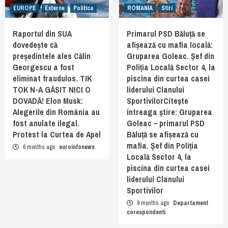
EUROPE
Externe
Politica
ROMANIA
Stiri
Raportul din SUA
Primarul PSD Băluță se
dovedește că
afișează cu mafia locală:
președintele ales Călin
Gruparea Goleac. Șef din
Georgescu a fost
Poliția Locală Sector 4, la
eliminat fraudulos. TIK
piscina din curtea casei
TOK N-A GĂSIT NICI O
liderului Clanului
DOVADĂ! Elon Musk:
SportivilorCiteşte
Alegerile din România au
întreaga ştire: Gruparea
fost anulate ilegal.
Goleac – primarul PSD
Protest la Curtea de Apel
Băluță se afișează cu
mafia. Șef din Poliția
6 months ago
euroinfonews
Locală Sector 4, la
piscina din curtea casei
liderului Clanului
Sportivilor
9 months ago
Departament
corespondenti