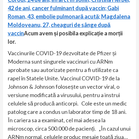
42 de ani, cancer fulminant după vaccin; Gabi
Roman, 43, embolie pulmonară acută; Magdalena
Moldoveanu, 27, cheaguri de sânge după
vaccin
Acum avem și posibila explicație a morții
lor.
Vaccinurile COVID-19 dezvoltate de Pfizer și
Moderna sunt singurele vaccinuri cu ARNm
aprobate sau autorizate pentru a fi utilizate ca
rapel în Statele Unite. Vaccinul COVID-19 de la
Johnson & Johnson folosește un vector viral, o
versiune modificată a virusului, pentru a instrui
celulele să producă anticorpi. Cole este un medic
patolog care a condus un laborator timp de 18 ani.
În cariera sa a examinat, cel mai adesea la
microscop, circa 500.000 de pacienți. „În cazul unui
ARNm normal, celulele produc mesaje toată ziua…