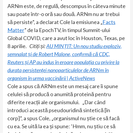
ARNm este, de regulă, descompus în câteva minute
sau poate într-o oră sau două. ARNm nu ar trebui
să persiste”, a declarat Cole la emisiunea „
Facts
Matter
” de la EpochTV, în timpul Summit-ului
Global COVID, care a avut loc în Houston, Texas, pe
8 aprilie.
Citiți și:
AU MINȚIT: Un nou studiu exploziv,
semnalat și de Robert Malone, confirmă că CDC,
Reuters și AP au indus în eroare populația cu privire la
durata persistenței nanoparticulelor de ARNm în
organism în urma vaccinării | ActiveNews
Cole a spus că ARNm este un mesaj care îi spune
celulei să producă o anumită proteină pentru
diferite reacții ale organismului. „Dar când
introduci această pseudouridină sintetică [în
corp]”, a spus Cole, „organismul nu știe ce să facă
cu ea. Se uită la ea și spune: ‘Hmm, nu știu ce să