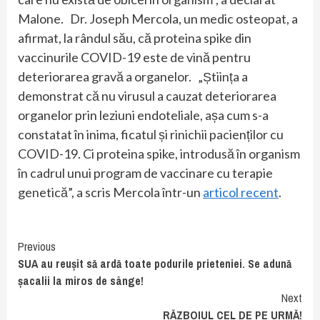
Malone. Dr. Joseph Mercola, un medic osteopat, a
afirmat, la rândul său, că proteina spike din
vaccinurile COVID-19 este de vină pentru
deteriorarea gravă a organelor. „Știința a
demonstrat că nu virusul a cauzat deteriorarea
organelor prin leziuni endoteliale, așa cum s-a
constatat în inima, ficatul și rinichii pacienților cu
COVID-19. Ci proteina spike, introdusă în organism
în cadrul unui program de vaccinare cu terapie
genetică”, a scris Mercola într-un
articol recent
.
Continue
Previous
SUA au reușit să ardă toate podurile prieteniei. Se adună
Reading
șacalii la miros de sânge!
Next
RĂZBOIUL CEL DE PE URMĂ!