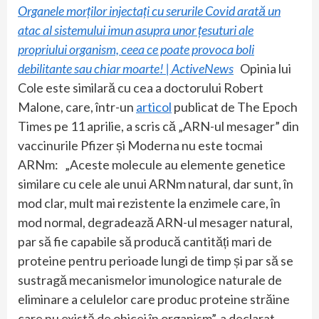
Organele morților injectați cu serurile Covid arată un
atac al sistemului imun asupra unor țesuturi ale
propriului organism, ceea ce poate provoca boli
debilitante sau chiar moarte! | ActiveNews
Opinia lui
Cole este similară cu cea a doctorului Robert
Malone, care, într-un
articol
publicat de The Epoch
Times pe 11 aprilie, a scris că „ARN-ul mesager” din
vaccinurile Pfizer și Moderna nu este tocmai
ARNm: „Aceste molecule au elemente genetice
similare cu cele ale unui ARNm natural, dar sunt, în
mod clar, mult mai rezistente la enzimele care, în
mod normal, degradează ARN-ul mesager natural,
par să fie capabile să producă cantități mari de
proteine pentru perioade lungi de timp și par să se
sustragă mecanismelor imunologice naturale de
eliminare a celulelor care produc proteine străine
care nu există de obicei în organism”, a declarat