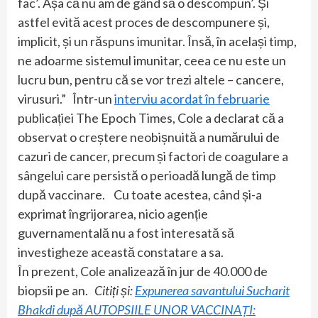
fac’. Așa că nu am de gând să o descompun’. Și
astfel evită acest proces de descompunere și,
implicit, și un răspuns imunitar. Însă, în același timp,
ne adoarme sistemul imunitar, ceea ce nu este un
lucru bun, pentru că se vor trezi altele – cancere,
virusuri.” Într-un
interviu acordat în februarie
publicației The Epoch Times, Cole a declarat că a
observat o creștere neobișnuită a numărului de
cazuri de cancer, precum și factori de coagulare a
sângelui care persistă o perioadă lungă de timp
după vaccinare. Cu toate acestea, când și-a
exprimat îngrijorarea, nicio agenție
guvernamentală nu a fost interesată să
investigheze această constatare a sa.
În prezent, Cole analizează în jur de 40.000 de
biopsii pe an.
Citiți și:
Expunerea savantului Sucharit
Bhakdi după AUTOPSIILE UNOR VACCINAȚI: