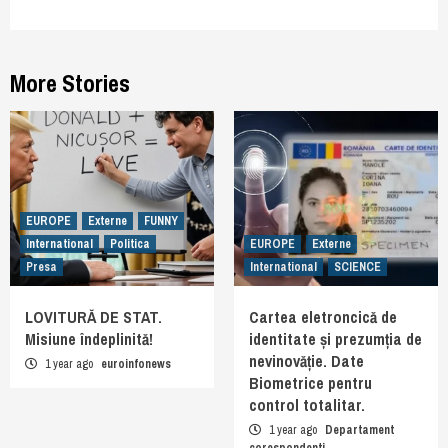
More Stories
EUROPE
Externe
FUNNY
International
Politica
EUROPE
Externe
Presa
International
SCIENCE
LOVITURĂ DE STAT.
Cartea eletroncică de
Misiune îndeplinită!
identitate și prezumția de
nevinovăție. Date
1 year ago
euroinfonews
Biometrice pentru
control totalitar.
1 year ago
Departament
corespondenti