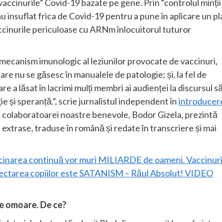
accinurile” Covid-19 bazate pe gene. Prin “controlul minții”
au insuflat frica de Covid-19 pentru a pune în aplicare un p
vaccinurile periculoase cu ARNm înlocuitorul tuturor
lul mecanism imunologic al leziunilor provocate de vaccinuri,
are nu se găsesc în manualele de patologie; și, la fel de
re a lăsat în lacrimi mulți membri ai audienței la discursul s
ație și speranță.”, scrie jurnalistul independent în
introducer
ța colaboratoarei noastre benevole, Bodor Gizela, prezintă
rase, traduse în română și redate în transcriere și mai
ccinarea continuă vor muri MILIARDE de oameni. Vaccinuri
 injectarea copiilor este SATANISM – Răul Absolut! VIDEO
 te omoare. De ce?