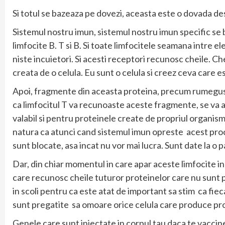
Si totul se bazeaza pe dovezi, aceasta este o dovada de
Sistemul nostru imun, sistemul nostru imun specific se b
limfocite B. T si B. Si toate limfocitele seamana intre e
niste incuietori. Si acesti receptori recunosc cheile. C
creata de o celula. Eu sunt o celula si creez ceva care este
Apoi, fragmente din aceasta proteina, precum rumegusu
ca limfocitul T va recunoaste aceste fragmente, se va at
valabil si pentru proteinele create de propriul organism
natura ca atunci cand sistemul imun opreste acest proces
sunt blocate, asa incat nu vor mai lucra. Sunt date la o p
Dar, din chiar momentul in care apar aceste limfocite in 
care recunosc cheile tuturor proteinelor care nu sunt pr
in scoli pentru ca este atat de important sa stim ca fiec
sunt pregatite sa omoare orice celula care produce prot
Genele care sunt injectate in corpul tau daca te vaccine