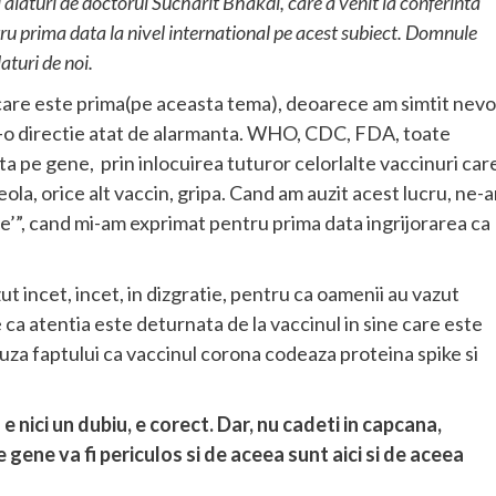
alaturi de doctorul Sucharit Bhakdi, care a venit la conferinta
ru prima data la nivel international pe acest subiect. Domnule
turi de noi.
 care este prima(pe aceasta tema), deoarece am simtit nevo
tr-o directie atat de alarmanta. WHO, CDC, FDA, toate
ata pe gene, prin inlocuirea tuturor celorlalte vaccinuri car
eola, orice alt vaccin, gripa. Cand am auzit acest lucru, ne-
e’”, cand mi-am exprimat pentru prima data ingrijorarea ca
 incet, incet, in dizgratie, pentru ca oamenii au vazut
a atentia este deturnata de la vaccinul in sine care este
cauza faptului ca vaccinul corona codeaza proteina spike si
 nici un dubiu, e corect. Dar, nu cadeti in capcana,
 gene va fi periculos si de aceea sunt aici si de aceea