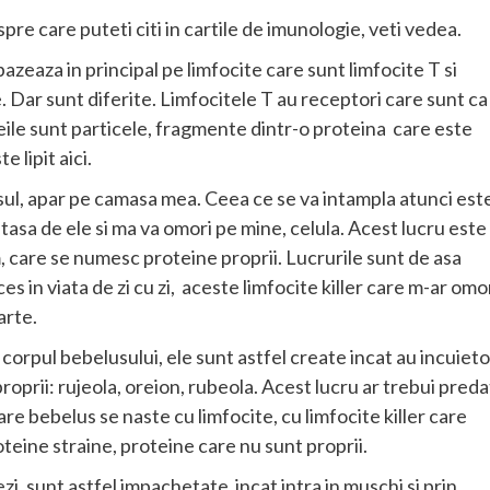
spre care puteti citi in cartile de imunologie, veti vedea.
azeaza in principal pe limfocite care sunt limfocite T si
le. Dar sunt diferite. Limfocitele T au receptori care sunt ca
heile sunt particele, fragmente dintr-o proteina care este
 lipit aici.
l, apar pe camasa mea. Ceea ce se va intampla atunci est
asa de ele si ma va omori pe mine, celula. Acest lucru este
, care se numesc proteine proprii. Lucrurile sunt de asa
 in viata de zi cu zi, aceste limfocite killer care m-ar omor
arte.
corpul bebelusului, ele sunt astfel create incat au incuieto
oprii: rujeola, oreion, rubeola. Acest lucru ar trebui preda
are bebelus se naste cu limfocite, cu limfocite killer care
eine straine, proteine care nu sunt proprii.
zi, sunt astfel impachetate incat intra in muschi si prin