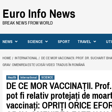
Skip
Euro Info News
to
content
BREAK NEWS FROM WORLD
NEWS
SCIENCE
SPORT
TRAVEL
UT
HOME
INTERNATIONAL
DE CE MOR VACCINAȚII. PROF. DR. SUCHARIT BH
GRAV: OMENIREA ESTE UCISĂ! VIDEO TRADUS ÎN ROMÂNĂ
Health
International
SCIENCE
DE CE MOR VACCINAȚII. Prof. 
pot fi relativ protejați de moart
vaccinați: OPRIȚI ORICE EFOR