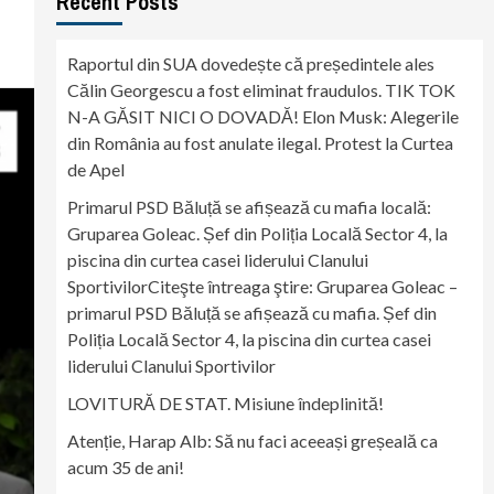
Recent Posts
Raportul din SUA dovedește că președintele ales
Călin Georgescu a fost eliminat fraudulos. TIK TOK
N-A GĂSIT NICI O DOVADĂ! Elon Musk: Alegerile
din România au fost anulate ilegal. Protest la Curtea
de Apel
Primarul PSD Băluță se afișează cu mafia locală:
Gruparea Goleac. Șef din Poliția Locală Sector 4, la
piscina din curtea casei liderului Clanului
SportivilorCiteşte întreaga ştire: Gruparea Goleac –
primarul PSD Băluță se afișează cu mafia. Șef din
Poliția Locală Sector 4, la piscina din curtea casei
liderului Clanului Sportivilor
LOVITURĂ DE STAT. Misiune îndeplinită!
Atenție, Harap Alb: Să nu faci aceeași greșeală ca
acum 35 de ani!