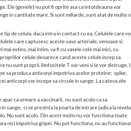
ge. Ele (genele) nu pot fi oprite asa ca intotdeauna vor
nge in cantitate mare. Si sunt miliarde, sunt atat de multe s
 tip de celula, daca intra in contact cu ea. Celulele care vo
lulele care captusesc aceste vase arteriale, venoase si
 mai extins, mai intim, va fi cu vasele cele mai mici, cu
 propriilor celule deoarece cand aceste celule incep sa
 nu sunt proprii, limfocitele T vor veni si le vor distruge. 
cepe sa produca anticorpi impotriva acelor proteine: spike,
acei anticorpi vor incepe sa circule in sange. La cateva zile
 apar ca urmare a vaccinarii, nu sunt acolo ca sa
 in sange, ci se prezinta la poarta de intrare (adica la nivelu
acolo. Nu sunt acolo. Din acest motiv nu vor functiona toate
a nici impotriva gripei. Nu pot functiona, nu au functiona