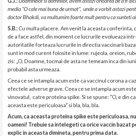
G.J.:
Doamnelor si domnilor, avem astazi onoarea de a fi aici 
media ”O cale mai buna de urmat”, unde a vorbit astazi pent
doctor Bhakdi, va multumim foarte mult pentru ca sunteti ala
S.B.:
Cu multa placere. Am venit la aceasta conferinta,
de a face astfel, din moment ce lucrurile evolueaza in
autoritatile forteaza lucrurile in directia vaccinarii baz
sunt in mod curent folosite in lume: rujeola, oreion, rub
zis: „O, Doamne, tocmai de asta ne temeam inca din iuni
probabil asta urmeaza.
Ceea ce se intampla acum este ca vaccinul corona a cazut
efectele adverse grave. Ceea ce se intampla acum este c
vinovatul, catre proteina spike. Si se spune: ”O, e din 
aceasta este periculoasa” si bla, bla, bla.
Acum, ca aceasta proteina spike este periculoasa, nu e
oameni! Trebuie sa intelegeti ca orice vaccin bazat pe
explic in aceasta dimineta, pentru prima data.