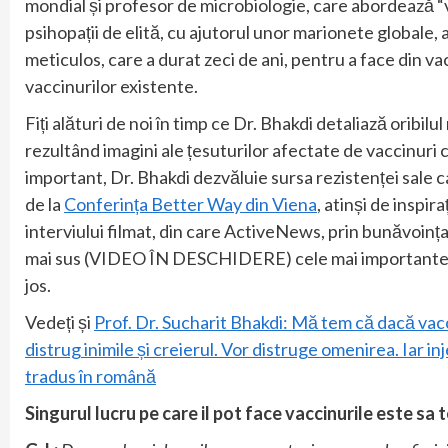
mondial și profesor de microbiologie, care abordează “v
psihopații de elită, cu ajutorul unor marionete globale, 
meticulos, care a durat zeci de ani, pentru a face din 
vaccinurilor existente.
Fiți alături de noi în timp ce Dr. Bhakdi detaliază oribi
rezultând imagini ale țesuturilor afectate de vaccinuri c
important, Dr. Bhakdi dezvăluie sursa rezistenței sale ca
de la
Conferința Better Way din Viena
, atinși de inspir
interviului filmat, din care ActiveNews, prin bunăvoin
mai sus (VIDEO ÎN DESCHIDERE) cele mai importante ext
jos.
Vedeți și
Prof. Dr. Sucharit Bhakdi: Mă tem că dacă va
distrug inimile și creierul. Vor distruge omenirea. Iar
tradus în română
Singurul lucru pe care il pot face vaccinurile este sa