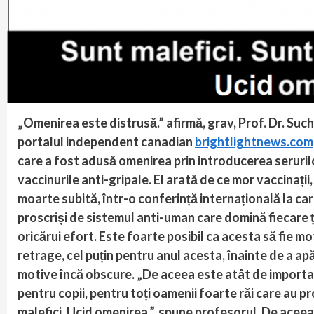
„Omenirea este distrusă.” afirmă, grav, Prof. Dr. Such
portalul independent canadian
brightlightnews.com
care a fost adusă omenirea prin introducerea seruri
vaccinurile anti-gripale. El arată de ce mor vaccinații
moarte subită, într-o conferință internațională la ca
proscriși de sistemul anti-uman care domină fiecar
oricărui efort. Este foarte posibil ca acesta să fie m
retrage, cel puțin pentru anul acesta, înainte de a ap
motive încă obscure. „De aceea este atât de importan
pentru copii, pentru toți oamenii foarte răi care au p
malefici. Ucid omenirea.”, spune profesorul. De aceea 