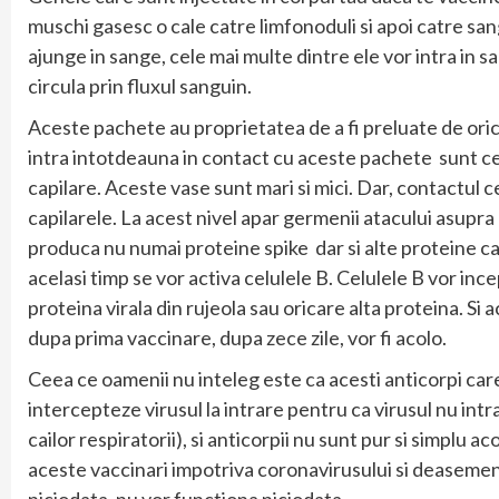
muschi gasesc o cale catre limfonoduli si apoi catre san
ajunge in sange, cele mai multe dintre ele vor intra in sa
circula prin fluxul sanguin.
Aceste pachete au proprietatea de a fi preluate de orice
intra intotdeauna in contact cu aceste pachete sunt ce
capilare. Aceste vase sunt mari si mici. Dar, contactul cel
capilarele. La acest nivel apar germenii atacului asupra
produca nu numai proteine spike dar si alte proteine care
acelasi timp se vor activa celulele B. Celulele B vor in
proteina virala din rujeola sau oricare alta proteina. Si 
dupa prima vaccinare, dupa zece zile, vor fi acolo.
Ceea ce oamenii nu inteleg este ca acesti anticorpi care
intercepteze virusul la intrare pentru ca virusul nu intra
cailor respiratorii), si anticorpii nu sunt pur si simplu 
aceste vaccinari impotriva coronavirusului si deasemene