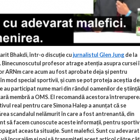
arit Bhakdi, într-o discuție cu
jurnalistul Glen Jung
de la
. Binecunoscutul profesor atrage atenția asupra cursei 
lor ARNm care acum au fost aprobate deja și pentru
, în mod special sportivii, și cum se pot proteja aceștia de
re au participat nume mari din rândul oamenilor de știință
e țară membră a OMS. El recomandă acestora întrerupere
otivul real pentru care Simona Halep a anunțat că se
ărea scandalul nelămurit în care a fost antrenantă, din
t să facem cunoscute aceste informații, pentru sportivi
ropagat aceasta situație. Sunt malefici. Sunt cu adevarat
vă încurajăm și noi să transmiteți acest articol către câț