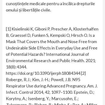
cunoștințele medicale pentru a încălca drepturile
omului și libertățile civile.
[1] Kisielinski K, Giboni P, Prescher A, Klosterhalfen
B, Graessel D, Funken S, Kempski O, Hirsch O. Is a
Mask That Covers the Mouth and Nose Free from
Undesirable Side Effects in Everyday Use and Free
of Potential Hazards? International Journal of
Environmental Research and Public Health. 2021;
18(8):4344.
https://doi.org/10.3390/ijerph18084344 [2]
Roberge, R.J.; Kim, J.-H.; Powell, J.B. N95
Respirator Use during Advanced Pregnancy. Am. J.
Infect. Control 2014, 42, 1097–1100. Epstein, D.;
Korytny, A.; Isenberg, Y.; Marcusohn, E.;
Zukermann, R.; Bishop, B.; Minha, S.; Raz, A.; Miller,