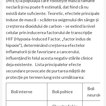
(MIES) la populația care folosește mască rămâne
neclară și nu poate fi estimată, dat fiind că nu
există date suficiente. Teoretic, efectele principale
induse de mască – scăderea oxigenului din sânge și
creșterea dioxidului de carbon – se extind la nivel
celular prin inducerea factorului de transcripție
HIF (Hypoxia-Induced Factor, „factor indus de
hipoxie”), determinând creșterea efectelor
inflamatorii și de favorizare a cancerului,
influențând în felul acesta negativ stările clinice
deja existente. Lista principalelor efecte
secundare provocate de purtarea măștii de
protecție pe termen lung este următoarea:
Boli
Boli interne
Boli psihice
neurologi