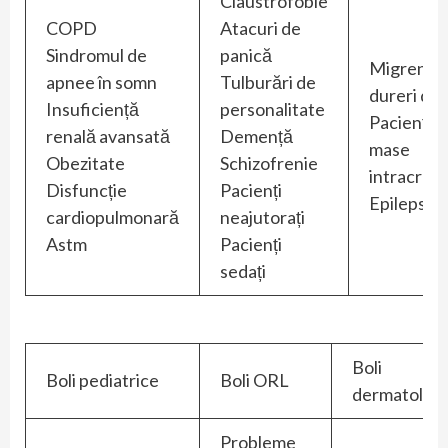
Claustrofobie
COPD
Atacuri de
Sindromul de
panică
Migrene ș
apnee în somn
Tulburări de
dureri de 
Insuficiență
personalitate
Pacienți c
renală avansată
Demență
mase
Obezitate
Schizofrenie
intracran
Disfuncție
Pacienți
Epilepsie
cardiopulmonară
neajutorați
Astm
Pacienți
sedați
Boli
Boli pediatrice
Boli ORL
dermatolog
Probleme