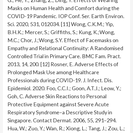
Masks on Human Health and Comfort during the
COVID-19 Pandemic. IOP Conf. Ser. Earth Environ.
Sci. 2020, 531, 012034. [11] Wong, C.K.M.; Yip,
B.H.K.; Mercer, S.; Griffiths, S.; Kung, K.;Wong,
M.C.; Chor, J.;Wong, S.Y. Effect of Facemasks on
Empathy and Relational Continuity: A Randomised
Controlled Trial in Primary Care. BMC Fam. Pract.
2013, 14, 200. [12] Rosner, E. Adverse Effects of
Prolonged Mask Use among Healthcare
Professionals during COVID-19. J. Infect. Dis.
Epidemiol. 2020. Foo, C.C.I.; Goon, A.T.J.; Leow, Y.;
Goh, C. Adverse Skin Reactions to Personal
Protective Equipment against Severe Acute
Respiratory Syndrome–a Descriptive Study in
Singapore. Contact Dermat. 2006, 55, 291–294.
Hua, W.; Zuo, Y.; Wan, R.; Xiong, L.; Tang, J.; Zou, L.;