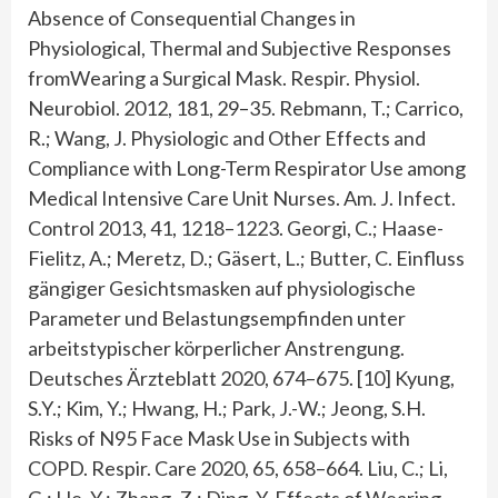
Absence of Consequential Changes in
Physiological, Thermal and Subjective Responses
fromWearing a Surgical Mask. Respir. Physiol.
Neurobiol. 2012, 181, 29–35. Rebmann, T.; Carrico,
R.; Wang, J. Physiologic and Other Effects and
Compliance with Long-Term Respirator Use among
Medical Intensive Care Unit Nurses. Am. J. Infect.
Control 2013, 41, 1218–1223. Georgi, C.; Haase-
Fielitz, A.; Meretz, D.; Gäsert, L.; Butter, C. Einfluss
gängiger Gesichtsmasken auf physiologische
Parameter und Belastungsempfinden unter
arbeitstypischer körperlicher Anstrengung.
Deutsches Ärzteblatt 2020, 674–675. [10] Kyung,
S.Y.; Kim, Y.; Hwang, H.; Park, J.-W.; Jeong, S.H.
Risks of N95 Face Mask Use in Subjects with
COPD. Respir. Care 2020, 65, 658–664. Liu, C.; Li,
G.; He, Y.; Zhang, Z.; Ding, Y. Effects of Wearing