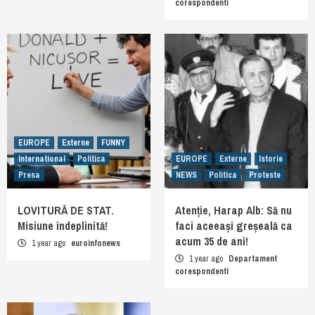
corespondenti
EUROPE
Externe
FUNNY
International
Politica
EUROPE
Externe
Istorie
Presa
NEWS
Politica
Proteste
LOVITURĂ DE STAT.
Atenție, Harap Alb: Să nu
Misiune îndeplinită!
faci aceeași greșeală ca
acum 35 de ani!
1 year ago
euroinfonews
1 year ago
Departament
corespondenti