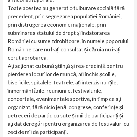
Toate acestea au generat o tulburare socială fără
precedent, prin segregarea populației României,
prin distrugerea economiei naționale, prin
subminarea statului de drept și îndatorarea
României cu sume zdrobitoare, în numele poporului
Român pe care nu l-ați consultat și căruia nu i-ați
cerut aprobarea.
Ați acționat cu bună știință și rea-credință pentru
pierderea locurilor de muncă, ați închis școlile,
bisericile, spitalele, teatrele, ați interzis nunțile,
înmormântările, reuniunile, festivalurile,
concertele, evenimentele sportive, în timp ce ați
organizat, fără nicio jenă, congrese, conferințe și
petreceri de partid cu sute și mii de participanți și
ați dat derogări pentru organizarea de festivaluri cu
zeci de mii de participanți.