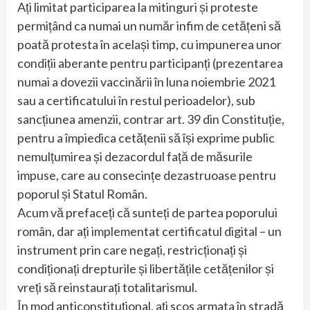
Ați limitat participarea la mitinguri și proteste
permițând ca numai un număr infim de cetățeni să
poată protesta în același timp, cu impunerea unor
condiții aberante pentru participanți (prezentarea
numai a dovezii vaccinării în luna noiembrie 2021
sau a certificatului în restul perioadelor), sub
sancțiunea amenzii, contrar art. 39 din Constituție,
pentru a împiedica cetățenii să își exprime public
nemulțumirea și dezacordul față de măsurile
impuse, care au consecințe dezastruoase pentru
poporul și Statul Român.
Acum vă prefaceți că sunteți de partea poporului
român, dar ați implementat certificatul digital – un
instrument prin care negați, restricționați și
condiționați drepturile și libertățile cetățenilor și
vreți să reinstaurați totalitarismul.
În mod anticonstituțional, ați scos armata în stradă