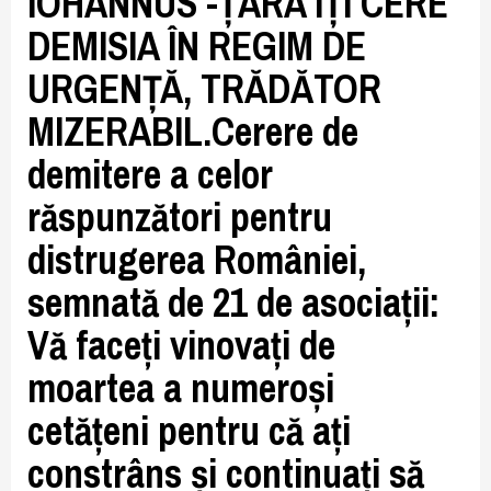
IOHANNUS -ȚARA ÎȚI CERE
DEMISIA ÎN REGIM DE
URGENȚĂ, TRĂDĂTOR
MIZERABIL.Cerere de
demitere a celor
răspunzători pentru
distrugerea României,
semnată de 21 de asociații:
Vă faceți vinovați de
moartea a numeroși
cetățeni pentru că ați
constrâns și continuați să