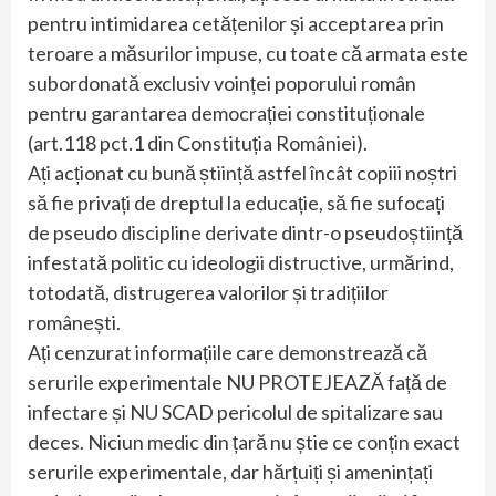
pentru intimidarea cetățenilor și acceptarea prin
teroare a măsurilor impuse, cu toate că armata este
subordonată exclusiv voinței poporului român
pentru garantarea democrației constituționale
(art.118 pct.1 din Constituția României).
Ați acționat cu bună știință astfel încât copiii noștri
să fie privați de dreptul la educație, să fie sufocați
de pseudo discipline derivate dintr-o pseudoștiință
infestată politic cu ideologii distructive, urmărind,
totodată, distrugerea valorilor și tradițiilor
românești.
Ați cenzurat informațiile care demonstrează că
serurile experimentale NU PROTEJEAZĂ față de
infectare și NU SCAD pericolul de spitalizare sau
deces. Niciun medic din țară nu știe ce conțin exact
serurile experimentale, dar hărțuiți și amenințați