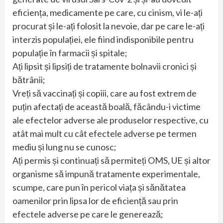
eficiența, medicamente pe care, cu cinism, vi le-ați
procurat și le-ați folosit la nevoie, dar pe care le-ați
interzis populației, ele fiind indisponibile pentru
populație în farmacii și spitale;
Ați lipsit și lipsiți de tratamente bolnavii cronici și
bătrânii;
Vreți să vaccinați și copiii, care au fost extrem de
puțin afectați de această boală, făcându-i victime
ale efectelor adverse ale produselor respective, cu
atât mai mult cu cât efectele adverse pe termen
mediu și lung nu se cunosc;
Ați permis și continuați să permiteți OMS, UE și altor
organisme să impună tratamente experimentale,
scumpe, care pun în pericol viața și sănătatea
oamenilor prin lipsa lor de eficiență sau prin
efectele adverse pe care le generează;