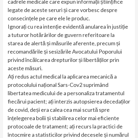
cadrele medicale care expun informații științifice
legate de aceste seruri și care vorbesc despre
consecințele pe care ele le produc.
Ignorați cu rea intenție evidentă anularea în justiție
a tuturor hotărârilor de guvern referitoare la
starea de alertă și măsurile aferente, precum și
recomandările și sesizările Avocatului Poporului
privind încălcarea drepturilor și libertăților prin
aceste măsuri.
Ați redus actul medical la aplicarea mecanică a
protocolului național Sars-Cov2 suprimând
libertatea medicului de a personaliza tratamentul
fiecărui pacient; ați interzis autopsierea decedaților
de covid, deși era calea cea mai scurtă spre
înțelegerea bolii și stabilirea celor mai eficiente
protocoale de tratament; ați recurs la practici de
întocmire a statisticilor privind decesele și numărul