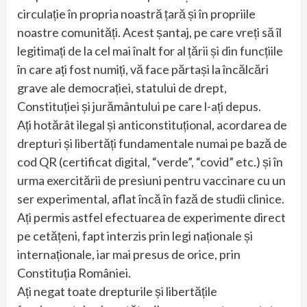
circulație în propria noastră țară și în propriile
noastre comunități. Acest șantaj, pe care vreți să îl
legitimați de la cel mai înalt for al țării și din funcțiile
în care ați fost numiți, vă face părtași la încălcări
grave ale democrației, statului de drept,
Constituției și jurământului pe care l-ați depus.
Ați hotărât ilegal și anticonstituțional, acordarea de
drepturi și libertăți fundamentale numai pe bază de
cod QR (certificat digital, “verde”, “covid” etc.) și în
urma exercitării de presiuni pentru vaccinare cu un
ser experimental, aflat încă în fază de studii clinice.
Ați permis astfel efectuarea de experimente direct
pe cetățeni, fapt interzis prin legi naționale și
internaționale, iar mai presus de orice, prin
Constituția României.
Ați negat toate drepturile și libertățile