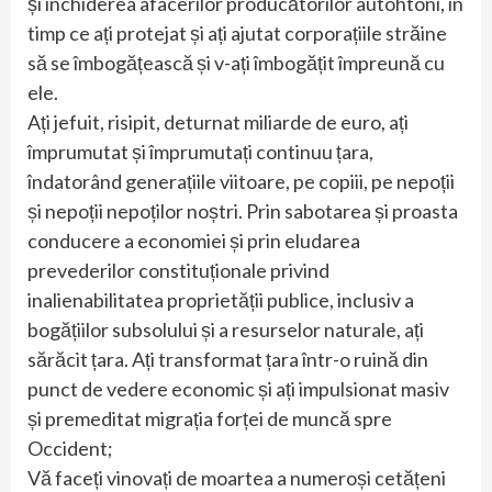
și închiderea afacerilor producătorilor autohtoni, în
timp ce ați protejat și ați ajutat corporațiile străine
să se îmbogățească și v-ați îmbogățit împreună cu
ele.
Ați jefuit, risipit, deturnat miliarde de euro, ați
împrumutat și împrumutați continuu țara,
îndatorând generațiile viitoare, pe copiii, pe nepoții
și nepoții nepoților noștri. Prin sabotarea și proasta
conducere a economiei și prin eludarea
prevederilor constituționale privind
inalienabilitatea proprietății publice, inclusiv a
bogățiilor subsolului și a resurselor naturale, ați
sărăcit țara. Ați transformat țara într-o ruină din
punct de vedere economic și ați impulsionat masiv
și premeditat migrația forței de muncă spre
Occident;
Vă faceți vinovați de moartea a numeroși cetățeni