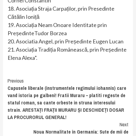
Cornel Constantin
18. Asociația Straja Carpaților, prin Presedinte
Cătălin Ioniță
19. Asociația Neam Onoare Identitate prin
PreședinteTudor Borzea
20. Asociatia Angel, prin Președinte Eugen Lucan
21. Asociația Tradiția Românească, prin Președinte
Elena Alexa”.
Continue
Previous
Capusele liberale (instrumentele regimului iohannis) care
Reading
vand istoria pe galbeni! Fratii Muraru – platiti regeste de
statul roman, sa cante orbeste in struna interesului
strain. ARESTAȚI FRAȚII MURARU ȘI DESCHIDEȚI DOSAR
LA PROCURORUL GENERAL!
Next
Noua Normalitate în Germania: Sute de mii de