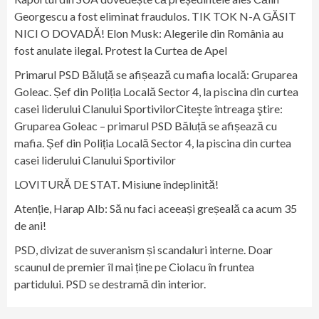
Georgescu a fost eliminat fraudulos. TIK TOK N-A GĂSIT
NICI O DOVADĂ! Elon Musk: Alegerile din România au
fost anulate ilegal. Protest la Curtea de Apel
Primarul PSD Băluță se afișează cu mafia locală: Gruparea
Goleac. Șef din Poliția Locală Sector 4, la piscina din curtea
casei liderului Clanului SportivilorCiteşte întreaga ştire:
Gruparea Goleac – primarul PSD Băluță se afișează cu
mafia. Șef din Poliția Locală Sector 4, la piscina din curtea
casei liderului Clanului Sportivilor
LOVITURĂ DE STAT. Misiune îndeplinită!
Atenție, Harap Alb: Să nu faci aceeași greșeală ca acum 35
de ani!
PSD, divizat de suveranism și scandaluri interne. Doar
scaunul de premier îl mai ține pe Ciolacu în fruntea
partidului. PSD se destramă din interior.