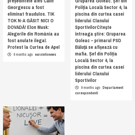
președintele ales Călin
Gruparea Goleac. Șef din
Georgescu a fost
Poliția Locală Sector 4, la
eliminat fraudulos. TIK
piscina din curtea casei
TOK N-A GĂSIT NICI O
liderului Clanului
DOVADĂ! Elon Musk:
SportivilorCiteşte
Alegerile din România au
întreaga ştire: Gruparea
fost anulate ilegal.
Goleac – primarul PSD
Protest la Curtea de Apel
Băluță se afișează cu
mafia. Șef din Poliția
6 months ago
euroinfonews
Locală Sector 4, la
piscina din curtea casei
liderului Clanului
Sportivilor
9 months ago
Departament
corespondenti