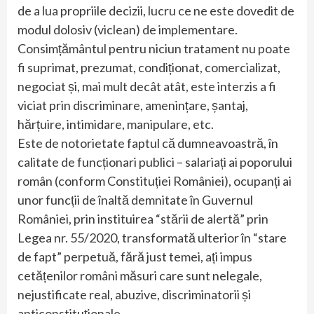
de a lua propriile decizii, lucru ce ne este dovedit de
modul dolosiv (viclean) de implementare.
Consimțământul pentru niciun tratament nu poate
fi suprimat, prezumat, condiționat, comercializat,
negociat și, mai mult decât atât, este interzis a fi
viciat prin discriminare, amenințare, șantaj,
hărțuire, intimidare, manipulare, etc.
Este de notorietate faptul că dumneavoastră, în
calitate de funcționari publici – salariați ai poporului
român (conform Constituției României), ocupanți ai
unor funcții de înaltă demnitate în Guvernul
României, prin instituirea “stării de alertă” prin
Legea nr. 55/2020, transformată ulterior în “stare
de fapt” perpetuă, fără just temei, ați impus
cetățenilor români măsuri care sunt nelegale,
nejustificate real, abuzive, discriminatorii și
anticonstituționale.