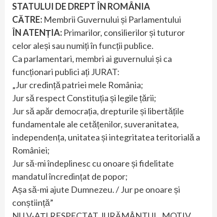
STATULUI DE DREPT ÎN ROMÂNIA
CĂTRE:
Membrii Guvernului și Parlamentului
ÎN ATENȚIA:
Primarilor, consilierilor și tuturor
celor aleși sau numiți în funcții publice.
Ca parlamentari, membri ai guvernului și ca
funcționari publici ați JURAT:
„Jur credință patriei mele România;
Jur să respect Constituția și legile țării;
Jur să apăr democrația, drepturile și libertățile
fundamentale ale cetățenilor, suveranitatea,
independența, unitatea și integritatea teritorială a
României;
Jur să-mi îndeplinesc cu onoare și fidelitate
mandatul încredințat de popor;
Așa să-mi ajute Dumnezeu. / Jur pe onoare și
conștiință”
NU V-AȚI RESPECTAT JURĂMÂNTUL, MOTIV