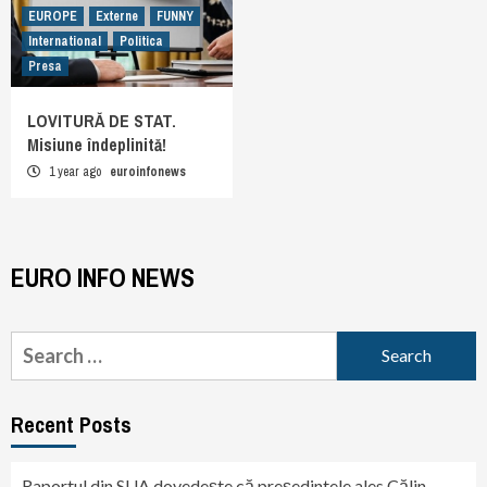
EUROPE
Externe
FUNNY
International
Politica
Presa
LOVITURĂ DE STAT.
Misiune îndeplinită!
1 year ago
euroinfonews
EURO INFO NEWS
Search
for:
Recent Posts
Raportul din SUA dovedește că președintele ales Călin