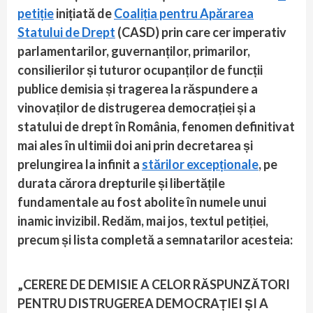
petiție
inițiată de
Coaliția pentru Apărarea
Statului de Drept
(CASD) prin care cer imperativ
parlamentarilor, guvernanților, primarilor,
consilierilor și tuturor ocupanților de funcții
publice demisia și tragerea la răspundere a
vinovaților de distrugerea democrației și a
statului de drept în România, fenomen definitivat
mai ales în ultimii doi ani prin decretarea și
prelungirea la infinit a
stărilor excepționale
, pe
durata cărora drepturile și libertățile
fundamentale au fost abolite în numele unui
inamic invizibil. Redăm, mai jos, textul petiției,
precum și lista completă a semnatarilor acesteia:
„CERERE DE DEMISIE A CELOR RĂSPUNZĂTORI
PENTRU DISTRUGEREA DEMOCRAȚIEI ȘI A