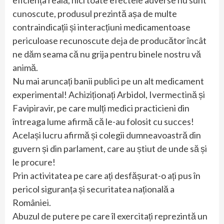
cunoscute, produsul prezintă așa de multe
contraindicații și interacțiuni medicamentoase
periculoase recunoscute deja de producător încât
ne dăm seama că nu grija pentru binele nostru vă
animă.
Nu mai aruncați banii publici pe un alt medicament
experimental! Achiziționați Arbidol, Ivermectină și
Favipiravir, pe care mulți medici practicieni din
întreaga lume afirmă că le-au folosit cu succes!
Același lucru afirmă și colegii dumneavoastră din
guvern și din parlament, care au știut de unde să și
le procure!
Prin activitatea pe care ați desfășurat-o ați pus în
pericol siguranța și securitatea națională a
României.
Abuzul de putere pe care îl exercitați reprezintă un