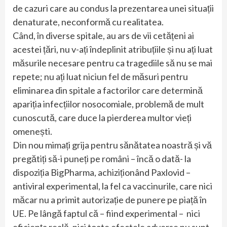
de cazuri care au condus la prezentarea unei situații
denaturate, neconformă cu realitatea.
Când, în diverse spitale, au ars de vii cetățeni ai
acestei țări, nu v-ați îndeplinit atribuțiile și nu ați luat
măsurile necesare pentru ca tragediile să nu se mai
repete; nu ați luat niciun fel de măsuri pentru
eliminarea din spitale a factorilor care determină
apariția infecțiilor nosocomiale, problemă de mult
cunoscută, care duce la pierderea multor vieți
omenești.
Din nou mimați grija pentru sănătatea noastră și vă
pregătiți să-i puneți pe români – încă o dată- la
dispoziția BigPharma, achiziționând Paxlovid –
antiviral experimental, la fel ca vaccinurile, care nici
măcar nu a primit autorizație de punere pe piață în
UE. Pe lângă faptul că – fiind experimental – nici
eficiența reală, nici toate efectele adverse nu sunt