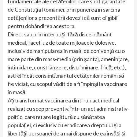
fundamentale ale cetățenilor, care sunt garantate
de Constituția României, prin punerea în sarcina
cetățenilor a prezentării dovezii că sunt eligibili
pentru dobândirea acestora.
Direct sau prin interpuși, fără discernământ
medical, faceți uz de toate mijloacele dolosive,
inclusiv de manipularea în masă, de conivență cu o
mare parte din mass-media (prin șantaj, amenințare,
intimidare, constrângere, discriminare, frică, etc.),
astfel încât consimțământul cetățenilor români să
fie viciat, cu scopul vădit de a fi împinși la vaccinare
în masă.
Ați transformat vaccinarea dintr-un act medical
realizat cu scop preventiv, într-un act administrativ-
politic, care nu are legătură cu sănătatea
populației, ci exclusiv cu eradicarea dreptului și a
libertății persoanei de a mai dispune de ea însăși și