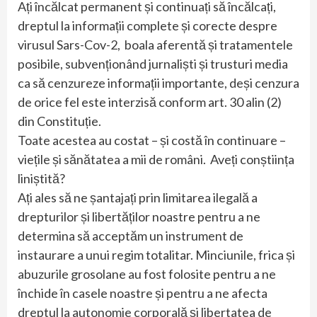
Ați încălcat permanent și continuați să încălcați,
dreptul la informații complete și corecte despre
virusul Sars-Cov-2, boala aferentă și tratamentele
posibile, subvenționând jurnaliști și trusturi media
ca să cenzureze informații importante, deși cenzura
de orice fel este interzisă conform art. 30 alin (2)
din Constituție.
Toate acestea au costat – și costă în continuare –
viețile și sănătatea a mii de români. Aveți conștiința
liniștită?
Ați ales să ne șantajați prin limitarea ilegală a
drepturilor și libertăților noastre pentru a ne
determina să acceptăm un instrument de
instaurare a unui regim totalitar. Minciunile, frica și
abuzurile grosolane au fost folosite pentru a ne
închide în casele noastre și pentru a ne afecta
dreptul la autonomie corporală și libertatea de