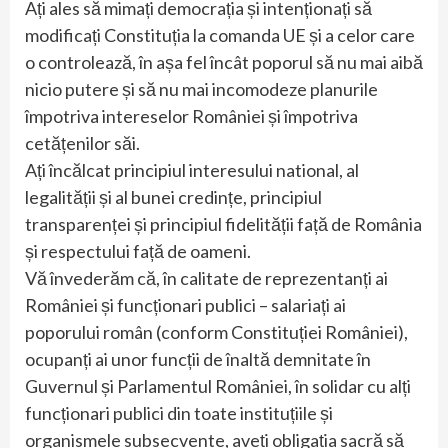
Ați ales să mimați democrația și intenționați să
modificați Constituția la comanda UE și a celor care
o controlează, în așa fel încât poporul să nu mai aibă
nicio putere și să nu mai incomodeze planurile
împotriva intereselor României și împotriva
cetățenilor săi.
Ați încălcat principiul interesului national, al
legalității și al bunei credințe, principiul
transparenței și principiul fidelității față de România
și respectului față de oameni.
Vă învederăm că, în calitate de reprezentanți ai
României și funcționari publici – salariați ai
poporului român (conform Constituției României),
ocupanți ai unor funcții de înaltă demnitate în
Guvernul și Parlamentul României, în solidar cu alți
funcționari publici din toate instituțiile și
organismele subsecvente, aveți obligația sacră să