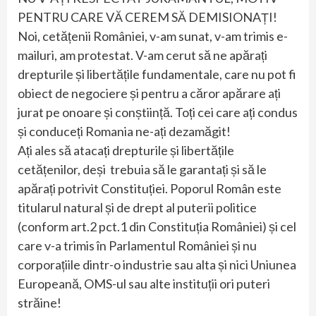
PENTRU CARE VĂ CEREM SĂ DEMISIONAȚI!
Noi, cetățenii României, v-am sunat, v-am trimis e-
mailuri, am protestat. V-am cerut să ne apărați
drepturile și libertățile fundamentale, care nu pot fi
obiect de negociere și pentru a căror apărare ați
jurat pe onoare și conștiință. Toți cei care ați condus
și conduceți Romania ne-ați dezamăgit!
Ați ales să atacați drepturile și libertățile
cetățenilor, deși trebuia să le garantați și să le
apărați potrivit Constituției. Poporul Român este
titularul natural și de drept al puterii politice
(conform art.2 pct.1 din Constituția României) și cel
care v-a trimis în Parlamentul României și nu
corporațiile dintr-o industrie sau alta și nici Uniunea
Europeană, OMS-ul sau alte instituții ori puteri
străine!