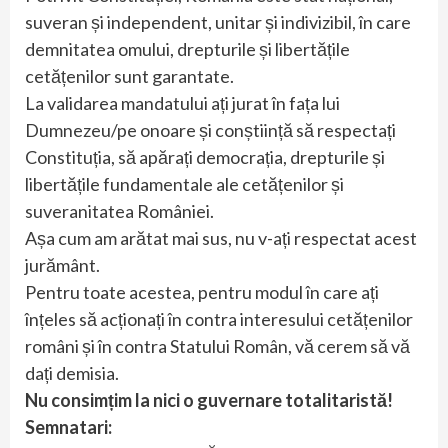
suveran și independent, unitar și indivizibil, în care
demnitatea omului, drepturile și libertățile
cetățenilor sunt garantate.
La validarea mandatului ați jurat în fața lui
Dumnezeu/pe onoare și conștiință să respectați
Constituția, să apărați democrația, drepturile și
libertățile fundamentale ale cetățenilor și
suveranitatea României.
Așa cum am arătat mai sus, nu v-ați respectat acest
jurământ.
Pentru toate acestea, pentru modul în care ați
înțeles să acționați în contra interesului cetățenilor
români și în contra Statului Român, vă cerem să vă
dați demisia.
Nu consimțim la nici o guvernare totalitaristă!
Semnatari: