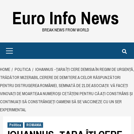
Skip
Euro Info News
to
content
BREAK NEWS FROM WORLD
Primary
Menu
HOME
POLITICA
IOHANNUS -ȚARA ÎȚI CERE DEMISIA ÎN REGIM DE URGENȚĂ,
TRĂDĂTOR MIZERABIL.CERERE DE DEMITERE A CELOR RĂSPUNZĂTORI
PENTRU DISTRUGEREA ROMÂNIEI, SEMNATĂ DE 21 DE ASOCIAȚII: VĂ FACEȚI
VINOVAȚI DE MOARTEA A NUMEROȘI CETĂȚENI PENTRU CĂ AȚI CONSTRÂNS ȘI
CONTINUAȚI SĂ CONSTRÂNGEȚI OAMENII SĂ SE VACCINEZE CU UN SER
EXPERIMENTAL
Politica
ROMANIA