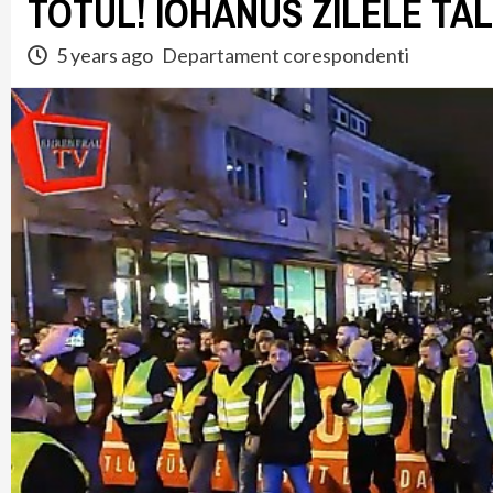
TOTUL! IOHANUS ZILELE TA
5 years ago
Departament corespondenti