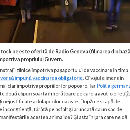
tock ne este oferită de Radio Geneva (filmarea din bază
împotriva propriului Guvern.
trații zilnice împotriva pașaportului de vaccinare în timp
are vor să impună vaccinarea obligatorie
. Clivajul e imens în
ai clar împotriva propriilor lor popoare. Iar
Poliția german
ste două clipuri soarta înfiorătoare pe care a avut-o o fetiță
ăți nejustificate a dulapurilor naziste. După ce scapă de
e inconștiență, târâtă pe asfalt și aruncată ca un sac de
manifestările acestea animalice? Și asta în țara care ne dă