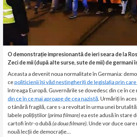
O demonstrație impresionantă de ieri seara de la Ros
Zeci de mii (după alte surse, sute de mii) de germani 
Aceasta a devenit noua normalitate în Germania: demons
ce
politicienii își văd nestingheriți de legislația prin c
întreaga Europă. Guvernările se dovedesc din ce în ce m
din ce în ce mai aproape de cea nazistă
. Urmăriți în ace
o tânără fragilă, care s-a revoltat în urma unei brutalit
labele polițiștilor
(prima filmare)
ea este adusă în stare d
cartofi într-o dubă
(a doua filmare)
. Unde vor duce oare 
nouă lecții de democrație…