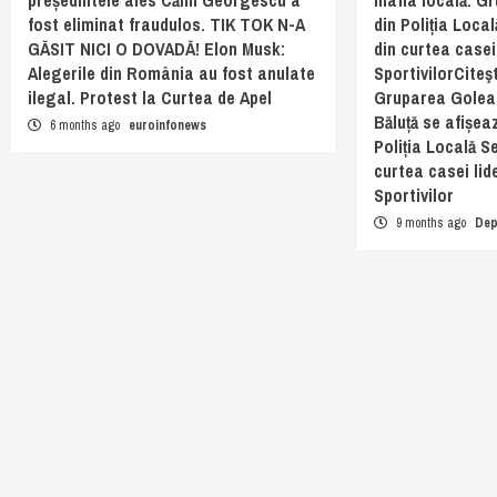
fost eliminat fraudulos. TIK TOK N-A
din Poliția Local
GĂSIT NICI O DOVADĂ! Elon Musk:
din curtea casei 
Alegerile din România au fost anulate
SportivilorCiteş
ilegal. Protest la Curtea de Apel
Gruparea Golea
Băluță se afișea
6 months ago
euroinfonews
Poliția Locală Se
curtea casei lid
Sportivilor
9 months ago
Dep