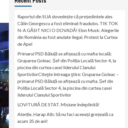
Recent Posts
Raportul din SUA dovedește că președintele ales
Călin Georgescu a fost eliminat fraudulos. TIK TOK
N-A GĂSIT NICI O DOVADĂ! Elon Musk: Alegerile
din România au fost anulate ilegal. Protest la Curtea
de Apel
Primarul PSD Băluță se afișează cu mafia locală:
Gruparea Goleac. Șef din Poliția Locală Sector 4, la
piscina din curtea casei liderului Clanului
SportivilorCiteşte întreaga ştire: Gruparea Goleac –
primarul PSD Băluță se afișează cu mafia. Șef din
Poliția Locală Sector 4, la piscina din curtea casei
liderului Clanului Sportivilor
LOVITURĂ DE STAT. Misiune îndeplinită!
Atenție, Harap Alb: Să nu faci aceeași greșeală ca
acum 35 de ani!