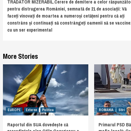
TRĂDĂTOR MIZERABIL.Cerere de demitere a celor răspunzăto
pentru distrugerea României, semnată de 21 de asociații: Vă
faceți vinovați de moartea a numeroși cetățeni pentru că ați
constrâns și continuați să constrângeți oamenii să se vaccin
cu un ser experimental
More Stories
EUROPE
Externe
Politica
ROMANIA
Stiri
Raportul din SUA dovedește că
Primarul PSD Băl
președintele ales Călin Georgescu a
mafia locală: G