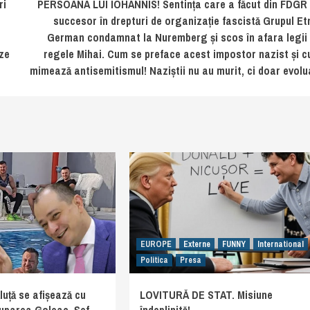
ri
PERSOANA LUI IOHANNIS! Sentința care a făcut din FDGR
succesor în drepturi de organizație fascistă Grupul Et
German condamnat la Nuremberg și scos în afara legii
eze
regele Mihai. Cum se preface acest impostor nazist și 
mimează antisemitismul! Naziștii nu au murit, ci doar evolu
EUROPE
Externe
FUNNY
International
Politica
Presa
uță se afișează cu
LOVITURĂ DE STAT. Misiune
ruparea Goleac. Șef
îndeplinită!