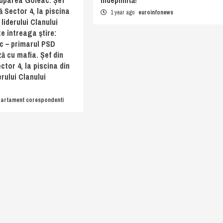
ă Sector 4, la piscina
1 year ago
euroinfonews
liderului Clanului
te întreaga ştire:
c – primarul PSD
ză cu mafia. Șef din
ctor 4, la piscina din
erului Clanului
artament corespondenti