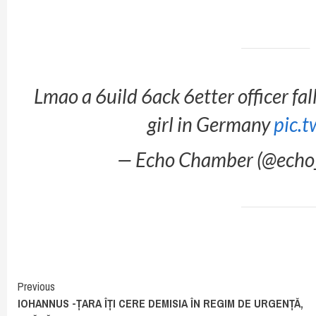
Lmao a 6uild 6ack 6etter officer falls
girl in Germany
pic.
— Echo Chamber (@ech
Continue
Previous
IOHANNUS -ȚARA ÎȚI CERE DEMISIA ÎN REGIM DE URGENȚĂ,
Reading