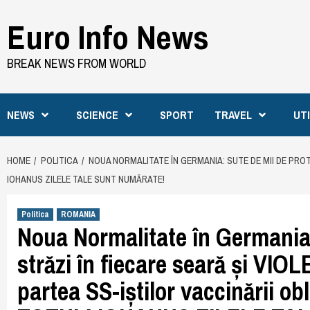
Skip
Euro Info News
to
content
BREAK NEWS FROM WORLD
NEWS
SCIENCE
SPORT
TRAVEL
UT
HOME
POLITICA
NOUA NORMALITATE ÎN GERMANIA: SUTE DE MII DE PROT
IOHANUS ZILELE TALE SUNT NUMĂRATE!
Politica
ROMANIA
Noua Normalitate în Germania:
străzi în fiecare seară și V
partea SS-iștilor vaccinării 