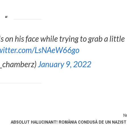
 on his face while trying to grab a little
twitter.com/LsNAeW66go
o_chamberz)
January 9, 2022
N
ABSOLUT HALUCINANT! ROMÂNIA CONDUSĂ DE UN NAZIST 