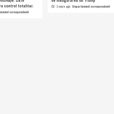
inovăție. Date
de inaugurarea lui Trump
u control totalitar.
2 years ago
Departament corespondenti
tament corespondenti