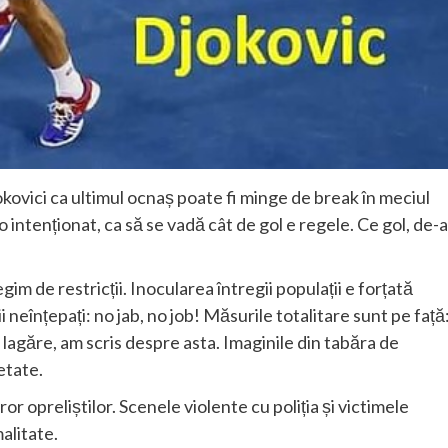
kovici ca ultimul ocnaș poate fi minge de break în meciul
intenționat, ca să se vadă cât de gol e regele. Ce gol, de-a
gim de restricții. Inocularea întregii populații e forțată
i neînțepați: no jab, no job! Măsurile totalitare sunt pe față
n lagăre, am scris despre asta. Imaginile din tabăra de
etate.
or opreliștilor. Scenele violente cu poliția și victimele
alitate.