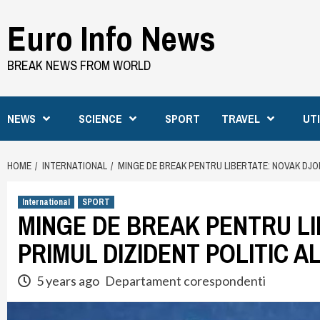
Skip
Euro Info News
to
content
BREAK NEWS FROM WORLD
NEWS
SCIENCE
SPORT
TRAVEL
UT
HOME
INTERNATIONAL
MINGE DE BREAK PENTRU LIBERTATE: NOVAK DJOKO
International
SPORT
MINGE DE BREAK PENTRU LI
PRIMUL DIZIDENT POLITIC A
5 years ago
Departament corespondenti