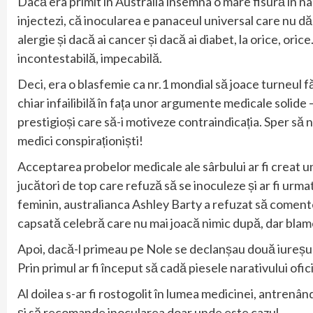
Dacă era primit în Australia însemna o mare fisură în na
injectezi, că inocularea e panaceul universal care nu dăun
alergie și dacă ai cancer și dacă ai diabet, la orice, oric
incontestabilă, impecabilă.
Deci, era o blasfemie ca nr.1 mondial să joace turneul fă
chiar infailibilă în fața unor argumente medicale solide 
prestigioși care să-i motiveze contraindicația. Sper să 
medici conspiraționiști!
Acceptarea probelor medicale ale sârbului ar fi creat un
jucători de top care refuză să se inoculeze și ar fi urm
feminin, australianca Ashley Barty a refuzat să comentez
capsată celebră care nu mai joacă nimic după, dar blame
Apoi, dacă-l primeau pe Nole se declanșau două iureșuri
Prin primul ar fi început să cadă piesele narativului ofici
Al doilea s-ar fi rostogolit în lumea medicinei, antrenând
și să recomande inocularea doar unde este cazul.