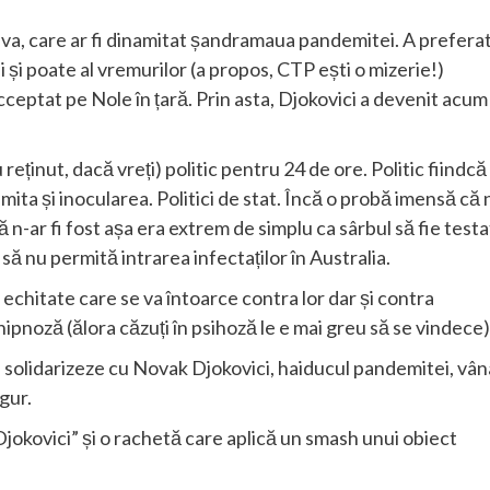
ceva, care ar fi dinamitat șandramaua pandemitei. A prefera
 și poate al vremurilor (a propos, CTP ești o mizerie!)
cceptat pe Nole în țară. Prin asta, Djokovici a devenit acum
 reținut, dacă vreți) politic pentru 24 de ore. Politic fiindcă
emita și inocularea. Politici de stat. Încă o probă imensă că 
 n-ar fi fost așa era extrem de simplu ca sârbul să fie testa
 să nu permită intrarea infectaților în Australia.
de echitate care se va întoarce contra lor dar și contra
hipnoză (ălora căzuți în psihoză le e mai greu să se vindece)
 solidarizeze cu Novak Djokovici, haiducul pandemitei, vân
igur.
 Djokovici” și o rachetă care aplică un smash unui obiect