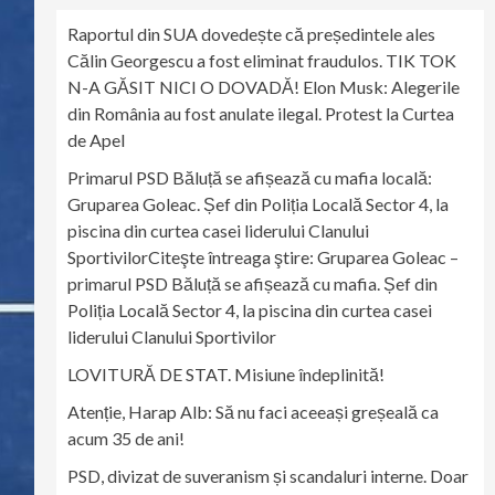
Raportul din SUA dovedește că președintele ales
Călin Georgescu a fost eliminat fraudulos. TIK TOK
N-A GĂSIT NICI O DOVADĂ! Elon Musk: Alegerile
din România au fost anulate ilegal. Protest la Curtea
de Apel
Primarul PSD Băluță se afișează cu mafia locală:
Gruparea Goleac. Șef din Poliția Locală Sector 4, la
piscina din curtea casei liderului Clanului
SportivilorCiteşte întreaga ştire: Gruparea Goleac –
primarul PSD Băluță se afișează cu mafia. Șef din
Poliția Locală Sector 4, la piscina din curtea casei
liderului Clanului Sportivilor
LOVITURĂ DE STAT. Misiune îndeplinită!
Atenție, Harap Alb: Să nu faci aceeași greșeală ca
acum 35 de ani!
PSD, divizat de suveranism și scandaluri interne. Doar