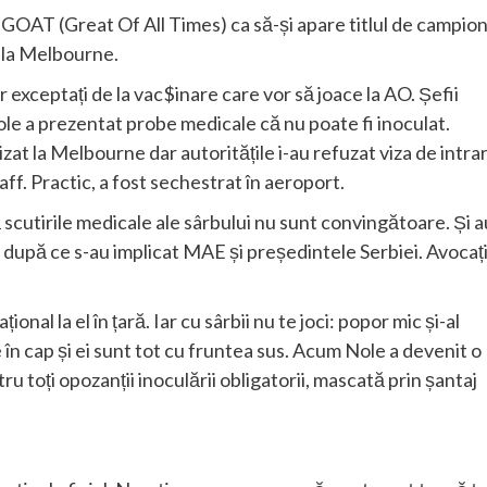
ial GOAT (Great Of All Times) ca să-și apare titlul de campio
, la Melbourne.
or exceptați de la vac$inare care vor să joace la AO. Șefii
Nole a prezentat probe medicale că nu poate fi inoculat.
rizat la Melbourne dar autoritățile i-au refuzat viza de intra
taff. Practic, a fost sechestrat în aeroport.
 scutirile medicale ale sârbului nu sunt convingătoare. Și a
, după ce s-au implicat MAE și președintele Serbiei. Avocați
onal la el în țară. Iar cu sârbii nu te joci: popor mic și-al
 în cap și ei sunt tot cu fruntea sus. Acum Nole a devenit o
u toți opozanții inoculării obligatorii, mascată prin șantaj