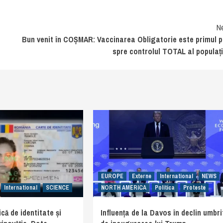
N
Bun venit în COȘMAR: Vaccinarea Obligatorie este primul 
spre controlul TOTAL al populați
EUROPE
Externe
International
NEWS
International
SCIENCE
NORTH AMERICA
Politica
Proteste
că de identitate și
Influența de la Davos în declin umbri