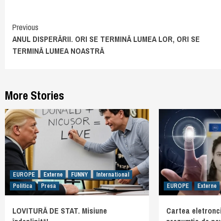
Continue
Previous
ANUL DISPERĂRII. ORI SE TERMINĂ LUMEA LOR, ORI SE
Reading
TERMINĂ LUMEA NOASTRĂ
More Stories
EUROPE
Externe
FUNNY
International
Politica
Presa
EUROPE
Externe
LOVITURĂ DE STAT. Misiune
Cartea eletronci