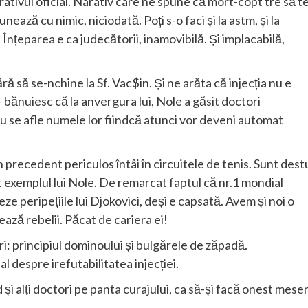
rativul oficial. Narativ care ne spune că mort-copt tre să t
ează cu nimic, niciodată. Poți s-o faci și la astm, și la
e. Înțeparea e ca judecătorii, inamovibilă. Și implacabilă,
ră să se-nchine la Sf. Vac$in. Și ne arăta că injecția nu e
– bănuiesc că la anvergura lui, Nole a găsit doctori
nu se afle numele lor fiindcă atunci vor deveni automat
 precedent periculos întâi în circuitele de tenis. Sunt dest
at exemplul lui Nole. De remarcat faptul că nr.1 mondial
e peripețiile lui Djokovici, deși e capsată. Avem și noi o
ază rebelii. Păcat de cariera ei!
: principiul dominoului și bulgărele de zăpadă.
al despre irefutabilitatea injecției.
 și alți doctori pe panta curajului, ca să-și facă onest meser