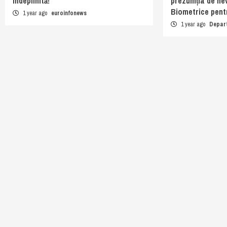
îndeplinită!
prezumția de nev
Biometrice pentr
1 year ago
euroinfonews
1 year ago
Depar