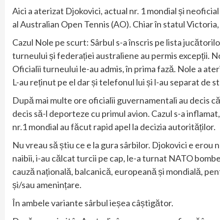
Aici a aterizat Djokovici, actual nr. 1 mondial și neofic
al Australian Open Tennis (AO). Chiar în statul Victoria
Cazul Nole pe scurt: Sârbul s-a înscris pe lista jucătoril
turneului și federației australiene au permis excepții. 
Oficialii turneului le-au admis, în prima fază. Nole a ate
L-au reținut pe el dar și telefonul lui și l-au separat de s
După mai multe ore oficialii guvernamentali au decis că
decis să-l deporteze cu primul avion. Cazul s-a inflamat
nr.1 mondial au făcut rapid apel la decizia autorităților.
Nu vreau să știu ce e la gura sârbilor. Djokovici e erou nați
naibii, i-au călcat turcii pe cap, le-a turnat NATO bombe
cauză națională, balcanică, europeană și mondială, pentr
și/sau amenințare.
În ambele variante sârbul ieșea câștigător.