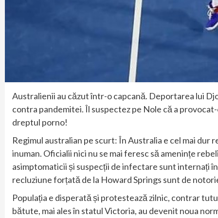
Australienii au căzut într-o capcană. Deportarea lui Djo
contra pandemitei. Îl suspectez pe Nole că a provocat-o 
dreptul porno!
Regimul australian pe scurt: În Australia e cel mai dur re
inuman. Oficialii nici nu se mai feresc să amenințe rebeli
asimptomaticii și suspecții de infectare sunt internați î
recluziune forțată de la Howard Springs sunt de notori
Populația e disperată și protestează zilnic, contrar tutur
bătute, mai ales în statul Victoria, au devenit noua norm