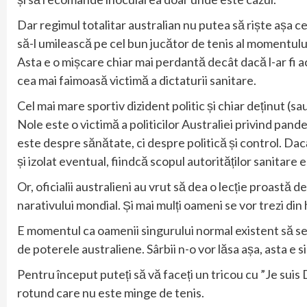
Dar regimul totalitar australian nu putea să riște așa 
să-l umilească pe cel bun jucător de tenis al momentului
Asta e o mișcare chiar mai perdantă decât dacă l-ar fi a
cea mai faimoasă victimă a dictaturii sanitare.
Cel mai mare sportiv dizident politic și chiar deținut (sau
Nole este o victimă a politicilor Australiei privind pand
este despre sănătate, ci despre politică și control. Dacă
și izolat eventual, fiindcă scopul autorităților sanitare e
Or, oficialii australieni au vrut să dea o lecție proastă 
narativului mondial. Și mai mulți oameni se vor trezi din 
E momentul ca oamenii singurului normal existent să se
de poterele australiene. Sârbii n-o vor lăsa așa, asta e s
Pentru început puteți să vă faceți un tricou cu ”Je suis
rotund care nu este minge de tenis.