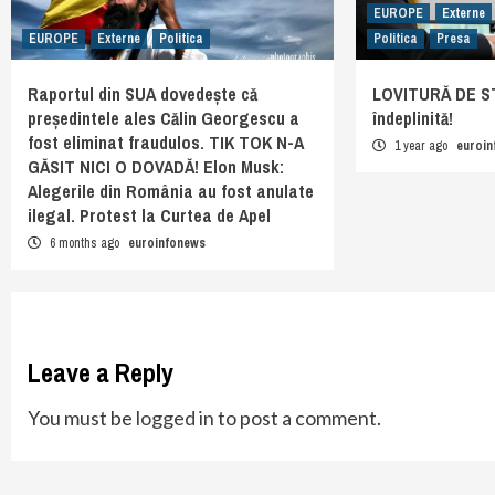
EUROPE
Externe
EUROPE
Externe
Politica
Politica
Presa
Raportul din SUA dovedește că
LOVITURĂ DE ST
președintele ales Călin Georgescu a
îndeplinită!
fost eliminat fraudulos. TIK TOK N-A
1 year ago
euroi
GĂSIT NICI O DOVADĂ! Elon Musk:
Alegerile din România au fost anulate
ilegal. Protest la Curtea de Apel
6 months ago
euroinfonews
Leave a Reply
You must be
logged in
to post a comment.