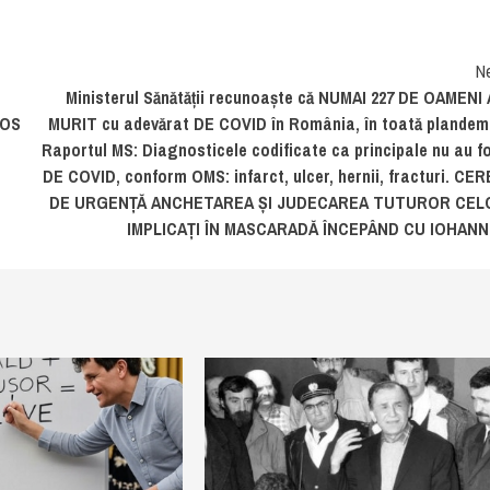
N
Ministerul Sănătății recunoaște că NUMAI 227 DE OAMENI
JOS
MURIT cu adevărat DE COVID în România, în toată plandem
Raportul MS: Diagnosticele codificate ca principale nu au f
DE COVID, conform OMS: infarct, ulcer, hernii, fracturi. CE
DE URGENȚĂ ANCHETAREA ȘI JUDECAREA TUTUROR CEL
IMPLICAȚI ÎN MASCARADĂ ÎNCEPÂND CU IOHANNI