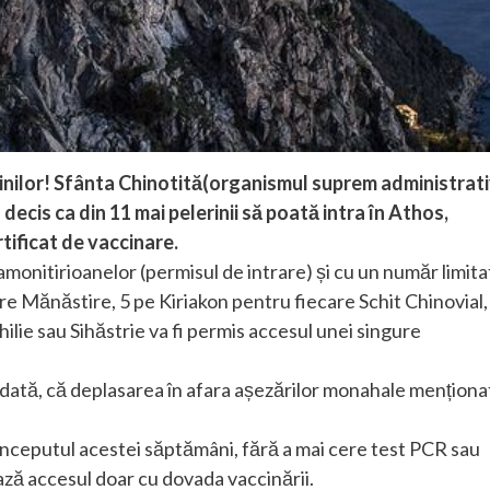
rinilor! Sfânta Chinotită(organismul suprem administrati
ecis ca din 11 mai pelerinii să poată intra în Athos,
tificat de vaccinare.
amonitirioanelor (permisul de intrare) și cu un număr limita
re Mănăstire, 5 pe Kiriakon pentru fiecare Schit Chinovial,
hilie sau Sihăstrie va fi permis accesul unei singure
odată, că deplasarea în afara așezărilor monahale menționa
începutul acestei săptămâni, fără a mai cere test PCR sau
ează accesul doar cu dovada vaccinării.