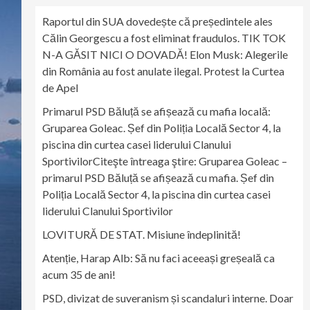
Raportul din SUA dovedește că președintele ales
Călin Georgescu a fost eliminat fraudulos. TIK TOK
N-A GĂSIT NICI O DOVADĂ! Elon Musk: Alegerile
din România au fost anulate ilegal. Protest la Curtea
de Apel
Primarul PSD Băluță se afișează cu mafia locală:
Gruparea Goleac. Șef din Poliția Locală Sector 4, la
piscina din curtea casei liderului Clanului
SportivilorCiteşte întreaga ştire: Gruparea Goleac –
primarul PSD Băluță se afișează cu mafia. Șef din
Poliția Locală Sector 4, la piscina din curtea casei
liderului Clanului Sportivilor
LOVITURĂ DE STAT. Misiune îndeplinită!
Atenție, Harap Alb: Să nu faci aceeași greșeală ca
acum 35 de ani!
PSD, divizat de suveranism și scandaluri interne. Doar