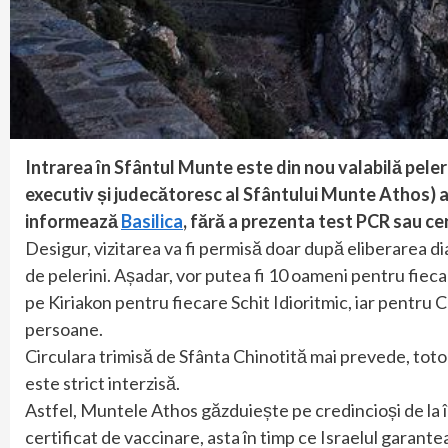
Intrarea în Sfântul Munte este din nou valabilă pele
executiv și judecătoresc al Sfântului Munte Athos) a d
informează
Basilica
, fără a prezenta test PCR sau cer
Desigur, vizitarea va fi permisă doar după eliberarea di
de pelerini. Așadar, vor putea fi 10 oameni pentru fieca
pe Kiriakon pentru fiecare Schit Idioritmic, iar pentru C
persoane.
Circulara trimisă de Sfânta Chinotită mai prevede, tot
este strict interzisă.
Astfel, Muntele Athos găzduiește pe credincioși de la 
certificat de vaccinare, asta în timp ce Israelul garant