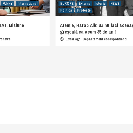
FUNNY
International
EUROPE
Externe
Istorie
NEWS
Politica
Proteste
AT. Misiune
Atenție, Harap Alb: Să nu faci aceeaș
greșeală ca acum 35 de ani!
nfonews
1 year ago
Departament corespondenti