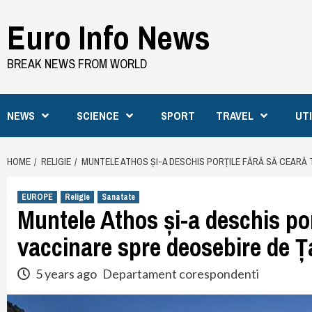
Skip
Euro Info News
to
content
BREAK NEWS FROM WORLD
NEWS
SCIENCE
SPORT
TRAVEL
UT
HOME
RELIGIE
MUNTELE ATHOS ȘI-A DESCHIS PORȚILE FĂRĂ SĂ CEARĂ
EUROPE
Religie
Sanatate
Muntele Athos și-a deschis por
vaccinare spre deosebire de Ț
5 years ago
Departament corespondenti