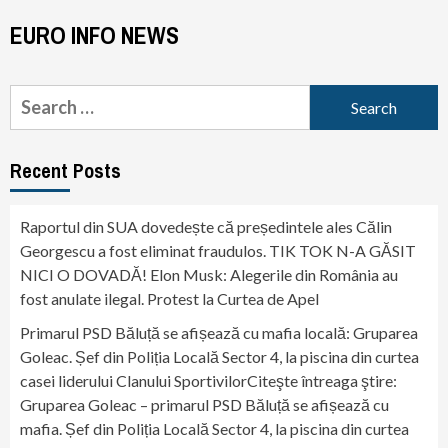
EURO INFO NEWS
Search
for:
Recent Posts
Raportul din SUA dovedește că președintele ales Călin
Georgescu a fost eliminat fraudulos. TIK TOK N-A GĂSIT
NICI O DOVADĂ! Elon Musk: Alegerile din România au
fost anulate ilegal. Protest la Curtea de Apel
Primarul PSD Băluță se afișează cu mafia locală: Gruparea
Goleac. Șef din Poliția Locală Sector 4, la piscina din curtea
casei liderului Clanului SportivilorCiteşte întreaga ştire:
Gruparea Goleac – primarul PSD Băluță se afișează cu
mafia. Șef din Poliția Locală Sector 4, la piscina din curtea