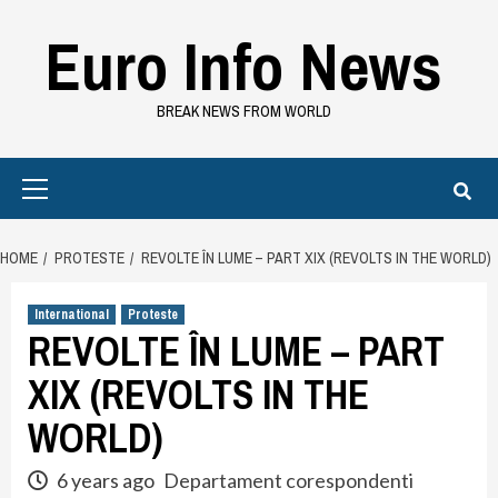
Skip
Euro Info News
to
content
BREAK NEWS FROM WORLD
Primary
Menu
HOME
PROTESTE
REVOLTE ÎN LUME – PART XIX (REVOLTS IN THE WORLD)
International
Proteste
REVOLTE ÎN LUME – PART
XIX (REVOLTS IN THE
WORLD)
6 years ago
Departament corespondenti