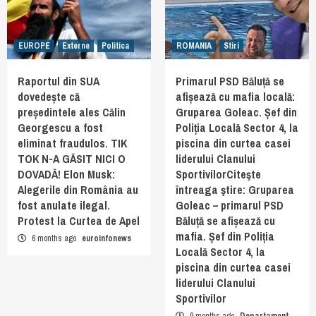
EUROPE
Externe
Politica
ROMANIA
Stiri
Raportul din SUA
Primarul PSD Băluță se
dovedește că
afișează cu mafia locală:
președintele ales Călin
Gruparea Goleac. Șef din
Georgescu a fost
Poliția Locală Sector 4, la
eliminat fraudulos. TIK
piscina din curtea casei
TOK N-A GĂSIT NICI O
liderului Clanului
DOVADĂ! Elon Musk:
SportivilorCiteşte
Alegerile din România au
întreaga ştire: Gruparea
fost anulate ilegal.
Goleac – primarul PSD
Protest la Curtea de Apel
Băluță se afișează cu
mafia. Șef din Poliția
6 months ago
euroinfonews
Locală Sector 4, la
piscina din curtea casei
liderului Clanului
Sportivilor