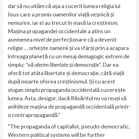
dar să nu uităm că așa a cucerit lumea religia lui
Iisus care a promis oamenilor viață veșnică și
nemurire, iar ei au trecut în masă la creștinism.
Mașina propagandei occidentale a atins un
asemenea nivel de perfecționare că a devenit
religie … orbește oamenii și va sfârși prin a acapara
întreaga planetă cu un mesaj demagogic extrem de
simplu:
”vă oferim libertate și democrație”.
Dar ea
oferă tot atâta libertate și democrație, câtă viață
după moarte oferea creștinismul. Și cu acest
slogan simplu propaganda occidentală cucerește
lumea. Asta, desigur, dacă Răsăritul nu va reuși să
anihileze mașina de propagandă occidentală printr-
o contrapropagandă.”
“The propaganda of capitalist, pseudo-democratic,
Western political systems will be further