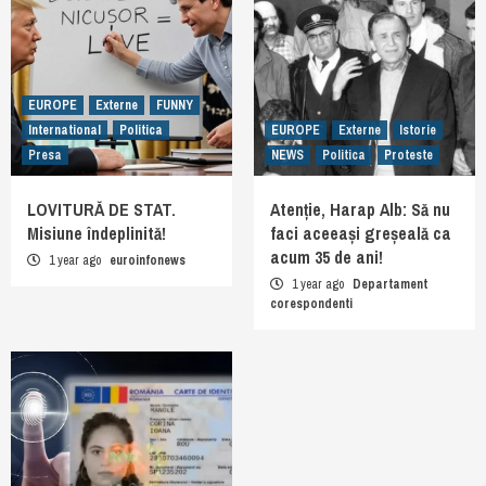
EUROPE
Externe
FUNNY
International
Politica
EUROPE
Externe
Istorie
Presa
NEWS
Politica
Proteste
LOVITURĂ DE STAT.
Atenție, Harap Alb: Să nu
Misiune îndeplinită!
faci aceeași greșeală ca
acum 35 de ani!
1 year ago
euroinfonews
1 year ago
Departament
corespondenti