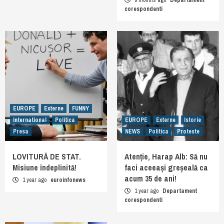
9 months ago
Departament
corespondenti
EUROPE
Externe
FUNNY
International
Politica
EUROPE
Externe
Istorie
Presa
NEWS
Politica
Proteste
LOVITURĂ DE STAT.
Atenție, Harap Alb: Să nu
Misiune îndeplinită!
faci aceeași greșeală ca
acum 35 de ani!
1 year ago
euroinfonews
1 year ago
Departament
corespondenti