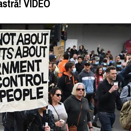
astră! VIDEO