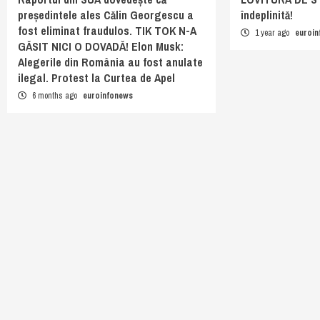
președintele ales Călin Georgescu a
îndeplinită!
fost eliminat fraudulos. TIK TOK N-A
1 year ago
euroi
GĂSIT NICI O DOVADĂ! Elon Musk:
Alegerile din România au fost anulate
ilegal. Protest la Curtea de Apel
6 months ago
euroinfonews