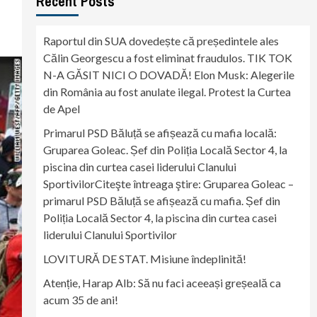
Recent Posts
Raportul din SUA dovedește că președintele ales
Călin Georgescu a fost eliminat fraudulos. TIK TOK
N-A GĂSIT NICI O DOVADĂ! Elon Musk: Alegerile
din România au fost anulate ilegal. Protest la Curtea
de Apel
Primarul PSD Băluță se afișează cu mafia locală:
Gruparea Goleac. Șef din Poliția Locală Sector 4, la
piscina din curtea casei liderului Clanului
SportivilorCiteşte întreaga ştire: Gruparea Goleac –
primarul PSD Băluță se afișează cu mafia. Șef din
Poliția Locală Sector 4, la piscina din curtea casei
liderului Clanului Sportivilor
LOVITURĂ DE STAT. Misiune îndeplinită!
Atenție, Harap Alb: Să nu faci aceeași greșeală ca
acum 35 de ani!