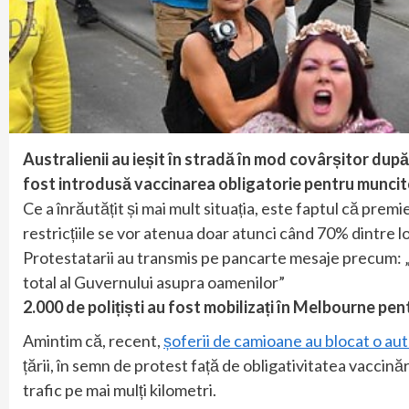
Australienii au ieșit în stradă în mod covârșitor după
fost introdusă vaccinarea obligatorie pentru muncitor
Ce a înrăutățit și mai mult situația, este faptul că prem
restricțiile se vor atenua doar atunci când 70% dintre lo
Protestatarii au transmis pe pancarte mesaje precum: 
total al Guvernului asupra oamenilor”
2.000 de polițiști au fost mobilizați în Melbourne pen
Amintim că, recent,
șoferii de camioane au blocat o au
țării, în semn de protest față de obligativitatea vaccinări
trafic pe mai mulți kilometri.