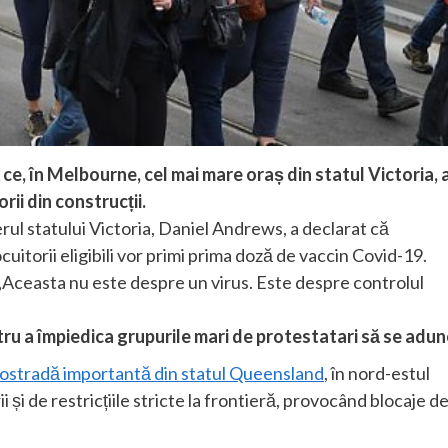
 ce, în Melbourne, cel mai mare oraș din statul Victoria, 
ii din construcții.
ierul statului Victoria, Daniel Andrews, a declarat că
cuitorii eligibili vor primi prima doză de vaccin Covid-19.
„Aceasta nu este despre un virus. Este despre controlul
tru a împiedica grupurile mari de protestatari să se adun
tostradă importantă din statul Queensland
, în nord-estul
i și de restricțiile stricte la frontieră, provocând blocaje d