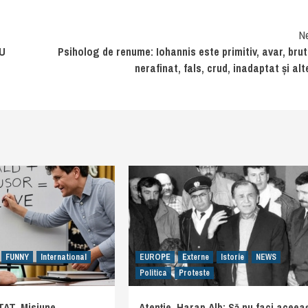
N
U
Psiholog de renume: Iohannis este primitiv, avar, brut
nerafinat, fals, crud, inadaptat și alt
FUNNY
International
EUROPE
Externe
Istorie
NEWS
Politica
Proteste
AT. Misiune
Atenție, Harap Alb: Să nu faci aceeaș