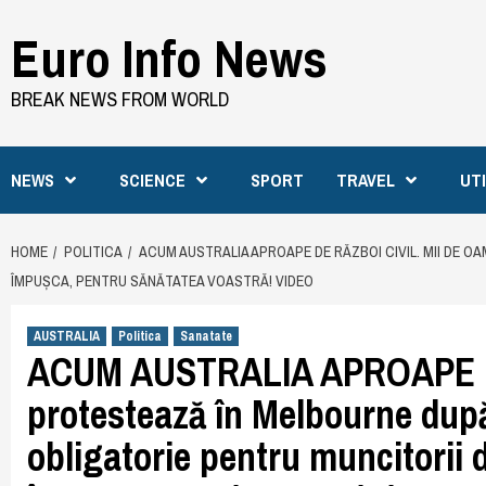
Skip
Euro Info News
to
content
BREAK NEWS FROM WORLD
NEWS
SCIENCE
SPORT
TRAVEL
UT
HOME
POLITICA
ACUM AUSTRALIA APROAPE DE RĂZBOI CIVIL. MII DE O
ÎMPUȘCA, PENTRU SĂNĂTATEA VOASTRĂ! VIDEO
AUSTRALIA
Politica
Sanatate
ACUM AUSTRALIA APROAPE DE
protestează în Melbourne dup
obligatorie pentru muncitorii d