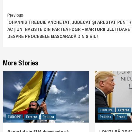
Continue
Previous
IOHANNIS TREBUIE ANCHETAT, JUDECAT ȘI ARESTAT PENTR
Reading
ACȚIUNI NAZISTE DIN PARTEA FDGR – MĂRTURII ULUITOARE
DESPRE PROCESELE MASCARADĂ DIN SIBIU!
More Stories
EUROPE
Externe
EUROPE
Externe
Politica
Politica
Presa
Raportul din SUA dovedește că
LOVITURĂ DE ST