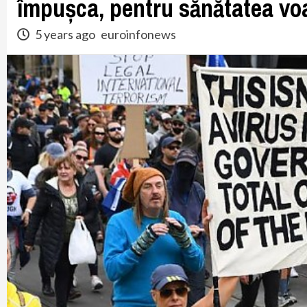
împușca, pentru sănătatea vo
5 years ago
euroinfonews