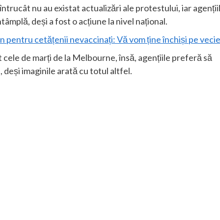
trucât nu au existat actualizări ale protestului, iar agenții
âmplă, deși a fost o acțiune la nivel național.
 pentru cetățenii nevaccinați: Vă vom ține închiși pe vecie
 cele de marți de la Melbourne, însă, agențiile preferă să
deși imaginile arată cu totul altfel.