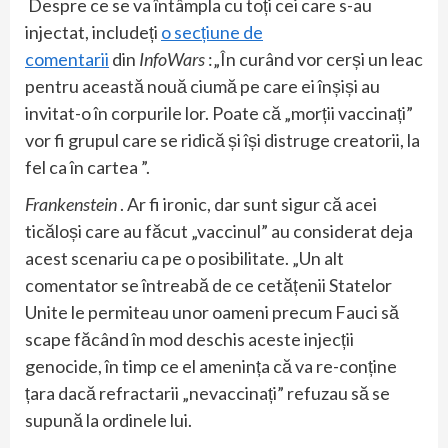
Despre ce se va întâmpla cu toți cei care s-au
injectat, includeți
o secțiune de
comentarii
din
InfoWars
:„În curând vor cerși un leac
pentru această nouă ciumă pe care ei înșiși au
invitat-o ​​în corpurile lor. Poate că „morții vaccinați”
vor fi grupul care se ridică și își distruge creatorii, la
fel ca în cartea ”.
Frankenstein
. Ar fi ironic, dar sunt sigur că acei
ticăloși care au făcut „vaccinul” au considerat deja
acest scenariu ca pe o posibilitate. „Un alt
comentator se întreabă de ce cetățenii Statelor
Unite le permiteau unor oameni precum Fauci să
scape făcând în mod deschis aceste injecții
genocide, în timp ce el amenința că va re-conține
țara dacă refractarii „nevaccinați” refuzau să se
supună la ordinele lui.