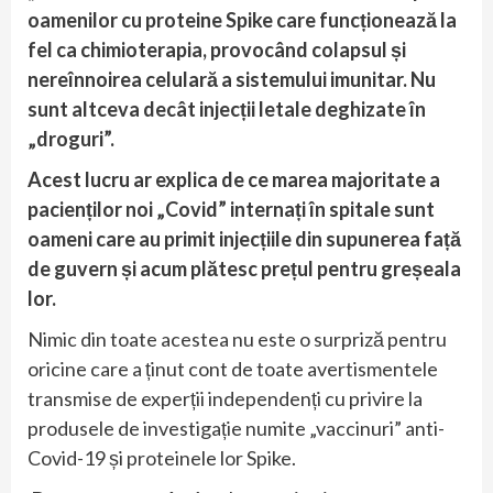
oamenilor cu proteine ​​Spike care funcționează la
fel ca chimioterapia, provocând colapsul și
nereînnoirea celulară a sistemului imunitar. Nu
sunt altceva decât injecții letale deghizate în
„droguri”.
Acest lucru ar explica de ce marea majoritate a
pacienților noi „Covid” internați în spitale sunt
oameni care au primit injecțiile din supunerea față
de guvern și acum plătesc prețul pentru greșeala
lor.
Nimic din toate acestea nu este o surpriză pentru
oricine care a ținut cont de toate avertismentele
transmise de experții independenți cu privire la
produsele de investigație numite „vaccinuri” anti-
Covid-19 și proteinele lor Spike.