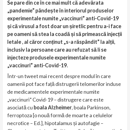
Se pare din ce în ce mai mult că adevărata
„pandemie” pândește în interiorul produselor
experimentale numite „vaccinuri” anti-Covid-19
și că virusul a fost doar un șiretlic pentru a-i face
pe oameni să stea la coadă și să primească injecții
letale , al căror conținut „s-a răspândit” la alții,
inclusiv la persoane care au refuzat să li se
injecteze produsele experimentale numite
„vaccinuri” anti-Covid-19.
Într-un tweet mai recent despre modul în care
oamenii pot face față distrugerii telomerilor induse
de medicamentele experimentale numite
„vaccinuri” Covid-19 – distrugere care este
asociată cu
boala Alzheimer
, boala Parkinson,
ferroptoza [o nouă formă de moarte a celulelor
necrotice – Ed.], hipotalamus și autofagie –