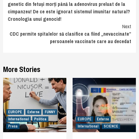
Reading
genetic din fetuși morți până la adenovirus preluat de la
cimpanzeu! De ce este ignorat sistemul imunitar natural?
Cronologia unui genocid!
Next
CDC permite spitalelor să clasifice ca fiind „nevaccinate”
persoanele vaccinate care au decedat
More Stories
EUROPE
Externe
FUNNY
International
Politica
EUROPE
Externe
Presa
International
SCIENCE