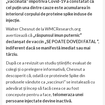
„vaccinată” împotriva Covid-19 a constatat că
cel puțin una dintre cauze este acumularea în
interiorul corpului de proteine ​​​​spike induse de
injecție.
Walter Chesnut de la WMCResearch.org
avertizează că
„răspunsul imun puternic”
declanșat de vaccin „SE POATE DOVEDI FATAL ”,
indiferent dacă se manifestă imediat sau mai
târziu.
După ce a revizuit un studiu științific evaluat de
colegi și o prelegere informativă, Chesnut a
descoperit că, odată ce proteinele Spike din
produsele vândute ca „vaccinuri” se instalează cu
adevărat și încep să facă ceea ce au fost
concepute pentru a face,
telomeraza unei
persoane injectate devine inactivă.