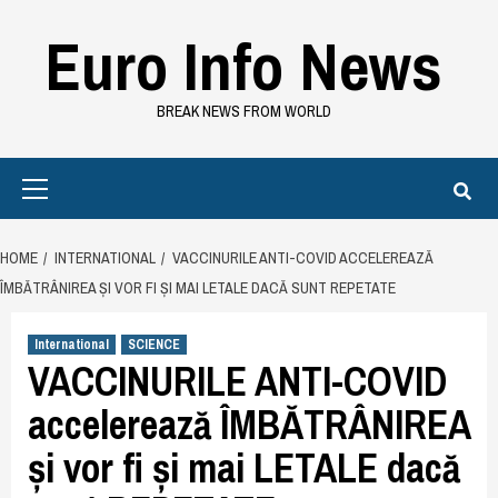
Skip
Euro Info News
to
content
BREAK NEWS FROM WORLD
Primary
Menu
HOME
INTERNATIONAL
VACCINURILE ANTI-COVID ACCELEREAZĂ
ÎMBĂTRÂNIREA ȘI VOR FI ȘI MAI LETALE DACĂ SUNT REPETATE
International
SCIENCE
VACCINURILE ANTI-COVID
accelerează ÎMBĂTRÂNIREA
și vor fi și mai LETALE dacă