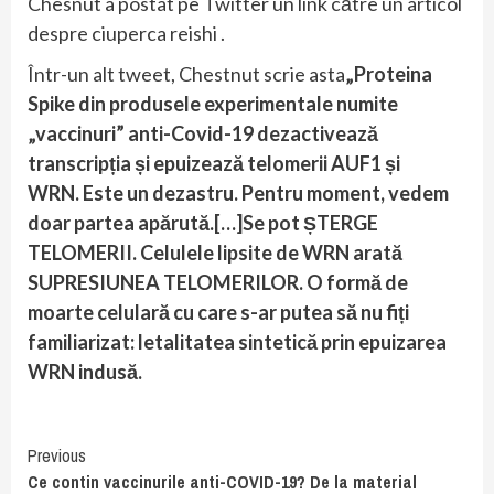
Chesnut a postat pe Twitter un link către un articol
despre ciuperca reishi .
Într-un alt tweet, Chestnut scrie asta
„Proteina
Spike din produsele experimentale numite
„vaccinuri” anti-Covid-19 dezactivează
transcripția și epuizează telomerii AUF1 și
WRN. Este un dezastru. Pentru moment, vedem
doar partea apărută.[…]Se pot ȘTERGE
TELOMERII. Celulele lipsite de WRN arată
SUPRESIUNEA TELOMERILOR. O formă de
moarte celulară cu care s-ar putea să nu fiți
familiarizat: letalitatea sintetică prin epuizarea
WRN indusă.
Continue
Previous
Ce contin vaccinurile anti-COVID-19? De la material