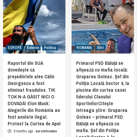
EUROPE
Externe
Politica
ROMANIA
Stiri
Raportul din SUA
Primarul PSD Băluță se
dovedește că
afișează cu mafia locală:
președintele ales Călin
Gruparea Goleac. Șef din
Georgescu a fost
Poliția Locală Sector 4, la
eliminat fraudulos. TIK
piscina din curtea casei
TOK N-A GĂSIT NICI O
liderului Clanului
DOVADĂ! Elon Musk:
SportivilorCiteşte
Alegerile din România au
întreaga ştire: Gruparea
fost anulate ilegal.
Goleac – primarul PSD
Protest la Curtea de Apel
Băluță se afișează cu
mafia. Șef din Poliția
6 months ago
euroinfonews