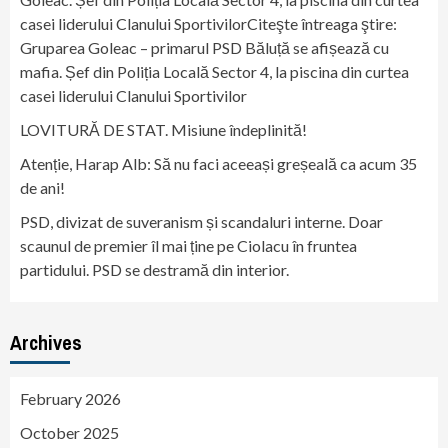
casei liderului Clanului SportivilorCiteşte întreaga ştire:
Gruparea Goleac – primarul PSD Băluță se afișează cu
mafia. Șef din Poliția Locală Sector 4, la piscina din curtea
casei liderului Clanului Sportivilor
LOVITURĂ DE STAT. Misiune îndeplinită!
Atenție, Harap Alb: Să nu faci aceeași greșeală ca acum 35
de ani!
PSD, divizat de suveranism și scandaluri interne. Doar
scaunul de premier îl mai ține pe Ciolacu în fruntea
partidului. PSD se destramă din interior.
Archives
February 2026
October 2025