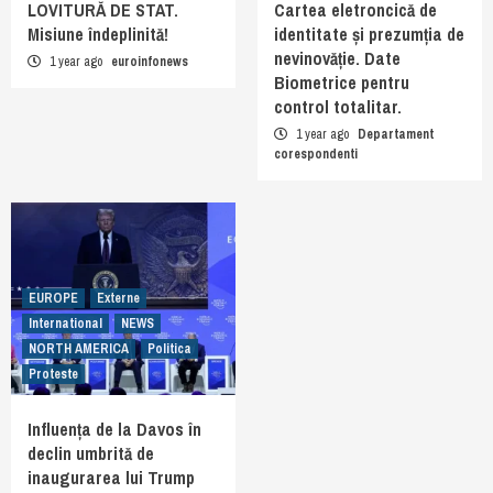
LOVITURĂ DE STAT.
Cartea eletroncică de
Misiune îndeplinită!
identitate și prezumția de
nevinovăție. Date
1 year ago
euroinfonews
Biometrice pentru
control totalitar.
1 year ago
Departament
corespondenti
EUROPE
Externe
International
NEWS
NORTH AMERICA
Politica
Proteste
Influența de la Davos în
declin umbrită de
inaugurarea lui Trump