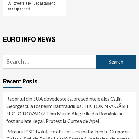
2 years ago
Departament
corespondenti
EURO INFO NEWS
Search
for:
Recent Posts
Raportul din SUA dovedește că președintele ales Călin
Georgescu a fost eliminat fraudulos. TIK TOK N-A GĂSIT
NICI O DOVADĂ! Elon Musk: Alegerile din România au
fost anulate ilegal. Protest la Curtea de Apel
Primarul PSD Băluță se afișează cu mafia locală: Gruparea
Goleac. Șef din Poliția Locală Sector 4, la piscina din curtea