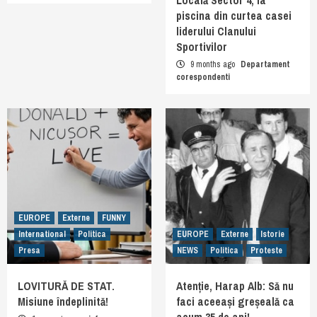
Locală Sector 4, la
piscina din curtea casei
liderului Clanului
Sportivilor
9 months ago
Departament
corespondenti
EUROPE
Externe
FUNNY
International
Politica
EUROPE
Externe
Istorie
Presa
NEWS
Politica
Proteste
LOVITURĂ DE STAT.
Atenție, Harap Alb: Să nu
Misiune îndeplinită!
faci aceeași greșeală ca