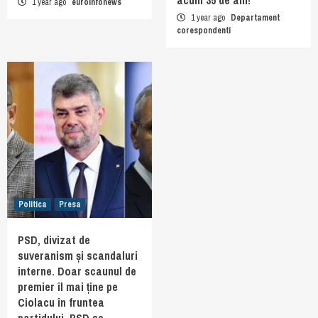
acum 35 de ani!
1 year ago
euroinfonews
1 year ago
Departament
corespondenti
Politica
Presa
PSD, divizat de
suveranism și scandaluri
interne. Doar scaunul de
premier îl mai ține pe
Ciolacu în fruntea