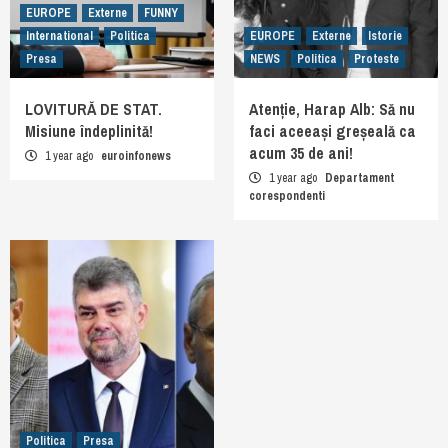
EUROPE
Externe
FUNNY
International
Politica
EUROPE
Externe
Istorie
Presa
NEWS
Politica
Proteste
LOVITURĂ DE STAT.
Atenție, Harap Alb: Să nu
Misiune îndeplinită!
faci aceeași greșeală ca
acum 35 de ani!
1 year ago
euroinfonews
1 year ago
Departament
corespondenti
Politica
Presa