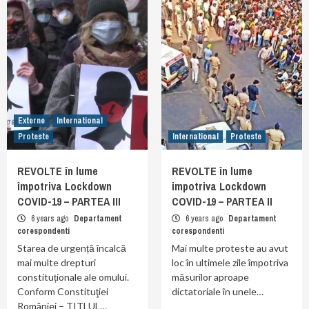
Externe
International
Proteste
International
Proteste
REVOLTE în lume
REVOLTE în lume
împotriva Lockdown
impotriva Lockdown
COVID-19 – PARTEA III
COVID-19 – PARTEA II
6 years ago
Departament
6 years ago
Departament
corespondenti
corespondenti
Starea de urgență încalcă
Mai multe proteste au avut
mai multe drepturi
loc în ultimele zile împotriva
constituționale ale omului.
măsurilor aproape
Conform Constituţiei
dictatoriale în unele…
României – TITLUL…