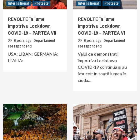
International
Proteste
International
Proteste
REVOLTE în lume
REVOLTE în lume
împotriva Lockdown
împotriva Lockdown
COVID-19 – PARTEA VII
COVID-19 – PARTEA VI
6 years ago
Departament
6 years ago
Departament
corespondenti
corespondenti
USA: LIBAN: GERMANIA:
Valul de demonstrații
ITALIA:
împotriva Lockdown
COVID-19 continua și au
izbucnit în toată lumea în
ciuda…