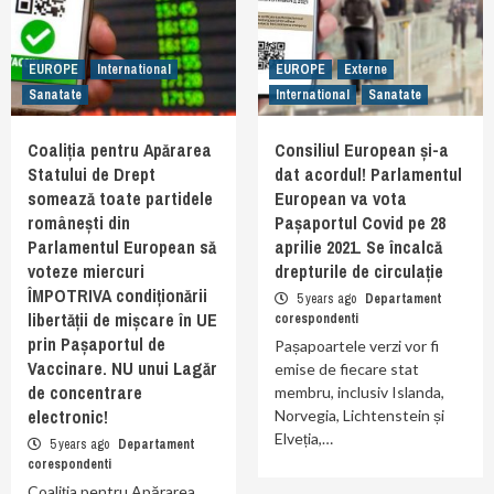
EUROPE
International
EUROPE
Externe
Sanatate
International
Sanatate
Coaliția pentru Apărarea
Consiliul European și-a
Statului de Drept
dat acordul! Parlamentul
somează toate partidele
European va vota
românești din
Pașaportul Covid pe 28
Parlamentul European să
aprilie 2021. Se încalcă
voteze miercuri
drepturile de circulație
ÎMPOTRIVA condiționării
5 years ago
Departament
libertății de mișcare în UE
corespondenti
prin Pașaportul de
Pașapoartele verzi vor fi
Vaccinare. NU unui Lagăr
emise de fiecare stat
de concentrare
membru, inclusiv Islanda,
electronic!
Norvegia, Lichtenstein și
Elveția,…
5 years ago
Departament
corespondenti
Coaliția pentru Apărarea