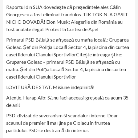
Raportul din SUA dovedește că președintele ales Călin
Georgescu a fost eliminat fraudulos. TIK TOK N-A GĂSIT
NICI O DOVADĂ! Elon Musk: Alegerile din România au
fost anulate ilegal. Protest la Curtea de Apel
Primarul PSD Băluță se afișează cu mafia locală: Gruparea
Goleac. Șef din Poliția Locală Sector 4, la piscina din curtea
casei liderului Clanului SportivilorCiteşte întreaga ştire:
Gruparea Goleac – primarul PSD Băluță se afișează cu
mafia. Șef din Poliția Locală Sector 4, la piscina din curtea
casei liderului Clanului Sportivilor
LOVITURĂ DE STAT. Misiune îndeplinită!
Atenție, Harap Alb: Să nu faci aceeași greșeală ca acum 35
de ani!
PSD, divizat de suveranism și scandaluri interne. Doar
scaunul de premier îl mai ține pe Ciolacu în fruntea
partidului. PSD se destramă din interior.