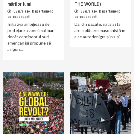
mărilor lumii
THE WORLD)
5 years ago
Departament
6 years ago
Departament
corespondenti
corespondenti
Inițiativa ambițioasă de
Da, din păcate, nația asta
protejare a zonei mai mari
are o plăcere masochistă în
decât continentul sud-
a se autodenigra și nu-și…
american își propune să
asigure…