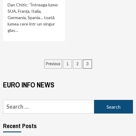
Dan Chitic: ”Întreaga lume:
SUA, Franța, Italia,
Germania, Spania… toată
lumea cere într-un singur
glas…
Posts
Previous
1
2
3
pagination
EURO INFO NEWS
Search
for:
Recent Posts