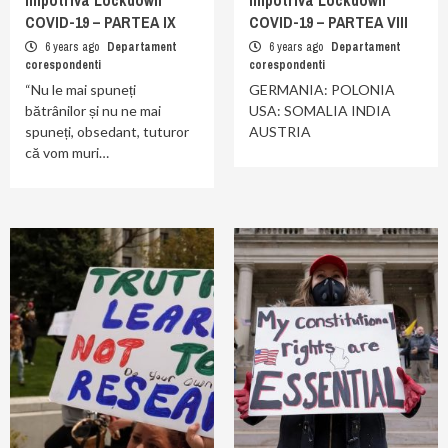
împotriva Lockdown
împotriva Lockdown
COVID-19 – PARTEA IX
COVID-19 – PARTEA VIII
6 years ago
Departament
6 years ago
Departament
corespondenti
corespondenti
“Nu le mai spuneți
GERMANIA: POLONIA
bătrânilor și nu ne mai
USA: SOMALIA INDIA
spuneți, obsedant, tuturor
AUSTRIA
că vom muri…