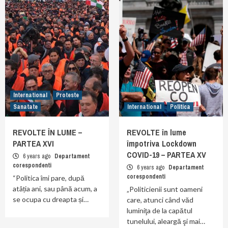
International
Proteste
Sanatate
International
Politica
REVOLTE ÎN LUME –
REVOLTE în lume
PARTEA XVI
împotriva Lockdown
COVID-19 – PARTEA XV
6 years ago
Departament
corespondenti
6 years ago
Departament
corespondenti
“Politica îmi pare, după
atâția ani, sau până acum, a
„Politicienii sunt oameni
se ocupa cu dreapta și…
care, atunci când văd
luminiţa de la capătul
tunelului, aleargă şi mai…