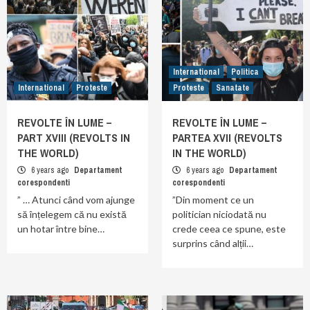
International
Politica
International
Proteste
Proteste
Sanatate
REVOLTE ÎN LUME –
REVOLTE ÎN LUME –
PART XVIII (REVOLTS IN
PARTEA XVII (REVOLTS
THE WORLD)
IN THE WORLD)
6 years ago
Departament
6 years ago
Departament
corespondenti
corespondenti
” … Atunci când vom ajunge
”Din moment ce un
să înțelegem că nu există
politician niciodată nu
un hotar între bine…
crede ceea ce spune, este
surprins când alții…