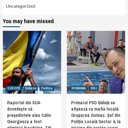
Uncategorized
You may have missed
EUROPE
Externe
Politica
ROMANIA
Stiri
Raportul din SUA
Primarul PSD Băluță se
dovedește că
afișează cu mafia locală:
președintele ales Călin
Gruparea Goleac. Șef din
Georgescu a fost
Poliția Locală Sector 4, la
eliminat fraudulos. TIK
piscina din curtea casei