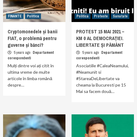
FINANTE
Politica
Politica
Proteste
Sanatate
Cryptomonedele și banii
PROTEST 15 MAI 2021 –
FIAT, o problemă pentru
KM 0 AL DEMOCRAȚIEI.
guverne și bănci?
LIBERTATE ȘI PĂMÂNT
5 years ago
Departament
5 years ago
Departament
corespondenti
corespondenti
Mulți dintre voi ați citit în
Asociatiile #CaleaNeamului,
ultima vreme de multe
#Neamunit si
articole în limba română
#StareaDeLibertate va
despre…
cheama la Bucuresti pe 15
Mai sa facem două…