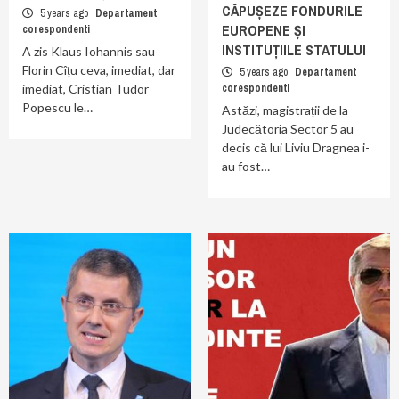
CĂPUȘEZE FONDURILE
5 years ago
Departament
EUROPENE ȘI
corespondenti
INSTITUȚIILE STATULUI
A zis Klaus Iohannis sau
Florin Cîțu ceva, imediat, dar
5 years ago
Departament
imediat, Cristian Tudor
corespondenti
Popescu le…
Astăzi, magistrații de la
Judecătoria Sector 5 au
decis că lui Liviu Dragnea i-
au fost…