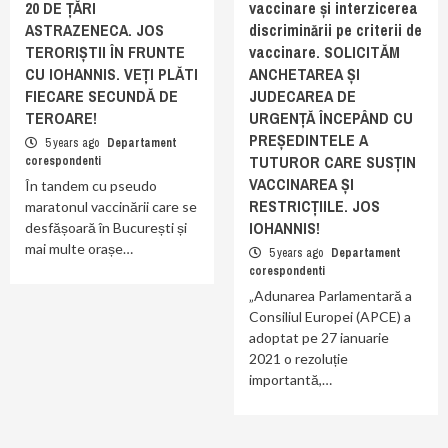
20 DE ȚĂRI
vaccinare și interzicerea
ASTRAZENECA. JOS
discriminării pe criterii de
TERORIȘTII ÎN FRUNTE
vaccinare. SOLICITĂM
CU IOHANNIS. VEȚI PLĂTI
ANCHETAREA ȘI
FIECARE SECUNDĂ DE
JUDECAREA DE
TEROARE!
URGENȚĂ ÎNCEPÂND CU
PREȘEDINTELE A
5 years ago
Departament
TUTUROR CARE SUSȚIN
corespondenti
VACCINAREA ȘI
În tandem cu pseudo
RESTRICȚIILE. JOS
maratonul vaccinării care se
IOHANNIS!
desfășoară în București și
mai multe orașe…
5 years ago
Departament
corespondenti
„Adunarea Parlamentară a
Consiliul Europei (APCE) a
adoptat pe 27 ianuarie
2021 o rezoluție
importantă,…