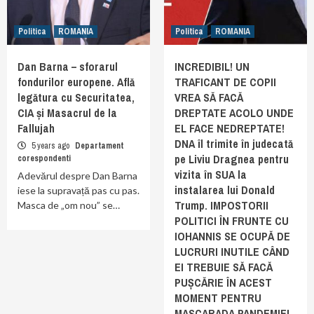
Politica
ROMANIA
Politica
ROMANIA
Dan Barna – sforarul
INCREDIBIL! UN
fondurilor europene. Află
TRAFICANT DE COPII
legătura cu Securitatea,
VREA SĂ FACĂ
CIA și Masacrul de la
DREPTATE ACOLO UNDE
Fallujah
EL FACE NEDREPTATE!
DNA îl trimite în judecată
5 years ago
Departament
pe Liviu Dragnea pentru
corespondenti
vizita în SUA la
Adevărul despre Dan Barna
instalarea lui Donald
iese la supravață pas cu pas.
Trump. IMPOSTORII
Masca de „om nou” se…
POLITICI ÎN FRUNTE CU
IOHANNIS SE OCUPĂ DE
LUCRURI INUTILE CÂND
EI TREBUIE SĂ FACĂ
PUȘCĂRIE ÎN ACEST
MOMENT PENTRU
MASCARADA PANDEMIEI,