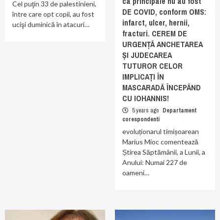
ca principale nu au fost
Cel puţin 33 de palestinieni,
DE COVID, conform OMS:
între care opt copii, au fost
infarct, ulcer, hernii,
ucişi duminică în atacuri…
fracturi. CEREM DE
URGENȚĂ ANCHETAREA
ȘI JUDECAREA
TUTUROR CELOR
IMPLICAȚI ÎN
MASCARADĂ ÎNCEPÂND
CU IOHANNIS!
5 years ago
Departament
corespondenti
evoluționarul timișoarean
Marius Mioc comentează
Știrea Săptămânii, a Lunii, a
Anului: Numai 227 de
oameni…