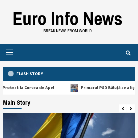
Skip
Euro Info News
to
content
BREAK NEWS FROM WORLD
Primary
Menu
FLASH STORY
arul PSD Băluță se afișează cu mafia locală: Gruparea Goleac. Șef din P
Main Story