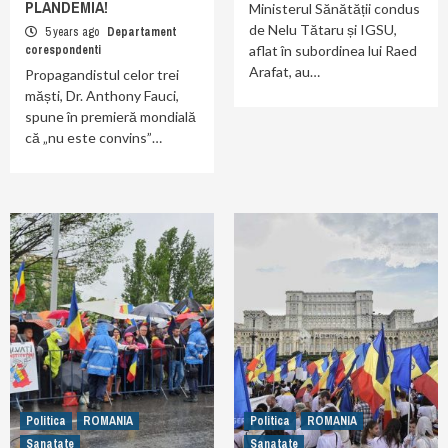
PLANDEMIA!
Ministerul Sănătății condus
de Nelu Tătaru și IGSU,
5 years ago
Departament
corespondenti
aflat în subordinea lui Raed
Arafat, au…
Propagandistul celor trei
măști, Dr. Anthony Fauci,
spune în premieră mondială
că „nu este convins”…
Politica
ROMANIA
Politica
ROMANIA
Sanatate
Sanatate