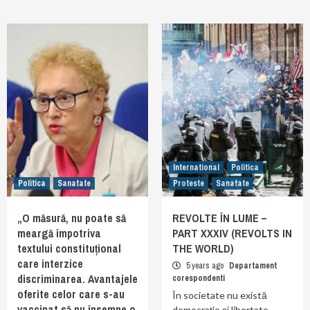
International
Politica
Politica
Sanatate
Proteste
Sanatate
„O măsură, nu poate să
REVOLTE ÎN LUME –
meargă împotriva
PART XXXIV (REVOLTS IN
textului constituțional
THE WORLD)
care interzice
5 years ago
Departament
discriminarea. Avantajele
corespondenti
oferite celor care s-au
În societate nu există
vaccinat să nu însemne o
democrație și libertate.