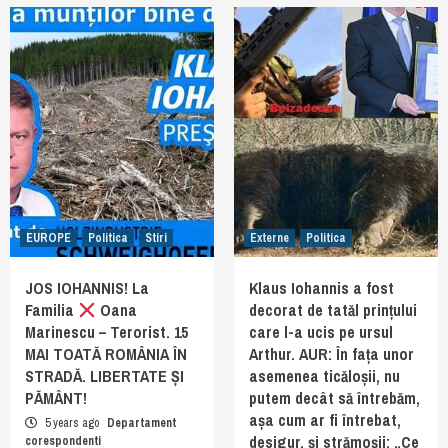
EUROPE
Politica
Stiri
Externe
Politica
JOS IOHANNIS! La
Klaus Iohannis a fost
Familia
Oana
decorat de tatăl prințului
Marinescu – Terorist. 15
care l-a ucis pe ursul
MAI TOATĂ ROMÂNIA ÎN
Arthur. AUR: În fața unor
STRADĂ. LIBERTATE ȘI
asemenea ticăloșii, nu
PĂMÂNT!
putem decât să întrebăm,
așa cum ar fi întrebat,
5 years ago
Departament
desigur, și strămoșii: „Ce
corespondenti