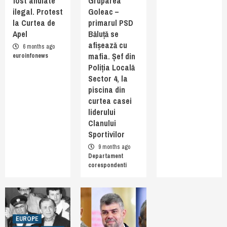
fost anulate
Gruparea
ilegal. Protest
Goleac –
la Curtea de
primarul PSD
Apel
Băluță se
afișează cu
6 months ago
mafia. Șef din
euroinfonews
Poliția Locală
Sector 4, la
piscina din
curtea casei
liderului
Clanului
Sportivilor
9 months ago
Departament
corespondenti
EUROPE