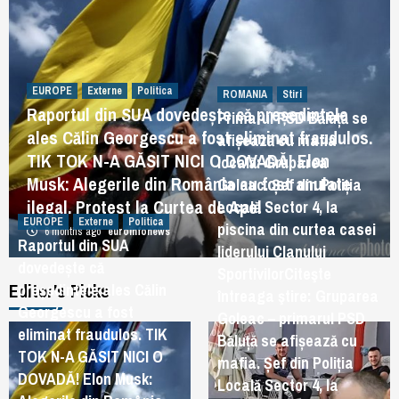
EUROPE
Externe
Politica
ROMANIA
Stiri
Raportul din SUA dovedește că președintele
Primarul PSD Băluță se
ales Călin Georgescu a fost eliminat fraudulos.
afișează cu mafia
TIK TOK N-A GĂSIT NICI O DOVADĂ! Elon
locală: Gruparea
Musk: Alegerile din România au fost anulate
Goleac. Șef din Poliția
ilegal. Protest la Curtea de Apel
Locală Sector 4, la
EUROPE
Externe
Politica
piscina din curtea casei
6 months ago
euroinfonews
Raportul din SUA
liderului Clanului
dovedește că
SportivilorCiteşte
Editor's Picks
președintele ales Călin
întreaga ştire: Gruparea
Georgescu a fost
Goleac – primarul PSD
eliminat fraudulos. TIK
Băluță se afișează cu
TOK N-A GĂSIT NICI O
mafia. Șef din Poliția
DOVADĂ! Elon Musk:
Locală Sector 4, la