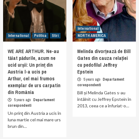
International
International
Politica
Stiri
NORTH AMERICA
WE ARE ARTHUR. Ne-au
Melinda divorțează de Bill
tăiat pădurile, acum ne
Gates din cauza relației
ucid urșii: Un prinț din
cu pedofilul Jeffrey
Austria l-a ucis pe
Epstein
Arthur, cel mai frumos
5 years ago
Departament
exemplar de urs carpatin
corespondenti
din România
Bill și Melinda Gates s-au
întâlnit cu Jeffrey Epstein în
5 years ago
Departament
corespondenti
2013, ceea ce a înfuriat-o…
Un prinţ din Austria a ucis în
luna martie cel mai mare urs
brun din…