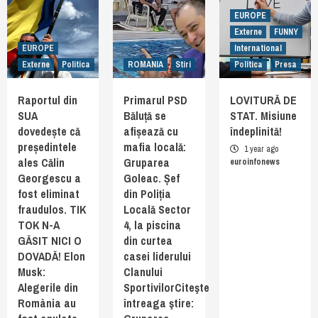
EUROPE
Externe
FUNNY
EUROPE
International
Externe
Politica
ROMANIA
Stiri
Politica
Presa
Raportul din
Primarul PSD
LOVITURĂ DE
SUA
Băluță se
STAT. Misiune
dovedește că
afișează cu
îndeplinită!
președintele
mafia locală:
1 year ago
ales Călin
Gruparea
euroinfonews
Georgescu a
Goleac. Șef
fost eliminat
din Poliția
fraudulos. TIK
Locală Sector
TOK N-A
4, la piscina
GĂSIT NICI O
din curtea
DOVADĂ! Elon
casei liderului
Musk:
Clanului
Alegerile din
SportivilorCiteşte
România au
întreaga ştire: