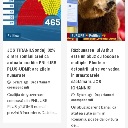
Politica
EUROPE
Politica
JOS TIRANII.Sondaj: 32%
Răzbunarea lui Arthur:
dintre români cred că
este un obuz cu focoase
actuala coaliție PNL-USR
multiple. Efectele
PLUS-UDMR are zilele
detonării lui se vor vedea
numărate
în următoarele
săptămâni. JOS
5 years ago
Departament
IOHANNIS!
corespondenti
Coaliția de guvernare
5 years ago
Departament
corespondenti
compusă din PNL, USR
PLUS și UDMR nu mai
Un abuz aparent banal, ca
prezintă încredere. Datele…
atâtea sute și mii în
România, poate da lovitura
de…