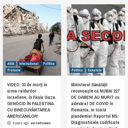
ASIA
International
Politica
Proteste
Politica
Sanatate
VIDEO: 33 de morți în
Ministerul Sănătății
urma raidurilor
recunoaște că NUMAI 227
israeliene, în Fâșia Gaza.
DE OAMENI AU MURIT cu
GENOCID ÎN PALESTINA
adevărat DE COVID în
CU BINECUVÂNTAREA
România, în toată
AMERICANILOR!
plandemia! Raportul MS:
Diagnosticele codificate
5 years ago
euroinfonews