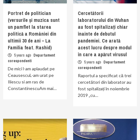
Portret de politician
Cercetătorii
(versurile și muzica sunt
laboratorului din Wuhan
un pamflet la starea
au fost spitalizați chiar
politică a României din
înainte de debutul
ultimii 30 de ani – La
pandemiei. Ce arată
Familia feat. Rashid)
acest lucru despre modul
în care a apărut virusul
5 years ago
Departament
corespondenti
5 years ago
Departament
corespondenti
De mici l-am aplaudat pe
CeausescuL-am urat pe
Raportul a specificat că trei
Iliescu si am ras de
cercetători din laborator au
ConstantinescuAm mai…
fost spitalizați în noiembrie
2019 „cu…