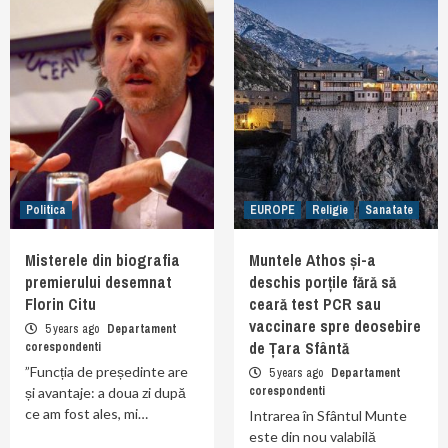
Politica
EUROPE
Religie
Sanatate
Misterele din biografia
Muntele Athos și-a
premierului desemnat
deschis porțile fără să
Florin Citu
ceară test PCR sau
vaccinare spre deosebire
5 years ago
Departament
de Țara Sfântă
corespondenti
”Funcția de președinte are
5 years ago
Departament
corespondenti
și avantaje: a doua zi după
ce am fost ales, mi…
Intrarea în Sfântul Munte
este din nou valabilă