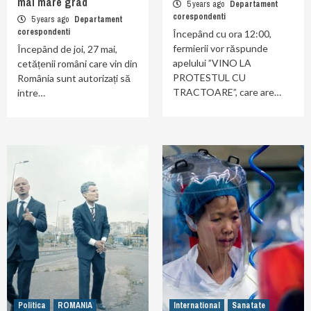
mai mare grad
5 years ago
Departament
corespondenti
5 years ago
Departament
corespondenti
Începând cu ora 12:00,
fermierii vor răspunde
Începând de joi, 27 mai,
apelului ”VINO LA
cetățenii români care vin din
PROTESTUL CU
România sunt autorizați să
TRACTOARE”, care are…
intre…
Politica
ROMANIA
International
Sanatate