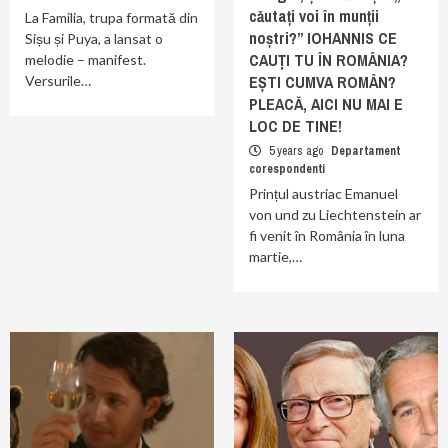
căutați voi în munții
La Familia, trupa formată din
noștri?” IOHANNIS CE
Sișu și Puya, a lansat o
CAUȚI TU ÎN ROMÂNIA?
melodie – manifest.
EȘTI CUMVA ROMÂN?
Versurile…
PLEACĂ, AICI NU MAI E
LOC DE TINE!
5 years ago
Departament
corespondenti
Prințul austriac Emanuel
von und zu Liechtenstein ar
fi venit în România în luna
martie,…