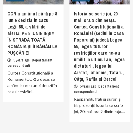
CCR a amânat până pe 8
Istoria se scrie joi, 20
iunie decizia în cazul
mai, ora 9 dimineața.
Legii 55, a stării de
Curtea Constituțională a
alertă. PE 8 IUNIE IEȘIM
României (sediul în Casa
ÎN STRADĂ TOATĂ
Poporului) judecă Legea
ROMÂNIA ȘI ÎI BĂGĂM LA
55, legea tuturor
PUȘCĂRIE!
restricțiilor care ne-au
umilit în ultimul an, legea
5 years ago
Departament
dictaturii, legea lui
corespondenti
Arafat, Iohannis, Tătaru,
Curtea Constituțională a
Câțu, Rafila și Cercel!
României (CCR) a decis să
amâne luarea unei decizii în
5 years ago
Departament
cazul sesizării…
corespondenti
Răspândiți, frați și surori și
fiți prezenți!Istoria se scrie
joi, 20 mai, ora 9 dimineața….