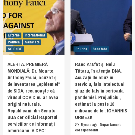
Externe
International
Politica
Sanatate
SCIENCE
Politica
Sanatate
ALERTA. PREMIERĂ
Raed Arafat și Nelu
MONDIALĂ: Dr. Moarte,
Tătaru, în atenția DNA.
Anthony Fauci, acuzat și
Acuzații de abuz în
de inventarea „epidemiei”
serviciu, fals intelectual
de SIDA, recunoaște că
și uz de fals în perioada
virusul COVID nu ar avea
pandemiei. Prejudiciul,
origini naturale.
estimat la peste 18
Republicanii din Senatul
milioane de lei. IOHANNIS
SUA cer oficial Raportul
URMEZI!
serviciilor de informații
5 years ago
Departament
americane. VIDEO:
corespondenti