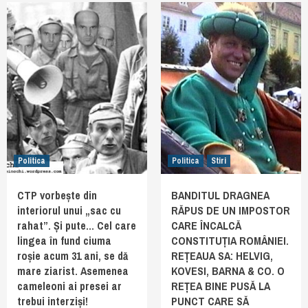
Politica
Politica
Stiri
CTP vorbește din
BANDITUL DRAGNEA
interiorul unui „sac cu
RĂPUS DE UN IMPOSTOR
rahat”. Și pute… Cel care
CARE ÎNCALCĂ
lingea în fund ciuma
CONSTITUȚIA ROMÂNIEI.
roșie acum 31 ani, se dă
REȚEAUA SA: HELVIG,
mare ziarist. Asemenea
KOVESI, BARNA & CO. O
cameleoni ai presei ar
REȚEA BINE PUSĂ LA
trebui interziși!
PUNCT CARE SĂ