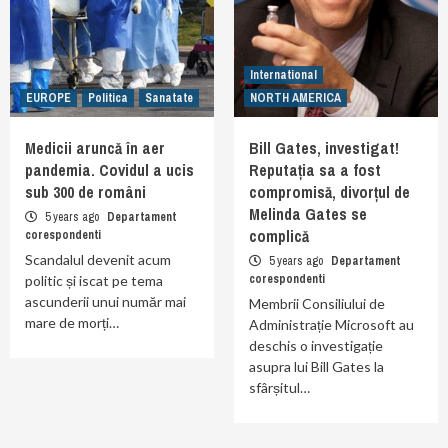
International
EUROPE
Politica
Sanatate
NORTH AMERICA
Medicii aruncă în aer
Bill Gates, investigat!
pandemia. Covidul a ucis
Reputația sa a fost
sub 300 de români
compromisă, divorțul de
Melinda Gates se
5 years ago
Departament
complică
corespondenti
Scandalul devenit acum
5 years ago
Departament
corespondenti
politic și iscat pe tema
ascunderii unui număr mai
Membrii Consiliului de
mare de morți…
Administrație Microsoft au
deschis o investigație
asupra lui Bill Gates la
sfârșitul…