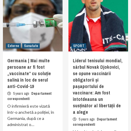
Externe
Sanatate
SPORT
Germania | Mai multe
Liderul tenisului mondial,
persoane ar fi fost
sârbul Novak Djokovici,
„vaccinate” cu soluție
se opune vaccinării
salină în loc de serul
obligatorii și
anti-Covid-19
pașaportului de
vaccinare: Am fost
5 years ago
Departament
întotdeauna un
corespondenti
susținător al libertății de
O infirmieră este vizată
a alege
într-o anchetă a poliției, în
Germania, după ce a
5 years ago
Departament
administrat o…
corespondenti