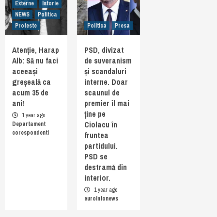
Externe
Istorie
NEWS
Politica
Proteste
Politica
Presa
Atenție, Harap
PSD, divizat
Alb: Să nu faci
de suveranism
aceeași
și scandaluri
greșeală ca
interne. Doar
acum 35 de
scaunul de
ani!
premier îl mai
ține pe
1 year ago
Ciolacu în
Departament
corespondenti
fruntea
partidului.
PSD se
destramă din
interior.
1 year ago
euroinfonews