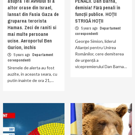
asupra Tel Avivului si a
PENALII. Dan Barna,
altor orase din Israel,
demisia! Fără penali în
lansat din Fasia Gaza de
funcții publice. HOȚII
gruparea terorista
STRIGĂ HOȚII
Hamas. Zeci de raniti si
5 years ago
Departament
mai multe persoane
corespondenti
ucise. Aeroportul Ben
George Simion, liderul
Gurion, inchis
Alianței pentru Unirea
Românilor, cere demiterea
5 years ago
Departament
de urgență a
corespondenti
vicepremierului Dan Barna…
Sirenele de alerta au fost
auzite, in aceasta seara, cu
putin inainte de ora 21,…