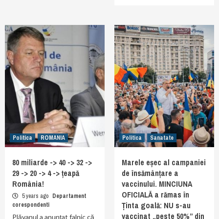
Politica
ROMANIA
Politica
Sanatate
80 miliarde -> 40 -> 32 ->
Marele eșec al campaniei
29 -> 20 -> 4 -> țeapă
de însămânțare a
România!
vaccinului. MINCIUNA
OFICIALĂ a rămas în
5 years ago
Departament
Ținta goală: NU s-au
corespondenti
vaccinat „peste 50%” din
Plăvanul a anunțat falnic că