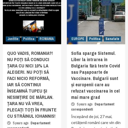
Justitie
Politica
ROMANIA
EUROPE
Politica
Sanatate
QUO VADIS, ROMANIA?!
Sofia sparge Sistemul.
NU POȚI SĂ CONDUCI
Liber la intrarea în
ȚARA CU NICI 10% LA
Bulgaria fără teste Covid
ALEGERI. NU POȚI SĂ
sau Pașapoarte de
FACI NICIO REFORMĂ,
Vaccinare. Bulgarii sunt
IAR SĂ CONTINUI
și europenii care au
ÎNSEAMNĂ TUPEU ȘI
refuzat vaccinarea în cel
NESIMȚIRE DE MÂRLAN.
mai mare grad
ȚARA NU VĂ VREA,
5 years ago
Departament
PLECAȚI TOȚI ÎN FRUNTE
corespondenti
CU STRĂINUL IOHANNIS!
Începând de joi, 27 mai,
cetățenii români care vin din
5 years ago
Departament