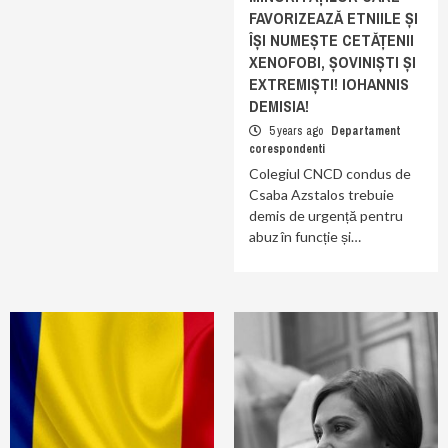
FAVORIZEAZĂ ETNIILE ȘI
ÎȘI NUMEȘTE CETĂȚENII
XENOFOBI, ȘOVINIȘTI ȘI
EXTREMIȘTI! IOHANNIS
DEMISIA!
5 years ago
Departament
corespondenti
Colegiul CNCD condus de
Csaba Azstalos trebuie
demis de urgență pentru
abuz în funcție și…