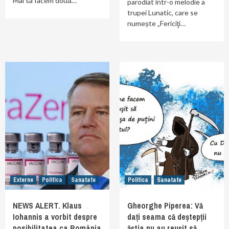
Mai sa facem două…
parodiat într-o melodie a
trupei Lunatic, care se
numește „Fericiţi…
Externe
Politica
Sanatate
Politica
Sanatate
NEWS ALERT. Klaus
Gheorghe Piperea: Vă
Iohannis a vorbit despre
dați seama că deștepții
posibilitatea ca România
ăștia nu au reușit să