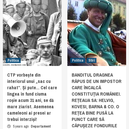
Politica
Politica
Stiri
CTP vorbește din
BANDITUL DRAGNEA
interiorul unui „sac cu
RĂPUS DE UN IMPOSTOR
rahat”. Și pute… Cel care
CARE ÎNCALCĂ
lingea în fund ciuma
CONSTITUȚIA ROMÂNIEI.
roșie acum 31 ani, se dă
REȚEAUA SA: HELVIG,
mare ziarist. Asemenea
KOVESI, BARNA & CO. O
cameleoni ai presei ar
REȚEA BINE PUSĂ LA
trebui interziși!
PUNCT CARE SĂ
CĂPUȘEZE FONDURILE
5 years ago
Departament