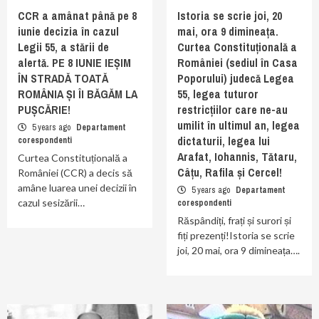
CCR a amânat până pe 8
Istoria se scrie joi, 20
iunie decizia în cazul
mai, ora 9 dimineața.
Legii 55, a stării de
Curtea Constituțională a
alertă. PE 8 IUNIE IEȘIM
României (sediul în Casa
ÎN STRADĂ TOATĂ
Poporului) judecă Legea
ROMÂNIA ȘI ÎI BĂGĂM LA
55, legea tuturor
PUȘCĂRIE!
restricțiilor care ne-au
umilit în ultimul an, legea
5 years ago
Departament
dictaturii, legea lui
corespondenti
Arafat, Iohannis, Tătaru,
Curtea Constituțională a
Câțu, Rafila și Cercel!
României (CCR) a decis să
amâne luarea unei decizii în
5 years ago
Departament
cazul sesizării…
corespondenti
Răspândiți, frați și surori și
fiți prezenți!Istoria se scrie
joi, 20 mai, ora 9 dimineața….