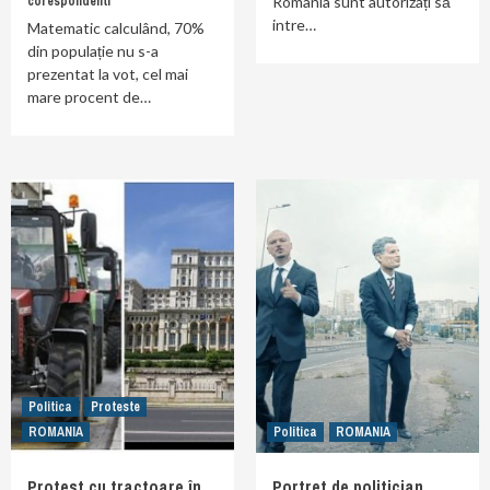
corespondenti
România sunt autorizați să
intre…
Matematic calculând, 70%
din populație nu s-a
prezentat la vot, cel mai
mare procent de…
Politica
Proteste
ROMANIA
Politica
ROMANIA
Protest cu tractoare în
Portret de politician