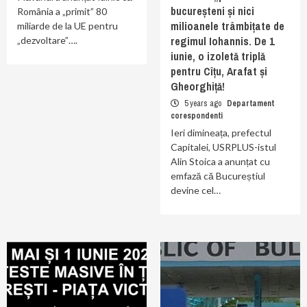
bucureșteni și nici
România a „primit” 80
milioanele trâmbițate de
miliarde de la UE pentru
regimul Iohannis. De 1
„dezvoltare”….
iunie, o izoletă triplă
pentru Cîțu, Arafat și
Gheorghiță!
5 years ago
Departament
corespondenti
Ieri dimineața, prefectul
Capitalei, USRPLUS-istul
Alin Stoica a anunțat cu
emfază că Bucureștiul
devine cel…