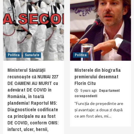
Politica
Sanatate
Politica
Ministerul Sănătății
Misterele din biografia
recunoaște că NUMAI 227
premierului desemnat
DE OAMENI AU MURIT cu
Florin Citu
adevărat DE COVID în
5 years ago
Departament
România, în toată
corespondenti
plandemia! Raportul MS:
”Funcția de președinte are
Diagnosticele codificate
și avantaje: a doua zi după
ca principale nu au fost
ce am fost ales, mi…
DE COVID, conform OMS:
infarct, ulcer, hernii,