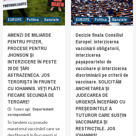
EUROPE
Politica
Sanatate
EUROPE
Politica
Sanatate
AMENZI DE MILIARDE
Decizie finala Consiliul
PENTRU PFIZER,
Europei: interzicerea
PROCESE PENTRU
vaccinării obligatorii,
JHONSON ȘI
interzicerea
INTERZICERE ÎN PESTE
pașapoartelor de
20 DE ȚĂRI
vaccinare și interzicerea
ASTRAZENECA. JOS
discriminării pe criterii de
TERORIȘTII ÎN FRUNTE
vaccinare. SOLICITĂM
CU IOHANNIS. VEȚI PLĂTI
ANCHETAREA ȘI
FIECARE SECUNDĂ DE
JUDECAREA DE
TEROARE!
URGENȚĂ ÎNCEPÂND CU
PREȘEDINTELE A
5 years ago
Departament
TUTUROR CARE SUSȚIN
corespondenti
VACCINAREA ȘI
În tandem cu pseudo
RESTRICȚIILE. JOS
maratonul vaccinării care se
IOHANNIS!
desfășoară în București și