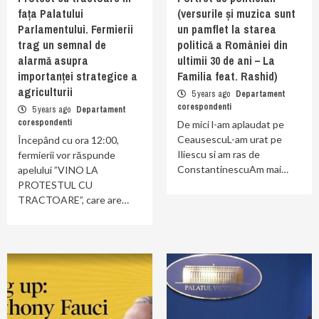
fața Palatului
(versurile și muzica sunt
Parlamentului. Fermierii
un pamflet la starea
trag un semnal de
politică a României din
alarmă asupra
ultimii 30 de ani – La
importanței strategice a
Familia feat. Rashid)
agriculturii
5 years ago
Departament
corespondenti
5 years ago
Departament
corespondenti
De mici l-am aplaudat pe
CeausescuL-am urat pe
Începând cu ora 12:00,
Iliescu si am ras de
fermierii vor răspunde
ConstantinescuAm mai…
apelului ”VINO LA
PROTESTUL CU
TRACTOARE”, care are…