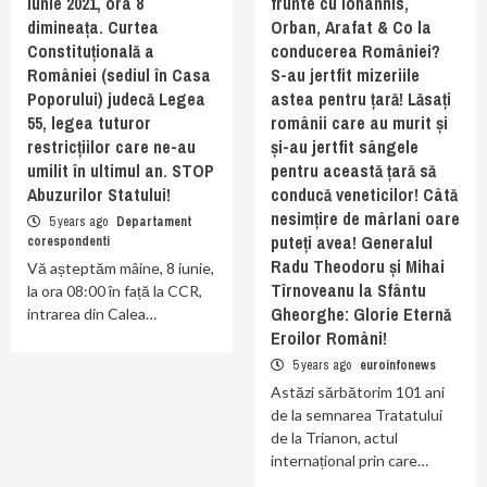
iunie 2021, ora 8
frunte cu Iohannis,
dimineața. Curtea
Orban, Arafat & Co la
Constituțională a
conducerea României?
României (sediul în Casa
S-au jertfit mizeriile
Poporului) judecă Legea
astea pentru țară! Lăsați
55, legea tuturor
românii care au murit și
restricțiilor care ne-au
și-au jertfit sângele
umilit în ultimul an. STOP
pentru această țară să
Abuzurilor Statului!
conducă veneticilor! Câtă
nesimțire de mârlani oare
5 years ago
Departament
puteți avea! Generalul
corespondenti
Radu Theodoru și Mihai
Vă așteptăm mâine, 8 iunie,
Tîrnoveanu la Sfântu
la ora 08:00 în față la CCR,
Gheorghe: Glorie Eternă
intrarea din Calea…
Eroilor Români!
5 years ago
euroinfonews
Astăzi sărbătorim 101 ani
de la semnarea Tratatului
de la Trianon, actul
internațional prin care…