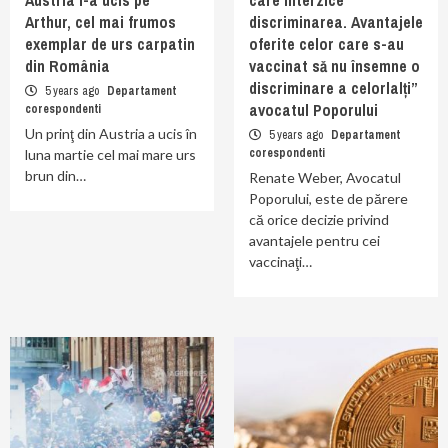
Austria l-a ucis pe
care interzice
Arthur, cel mai frumos
discriminarea. Avantajele
exemplar de urs carpatin
oferite celor care s-au
din România
vaccinat să nu însemne o
discriminare a celorlalți”
5 years ago
Departament
avocatul Poporului
corespondenti
Un prinţ din Austria a ucis în
5 years ago
Departament
corespondenti
luna martie cel mai mare urs
brun din…
Renate Weber, Avocatul
Poporului, este de părere
că orice decizie privind
avantajele pentru cei
vaccinaţi…