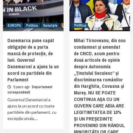
EUROPE
Politica
Sanatate
Politica
Danemarca pune capăt
Mihai Tirnoveanu, din nou
obligației de a purta
condamnat și amendat
mască de protecție, de
de CNCD, acum pentru
luni. Guvernul
două articole de opinie
Danemarcei a ajuns la un
despre Autonomia
acord cu partidele din
„Ținutului Secuiesc” și
Parlament
discriminarea românilor
din Harghita, Covasna și
5 years ago
Departament
Mureș. NU SE POATE
corespondenti
CONTINUA AȘA CU UN
Guvernul Danemarcei a
GUVERN CARE ABIA ARE
ajuns la un acord cu toate
LEGITIMITATEA DE 10%
partidele din parlament, cu
ȘI UN PREȘEDINTE
excepția unuia,…
PROVENIND DIN RÂNDUL
MINORITĂȚILOR CARE