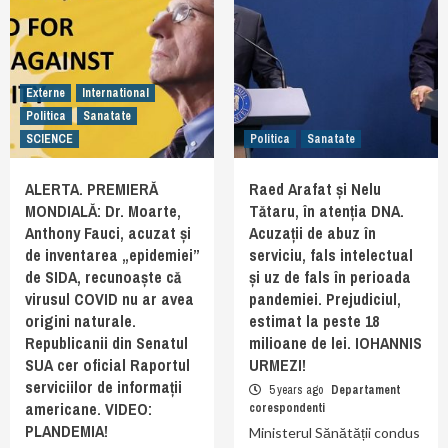
Externe
International
Politica
Sanatate
SCIENCE
Politica
Sanatate
ALERTA. PREMIERĂ
Raed Arafat și Nelu
MONDIALĂ: Dr. Moarte,
Tătaru, în atenția DNA.
Anthony Fauci, acuzat și
Acuzații de abuz în
de inventarea „epidemiei”
serviciu, fals intelectual
de SIDA, recunoaște că
și uz de fals în perioada
virusul COVID nu ar avea
pandemiei. Prejudiciul,
origini naturale.
estimat la peste 18
Republicanii din Senatul
milioane de lei. IOHANNIS
SUA cer oficial Raportul
URMEZI!
serviciilor de informații
5 years ago
Departament
americane. VIDEO:
corespondenti
PLANDEMIA!
Ministerul Sănătății condus