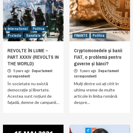
International
Politica
Proteste
Sanatate
FINANTE
Politica
REVOLTE ÎN LUME –
Cryptomonedele și banii
PART XXXIV (REVOLTS IN
FIAT, o problemă pentru
THE WORLD)
guverne și bănci?
5 years ago
Departament
5 years ago
Departament
corespondenti
corespondenti
În societate nu există
Mulți dintre voi ați citit în
democrație și libertate.
ultima vreme de multe
Acestea sunt noțiuni de
articole în limba română
fațadă, demne de campanii…
despre…