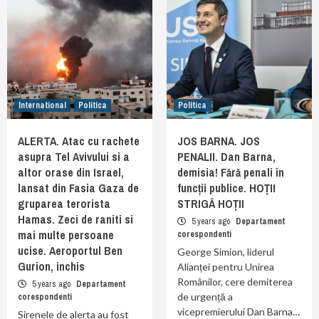
International
Politica
Politica
ALERTA. Atac cu rachete
JOS BARNA. JOS
asupra Tel Avivului si a
PENALII. Dan Barna,
altor orase din Israel,
demisia! Fără penali în
lansat din Fasia Gaza de
funcții publice. HOȚII
gruparea terorista
STRIGĂ HOȚII
Hamas. Zeci de raniti si
5 years ago
Departament
mai multe persoane
corespondenti
ucise. Aeroportul Ben
George Simion, liderul
Gurion, inchis
Alianței pentru Unirea
Românilor, cere demiterea
5 years ago
Departament
de urgență a
corespondenti
vicepremierului Dan Barna…
Sirenele de alerta au fost