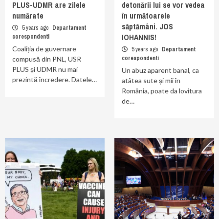
PLUS-UDMR are zilele
detonării lui se vor vedea
numărate
în următoarele
săptămâni. JOS
5 years ago
Departament
IOHANNIS!
corespondenti
Coaliția de guvernare
5 years ago
Departament
corespondenti
compusă din PNL, USR
PLUS și UDMR nu mai
Un abuz aparent banal, ca
prezintă încredere. Datele…
atâtea sute și mii în
România, poate da lovitura
de…