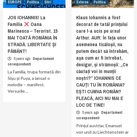
EUROPE
Politica
Stiri
Externe
Politica
JOS IOHANNIS! La
Klaus Iohannis a fost
Familia
Oana
decorat de tatăl prințului
Marinescu – Terorist. 15
care l-a ucis pe ursul
MAI TOATĂ ROMÂNIA ÎN
Arthur. AUR: În fața unor
STRADĂ. LIBERTATE ȘI
asemenea ticăloșii, nu
PĂMÂNT!
putem decât să întrebăm,
așa cum ar fi întrebat,
5 years ago
Departament
desigur, și strămoșii: „Ce
corespondenti
căutați voi în munții
La Familia, trupa formată din
noștri?” IOHANNIS CE
Sișu și Puya, a lansat o
CAUȚI TU ÎN ROMÂNIA?
melodie – manifest.
EȘTI CUMVA ROMÂN?
Versurile…
PLEACĂ, AICI NU MAI E
LOC DE TINE!
5 years ago
Departament
corespondenti
Prințul austriac Emanuel
von und zu Liechtenstein ar