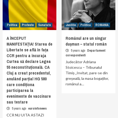
Politica
Proteste
Sanatate
Justitie
Politica
ROMANIA
A ÎNCEPUT
Românul are un singur
MANIFESTAȚIA! Starea de
dușman – statul român
Libertate se află în fața
5 years ago
Departament
CCR pentru a încuraja
corespondenti
Curtea să declare Legea
Judecător Adriana
55 neconstituțională. CA
Stoicescu – Tribunalul
Cluj a creat precedentul,
Timiș „Invitat, pare-se din
anulând parțial HG 580
greșeală, la masa bogaților,
care condiționa
românul a…
participarea la
evenimente de vaccinare
sau testare
5 years ago
euroinfonews
CCR NU UITA ASTAZI