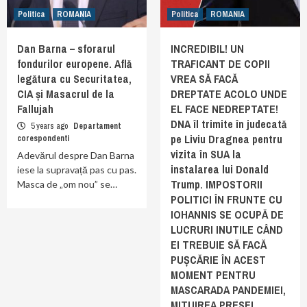
Politica
ROMANIA
Politica
ROMANIA
Dan Barna – sforarul
INCREDIBIL! UN
fondurilor europene. Află
TRAFICANT DE COPII
legătura cu Securitatea,
VREA SĂ FACĂ
CIA și Masacrul de la
DREPTATE ACOLO UNDE
Fallujah
EL FACE NEDREPTATE!
DNA îl trimite în judecată
5 years ago
Departament
pe Liviu Dragnea pentru
corespondenti
vizita în SUA la
Adevărul despre Dan Barna
instalarea lui Donald
iese la supravață pas cu pas.
Trump. IMPOSTORII
Masca de „om nou” se…
POLITICI ÎN FRUNTE CU
IOHANNIS SE OCUPĂ DE
LUCRURI INUTILE CÂND
EI TREBUIE SĂ FACĂ
PUȘCĂRIE ÎN ACEST
MOMENT PENTRU
MASCARADA PANDEMIEI,
MITUIREA PRESEI,