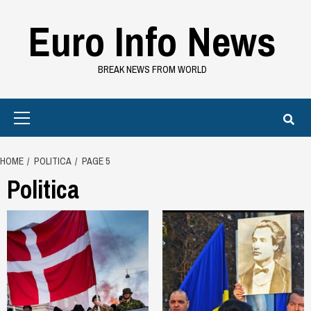
Skip
Euro Info News
to
content
BREAK NEWS FROM WORLD
Primary
Menu
HOME
POLITICA
PAGE 5
Politica