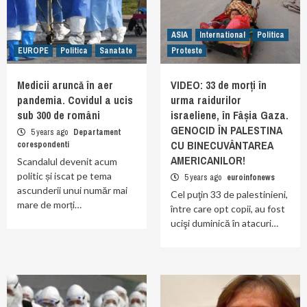
ASIA
International
Politica
EUROPE
Politica
Sanatate
Proteste
Medicii aruncă în aer
VIDEO: 33 de morți în
pandemia. Covidul a ucis
urma raidurilor
sub 300 de români
israeliene, în Fâșia Gaza.
GENOCID ÎN PALESTINA
5 years ago
Departament
CU BINECUVÂNTAREA
corespondenti
AMERICANILOR!
Scandalul devenit acum
politic și iscat pe tema
5 years ago
euroinfonews
ascunderii unui număr mai
Cel puţin 33 de palestinieni,
mare de morți…
între care opt copii, au fost
ucişi duminică în atacuri…