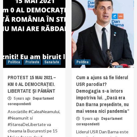
Politica
Proteste
Sanatate
Politica
PROTEST 15 MAI 2021 –
Cum a ajuns să fie liderul
KM 0 AL DEMOCRAȚIEI.
USR parodiat?
LIBERTATE ȘI PĂMÂNT
Demogagia s-a întors
împotriva lui. „Dacă era
5 years ago
Departament
Dan Barna președinte, nu
corespondenti
mai venea nici pandemia”
Asociatiile #CaleaNeamului,
#Neamunit si
5 years ago
Departament
#StareaDeLibertate va
corespondenti
cheama la Bucuresti pe 15
Liderul USR Dan Barna este