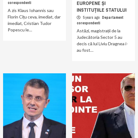
EUROPENE ȘI
corespondenti
INSTITUȚIILE STATULUI
A zis Klaus Iohannis sau
Florin Cîțu ceva, imediat, dar
5 years ago
Departament
imediat, Cristian Tudor
corespondenti
Popescu le…
Astăzi, magistrații de la
Judecătoria Sector 5 au
decis că lui Liviu Dragnea i-
au fost…