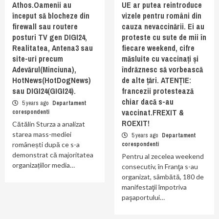
Athos.Oamenii au
UE ar putea reintroduce
început să blocheze din
vizele pentru români din
firewall sau routere
cauza nevaccinării. Ei au
posturi TV gen DIGI24,
proteste cu sute de mii în
Realitatea, Antena3 sau
fiecare weekend, cifre
site-uri precum
măsluite cu vaccinați și
Adevărul(Minciuna),
îndrăznesc să vorbească
HotNews(HotDogNews)
de alte țări. ATENȚIE:
sau DIGI24(GIGI24).
francezii protestează
chiar dacă s-au
5 years ago
Departament
vaccinat.FREXIT &
corespondenti
ROEXIT!
Cătălin Sturza a analizat
starea mass-mediei
5 years ago
Departament
românești după ce s-a
corespondenti
demonstrat că majoritatea
Pentru al zecelea weekend
organizațiilor media…
consecutiv, în Franţa s-au
organizat, sâmbătă, 180 de
manifestaţii împotriva
paşaportului…