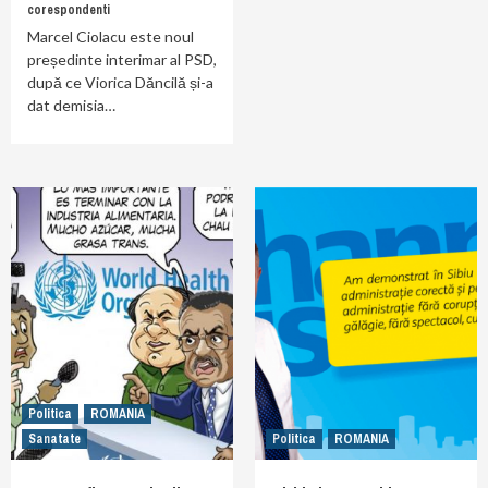
corespondenti
Marcel Ciolacu este noul
președinte interimar al PSD,
după ce Viorica Dăncilă și-a
dat demisia…
Politica
ROMANIA
Sanatate
Politica
ROMANIA