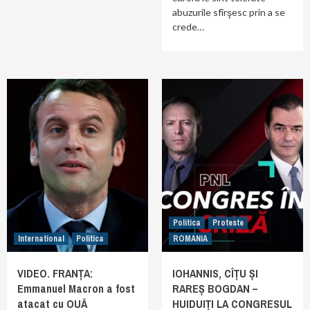
abuzurile sfîrşesc prin a se
crede…
Politica
Proteste
International
Politica
ROMANIA
VIDEO. FRANȚA:
IOHANNIS, CÎȚU ȘI
Emmanuel Macron a fost
RAREȘ BOGDAN –
atacat cu OUĂ
HUIDUIȚI LA CONGRESUL