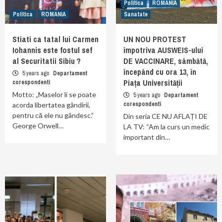
Politica
ROMANIA
Politica
ROMANIA
Sanatate
Stiati ca tatal lui Carmen
UN NOU PROTEST
Iohannis este fostul sef
împotriva AUSWEIS-ului
al Securitatii Sibiu ?
DE VACCINARE, sâmbătă,
începând cu ora 13, în
5 years ago
Departament
Piața Universității
corespondenti
Motto: „Maselor li se poate
5 years ago
Departament
corespondenti
acorda libertatea gândirii,
pentru că ele nu gândesc.”
Din seria CE NU AFLAȚI DE
George Orwell…
LA TV: “Am la curs un medic
important din…