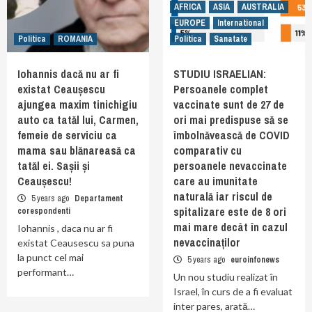
AFRICA
ASIA
AUSTRALIA
EUROPE
International
Politica
ROMANIA
Politica
Sanatate
Iohannis dacă nu ar fi
STUDIU ISRAELIAN:
existat Ceaușescu
Persoanele complet
ajungea maxim tinichigiu
vaccinate sunt de 27 de
auto ca tatăl lui, Carmen,
ori mai predispuse să se
femeie de serviciu ca
îmbolnăvească de COVID
mama sau blănareasă ca
comparativ cu
tatăl ei. Sașii și
persoanele nevaccinate
Ceaușescu!
care au imunitate
naturală iar riscul de
5 years ago
Departament
spitalizare este de 8 ori
corespondenti
mai mare decât în cazul
Iohannis , daca nu ar fi
nevaccinaților
existat Ceausescu sa puna
la punct cel mai
5 years ago
euroinfonews
performant…
Un nou studiu realizat în
Israel, în curs de a fi evaluat
inter pares, arată…