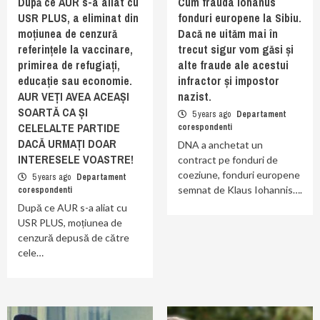
După ce AUR s-a aliat cu
Cum frauda Iohanus
USR PLUS, a eliminat din
fonduri europene la Sibiu.
moțiunea de cenzură
Dacă ne uităm mai în
referințele la vaccinare,
trecut sigur vom găsi și
primirea de refugiați,
alte fraude ale acestui
educație sau economie.
infractor și impostor
AUR VEȚI AVEA ACEAȘI
nazist.
SOARTĂ CA ȘI
5 years ago
Departament
CELELALTE PARTIDE
corespondenti
DACĂ URMAȚI DOAR
DNA a anchetat un
INTERESELE VOASTRE!
contract pe fonduri de
coeziune, fonduri europene
5 years ago
Departament
semnat de Klaus Iohannis….
corespondenti
După ce AUR s-a aliat cu
USR PLUS, moțiunea de
cenzură depusă de către
cele…