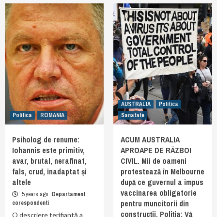
AUSTRALIA
Politica
Politica
ROMANIA
Sanatate
Psiholog de renume:
ACUM AUSTRALIA
Iohannis este primitiv,
APROAPE DE RĂZBOI
avar, brutal, nerafinat,
CIVIL. Mii de oameni
fals, crud, inadaptat și
protestează în Melbourne
altele
după ce guvernul a impus
vaccinarea obligatorie
5 years ago
Departament
pentru muncitorii din
corespondenti
construcții. Poliția: Vă
O descriere terifiantă a