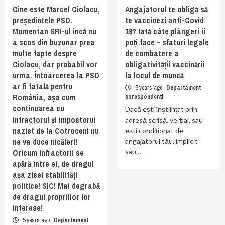
Cine este Marcel Ciolacu,
Angajatorul te obligă să
președintele PSD.
te vaccinezi anti-Covid
Momentan SRI-ul încă nu
19? Iată câte plângeri îi
a scos din buzunar prea
poți face – sfaturi legale
multe fapte despre
de combatere a
Ciolacu, dar probabil vor
obligativității vaccinării
urma. Întoarcerea la PSD
la locul de muncă
ar fi fatală pentru
5 years ago
Departament
România, așa cum
corespondenti
continuarea cu
Dacă ești înștiințat prin
infractorul și impostorul
adresă scrisă, verbal, sau
nazist de la Cotroceni nu
ești condiționat de
ne va duce nicăieri!
angajatorul tău, implicit
Oricum infractorii se
sau…
apără între ei, de dragul
așa zisei stabilități
politice! SIC! Mai degrabă
de dragul propriilor lor
interese!
5 years ago
Departament