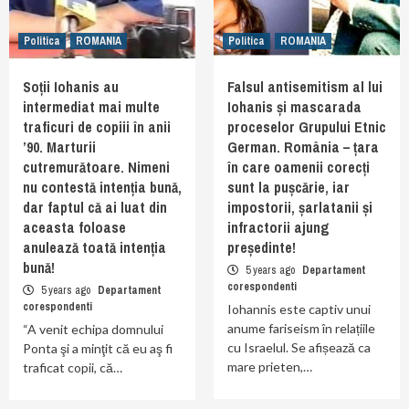
Politica
ROMANIA
Politica
ROMANIA
Soții Iohanis au
Falsul antisemitism al lui
intermediat mai multe
Iohanis și mascarada
traficuri de copiii în anii
proceselor Grupului Etnic
’90. Marturii
German. România – țara
cutremurătoare. Nimeni
în care oamenii corecți
nu contestă intenția bună,
sunt la pușcărie, iar
dar faptul că ai luat din
impostorii, șarlatanii și
aceasta foloase
infractorii ajung
anulează toată intenția
președinte!
bună!
5 years ago
Departament
corespondenti
5 years ago
Departament
corespondenti
Iohannis este captiv unui
anume fariseism în relațiile
“A venit echipa domnului
cu Israelul. Se afișează ca
Ponta şi a minţit că eu aş fi
mare prieten,…
traficat copii, că…