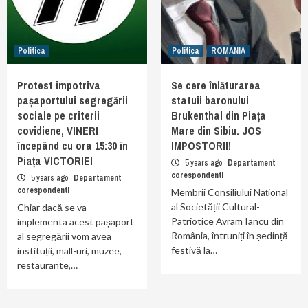
Politica
Politica
ROMANIA
Protest împotriva
Se cere înlăturarea
pașaportului segregării
statuii baronului
sociale pe criterii
Brukenthal din Piața
covidiene, VINERI
Mare din Sibiu. JOS
începând cu ora 15:30 în
IMPOSTORII!
Piața VICTORIEI
5 years ago
Departament
corespondenti
5 years ago
Departament
corespondenti
Membrii Consiliului Național
al Societății Cultural-
Chiar dacă se va
Patriotice Avram Iancu din
implementa acest pașaport
România, întruniți în ședință
al segregării vom avea
festivă la…
instituții, mall-uri, muzee,
restaurante,…