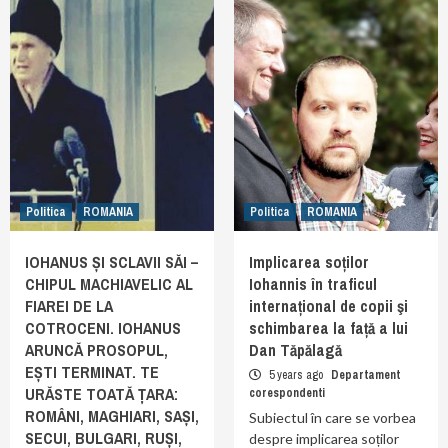
Politica
ROMANIA
Politica
ROMANIA
IOHANUS ȘI SCLAVII SĂI –
Implicarea soților
CHIPUL MACHIAVELIC AL
Iohannis în traficul
FIAREI DE LA
internațional de copii şi
COTROCENI. IOHANUS
schimbarea la față a lui
ARUNCĂ PROSOPUL,
Dan Tăpălagă
EȘTI TERMINAT. TE
5 years ago
Departament
URĂSTE TOATĂ ȚARA:
corespondenti
ROMÂNI, MAGHIARI, SAȘI,
Subiectul în care se vorbea
SECUI, BULGARI, RUȘI,
despre implicarea soților