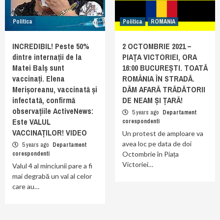
Politica
Politica
ROMANIA
INCREDIBIL! Peste 50%
2 OCTOMBRIE 2021 –
dintre internații de la
PIAȚA VICTORIEI, ORA
Matei Balș sunt
16:00 BUCUREȘTI. TOATĂ
vaccinați. Elena
ROMÂNIA ÎN STRADĂ.
Merișoreanu, vaccinată și
DĂM AFARĂ TRĂDĂTORII
infectată, confirmă
DE NEAM ȘI ȚARĂ!
observațiile ActiveNews:
5 years ago
Departament
Este VALUL
corespondenti
VACCINAȚILOR! VIDEO
Un protest de amploare va
avea loc pe data de doi
5 years ago
Departament
corespondenti
Octombrie în Piața
Victoriei…
Valul 4 al minciunii pare a fi
mai degrabă un val al celor
care au…