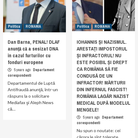
Politica
ROMANIA
Politica
ROMANIA
Dan Barna, PENAL! DLAF
IOHANNIS ȘI NAZISMUL.
anunţă că a sesizat DNA
ARESTAȚI IMPOSTORUL
în cazul furturilor cu
ȘI INFRACTORUL! NU
fonduri europene
ESTE POSIBIL ȘI DREPT
CA ROMÂNIA SĂ FIE
5 years ago
Departament
CONDUSĂ DE UN
corespondenti
INFRACTOR! MĂRTURII
Departamentul de Luptă
DIN INFERNUL FASCIST!
Antifraudă anunţă, într-un
ROMÂNIA LAGĂR NAZIST
răspuns la o solicitare
MEDICAL DUPĂ MODELUL
Mediafax şi Aleph News
că…
MENGELE!
5 years ago
Departament
corespondenti
Nu spun o noutate: cei
cărora le sînt tolerate