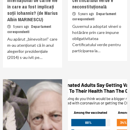
internațional de carne vie
certificatului verde e
în care au fost implicați
neconstituțională
soții Iohannis? (de Marius
5 years ago
Departament
Albin MARINESCU)
corespondenti
Guvernul a adoptat vineri o
5 years ago
Departament
corespondenti
hotărâre prin care impune
obligativitatea
Au apărut „binevoitori” care
Certificatului verde pentru
m-au atenționat că în anul
participarea la…
alegerilor prezidențiale
(2014) s-au ivit pe…