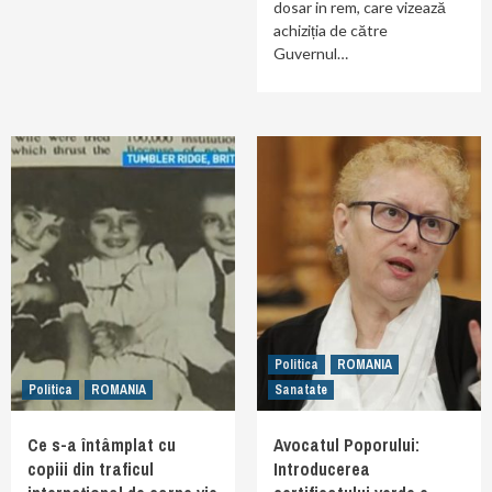
dosar in rem, care vizează
achiziția de către
Guvernul…
Politica
ROMANIA
Politica
ROMANIA
Sanatate
Ce s-a întâmplat cu
Avocatul Poporului:
copiii din traficul
Introducerea