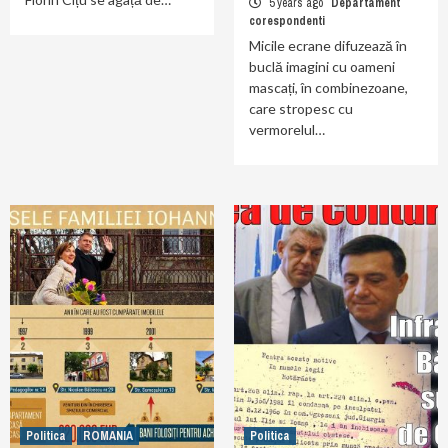
5 years ago
Departament
corespondenti
Micile ecrane difuzează în
buclă imagini cu oameni
mascați, în combinezoane,
care stropesc cu
vermorelul…
Politica
ROMANIA
Politica