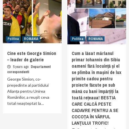
Politica
ROMANIA
Politica
ROMANIA
Cine este George Simion
Cum a lăsat mârlanul
– leader de galerie
primar Iohannis din Sibiu
oameni fără locuință și el
5 years ago
Departament
se plimba în mașini de lux
corespondenti
primite cadou pentru
George Simion, co-
proiecte făcute pe sub
președinte al partidului
mână cu bani împărțiți la
Alianța pentru Unirea
toată rețeaua! BESTIA
Românilor, a reușit ceva
total neașteptat la…
CARE CALCĂ PESTE
CADAVRE PENTRU A SE
COCOȚA ÎN VÂRFUL
LANȚULUI TROFIC!