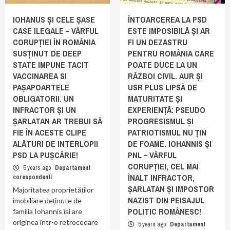
IOHANUS ȘI CELE ȘASE
ÎNTOARCEREA LA PSD
CASE ILEGALE – VÂRFUL
ESTE IMPOSIBILĂ ȘI AR
CORUPȚIEI ÎN ROMÂNIA
FI UN DEZASTRU
SUSȚINUT DE DEEP
PENTRU ROMÂNIA CARE
STATE IMPUNE TACIT
POATE DUCE LA UN
VACCINAREA SI
RĂZBOI CIVIL. AUR ȘI
PAȘAPOARTELE
USR PLUS LIPSĂ DE
OBLIGATORII. UN
MATURITATE ȘI
INFRACTOR ȘI UN
EXPERIENȚĂ: PSEUDO
ȘARLATAN AR TREBUI SĂ
PROGRESISMUL ȘI
FIE ÎN ACESTE CLIPE
PATRIOTISMUL NU ȚIN
ALĂTURI DE INTERLOPII
DE FOAME. IOHANNIS ȘI
PSD LA PUȘCĂRIE!
PNL – VÂRFUL
CORUPȚIEI, CEL MAI
5 years ago
Departament
ÎNALT INFRACTOR,
corespondenti
ȘARLATAN ȘI IMPOSTOR
Majoritatea proprietăților
NAZIST DIN PEISAJUL
imobiliare deținute de
POLITIC ROMÂNESC!
familia Iohannis își are
originea într-o retrocedare
5 years ago
Departament