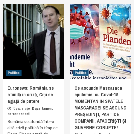
Politica
Politica
Euronews: România se
Ce ascunde Mascarada
afundă în criză, Cîțu se
epidemiei cu Covid-19.
agață de putere
MOMENTAN ÎN SPATELE
MASCARADEI SE ASCUND
5 years ago
Departament
PREȘEDINȚI, PARTIDE,
corespondenti
COMPANII, AFACERIȘTI ȘI
România se afundă într-o
GUVERNE CORUPTE!
altă criză politică în timp ce
Florin Cîțu se agață de…