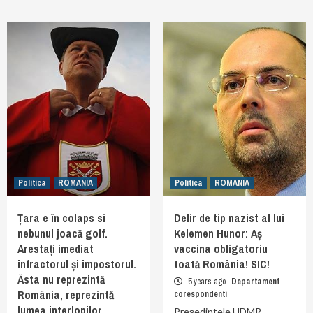
Politica
ROMANIA
Politica
ROMANIA
Țara e în colaps si
Delir de tip nazist al lui
nebunul joacă golf.
Kelemen Hunor: Aș
Arestați imediat
vaccina obligatoriu
infractorul și impostorul.
toată România! SIC!
Ăsta nu reprezintă
5 years ago
Departament
România, reprezintă
corespondenti
lumea interlopilor,
Președintele UDMR,