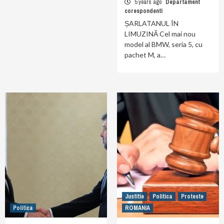
5 years ago
Departament
corespondenti
ȘARLATANUL ÎN
LIMUZINĂ Cel mai nou
model al BMW, seria 5, cu
pachet M, a…
Justitie
Politica
Proteste
Politica
ROMANIA