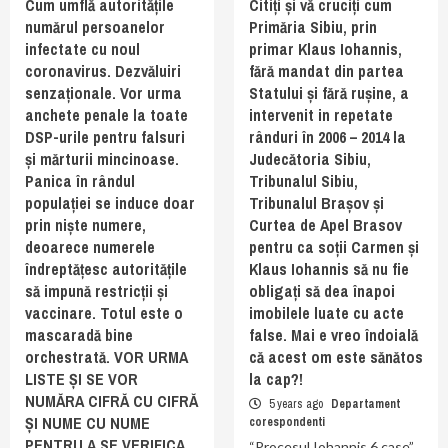
Cum umflă autoritățile
Citiți și vă cruciți cum
numărul persoanelor
Primăria Sibiu, prin
infectate cu noul
primar Klaus Iohannis,
coronavirus. Dezvăluiri
fără mandat din partea
senzaționale. Vor urma
Statului și fără rușine, a
anchete penale la toate
intervenit in repetate
DSP-urile pentru falsuri
rânduri în 2006 – 2014 la
și mărturii mincinoase.
Judecătoria Sibiu,
Panica în rândul
Tribunalul Sibiu,
populației se induce doar
Tribunalul Brașov și
prin niște numere,
Curtea de Apel Brasov
deoarece numerele
pentru ca soții Carmen și
îndreptățesc autoritățile
Klaus Iohannis să nu fie
să impună restricții și
obligați să dea înapoi
vaccinare. Totul este o
imobilele luate cu acte
mascaradă bine
false. Mai e vreo îndoială
orchestrată. VOR URMA
că acest om este sănătos
LISTE ȘI SE VOR
la cap?!
NUMĂRA CIFRĂ CU CIFRĂ
5 years ago
Departament
ȘI NUME CU NUME
corespondenti
PENTRU A SE VERIFICA
“Procesul Iohannis 6 case”,