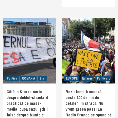
Politica
ROMANIA
Stiri
EUROPE
Externe
Politica
Cătălin Sturza scrie
Rezistența franceză:
despre dublul-standard
peste 100 de mii de
practicat de mass-
cetățeni în stradă. Nu
media, după cazul știrii
vrem green pass! La
false despre Muntele
Radio France se spune că