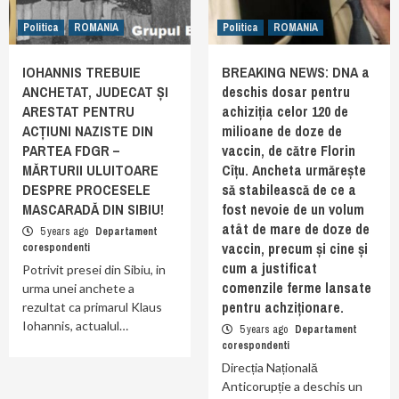
Politica
ROMANIA
Politica
ROMANIA
IOHANNIS TREBUIE
BREAKING NEWS: DNA a
ANCHETAT, JUDECAT ȘI
deschis dosar pentru
ARESTAT PENTRU
achiziția celor 120 de
ACȚIUNI NAZISTE DIN
milioane de doze de
PARTEA FDGR –
vaccin, de către Florin
MĂRTURII ULUITOARE
Cîțu. Ancheta urmărește
DESPRE PROCESELE
să stabilească de ce a
MASCARADĂ DIN SIBIU!
fost nevoie de un volum
atât de mare de doze de
5 years ago
Departament
vaccin, precum și cine și
corespondenti
cum a justificat
Potrivit presei din Sibiu, in
comenzile ferme lansate
urma unei anchete a
pentru achziționare.
rezultat ca primarul Klaus
Iohannis, actualul…
5 years ago
Departament
corespondenti
Direcția Națională
Anticorupție a deschis un