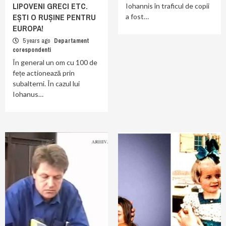
LIPOVENI GRECI ETC.
Iohannis în traficul de copii
EȘTI O RUȘINE PENTRU
a fost…
EUROPA!
5 years ago
Departament
corespondenti
În general un om cu 100 de
fețe actionează prin
subalterni. În cazul lui
Iohanus…